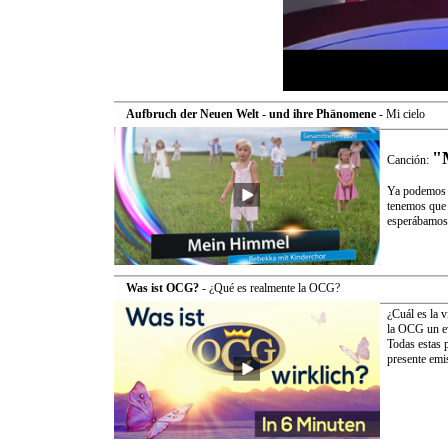
Aufbruch der Neuen Welt - und ihre Phänomene
- Mi cielo
"
Canción:
Ya podemos e
tenemos que 
esperábamos.
Was ist OCG?
- ¿Qué es realmente la OCG?
¿Cuál es la 
la OCG un ev
Todas estas 
presente emis