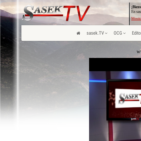
¡Bien
En sas
Mostra
sasek.TV
OCG
Edito
ww