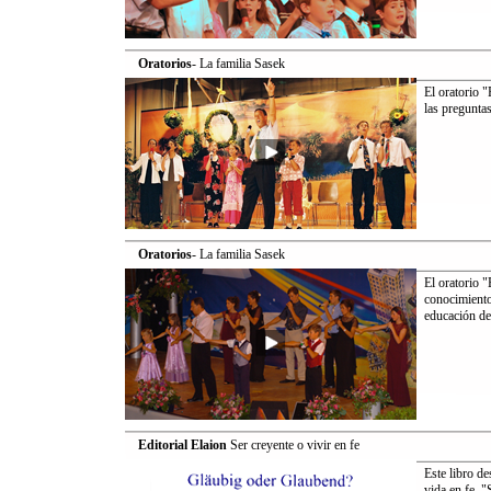
Oratorios
- La familia Sasek
El oratorio 
las preguntas
Oratorios
- La familia Sasek
El oratorio "
conocimiento
educación de 
Editorial Elaion
Ser creyente o vivir en fe
Este libro d
vida en fe. "