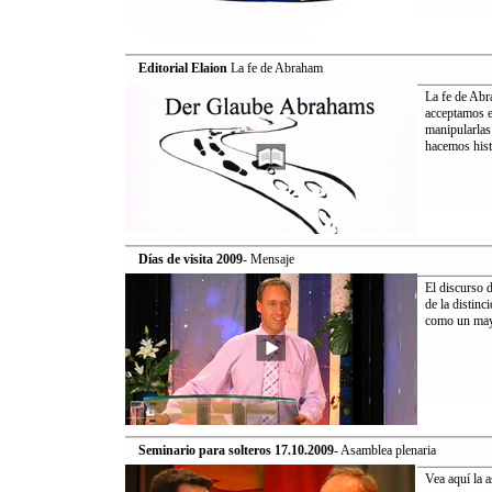
Editorial Elaion
La fe de Abraham
La fe de Abr
acceptamos en
manipularlas
hacemos hist
Días de visita 2009
- Mensaje
El discurso 
de la distinc
como un mayor
Seminario para solteros 17.10.2009
- Asamblea plenaria
Vea aquí la a