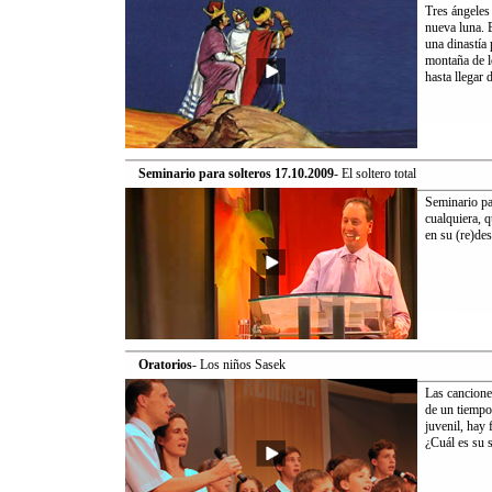
Tres ángeles 
nueva luna. E
una dinastía
montaña de l
hasta llegar 
Seminario para solteros 17.10.2009
- El soltero total
Seminario pa
cualquiera, 
en su (re)de
Oratorios
- Los niños Sasek
Las cancione
de un tiempo 
juvenil, hay 
¿Cuál es su 