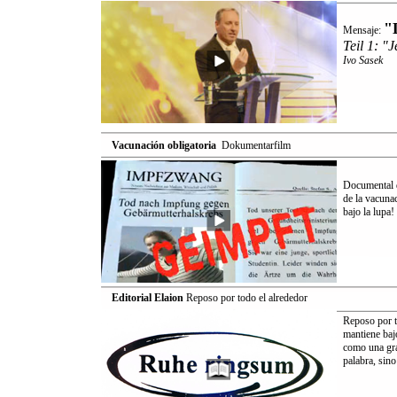
"
Mensaje:
Teil 1: "J
Ivo Sasek
Vacunación obligatoria
 Dokumentarfilm
Documental d
de la vacunac
bajo la lupa!
Editorial Elaion
Reposo por todo el alrededor
Reposo por t
mantiene baj
como una gra
palabra, sino