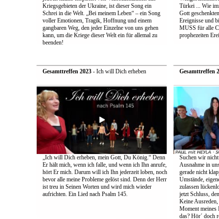
Kriegsgebieten der Ukraine, ist dieser Song ein
Türkei ... Wie i
Schrei in die Welt. „Bei meinem Leben“ – ein Song
Gott geschenkten 
voller Emotionen, Tragik, Hoffnung und einem
Ereignisse und b
gangbaren Weg, den jeder Einzelne von uns gehen
MUSS für alle Ch
kann, um die Kriege dieser Welt ein für allemal zu
prophezeiten Ere
beenden!
Gesamttreffen 2023
- Ich will Dich erheben
Gesamttreffen 
„Ich will Dich erheben, mein Gott, Du König.“ Denn
Suchen wir nicht
Er hält mich, wenn ich falle, und wenn ich Ihn anrufe,
Ausnahme in uns
hört Er mich. Darum will ich Ihn jederzeit loben, noch
gerade nicht klap
bevor alle meine Probleme gelöst sind. Denn der Herr
Umstände, eigenes
ist treu in Seinen Worten und wird mich wieder
zulassen lückenl
aufrichten. Ein Lied nach Psalm 145.
jetzt Schluss, d
Keine Ausreden, 
Moment meines Le
das? Hör´ doch r