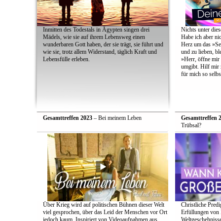
Inmitten des Todestals in Ägypten singen drei
Nichts unter dies
Mädels, wie sie auf ihrem Lebensweg einen
Habe ich aber ni
wunderbaren Gott haben, der sie trägt, sie führt und
Herz um das »Sel
wie sie, trotz allem Widerstand, täglich Kraft und
und zu lieben, bl
Lebensfülle erleben.
»Herr, öffne mir
umgibt. Hilf mir 
für mich so selbs
Gesamttreffen 2023
– Bei meinem Leben
Gesamttreffen 
Trübsal?
Über Krieg wird auf politischen Bühnen dieser Welt
Christliche Pred
viel gesprochen, über das Leid der Menschen vor Ort
Erfüllungen von B
jedoch kaum. Inspiriert von Videoaufnahmen aus
Weltgeschehnisse