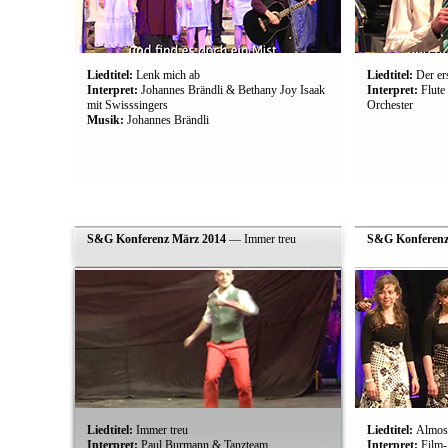
Liedtitel:
Lenk mich ab
Liedtitel:
Der er
Interpret:
Johannes Brändli & Bethany Joy Isaak
Interpret:
Flute
mit Swisssingers
Orchester
Musik:
Johannes Brändli
S&G Konferenz März 2014
— Immer treu
S&G Konferenz
Liedtitel:
Immer treu
Liedtitel:
Almost
Interpret:
Paul Burmann & Tanzteam
Interpret:
Film-