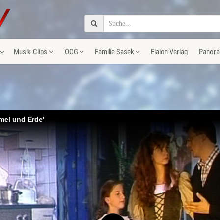
Musik-Clips
OCG
Familie Sasek
Elaion Verlag
Panora
mel und Erde'