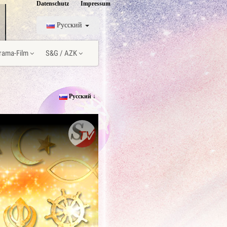
Datenschutz
Impressum
Pусский
rama-Film
S&G / AZK
Pусский ↓