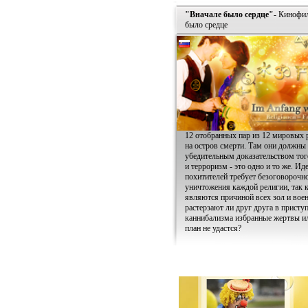
"Вначале было сердце"
- Кинофи
было средце
12 отобранных пар из 12 мировых 
на остров смерти. Там они должны 
убедительным доказательством того
и терроризм - это одно и то же. Ид
похитителей требует безоговорочн
уничтожения каждой религии, так к
являются причиной всех зол и воен
растерзают ли друг друга в присту
каннибализма избранные жертвы и
план не удастся?