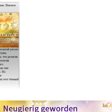
льм: Вначале
религий увозят
стать
, что религия
еология
ого
ак они
. Но
пе
ли этот тёмный