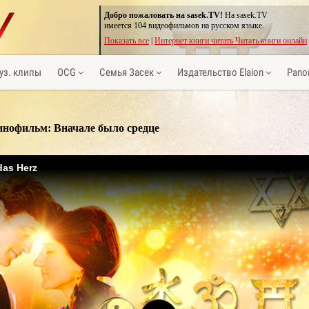
Добро пожаловать на sasek.TV!
На sasek.TV
имеется 104 видеофильмов на русском языке.
Показать все
|
Интернет книги читать Читать книги онлайн
уз. клипы
OCG
Семья Засек
Издательство Elaion
Pano
инофильм: Вначале было средце
das Herz