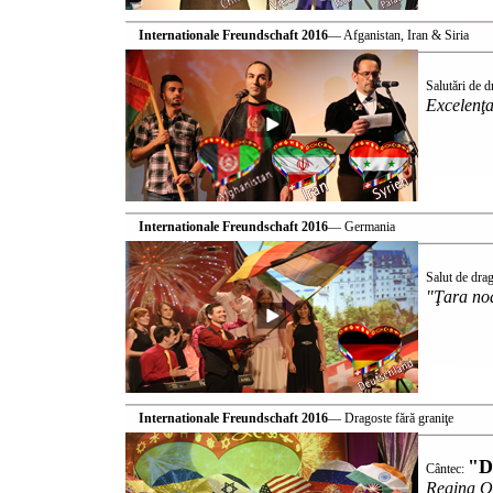
Internationale Freundschaft 2016
— Afganistan, Iran & Siria
Salutări de 
Excelenţa
Internationale Freundschaft 2016
— Germania
Salut de dra
"Ţara noa
Internationale Freundschaft 2016
— Dragoste fără graniţe
"D
Cântec:
Regina Ol