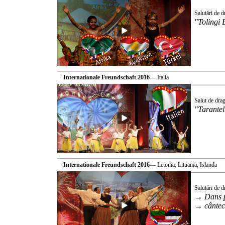
Salutări de 
"Tolingi 
Internationale Freundschaft 2016
— Italia
Salut de dra
"Tarantel
Internationale Freundschaft 2016
— Letonia, Lituania, Islanda
Salutări de 
→ Dans p
→ cântec