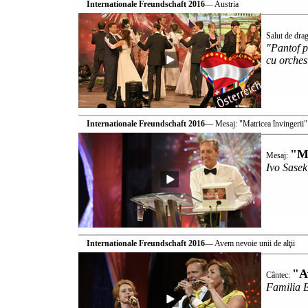
Internationale Freundschaft 2016
— Austria
Salut de dra
"Pantof p
cu orche
Internationale Freundschaft 2016
— Mesaj: "Matricea învingerii"
"Ma
Mesaj:
Ivo Sasek
Internationale Freundschaft 2016
— Avem nevoie unii de alţii
"A
Cântec:
Familia 