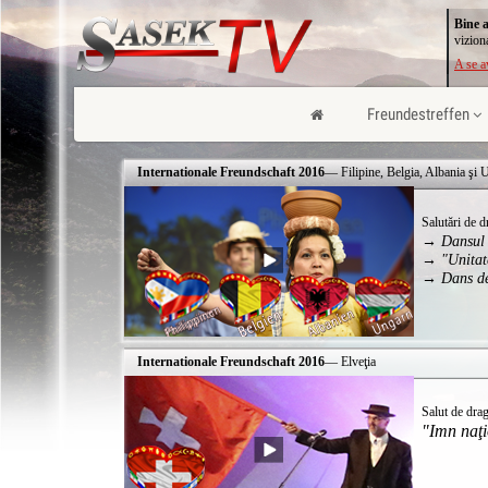
Bine a
vizion
A se a
Freundestreffen
Internationale Freundschaft 2016
— Filipine, Belgia, Albania şi 
Salutări de 
→ Dansul f
→ "Unitate
→ Dans de
Internationale Freundschaft 2016
— Elveţia
Salut de dra
"Imn naţi