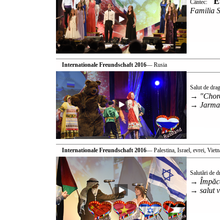
"E
Cântec:
Familia 
Internationale Freundschaft 2016
— Rusia
Salut de dra
→ "Chor
→ Jarmar
Internationale Freundschaft 2016
— Palestina, Israel, evrei, Vie
Salutări de 
→ Împăc
→ salut v