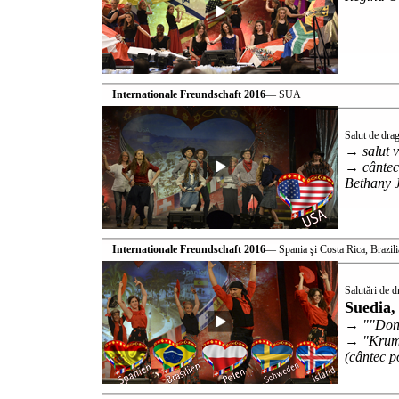
Internationale Freundschaft 2016
— SUA
Salut de dra
→ salut v
→ cântec
Bethany 
Internationale Freundschaft 2016
— Spania şi Costa Rica, Brazili
Salutări de 
Suedia,
→ ""Don Q
→ "Krumm
(cântec p