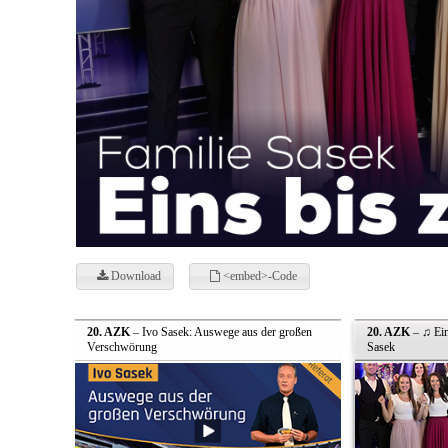
Download
<embed>-Code
20. AZK
– Ivo Sasek: Auswege aus der großen
20. AZK
– ♫ Ein
Verschwörung
Sasek