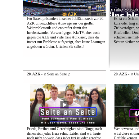
Ivo Sasek präsentiert in seiner Jubiläumsrede zur 20.
Es ist ein Schnit
AZK unverzichtbare Auswege aus der großen
kurz oder lang e
Weltproblematik und entkräftet damit den
Ziel verfolgen, w
herabsetzenden Vorwurf gegen Kla.TV, aber auch
Kraft teilen. Do
gegen die AZK und viele freie Aufklärer, dass da
schicken sie hinf
immer nur Probleme aufgezeigt, aber keine Lösungen
Schutz bleiben w
angeboten würden. Urteilen Sie selbst!
20. AZK
- ♫ Seite an Seite ♫
20. AZK
- ♫ Uns
Friede, Freiheit und Gerechtigkeit sind Dinge, nach
Wer bewusst und 
denen sich jedes Herz sehnt. Leider sind wir heute
wird diese entmu
noch nicht so weit, dass jeder frei ist oder gerechte
Gefühle kennen, 