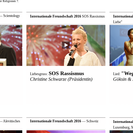
r Religionen 7.
 Scientology
Internationale Freundschaft 2016
 SOS Rassismus
Internationa
Liebe"
SOS Rassismus
"Weg
Liebesgruss:
Lied:
Christine Schwarze (Präsidentin)
Göksin & 
 Alevitisches
Internationale Freundschaft 2016
— Schweiz
Internationa
Luxemburg, Mo
Tschechien, S