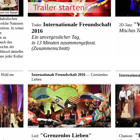
diabolischen
elche Nationen
Internationale Freundschaft
"W
Trailer:
2D-Tanz:
stören. In seiner
2016
Mischas T
e
Ein unvergesslicher Tag,
r zu
auch den
in 13 Minuten zusammengefasst.
sichts der
(Zusammenschnitt)
hlüssel aktueller
aus jeder Kultur
 Hold me
Internationale Freundschaft 2016
— Grenzenlos
Internationa
Lieben
"Grenzenlos Lieben"
"
Lied:
Chanson :