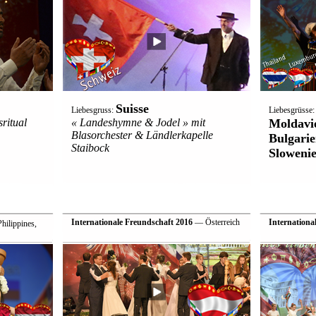
Suisse
Liebesgruss:
Liebesgrüsse
ritual
« Landeshymne & Jodel » mit
Moldavie
Blasorchester & Ländlerkapelle
Bulgarie
Staibock
Sloweni
Internationale Freundschaft 2016
— Österreich
Internationa
 Philippines,