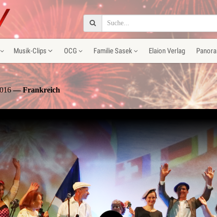
Musik-Clips
OCG
Familie Sasek
Elaion Verlag
Panora
2016
— Frankreich