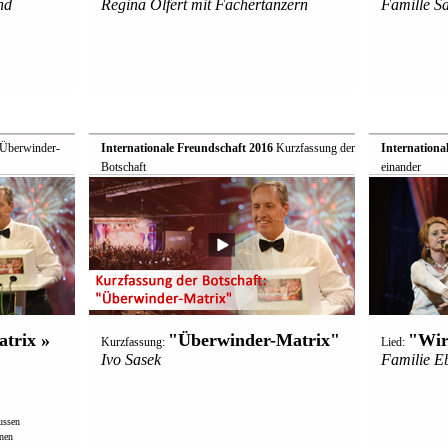
nd
Regina Olfert mit Fächertänzern
Famille S
 Überwinder-
Internationale Freundschaft 2016
 Kurzfassung der
Internationa
Botschaft
einander
trix »
"Überwinder-Matrix"
"Wir
Kurzfassung:
Lied:
Ivo Sasek
Familie E
ussen
nen