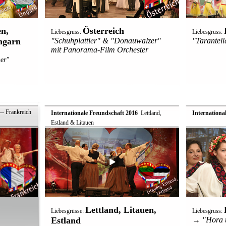
en,
Österreich
Liebesgruss:
Liebesgruss:
ngarn
"Schuhplattler" & "Donauwalzer"
"Tarantell
mit Panorama-Film Orchester
er"
 Frankreich
Internationale Freundschaft 2016
 Lettland,
Internationa
Estland & Litauen
Lettland, Litauen,
Liebesgrüsse:
Liebesgruss:
Estland
→ "Hora u