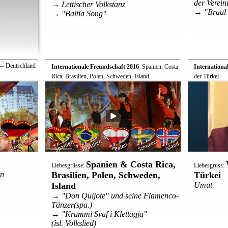
der Verein
→ Lettischer Volkstanz
→ "Braul 
→ "Baltia Song"
 Deutschland
Internationale Freundschaft 2016
 Spanien, Costa
Internationa
Rica, Brasilien, Polen, Schweden, Island
der Türkei
Spanien & Costa Rica,
Liebesgrüsse:
Liebesgruss:
nn
Brasilien, Polen, Schweden,
Türkei
Island
Umut
→ "Don Quijote" und seine Flamenco-
Tänzer(spa.)
→ "Krummi Svaf i Klettagja"
(isl. Volkslied)