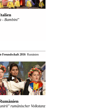
Italien
a - Bambini"
le Freundschaft 2016
 Rumänien
Rumänien
nirii" rumänischer Volkstanz