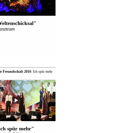
eltenschicksal"
anzteam
le Freundschaft 2016
 Ich spür mehr
Ich spür mehr"