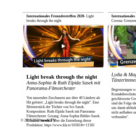
Internationales Freundestreffen 2020
- Light
Internationales
breaks through the night
Corona: Grenzen
Lydia & Mag
Light break through the night
Tänzerinnne
Anna-Sophia & Ruth Elpida Sasek mit
Panorama-Filmorchester
Begrenzungen wo
Kontaktbeschrän
Von tausenden Zuschauern aus über 40 Ländern als
geschlossene Gre
Hit gefeiert: „Light breaks through the night”. Eine
sind die Folge 
Meisterstück der Töchter von Ivo Sasek.
uns damit abfind
Komposition: Ruth-Elpida Sasek mit Panorama-
nicht aufhalten 
Filmorchester. Gesang: Anna-Sophia Bühler-Sasek.
verbunden“.
© 2010-2026
sasek.TV
Erfahren Sie mehr über die Entstehung dieser
Produktion: https://www.kla.tv/16501#t=11501