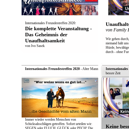
Internationales Freundestreffen 2020:
Unaufhal
Die komplette Veranstaltung -
von Family 
Das Geheimnis der
Wir gehen durch,
Unaufhaltsamkeit
niemand hält un
von Ivo Sasek
Hürde, bewältigen
durch - ohne Fur
Internationales Freundestreffen 2020
- Alter Mann
Internationales
bessre Zeit
Immer wieder werden Menschen von
Schicksalsschlägen getroffen. Sofort urteilen wir:
Keine bess
SEGEN oder FLUCH, GLÜCK oder PECH! Die