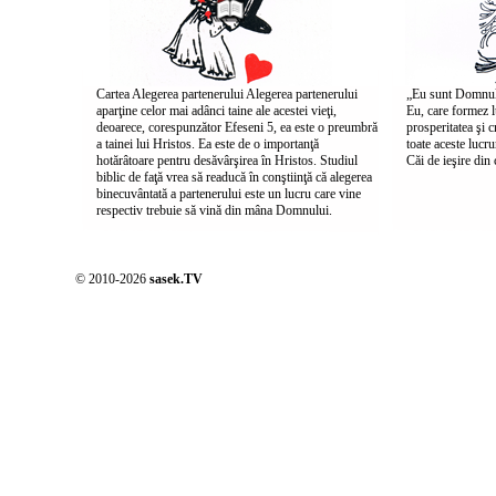
Cartea Alegerea partenerului Alegerea partenerului
„Eu sunt Domnul, 
aparţine celor mai adânci taine ale acestei vieţi,
Eu, care formez l
deoarece, corespunzător Efeseni 5, ea este o preumbră
prosperitatea şi 
a tainei lui Hristos. Ea este de o importanţă
toate aceste lucru
hotărâtoare pentru desăvârşirea în Hristos. Studiul
Căi de ieşire din
biblic de faţă vrea să readucă în conştiinţă că alegerea
binecuvântată a partenerului este un lucru care vine
respectiv trebuie să vină din mâna Domnului.
© 2010-2026
sasek.TV