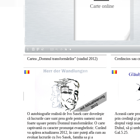
Carte online
Cartea „Domnul transformărilor” (stadiul 2012)
Credincios sau c
O autobiografie realistă de Ivo Sasek care dovedeşte
Această carte pro
că lucrurile care sunt prea grele pentru oameni sunt
prin credinţă şi 
foarte uşoare pentru Domnul transformărilor. O carte
dreptul vieţii noa
captivantă cu caracter pronunţat evanghelistic. Curând
Duhul, să şi umb
va apărea actualizarea 2012, în care puteţi afla cum au
Gal.5.25.
evoluat lucrurile cu Ivo Sasek, familia sa şi a