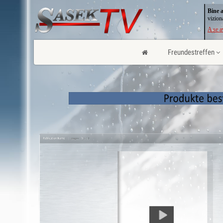
Bine a
vizion
A se a
Freundestreffen