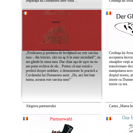
Împărăţia lui Dumnezeu între soba ...
Credinţa lui Avr
„Predicarea şi predarea de învăţătură nu este sarcina
Credinţa lui Avra
mea – din fericire, căci nu aş fi în stare niciodată!”, m-
acceptarea încre
am gândit în sinea mea. Dar chiar aşa de uşor nu m-
situaţiilor vieţii
am putut eschiva de ele... Pentru că mai există o
transformare decâ
predică despre umblare, o demonstrare în practică a
manipularea acesto
Cuvântului lui Dumnezeu auzit. „Da, aici îmi bate
dreptul nostru, a
inima, aceasta este sarcina mea!”
istorie cu Dumne
istorie cu noi.
Alegerea partenerului
Cartea „Marea în