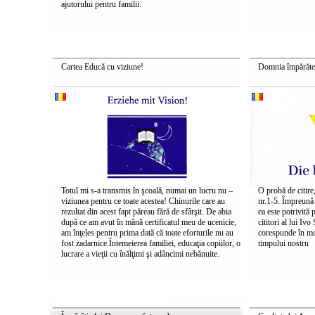
ajutorului pentru familii.
Cartea Educă cu viziune!
Domnia împărăte
Totul mi s-a transmis în şcoală, numai un lucru nu –
O probă de citire
viziunea pentru ce toate acestea! Chinurile care au
nr.1-5. Împreună
rezultat din acest fapt păreau fără de sfârşit. De abia
ea este potrivită 
după ce am avut în mână certificatul meu de ucenicie,
cititori al lui Ivo
am înţeles pentru prima dată că toate eforturile nu au
corespunde în mod
fost zadarnice.Întemeierea familiei, educaţia copiilor, o
timpului nostru
lucrare a vieţii cu înălţimi şi adâncimi nebănuite.