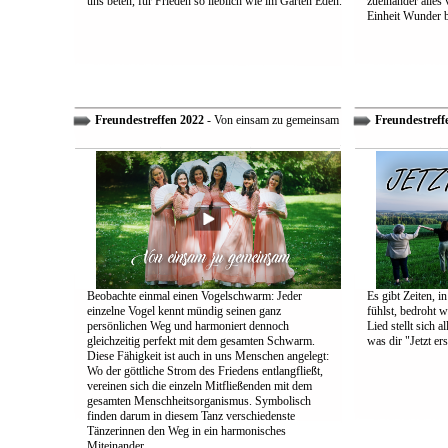
uns beten, für Frieden so lieblich wie im Garten Eden.
zueinander alles
Einheit Wunder 
Freundestreffen 2022
- Von einsam zu gemeinsam
Freundestreff
Beobachte einmal einen Vogelschwarm: Jeder
Es gibt Zeiten, i
einzelne Vogel kennt mündig seinen ganz
fühlst, bedroht w
persönlichen Weg und harmoniert dennoch
Lied stellt sich 
gleichzeitig perfekt mit dem gesamten Schwarm.
was dir "Jetzt ers
Diese Fähigkeit ist auch in uns Menschen angelegt:
Wo der göttliche Strom des Friedens entlangfließt,
vereinen sich die einzeln Mitfließenden mit dem
gesamten Menschheitsorganismus. Symbolisch
finden darum in diesem Tanz verschiedenste
Tänzerinnen den Weg in ein harmonisches
Miteinander.