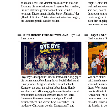
ablenken. Lasst uns vielmehr fokussiert in dieselbe
folgt: „Gott erk
Richtung die entscheidenden Fragen unbeirrt stellen,
wahrnehme, wenn
um der Wahrheit gemeinsam auf den Grund zu
sein darf, das is
kommen. Dieses musikalische Stück „Unbeirrt“ der
du toppen könnte
„Band of Brothers“, ist ergänzt mit aktuellen Fragen,
Beziehung zu Gott
die unbeirrt gestellt werden sollten.
allen drin angele
genommen zu we
Internationales Freundestreffen 2026
- Bye Bye
Fragen und A
Smartphone
Lied von Anna-S
„Bye Bye Smartphone“ ist ein kraftvoller Song gegen
Wie auch aktuell 
die permanente Ablenkung durch Social Media und
seit Jahrzehnten
Smartphones. Mitgewirkt haben ausschließlich
warum können wir
Künstler, die auch im echten Leben keine Handy-
dieser Welt leben
Zombies sind. Mit energiegeladenen Rap-Parts und
bereits 2004 in 
emotionalen Melodien setzt der Track ein klares
Antworten“ mit e
Statement: Grenzen ziehen, die eigene Freiheit
beantwortet. Ja, 
zurückerobern und wieder bewusster leben. Ein
dass der Friede a
moderner Ohrwurm, der den Zeitgeist trifft und
nie Frieden in de