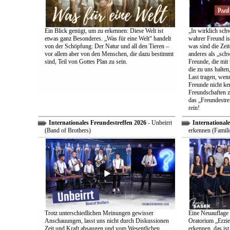
Ein Blick genügt, um zu erkennen: Diese Welt ist
„In wirklich sch
etwas ganz Besonderes. „Was für eine Welt“ handelt
wahrer Freund is
von der Schöpfung: Der Natur und all den Tieren –
was sind die Zeit
vor allem aber von den Menschen, die dazu bestimmt
anderes als „sch
sind, Teil von Gottes Plan zu sein.
Freunde, die mit 
die zu uns halten
Last tragen, wen
Freunde nicht ken
Freundschaften z
das „Freundestre
rein!
Internationales Freundestreffen 2026
- Unbeirrt
Internationale
(Band of Brothers)
erkennen (Famili
Trotz unterschiedlichen Meinungen gewisser
Eine Neuauflage 
Anschauungen, lasst uns nicht durch Diskussionen
Oratorium „Erzie
Zeit und Kraft absaugen und vom Wesentlichen
erkennen, das ist