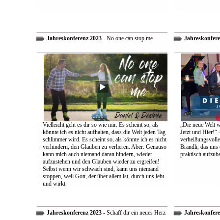
Jahreskonferenz 2023
- No one can stop me
Jahreskonfere
Vielleicht geht es dir so wie mir: Es scheint so, als
„Die neue Welt w
könnte ich es nicht aufhalten, dass die Welt jeden Tag
Jetzt und Hier!“ 
schlimmer wird. Es scheint so, als könnte ich es nicht
verheißungsvolle
verhindern, den Glauben zu verlieren. Aber: Genauso
Brändli, das uns 
kann mich auch niemand daran hindern, wieder
praktisch aufzub
aufzustehen und den Glauben wieder zu ergreifen!
Selbst wenn wir schwach sind, kann uns niemand
stoppen, weil Gott, der über allem ist, durch uns lebt
und wirkt.
Jahreskonferenz 2023
- Schaff dir ein neues Herz
Jahreskonfere