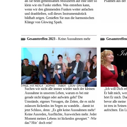
als sie beim gemeinsamen Musizieren auf eine Idee so
Psalmen aus der 
klein wie ein Funke stießen. Was entstehen kann,
wenn wir den glimmenden Funken weiter anfachen
und dranbleiben, soll dieses Instrumentalstück
bildhaft zeigen. Genießen Sie nun die harmonischen
Klänge von Glowing Spark.
Gesamttreffen 2023
- Keine Ausnahmen mehr
Gesamttreffen
Suchen wir nicht alle immer wieder nach der kleinen
„Ich will Dich e
Ausnahme in unserem Leben, warum es bei mir
Er hält mich, wen
gerade nicht klappt oder aufwärts geht? Die
hört Er mich. Dar
Umstände, eigenes Versagen, die Zeiten, die es nicht
bevor alle meine
zulassen lückenlos im Segen zu wandeln…damit ist
ist treu in Sein
jetzt Schluss, denn: „Es gibt keine Ausnahmen mehr!
aufrichten. Ein 
Keine Ausreden, Ausflüchte, Ausweichen mehr. Jeder
Moment meines Lebens ist lückenlos gesegnet.“ -Wie
das? Hör´ doch rein!