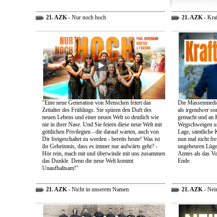
21. AZK
- Nur noch hoch
21. AZK
- Kra
"Eine neue Generation von Menschen feiert das
Die Massenmedie
Zeitalter des Frühlings. Sie spüren den Duft des
als irgendwer son
neuen Lebens und einer neuen Welt so deutlich wie
gemacht und an K
nie in ihrer Nase. Und Sie feiern diese neue Welt mit
Wegschweigen un
göttlichen Privilegien - die darauf warten, auch von
Lage, sämtliche 
Dir freigeschaltet zu werden - bereits heute! Was ist
nun mal nicht fre
ihr Geheimnis, dass es immer nur aufwärts geht? -
ungeheuren Lügen 
Hör rein, mach mit und überwinde mit uns zusammen
Amtes als das Vo
das Dunkle. Denn die neue Welt kommt.
Ende.
Unaufhaltsam!"
21. AZK
- Nicht in unserem Namen
21. AZK
- Nei