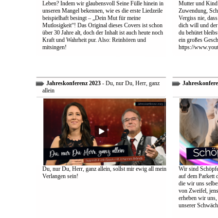
Leben? Indem wir glaubensvoll Seine Fülle hinein in
Mutter und Kind:
unseren Mangel bekennen, wie es die erste Liedzeile
Zuwendung, Schu
beispielhaft besingt – „Dein Mut für meine
Vergiss nie, dass
Mutlosigkeit“! Das Original dieses Covers ist schon
dich will und der
über 30 Jahre alt, doch der Inhalt ist auch heute noch
du behütet bleib
Kraft und Wahrheit pur. Also: Reinhören und
ein großes Gesch
mitsingen!
https://www.yo
Jahreskonferenz 2023
- Du, nur Du, Herr, ganz
Jahreskonfere
allein
Du, nur Du, Herr, ganz allein, sollst mir ewig all mein
Wir sind Schöpfe
Verlangen sein!
auf dem Parkett 
die wir uns selbe
von Zweifel, jens
erheben wir uns
unserer Schwäch