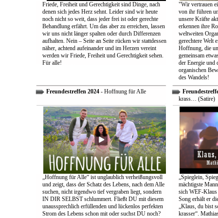
Friede, Freiheit und Gerechtigkeit sind Dinge, nach
"Wir vertrauen e
denen sich jedes Herz sehnt. Leider sind wir heute
von ihr führen un
noch nicht so weit, dass jeder frei ist oder gerechte
unsere Kräfte ak
Behandlung erfährt. Um das aber zu erreichen, lassen
erkennen ihre Rol
wir uns nicht länger spalten oder durch Differenzen
weltweiten Organ
aufhalten. Nein – Seite an Seite rücken wir stattdessen
gerechtere Welt e
näher, achtend aufeinander und im Herzen vereint
Hoffnung, die uns
werden wir Friede, Freiheit und Gerechtigkeit sehen.
gemeinsam etwas
Für alle!
der Energie und 
organischen Bewe
des Wandels!
Freundestreffen 2024
- Hoffnung für Alle
Freundestreff
krass… (Satire)
„Hoffnung für Alle“ ist unglaublich verheißungsvoll
„Spieglein, Spieg
und zeigt, dass der Schatz des Lebens, nach dem Alle
mächtigste Mann 
suchen, nicht irgendwo tief vergraben liegt, sondern
sich WEF-Klaus 
IN DIR SELBST schlummert. Fließt DU mit diesem
Song erhält er di
unaussprechlich erfüllenden und lückenlos perfekten
„Klaus, du bist 
Strom des Lebens schon mit oder suchst DU noch?
krasser“. Mathia