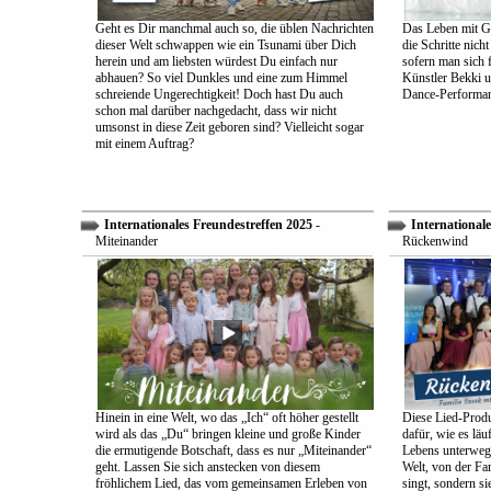
Geht es Dir manchmal auch so, die üblen Nachrichten
Das Leben mit Go
dieser Welt schwappen wie ein Tsunami über Dich
die Schritte nich
herein und am liebsten würdest Du einfach nur
sofern man sich 
abhauen? So viel Dunkles und eine zum Himmel
Künstler Bekki u
schreiende Ungerechtigkeit! Doch hast Du auch
Dance-Performan
schon mal darüber nachgedacht, dass wir nicht
umsonst in diese Zeit geboren sind? Vielleicht sogar
mit einem Auftrag?
Internationales Freundestreffen 2025
-
Internationale
Miteinander
Rückenwind
Hinein in eine Welt, wo das „Ich“ oft höher gestellt
Diese Lied-Produ
wird als das „Du“ bringen kleine und große Kinder
dafür, wie es lä
die ermutigende Botschaft, dass es nur „Miteinander“
Lebens unterwegs 
geht. Lassen Sie sich anstecken von diesem
Welt, von der Fam
fröhlichem Lied, das vom gemeinsamen Erleben von
singt, sondern sie