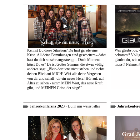
Kennst Du diese Situation? Du hast gerade eine
Was glaubst du, 
Krise. All deine Bemühungen sind gescheitert – dabei
bekommt? Völlig 
hast du dich so sehr angestrengt... Doch Moment,
glaubst du, wie 
hörst Du es? Da ist Gottes Stimme, die etwas völlig
musst? Nehmen bi
anderes sagt: „Bleib dort jetzt nicht stehen und richte
deinen Blick auf MICH! Wirf alle deine Vergehen
von dir und schaff‘ dir ein neues Herz! Hör auf, auf
Altes zu sehen - nimm MEIN Wort, das neue Kraft
gibt, und MEINEN Geist, der siegt!“.
Jahreskonferenz 2023
- Du in mir weisst alles
Jahreskonfere