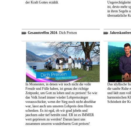
der Kraft Gottes erzählt.
Ungerechtigkeiten
ist, desto mehr 
in ihren Segeln 
übernatürliche Kr
Gesamttreffen 2024
- Dich Preisen
Jahreskonfere
In Momenten, in denen wir noch nicht die volle
Das idyllische In
Freude und Fülle haben, ist genau der richtige
die sanfte Ruhe 
Zeitpunkt, um Gott zu loben und zu preisen! So wie
und lädt zum vol
das Volk Israel immer wieder Lobpreissänger
harmonischen Klä
vorausschickte, wenn der Sieg noch nicht absehbar
Schönheit der K
war, lasst auch uns unseren Lobpreis dem Herrn
schenken. Es ist egal, ob wir grad jubeln und
jauchzen oder tief betrübt sind. ER ist es IMMER
wert gepriesen zu werden! Darum lasst uns
zusammen unseren wunderbaren Gott preisen!