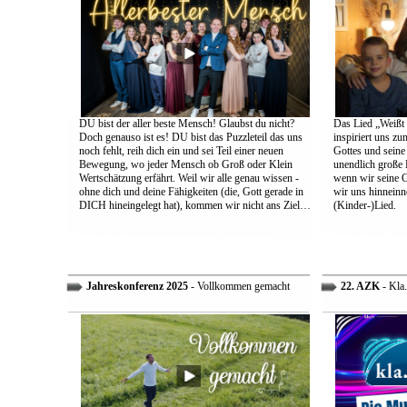
DU bist der aller beste Mensch! Glaubst du nicht?
Das Lied „Weißt d
Doch genauso ist es! DU bist das Puzzleteil das uns
inspiriert uns z
noch fehlt, reih dich ein und sei Teil einer neuen
Gottes und sein
Bewegung, wo jeder Mensch ob Groß oder Klein
unendlich große L
Wertschätzung erfährt. Weil wir alle genau wissen -
wenn wir seine 
ohne dich und deine Fähigkeiten (die, Gott gerade in
wir uns hinneinn
DICH hineingelegt hat), kommen wir nicht ans Ziel…
(Kinder-)Lied.
Jahreskonferenz 2025
- Vollkommen gemacht
22. AZK
- Kla.