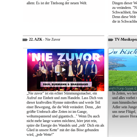
allem: Es ist der Titelsong der neuen Welt.
Dingen dieser We
zu verändern. "Ni
Schwachheit, find
Denn diese Welt 
die in Schwachhe
22. AZK
- Nie Zuvor
TV-Musikspez
„Nie zuvor“ ist ein echter Stimmungsmacher, ein
In Zeiten, wo kei
Aufruf zur Einheit und zum Handeln. Lass Dich von
und alles vorbei s
dieser kraftvollen Hymne mitreißen und werde Teil
zum himmlischen 
einer Bewegung, die die Welt verändert. Denn, „der
Adler sein Junges
größte Umbruch aller Zeiten ist im Gange,
uns neue Flügel,
weltumspannend und gigantisch..." Wenn Du auch
über unsere Her
nicht mehr lange warten möchtest, höre jetzt rein,
spüre die Energie des Wandels und „reih‘ Dich ein als
Glied in unsere Kette" mit der das Böse gebunden
wird, „jede Wette!"