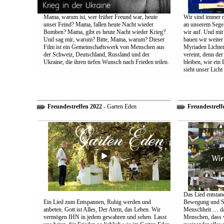
Mama, warum ist, wer früher Freund war, heute
Wir sind immer n
unser Feind? Mama, fallen heute Nacht wieder
an unserem Segel
Bomben? Mama, gibt es heute Nacht wieder Krieg?
wir auf. Und mit
Und sag mir, warum? Bitte, Mama, warum? Dieser
bauen wir weiter
Film ist ein Gemeinschaftswerk von Menschen aus
Myriaden Lichter
der Schweiz, Deutschland, Russland und der
vereint, denn de
Ukraine, die ihren tiefen Wunsch nach Frieden teilen.
bleiben, wie ein 
sieht unser Licht
Freundestreffen 2022
- Garten Eden
Freundestreff
Das Lied entstand
Ein Lied zum Entspannen, Ruhig werden und
Bewegung und So
anbeten. Gott ist Alles, Der Atem, das Leben. Wir
Menschheit … das
vermögen IHN in jedem gewahren und sehen. Lasst
Menschen, dass w