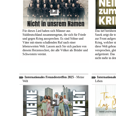
Für dieses Lied haben sich Männer aus
Das tief berühre
Süddeutschland zusammengetan, die sich für Friede
Sasek zeigt die t
und gegen Krieg aussprechen. Es sind Söhne und
zur Front aufger
Väter mit einem schallenden Ruf nach einer
Krieg, welcher n
lebenswerten Welt. Lassen auch Sie sich packen von
diese Welt gebra
diesem Herzensschrei, der alle Völker als Brüder und
versprochen, glei
Schwestern vereint.
aufgerüstet. Das
nicht mehr in den
Internationales Freundestreffen 2025
- Meine
Internationale
Welt
Leben