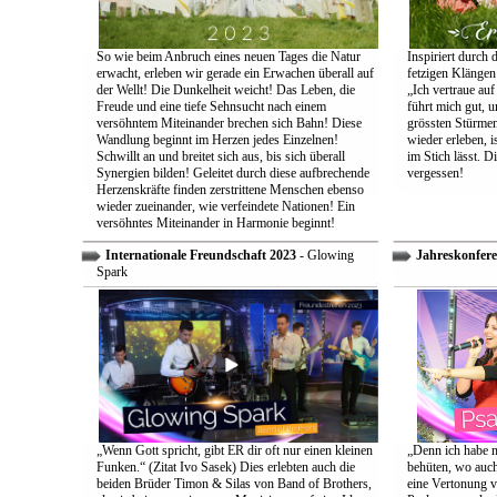
So wie beim Anbruch eines neuen Tages die Natur
Inspiriert durch 
erwacht, erleben wir gerade ein Erwachen überall auf
fetzigen Klängen
der Wellt! Die Dunkelheit weicht! Das Leben, die
„Ich vertraue auf
Freude und eine tiefe Sehnsucht nach einem
führt mich gut, 
versöhntem Miteinander brechen sich Bahn! Diese
grössten Stürmen
Wandlung beginnt im Herzen jedes Einzelnen!
wieder erleben, is
Schwillt an und breitet sich aus, bis sich überall
im Stich lässt. D
Synergien bilden! Geleitet durch diese aufbrechende
vergessen!
Herzenskräfte finden zerstrittene Menschen ebenso
wieder zueinander, wie verfeindete Nationen! Ein
versöhntes Miteinander in Harmonie beginnt!
Internationale Freundschaft 2023
- Glowing
Jahreskonfere
Spark
„Wenn Gott spricht, gibt ER dir oft nur einen kleinen
„Denn ich habe m
Funken.“ (Zitat Ivo Sasek) Dies erlebten auch die
behüten, wo auch
beiden Brüder Timon & Silas von Band of Brothers,
eine Vertonung v