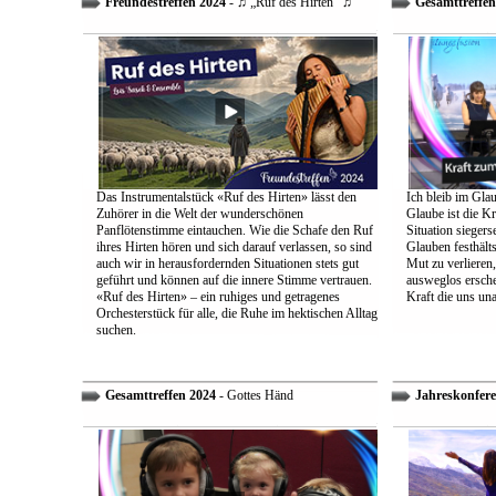
Freundestreffen 2024
- ♫ „Ruf des Hirten“ ♫
Gesamttreffen
Das Instrumentalstück «Ruf des Hirten» lässt den
Ich bleib im Glau
Zuhörer in die Welt der wunderschönen
Glaube ist die Kr
Panflötenstimme eintauchen. Wie die Schafe den Ruf
Situation sieger
ihres Hirten hören und sich darauf verlassen, so sind
Glauben festhält
auch wir in herausfordernden Situationen stets gut
Mut zu verlieren
geführt und können auf die innere Stimme vertrauen.
ausweglos ersche
«Ruf des Hirten» – ein ruhiges und getragenes
Kraft die uns un
Orchesterstück für alle, die Ruhe im hektischen Alltag
suchen.
Gesamttreffen 2024
- Gottes Händ
Jahreskonfere