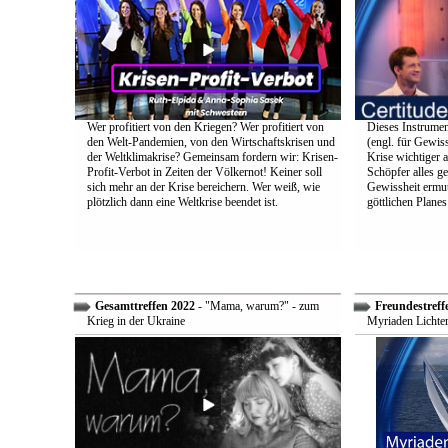
Wer profitiert von den Kriegen? Wer profitiert von
Dieses Instrumen
den Welt-Pandemien, von den Wirtschaftskrisen und
(engl. für Gewiss
der Weltklimakrise? Gemeinsam fordern wir: Krisen-
Krise wichtiger a
Profit-Verbot in Zeiten der Völkernot! Keiner soll
Schöpfer alles g
sich mehr an der Krise bereichern. Wer weiß, wie
Gewissheit ermuti
plötzlich dann eine Weltkrise beendet ist.
göttlichen Plane
Gesamttreffen 2022
- "Mama, warum?" - zum
Freundestreff
Krieg in der Ukraine
Myriaden Lichter