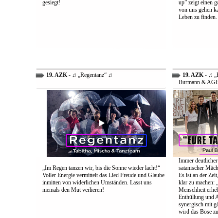
gesiegt!
up” zeigt einen 
von uns gehen ka
Leben zu finden.
19. AZK
- ♫ „Regentanz“ ♫
19. AZK
- ♫ „E
Burmann & AG
Immer deutlicher
„Im Regen tanzen wir, bis die Sonne wieder lacht!“
satanischer Mäch
Voller Energie vermittelt das Lied Freude und Glaube
Es ist an der Ze
inmitten von widerlichen Umständen. Lasst uns
klar zu machen: „
niemals den Mut verlieren!
Menschheit erheb
Enthüllung und A
synergisch mit g
wird das Böse zu