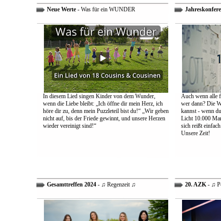
Neue Werte
- Was für ein WUNDER
Jahreskonfere
In diesem Lied singen Kinder von dem Wunder,
Auch wenn alle fa
wenn die Liebe bleibt: „Ich öffne dir mein Herz, ich
wer dann? Die We
höre dir zu, denn mein Puzzleteil bist du!“ „Wir geben
kannst - wenn du 
nicht auf, bis der Friede gewinnt, und unsere Herzen
Licht 10.000 Mann
wieder vereinigt sind!“
sich reißt einfac
Unsere Zeit!
Gesamttreffen 2024
- ♫ Regenzeit ♫
20. AZK
- ♫ P