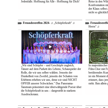
Jedenfalls: Hoffnung für Alle - Hoffnung für Dich!
Reise in den Wil
Konfrontation mit
der Klaus selbst 
nicht so glücklic
Freundestreffen 2024
- ♫ „Schöpferkraft“ ♫
Freundestreff
Herrn“ ♫
„Wir sind Schöpfer – und Geschöpfe zugleich,
In majestätischer
Tänzer auf dem Parkett des Lebens; Schauspieler der
Film-Chor mit Fr
Rolle, die wir uns selber wählen. Jenseits der
berührendes Kun
Dunkelheit von Zweifel, jenseits der Schatten von
ist ein Moment d
Erlebtem erheben wir uns, denn wir sind NICHT
erinnert, dass j
OPFER unserer Schwächen." Das Panorama-
steht. Ihm allein
Tanzteam präsentiert eine überwältigende Poesie über
die Schöpferkraft in uns – dargestellt in starkem
Ausdruckstanz.