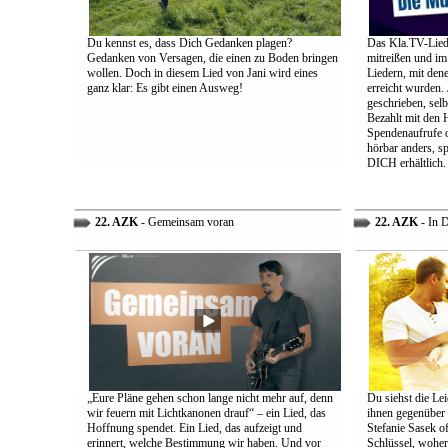
Du kennst es, dass Dich Gedanken plagen?
Das Kla.TV-Liede
Gedanken von Versagen, die einen zu Boden bringen
mitreißen und im
wollen. Doch in diesem Lied von Jani wird eines
Liedern, mit den
ganz klar: Es gibt einen Ausweg!
erreicht wurden.
geschrieben, selb
Bezahlt mit den 
Spendenaufrufe o
hörbar anders, sp
DICH erhältlich.
22. AZK
- Gemeinsam voran
22. AZK
- In 
„Eure Pläne gehen schon lange nicht mehr auf, denn
Du siehst die Lei
wir feuern mit Lichtkanonen drauf“ – ein Lied, das
ihnen gegenüber
Hoffnung spendet. Ein Lied, das aufzeigt und
Stefanie Sasek o
erinnert, welche Bestimmung wir haben. Und vor
Schlüssel, woher