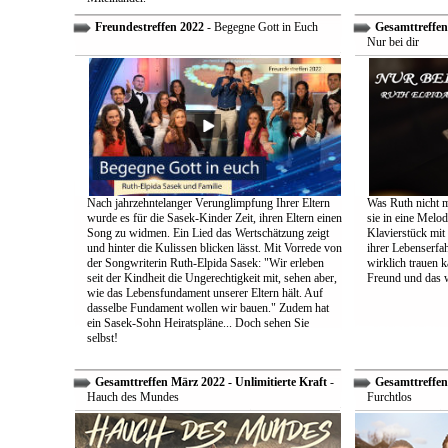
Freundestreffen 2022
- Begegne Gott in Euch
Gesamttreffen 
Nur bei dir
Nach jahrzehntelanger Verunglimpfung Ihrer Eltern
Was Ruth nicht m
wurde es für die Sasek-Kinder Zeit, ihren Eltern einen
sie in eine Melo
Song zu widmen. Ein Lied das Wertschätzung zeigt
Klavierstück mit
und hinter die Kulissen blicken lässt. Mit Vorrede von
ihrer Lebenserf
der Songwriterin Ruth-Elpida Sasek: "Wir erleben
wirklich trauen ka
seit der Kindheit die Ungerechtigkeit mit, sehen aber,
Freund und das 
wie das Lebensfundament unserer Eltern hält. Auf
dasselbe Fundament wollen wir bauen." Zudem hat
ein Sasek-Sohn Heiratspläne... Doch sehen Sie
selbst!
Gesamttreffen März 2022 - Unlimitierte Kraft
-
Gesamttreffen 
Hauch des Mundes
Furchtlos