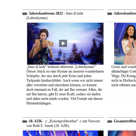
Jahreskonferenz 2022
- Inno di lode
Jahreskonfere
(Lobeshymne)
„Inno di lode“ bedeutet übersetzt „Lobeshymne“.
Gross und wunde
Dieses Stück ist eine Hymne an unseren wunderbaren
allmächtiger Got
Schöpfer, der uns durch jede Krise und jeden
Wege, Du König a
Tiefpunkt hindurchführt. Auch wenn wir nicht immer
nicht in Ehrfur
alles verstehen und einordnen können, so kommt
nicht rühmen und 
doch niemand zu Fall, der auf Ihn vertraut. Allen, die
auf Ihn harren, gibt Er neue Kraft, sodass sie laufen
und dabei nicht müde werden. Viel Freude mit diesen
Himmelsklängen.
18. AZK
– ♫ „Krisenprofitverbot“ ♫ mit Vorwort
Gesamttreffen
von Ruth E. Sasek (18. AZK)