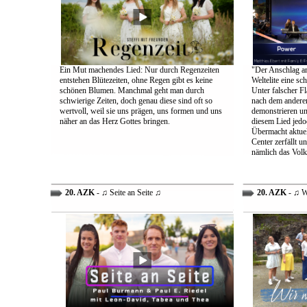
Ein Mut machendes Lied: Nur durch Regenzeiten
"Der Anschlag am
entstehen Blütezeiten, ohne Regen gibt es keine
Weltelite eine sc
schönen Blumen. Manchmal geht man durch
Unter falscher Fl
schwierige Zeiten, doch genau diese sind oft so
nach dem anderen
wertvoll, weil sie uns prägen, uns formen und uns
demonstrieren un
näher an das Herz Gottes bringen.
diesem Lied jedo
Übermacht aktuel
Center zerfällt u
nämlich das Volk
20. AZK
- ♫ Seite an Seite ♫
20. AZK
- ♫ W