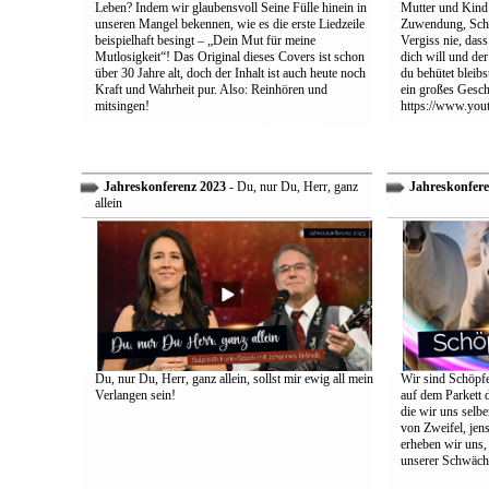
Leben? Indem wir glaubensvoll Seine Fülle hinein in
Mutter und Kind:
unseren Mangel bekennen, wie es die erste Liedzeile
Zuwendung, Schu
beispielhaft besingt – „Dein Mut für meine
Vergiss nie, dass
Mutlosigkeit“! Das Original dieses Covers ist schon
dich will und der
über 30 Jahre alt, doch der Inhalt ist auch heute noch
du behütet bleib
Kraft und Wahrheit pur. Also: Reinhören und
ein großes Gesch
mitsingen!
https://www.yo
Jahreskonferenz 2023
- Du, nur Du, Herr, ganz
Jahreskonfere
allein
Du, nur Du, Herr, ganz allein, sollst mir ewig all mein
Wir sind Schöpfe
Verlangen sein!
auf dem Parkett 
die wir uns selbe
von Zweifel, jens
erheben wir uns
unserer Schwäch