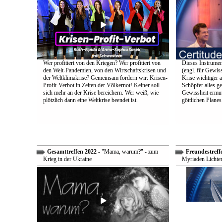
Wer profitiert von den Kriegen? Wer profitiert von
Dieses Instrumen
den Welt-Pandemien, von den Wirtschaftskrisen und
(engl. für Gewiss
der Weltklimakrise? Gemeinsam fordern wir: Krisen-
Krise wichtiger a
Profit-Verbot in Zeiten der Völkernot! Keiner soll
Schöpfer alles g
sich mehr an der Krise bereichern. Wer weiß, wie
Gewissheit ermuti
plötzlich dann eine Weltkrise beendet ist.
göttlichen Plane
Gesamttreffen 2022
- "Mama, warum?" - zum
Freundestreff
Krieg in der Ukraine
Myriaden Lichter