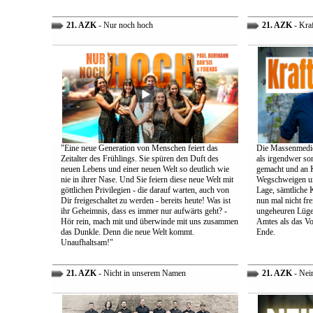
21. AZK
- Nur noch hoch
21. AZK
- Kra
"Eine neue Generation von Menschen feiert das
Die Massenmedie
Zeitalter des Frühlings. Sie spüren den Duft des
als irgendwer son
neuen Lebens und einer neuen Welt so deutlich wie
gemacht und an K
nie in ihrer Nase. Und Sie feiern diese neue Welt mit
Wegschweigen un
göttlichen Privilegien - die darauf warten, auch von
Lage, sämtliche 
Dir freigeschaltet zu werden - bereits heute! Was ist
nun mal nicht fre
ihr Geheimnis, dass es immer nur aufwärts geht? -
ungeheuren Lügen 
Hör rein, mach mit und überwinde mit uns zusammen
Amtes als das Vo
das Dunkle. Denn die neue Welt kommt.
Ende.
Unaufhaltsam!"
21. AZK
- Nicht in unserem Namen
21. AZK
- Nei