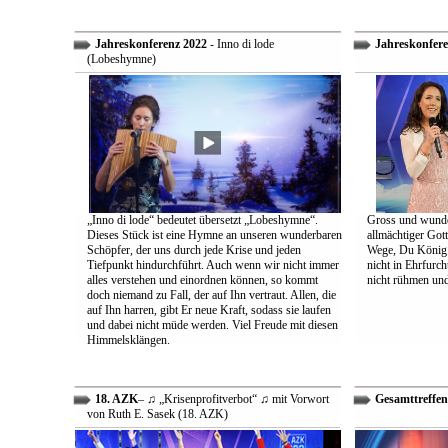
Jahreskonferenz 2022
- Inno di lode
Jahreskonfere
(Lobeshymne)
„Inno di lode“ bedeutet übersetzt „Lobeshymne“.
Gross und wunde
Dieses Stück ist eine Hymne an unseren wunderbaren
allmächtiger Got
Schöpfer, der uns durch jede Krise und jeden
Wege, Du König a
Tiefpunkt hindurchführt. Auch wenn wir nicht immer
nicht in Ehrfur
alles verstehen und einordnen können, so kommt
nicht rühmen und 
doch niemand zu Fall, der auf Ihn vertraut. Allen, die
auf Ihn harren, gibt Er neue Kraft, sodass sie laufen
und dabei nicht müde werden. Viel Freude mit diesen
Himmelsklängen.
18. AZK
– ♫ „Krisenprofitverbot“ ♫ mit Vorwort
Gesamttreffen
von Ruth E. Sasek (18. AZK)