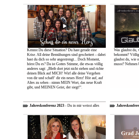
Kennst Du diese Situation? Du hast gerade eine
Was glaubst du, 
Krise. All deine Bemühungen sind gescheitert – dabei
bekommt? Völlig 
hast du dich so sehr angestrengt... Doch Moment,
glaubst du, wie 
hörst Du es? Da ist Gottes Stimme, die etwas völlig
musst? Nehmen bi
anderes sagt: „Bleib dort jetzt nicht stehen und richte
deinen Blick auf MICH! Wirf alle deine Vergehen
von dir und schaff‘ dir ein neues Herz! Hör auf, auf
Altes zu sehen - nimm MEIN Wort, das neue Kraft
gibt, und MEINEN Geist, der siegt!“.
Jahreskonferenz 2023
- Du in mir weisst alles
Jahreskonfere