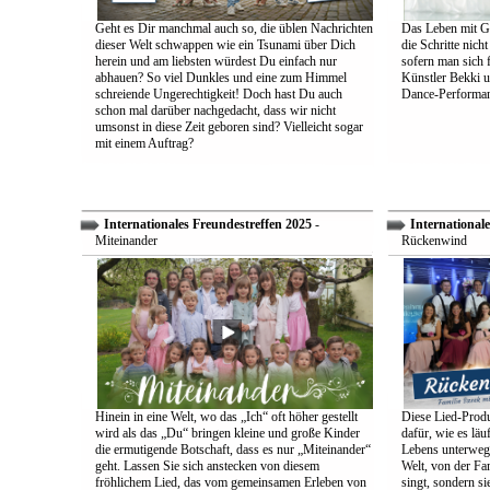
Geht es Dir manchmal auch so, die üblen Nachrichten
Das Leben mit Go
dieser Welt schwappen wie ein Tsunami über Dich
die Schritte nich
herein und am liebsten würdest Du einfach nur
sofern man sich 
abhauen? So viel Dunkles und eine zum Himmel
Künstler Bekki u
schreiende Ungerechtigkeit! Doch hast Du auch
Dance-Performan
schon mal darüber nachgedacht, dass wir nicht
umsonst in diese Zeit geboren sind? Vielleicht sogar
mit einem Auftrag?
Internationales Freundestreffen 2025
-
Internationale
Miteinander
Rückenwind
Hinein in eine Welt, wo das „Ich“ oft höher gestellt
Diese Lied-Produ
wird als das „Du“ bringen kleine und große Kinder
dafür, wie es lä
die ermutigende Botschaft, dass es nur „Miteinander“
Lebens unterwegs 
geht. Lassen Sie sich anstecken von diesem
Welt, von der Fam
fröhlichem Lied, das vom gemeinsamen Erleben von
singt, sondern sie