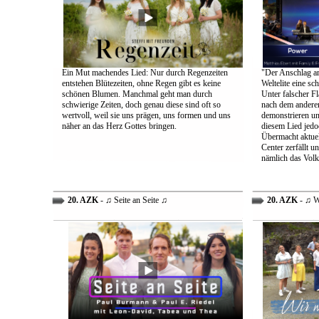
Ein Mut machendes Lied: Nur durch Regenzeiten
"Der Anschlag am
entstehen Blütezeiten, ohne Regen gibt es keine
Weltelite eine sc
schönen Blumen. Manchmal geht man durch
Unter falscher Fl
schwierige Zeiten, doch genau diese sind oft so
nach dem anderen
wertvoll, weil sie uns prägen, uns formen und uns
demonstrieren un
näher an das Herz Gottes bringen.
diesem Lied jedo
Übermacht aktuel
Center zerfällt u
nämlich das Volk
20. AZK
- ♫ Seite an Seite ♫
20. AZK
- ♫ W