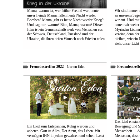
Mama, warum ist, wer früher Freund war, heute
Wir sind immer n
unser Feind? Mama, fallen heute Nacht wieder
an unserem Segel
Bomben? Mama, gibt es heute Nacht wieder Krieg?
wir auf. Und mit
Und sag mir, warum? Bitte, Mama, warum? Dieser
bauen wir weiter
Film ist ein Gemeinschaftswerk von Menschen aus
Myriaden Lichter
der Schweiz, Deutschland, Russland und der
vereint, denn de
Ukraine, die ihren tiefen Wunsch nach Frieden teilen.
bleiben, wie ein 
sieht unser Licht
Freundestreffen 2022
- Garten Eden
Freundestreff
Das Lied entstand
Ein Lied zum Entspannen, Ruhig werden und
Bewegung und So
anbeten. Gott ist Alles, Der Atem, das Leben. Wir
Menschheit … das
vermögen IHN in jedem gewahren und sehen. Lasst
Menschen, dass w