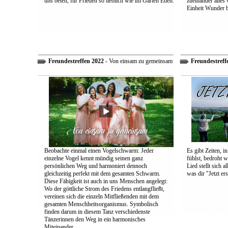
uns beten, für Frieden so lieblich wie im Garten Eden.
zueinander alles
Einheit Wunder 
Freundestreffen 2022
- Von einsam zu gemeinsam
Freundestreff
Beobachte einmal einen Vogelschwarm: Jeder
Es gibt Zeiten, i
einzelne Vogel kennt mündig seinen ganz
fühlst, bedroht w
persönlichen Weg und harmoniert dennoch
Lied stellt sich 
gleichzeitig perfekt mit dem gesamten Schwarm.
was dir "Jetzt ers
Diese Fähigkeit ist auch in uns Menschen angelegt:
Wo der göttliche Strom des Friedens entlangfließt,
vereinen sich die einzeln Mitfließenden mit dem
gesamten Menschheitsorganismus. Symbolisch
finden darum in diesem Tanz verschiedenste
Tänzerinnen den Weg in ein harmonisches
Miteinander.