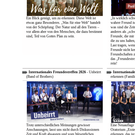
Ein Blick genügt, um zu erkennen: Diese Welt ist
„In wirklich sch
etwas ganz Besonderes. „Was für eine Welt“ handelt
wahrer Freund is
von der Schöpfung: Der Natur und all den Tieren –
was sind die Zeit
vor allem aber von den Menschen, die dazu bestimmt
anderes als „sch
sind, Teil von Gottes Plan zu sein.
Freunde, die mit 
die zu uns halten
Last tragen, wen
Freunde nicht ken
Freundschaften z
das „Freundestre
rein!
Internationales Freundestreffen 2026
- Unbeirrt
Internationale
(Band of Brothers)
erkennen (Famili
Trotz unterschiedlichen Meinungen gewisser
Eine Neuauflage 
Anschauungen, lasst uns nicht durch Diskussionen
Oratorium „Erzie
Zeit und Kraft absaugen und vom Wesentlichen
erkennen, das ist