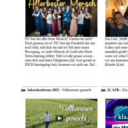
DU bist der aller beste Mensch! Glaubst du nicht?
Das Lied „Weißt d
Doch genauso ist es! DU bist das Puzzleteil das uns
inspiriert uns z
noch fehlt, reih dich ein und sei Teil einer neuen
Gottes und sein
Bewegung, wo jeder Mensch ob Groß oder Klein
unendlich große L
Wertschätzung erfährt. Weil wir alle genau wissen -
wenn wir seine 
ohne dich und deine Fähigkeiten (die, Gott gerade in
wir uns hinneinn
DICH hineingelegt hat), kommen wir nicht ans Ziel…
(Kinder-)Lied.
Jahreskonferenz 2025
- Vollkommen gemacht
22. AZK
- Kla.