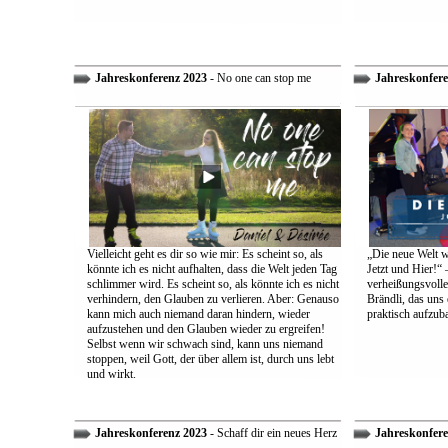
Jahreskonferenz 2023
- No one can stop me
Jahreskonfere
Vielleicht geht es dir so wie mir: Es scheint so, als
„Die neue Welt w
könnte ich es nicht aufhalten, dass die Welt jeden Tag
Jetzt und Hier!“ 
schlimmer wird. Es scheint so, als könnte ich es nicht
verheißungsvolle
verhindern, den Glauben zu verlieren. Aber: Genauso
Brändli, das uns 
kann mich auch niemand daran hindern, wieder
praktisch aufzub
aufzustehen und den Glauben wieder zu ergreifen!
Selbst wenn wir schwach sind, kann uns niemand
stoppen, weil Gott, der über allem ist, durch uns lebt
und wirkt.
Jahreskonferenz 2023
- Schaff dir ein neues Herz
Jahreskonfere