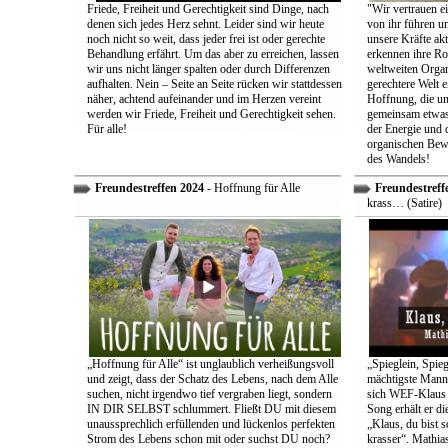
Friede, Freiheit und Gerechtigkeit sind Dinge, nach
"Wir vertrauen e
denen sich jedes Herz sehnt. Leider sind wir heute
von ihr führen un
noch nicht so weit, dass jeder frei ist oder gerechte
unsere Kräfte ak
Behandlung erfährt. Um das aber zu erreichen, lassen
erkennen ihre Rol
wir uns nicht länger spalten oder durch Differenzen
weltweiten Organ
aufhalten. Nein – Seite an Seite rücken wir stattdessen
gerechtere Welt e
näher, achtend aufeinander und im Herzen vereint
Hoffnung, die uns
werden wir Friede, Freiheit und Gerechtigkeit sehen.
gemeinsam etwas
Für alle!
der Energie und 
organischen Bewe
des Wandels!
Freundestreffen 2024
- Hoffnung für Alle
Freundestreff
krass… (Satire)
„Hoffnung für Alle“ ist unglaublich verheißungsvoll
„Spieglein, Spieg
und zeigt, dass der Schatz des Lebens, nach dem Alle
mächtigste Mann 
suchen, nicht irgendwo tief vergraben liegt, sondern
sich WEF-Klaus 
IN DIR SELBST schlummert. Fließt DU mit diesem
Song erhält er di
unaussprechlich erfüllenden und lückenlos perfekten
„Klaus, du bist 
Strom des Lebens schon mit oder suchst DU noch?
krasser“. Mathia