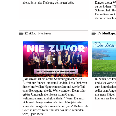
allem: Es ist der Titelsong der neuen Welt.
Dingen dieser We
zu verändern. "Ni
Schwachheit, find
Denn diese Welt 
die in Schwachhe
22. AZK
- Nie Zuvor
TV-Musikspez
„Nie zuvor“ ist ein echter Stimmungsmacher, ein
In Zeiten, wo kei
Aufruf zur Einheit und zum Handeln. Lass Dich von
und alles vorbei s
dieser kraftvollen Hymne mitreißen und werde Teil
zum himmlischen 
einer Bewegung, die die Welt verändert. Denn, „der
Adler sein Junges
größte Umbruch aller Zeiten ist im Gange,
uns neue Flügel,
weltumspannend und gigantisch..." Wenn Du auch
über unsere Her
nicht mehr lange warten möchtest, höre jetzt rein,
spüre die Energie des Wandels und „reih‘ Dich ein als
Glied in unsere Kette" mit der das Böse gebunden
wird, „jede Wette!"