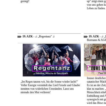
gesiegt!
up” zeigt einen 
von uns gehen ka
Leben zu finden.
19. AZK
- ♫ „Regentanz“ ♫
19. AZK
- ♫ „E
Burmann & AG
Immer deutlicher
„Im Regen tanzen wir, bis die Sonne wieder lacht!“
satanischer Mäch
Voller Energie vermittelt das Lied Freude und Glaube
Es ist an der Ze
inmitten von widerlichen Umständen. Lasst uns
klar zu machen: „
niemals den Mut verlieren!
Menschheit erheb
Enthüllung und A
synergisch mit g
wird das Böse zu