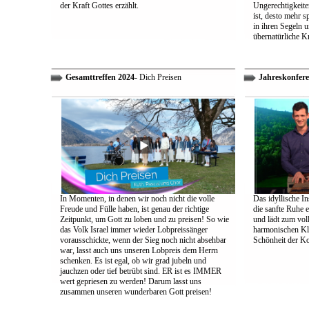
der Kraft Gottes erzählt.
Ungerechtigkeiten
ist, desto mehr 
in ihren Segeln 
übernatürliche Kr
Gesamttreffen 2024
- Dich Preisen
Jahreskonfere
In Momenten, in denen wir noch nicht die volle
Das idyllische In
Freude und Fülle haben, ist genau der richtige
die sanfte Ruhe 
Zeitpunkt, um Gott zu loben und zu preisen! So wie
und lädt zum vol
das Volk Israel immer wieder Lobpreissänger
harmonischen Klä
vorausschickte, wenn der Sieg noch nicht absehbar
Schönheit der K
war, lasst auch uns unseren Lobpreis dem Herrn
schenken. Es ist egal, ob wir grad jubeln und
jauchzen oder tief betrübt sind. ER ist es IMMER
wert gepriesen zu werden! Darum lasst uns
zusammen unseren wunderbaren Gott preisen!