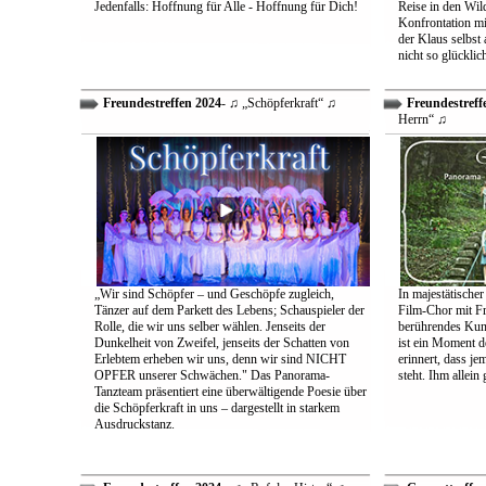
Jedenfalls: Hoffnung für Alle - Hoffnung für Dich!
Reise in den Wil
Konfrontation mit
der Klaus selbst 
nicht so glücklic
Freundestreffen 2024
- ♫ „Schöpferkraft“ ♫
Freundestreff
Herrn“ ♫
„Wir sind Schöpfer – und Geschöpfe zugleich,
In majestätischer
Tänzer auf dem Parkett des Lebens; Schauspieler der
Film-Chor mit Fr
Rolle, die wir uns selber wählen. Jenseits der
berührendes Kun
Dunkelheit von Zweifel, jenseits der Schatten von
ist ein Moment d
Erlebtem erheben wir uns, denn wir sind NICHT
erinnert, dass j
OPFER unserer Schwächen." Das Panorama-
steht. Ihm allein
Tanzteam präsentiert eine überwältigende Poesie über
die Schöpferkraft in uns – dargestellt in starkem
Ausdruckstanz.