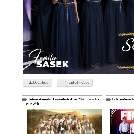
Download
<embed>-Code
Internationales Freundestreffen 2026
- Was für
Internationale
eine Welt