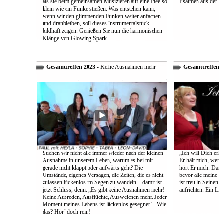
als sie beim gemeinsamen Musizieren auf eine Idee so
Psalmen aus der 
klein wie ein Funke stießen. Was entstehen kann,
wenn wir den glimmenden Funken weiter anfachen
und dranbleiben, soll dieses Instrumentalstück
bildhaft zeigen. Genießen Sie nun die harmonischen
Klänge von Glowing Spark.
Gesamttreffen 2023
- Keine Ausnahmen mehr
Gesamttreffen
Suchen wir nicht alle immer wieder nach der kleinen
„Ich will Dich e
Ausnahme in unserem Leben, warum es bei mir
Er hält mich, wen
gerade nicht klappt oder aufwärts geht? Die
hört Er mich. Dar
Umstände, eigenes Versagen, die Zeiten, die es nicht
bevor alle meine
zulassen lückenlos im Segen zu wandeln…damit ist
ist treu in Sein
jetzt Schluss, denn: „Es gibt keine Ausnahmen mehr!
aufrichten. Ein 
Keine Ausreden, Ausflüchte, Ausweichen mehr. Jeder
Moment meines Lebens ist lückenlos gesegnet.“ -Wie
das? Hör´ doch rein!