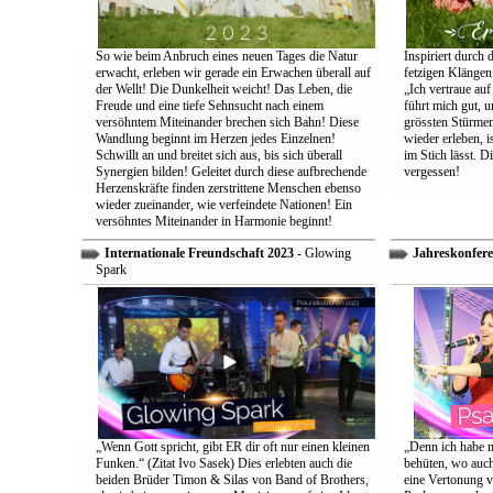
So wie beim Anbruch eines neuen Tages die Natur
Inspiriert durch 
erwacht, erleben wir gerade ein Erwachen überall auf
fetzigen Klängen
der Wellt! Die Dunkelheit weicht! Das Leben, die
„Ich vertraue auf
Freude und eine tiefe Sehnsucht nach einem
führt mich gut, 
versöhntem Miteinander brechen sich Bahn! Diese
grössten Stürmen
Wandlung beginnt im Herzen jedes Einzelnen!
wieder erleben, is
Schwillt an und breitet sich aus, bis sich überall
im Stich lässt. D
Synergien bilden! Geleitet durch diese aufbrechende
vergessen!
Herzenskräfte finden zerstrittene Menschen ebenso
wieder zueinander, wie verfeindete Nationen! Ein
versöhntes Miteinander in Harmonie beginnt!
Internationale Freundschaft 2023
- Glowing
Jahreskonfere
Spark
„Wenn Gott spricht, gibt ER dir oft nur einen kleinen
„Denn ich habe m
Funken.“ (Zitat Ivo Sasek) Dies erlebten auch die
behüten, wo auch
beiden Brüder Timon & Silas von Band of Brothers,
eine Vertonung v