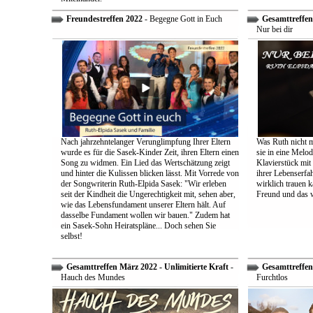
Freundestreffen 2022
- Begegne Gott in Euch
Gesamttreffen 
Nur bei dir
Nach jahrzehntelanger Verunglimpfung Ihrer Eltern
Was Ruth nicht m
wurde es für die Sasek-Kinder Zeit, ihren Eltern einen
sie in eine Melo
Song zu widmen. Ein Lied das Wertschätzung zeigt
Klavierstück mit
und hinter die Kulissen blicken lässt. Mit Vorrede von
ihrer Lebenserf
der Songwriterin Ruth-Elpida Sasek: "Wir erleben
wirklich trauen ka
seit der Kindheit die Ungerechtigkeit mit, sehen aber,
Freund und das 
wie das Lebensfundament unserer Eltern hält. Auf
dasselbe Fundament wollen wir bauen." Zudem hat
ein Sasek-Sohn Heiratspläne... Doch sehen Sie
selbst!
Gesamttreffen März 2022 - Unlimitierte Kraft
-
Gesamttreffen 
Hauch des Mundes
Furchtlos