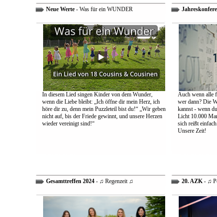
Neue Werte
- Was für ein WUNDER
Jahreskonfere
In diesem Lied singen Kinder von dem Wunder,
Auch wenn alle fa
wenn die Liebe bleibt: „Ich öffne dir mein Herz, ich
wer dann? Die We
höre dir zu, denn mein Puzzleteil bist du!“ „Wir geben
kannst - wenn du 
nicht auf, bis der Friede gewinnt, und unsere Herzen
Licht 10.000 Mann
wieder vereinigt sind!“
sich reißt einfac
Unsere Zeit!
Gesamttreffen 2024
- ♫ Regenzeit ♫
20. AZK
- ♫ P