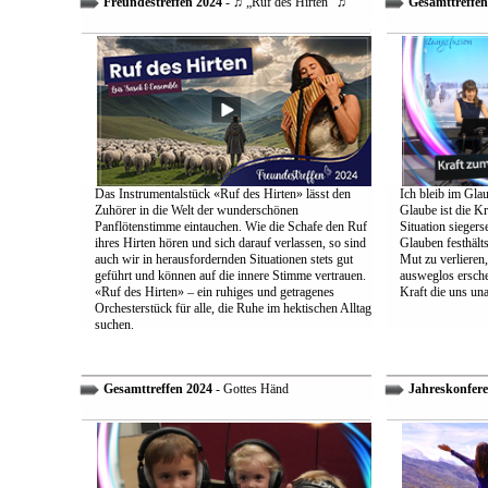
Freundestreffen 2024
- ♫ „Ruf des Hirten“ ♫
Gesamttreffen
Das Instrumentalstück «Ruf des Hirten» lässt den
Ich bleib im Glau
Zuhörer in die Welt der wunderschönen
Glaube ist die Kr
Panflötenstimme eintauchen. Wie die Schafe den Ruf
Situation sieger
ihres Hirten hören und sich darauf verlassen, so sind
Glauben festhält
auch wir in herausfordernden Situationen stets gut
Mut zu verlieren
geführt und können auf die innere Stimme vertrauen.
ausweglos ersche
«Ruf des Hirten» – ein ruhiges und getragenes
Kraft die uns un
Orchesterstück für alle, die Ruhe im hektischen Alltag
suchen.
Gesamttreffen 2024
- Gottes Händ
Jahreskonfere