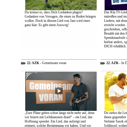
Du kennst es, dass Dich Gedanken plagen?
Das Kla.TV-Liede
Gedanken von Versagen, die einen zu Boden bringen
mitreißen und im
wollen. Doch in diesem Lied von Jani wird eines
Liedern, mit den
ganz klar: Es gibt einen Ausweg!
erreicht wurden.
geschrieben, selb
Bezahlt mit den 
Spendenaufrufe o
hörbar anders, sp
DICH erhältlich.
22. AZK
- Gemeinsam voran
22. AZK
- In 
„Eure Pläne gehen schon lange nicht mehr auf, denn
Du siehst die Lei
wir feuern mit Lichtkanonen drauf“ – ein Lied, das
ihnen gegenüber
Hoffnung spendet. Ein Lied, das aufzeigt und
Stefanie Sasek o
erinnert, welche Bestimmung wir haben. Und vor
Schlüssel, woher