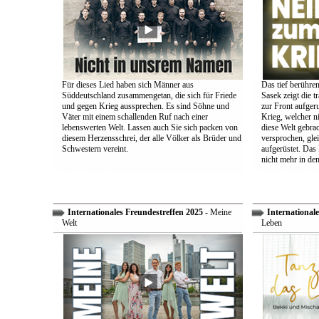
Für dieses Lied haben sich Männer aus
Das tief berühre
Süddeutschland zusammengetan, die sich für Friede
Sasek zeigt die t
und gegen Krieg aussprechen. Es sind Söhne und
zur Front aufger
Väter mit einem schallenden Ruf nach einer
Krieg, welcher n
lebenswerten Welt. Lassen auch Sie sich packen von
diese Welt gebra
diesem Herzensschrei, der alle Völker als Brüder und
versprochen, glei
Schwestern vereint.
aufgerüstet. Das
nicht mehr in den
Internationales Freundestreffen 2025
- Meine
Internationale
Welt
Leben