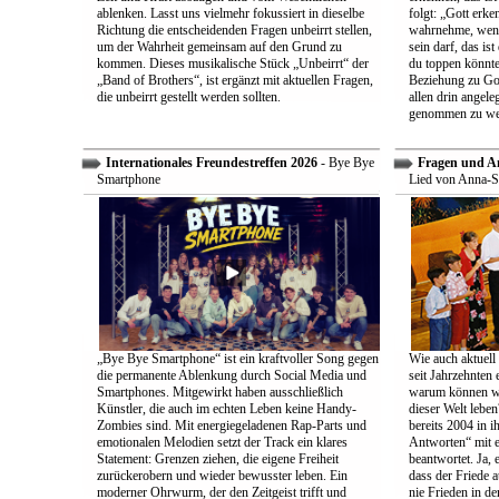
ablenken. Lasst uns vielmehr fokussiert in dieselbe
folgt: „Gott erk
Richtung die entscheidenden Fragen unbeirrt stellen,
wahrnehme, wenn
um der Wahrheit gemeinsam auf den Grund zu
sein darf, das is
kommen. Dieses musikalische Stück „Unbeirrt“ der
du toppen könnte
„Band of Brothers“, ist ergänzt mit aktuellen Fragen,
Beziehung zu Gott
die unbeirrt gestellt werden sollten.
allen drin angele
genommen zu we
Internationales Freundestreffen 2026
- Bye Bye
Fragen und A
Smartphone
Lied von Anna-S
„Bye Bye Smartphone“ ist ein kraftvoller Song gegen
Wie auch aktuell 
die permanente Ablenkung durch Social Media und
seit Jahrzehnten
Smartphones. Mitgewirkt haben ausschließlich
warum können wir
Künstler, die auch im echten Leben keine Handy-
dieser Welt leben
Zombies sind. Mit energiegeladenen Rap-Parts und
bereits 2004 in 
emotionalen Melodien setzt der Track ein klares
Antworten“ mit e
Statement: Grenzen ziehen, die eigene Freiheit
beantwortet. Ja, 
zurückerobern und wieder bewusster leben. Ein
dass der Friede a
moderner Ohrwurm, der den Zeitgeist trifft und
nie Frieden in de