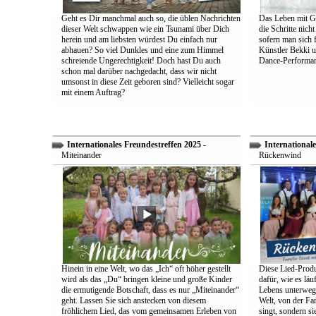
Geht es Dir manchmal auch so, die üblen Nachrichten
Das Leben mit Go
dieser Welt schwappen wie ein Tsunami über Dich
die Schritte nich
herein und am liebsten würdest Du einfach nur
sofern man sich 
abhauen? So viel Dunkles und eine zum Himmel
Künstler Bekki u
schreiende Ungerechtigkeit! Doch hast Du auch
Dance-Performan
schon mal darüber nachgedacht, dass wir nicht
umsonst in diese Zeit geboren sind? Vielleicht sogar
mit einem Auftrag?
Internationales Freundestreffen 2025
-
Internationale
Miteinander
Rückenwind
Hinein in eine Welt, wo das „Ich“ oft höher gestellt
Diese Lied-Produ
wird als das „Du“ bringen kleine und große Kinder
dafür, wie es lä
die ermutigende Botschaft, dass es nur „Miteinander“
Lebens unterwegs 
geht. Lassen Sie sich anstecken von diesem
Welt, von der Fam
fröhlichem Lied, das vom gemeinsamen Erleben von
singt, sondern sie