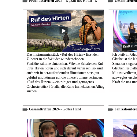
Freundestreffen 2024
- ♫ „Ruf des Hirten“ ♫
Gesamttreffen
Das Instrumentalstück «Ruf des Hirten» lässt den
Ich bleib im Glau
Zuhörer in die Welt der wunderschönen
Glaube ist die Kr
Panflötenstimme eintauchen. Wie die Schafe den Ruf
Situation sieger
ihres Hirten hören und sich darauf verlassen, so sind
Glauben festhält
auch wir in herausfordernden Situationen stets gut
Mut zu verlieren
geführt und können auf die innere Stimme vertrauen.
ausweglos ersche
«Ruf des Hirten» – ein ruhiges und getragenes
Kraft die uns un
Orchesterstück für alle, die Ruhe im hektischen Alltag
suchen.
Gesamttreffen 2024
- Gottes Händ
Jahreskonfere