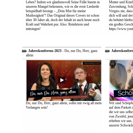
Leben? Indem wir glaubensvoll Seine Fülle hinein in
Mutter und Kind:
unseren Mangel bekennen, wie es die erste Liedzeile
Zuwendung, Schu
beispielhaft besingt – „Dein Mut für meine
Vergiss nie, dass
Mutlosigkeit“! Das Original dieses Covers ist schon
dich will und der
über 30 Jahre alt, doch der Inhalt ist auch heute noch
du behütet bleib
Kraft und Wahrheit pur. Also: Reinhören und
ein großes Gesch
mitsingen!
https://www.yo
Jahreskonferenz 2023
- Du, nur Du, Herr, ganz
Jahreskonfere
allein
Du, nur Du, Herr, ganz allein, sollst mir ewig all mein
Wir sind Schöpfe
Verlangen sein!
auf dem Parkett 
die wir uns selbe
von Zweifel, jens
erheben wir uns
unserer Schwäch