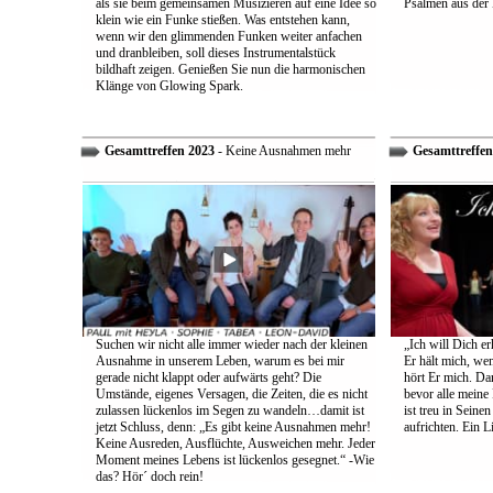
als sie beim gemeinsamen Musizieren auf eine Idee so
Psalmen aus der 
klein wie ein Funke stießen. Was entstehen kann,
wenn wir den glimmenden Funken weiter anfachen
und dranbleiben, soll dieses Instrumentalstück
bildhaft zeigen. Genießen Sie nun die harmonischen
Klänge von Glowing Spark.
Gesamttreffen 2023
- Keine Ausnahmen mehr
Gesamttreffen
Suchen wir nicht alle immer wieder nach der kleinen
„Ich will Dich e
Ausnahme in unserem Leben, warum es bei mir
Er hält mich, wen
gerade nicht klappt oder aufwärts geht? Die
hört Er mich. Dar
Umstände, eigenes Versagen, die Zeiten, die es nicht
bevor alle meine
zulassen lückenlos im Segen zu wandeln…damit ist
ist treu in Sein
jetzt Schluss, denn: „Es gibt keine Ausnahmen mehr!
aufrichten. Ein 
Keine Ausreden, Ausflüchte, Ausweichen mehr. Jeder
Moment meines Lebens ist lückenlos gesegnet.“ -Wie
das? Hör´ doch rein!