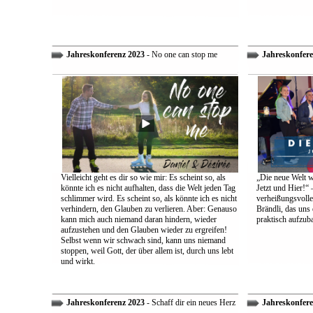
Jahreskonferenz 2023
- No one can stop me
Jahreskonfere
Vielleicht geht es dir so wie mir: Es scheint so, als
„Die neue Welt w
könnte ich es nicht aufhalten, dass die Welt jeden Tag
Jetzt und Hier!“ 
schlimmer wird. Es scheint so, als könnte ich es nicht
verheißungsvolle
verhindern, den Glauben zu verlieren. Aber: Genauso
Brändli, das uns 
kann mich auch niemand daran hindern, wieder
praktisch aufzub
aufzustehen und den Glauben wieder zu ergreifen!
Selbst wenn wir schwach sind, kann uns niemand
stoppen, weil Gott, der über allem ist, durch uns lebt
und wirkt.
Jahreskonferenz 2023
- Schaff dir ein neues Herz
Jahreskonfere