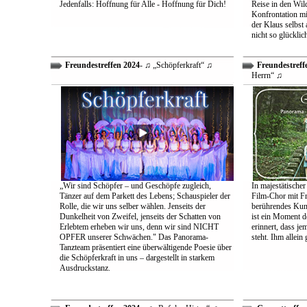
Jedenfalls: Hoffnung für Alle - Hoffnung für Dich!
Reise in den Wil
Konfrontation mit
der Klaus selbst 
nicht so glücklic
Freundestreffen 2024
- ♫ „Schöpferkraft“ ♫
Freundestreff
Herrn“ ♫
„Wir sind Schöpfer – und Geschöpfe zugleich,
In majestätischer
Tänzer auf dem Parkett des Lebens; Schauspieler der
Film-Chor mit Fr
Rolle, die wir uns selber wählen. Jenseits der
berührendes Kun
Dunkelheit von Zweifel, jenseits der Schatten von
ist ein Moment d
Erlebtem erheben wir uns, denn wir sind NICHT
erinnert, dass j
OPFER unserer Schwächen." Das Panorama-
steht. Ihm allein
Tanzteam präsentiert eine überwältigende Poesie über
die Schöpferkraft in uns – dargestellt in starkem
Ausdruckstanz.