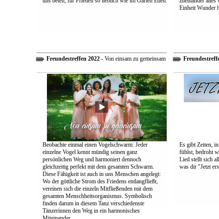
uns beten, für Frieden so lieblich wie im Garten Eden.
zueinander alles
Einheit Wunder 
Freundestreffen 2022
- Von einsam zu gemeinsam
Freundestreff
Beobachte einmal einen Vogelschwarm: Jeder
Es gibt Zeiten, i
einzelne Vogel kennt mündig seinen ganz
fühlst, bedroht w
persönlichen Weg und harmoniert dennoch
Lied stellt sich 
gleichzeitig perfekt mit dem gesamten Schwarm.
was dir "Jetzt ers
Diese Fähigkeit ist auch in uns Menschen angelegt:
Wo der göttliche Strom des Friedens entlangfließt,
vereinen sich die einzeln Mitfließenden mit dem
gesamten Menschheitsorganismus. Symbolisch
finden darum in diesem Tanz verschiedenste
Tänzerinnen den Weg in ein harmonisches
Miteinander.