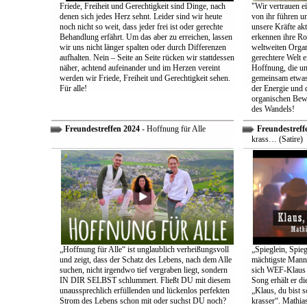
Friede, Freiheit und Gerechtigkeit sind Dinge, nach
"Wir vertrauen e
denen sich jedes Herz sehnt. Leider sind wir heute
von ihr führen un
noch nicht so weit, dass jeder frei ist oder gerechte
unsere Kräfte ak
Behandlung erfährt. Um das aber zu erreichen, lassen
erkennen ihre Rol
wir uns nicht länger spalten oder durch Differenzen
weltweiten Organ
aufhalten. Nein – Seite an Seite rücken wir stattdessen
gerechtere Welt e
näher, achtend aufeinander und im Herzen vereint
Hoffnung, die uns
werden wir Friede, Freiheit und Gerechtigkeit sehen.
gemeinsam etwas
Für alle!
der Energie und 
organischen Bewe
des Wandels!
Freundestreffen 2024
- Hoffnung für Alle
Freundestreff
krass… (Satire)
„Hoffnung für Alle“ ist unglaublich verheißungsvoll
„Spieglein, Spieg
und zeigt, dass der Schatz des Lebens, nach dem Alle
mächtigste Mann 
suchen, nicht irgendwo tief vergraben liegt, sondern
sich WEF-Klaus 
IN DIR SELBST schlummert. Fließt DU mit diesem
Song erhält er di
unaussprechlich erfüllenden und lückenlos perfekten
„Klaus, du bist 
Strom des Lebens schon mit oder suchst DU noch?
krasser“. Mathia