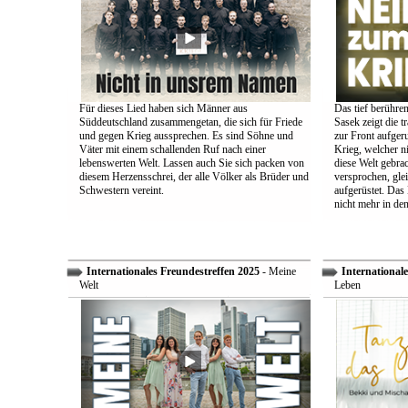
Für dieses Lied haben sich Männer aus
Das tief berühre
Süddeutschland zusammengetan, die sich für Friede
Sasek zeigt die t
und gegen Krieg aussprechen. Es sind Söhne und
zur Front aufger
Väter mit einem schallenden Ruf nach einer
Krieg, welcher n
lebenswerten Welt. Lassen auch Sie sich packen von
diese Welt gebra
diesem Herzensschrei, der alle Völker als Brüder und
versprochen, glei
Schwestern vereint.
aufgerüstet. Das
nicht mehr in den
Internationales Freundestreffen 2025
- Meine
Internationale
Welt
Leben