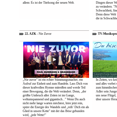
allem: Es ist der Titelsong der neuen Welt.
Dingen dieser We
zu verändern. "Ni
Schwachheit, find
Denn diese Welt 
die in Schwachhe
22. AZK
- Nie Zuvor
TV-Musikspez
„Nie zuvor“ ist ein echter Stimmungsmacher, ein
In Zeiten, wo kei
Aufruf zur Einheit und zum Handeln. Lass Dich von
und alles vorbei s
dieser kraftvollen Hymne mitreißen und werde Teil
zum himmlischen 
einer Bewegung, die die Welt verändert. Denn, „der
Adler sein Junges
größte Umbruch aller Zeiten ist im Gange,
uns neue Flügel,
weltumspannend und gigantisch..." Wenn Du auch
über unsere Her
nicht mehr lange warten möchtest, höre jetzt rein,
spüre die Energie des Wandels und „reih‘ Dich ein als
Glied in unsere Kette" mit der das Böse gebunden
wird, „jede Wette!"