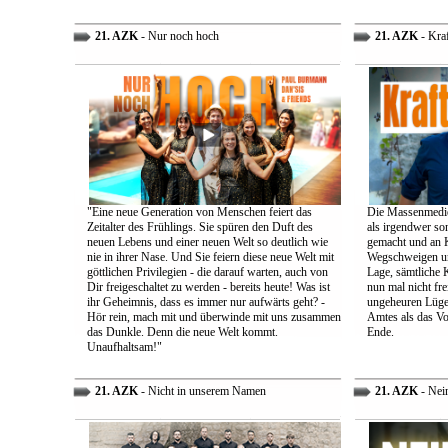
21. AZK
- Nur noch hoch
21. AZK
- Kra
"Eine neue Generation von Menschen feiert das
Die Massenmedie
Zeitalter des Frühlings. Sie spüren den Duft des
als irgendwer son
neuen Lebens und einer neuen Welt so deutlich wie
gemacht und an K
nie in ihrer Nase. Und Sie feiern diese neue Welt mit
Wegschweigen un
göttlichen Privilegien - die darauf warten, auch von
Lage, sämtliche 
Dir freigeschaltet zu werden - bereits heute! Was ist
nun mal nicht fre
ihr Geheimnis, dass es immer nur aufwärts geht? -
ungeheuren Lügen 
Hör rein, mach mit und überwinde mit uns zusammen
Amtes als das Vo
das Dunkle. Denn die neue Welt kommt.
Ende.
Unaufhaltsam!"
21. AZK
- Nicht in unserem Namen
21. AZK
- Nei