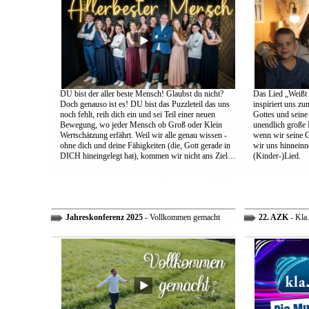
DU bist der aller beste Mensch! Glaubst du nicht?
Das Lied „Weißt d
Doch genauso ist es! DU bist das Puzzleteil das uns
inspiriert uns z
noch fehlt, reih dich ein und sei Teil einer neuen
Gottes und sein
Bewegung, wo jeder Mensch ob Groß oder Klein
unendlich große L
Wertschätzung erfährt. Weil wir alle genau wissen -
wenn wir seine 
ohne dich und deine Fähigkeiten (die, Gott gerade in
wir uns hinneinn
DICH hineingelegt hat), kommen wir nicht ans Ziel…
(Kinder-)Lied.
Jahreskonferenz 2025
- Vollkommen gemacht
22. AZK
- Kla.