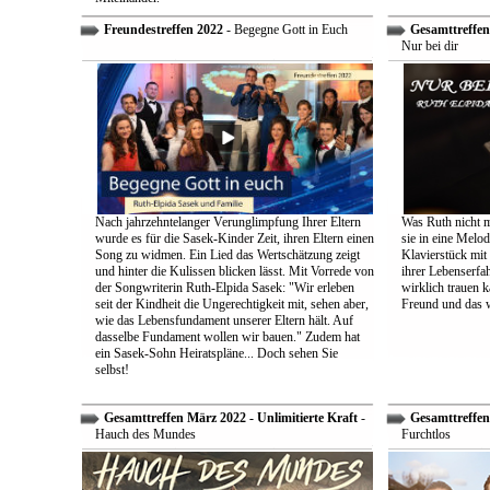
Freundestreffen 2022
- Begegne Gott in Euch
Gesamttreffen 
Nur bei dir
Nach jahrzehntelanger Verunglimpfung Ihrer Eltern
Was Ruth nicht m
wurde es für die Sasek-Kinder Zeit, ihren Eltern einen
sie in eine Melo
Song zu widmen. Ein Lied das Wertschätzung zeigt
Klavierstück mit
und hinter die Kulissen blicken lässt. Mit Vorrede von
ihrer Lebenserf
der Songwriterin Ruth-Elpida Sasek: "Wir erleben
wirklich trauen ka
seit der Kindheit die Ungerechtigkeit mit, sehen aber,
Freund und das 
wie das Lebensfundament unserer Eltern hält. Auf
dasselbe Fundament wollen wir bauen." Zudem hat
ein Sasek-Sohn Heiratspläne... Doch sehen Sie
selbst!
Gesamttreffen März 2022 - Unlimitierte Kraft
-
Gesamttreffen 
Hauch des Mundes
Furchtlos