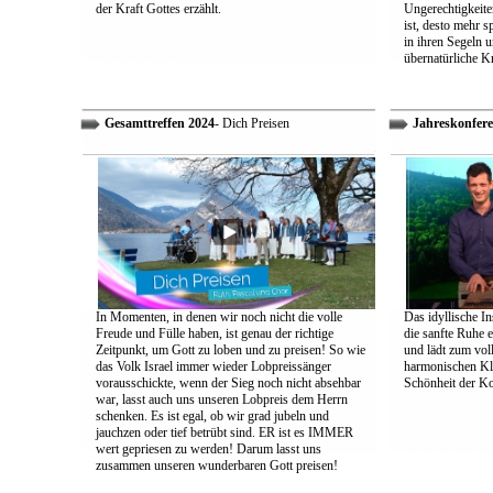
der Kraft Gottes erzählt.
Ungerechtigkeiten
ist, desto mehr 
in ihren Segeln 
übernatürliche Kr
Gesamttreffen 2024
- Dich Preisen
Jahreskonfere
In Momenten, in denen wir noch nicht die volle
Das idyllische In
Freude und Fülle haben, ist genau der richtige
die sanfte Ruhe 
Zeitpunkt, um Gott zu loben und zu preisen! So wie
und lädt zum vol
das Volk Israel immer wieder Lobpreissänger
harmonischen Klä
vorausschickte, wenn der Sieg noch nicht absehbar
Schönheit der K
war, lasst auch uns unseren Lobpreis dem Herrn
schenken. Es ist egal, ob wir grad jubeln und
jauchzen oder tief betrübt sind. ER ist es IMMER
wert gepriesen zu werden! Darum lasst uns
zusammen unseren wunderbaren Gott preisen!