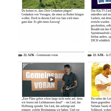
Du kennst es, dass Dich Gedanken plagen?
Das Kla.TV-Liede
Gedanken von Versagen, die einen zu Boden bringen
mitreißen und im
wollen. Doch in diesem Lied von Jani wird eines
Liedern, mit den
ganz klar: Es gibt einen Ausweg!
erreicht wurden.
geschrieben, selb
Bezahlt mit den 
Spendenaufrufe o
hörbar anders, sp
DICH erhältlich.
22. AZK
- Gemeinsam voran
22. AZK
- In 
„Eure Pläne gehen schon lange nicht mehr auf, denn
Du siehst die Lei
wir feuern mit Lichtkanonen drauf“ – ein Lied, das
ihnen gegenüber
Hoffnung spendet. Ein Lied, das aufzeigt und
Stefanie Sasek o
erinnert, welche Bestimmung wir haben. Und vor
Schlüssel, woher