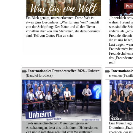
Ein Blick genügt, um zu erkennen: Diese Welt ist
„In wirklich sch
etwas ganz Besonderes. „Was für eine Welt“ handelt
wahrer Freund is
von der Schöpfung: Der Natur und all den Tieren –
was sind die Zeit
vor allem aber von den Menschen, die dazu bestimmt
anderes als „sch
sind, Teil von Gottes Plan zu sein.
Freunde, die mit 
die zu uns halten
Last tragen, wen
Freunde nicht ken
Freundschaften z
das „Freundestre
rein!
Internationales Freundestreffen 2026
- Unbeirrt
Internationale
(Band of Brothers)
erkennen (Famili
Trotz unterschiedlichen Meinungen gewisser
Eine Neuauflage 
Anschauungen, lasst uns nicht durch Diskussionen
Oratorium „Erzie
Zeit und Kraft absaugen und vom Wesentlichen
erkennen, das ist