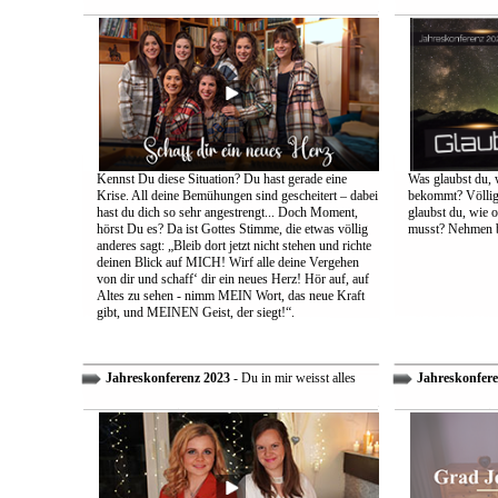
Kennst Du diese Situation? Du hast gerade eine
Was glaubst du, 
Krise. All deine Bemühungen sind gescheitert – dabei
bekommt? Völlig 
hast du dich so sehr angestrengt... Doch Moment,
glaubst du, wie 
hörst Du es? Da ist Gottes Stimme, die etwas völlig
musst? Nehmen bi
anderes sagt: „Bleib dort jetzt nicht stehen und richte
deinen Blick auf MICH! Wirf alle deine Vergehen
von dir und schaff‘ dir ein neues Herz! Hör auf, auf
Altes zu sehen - nimm MEIN Wort, das neue Kraft
gibt, und MEINEN Geist, der siegt!“.
Jahreskonferenz 2023
- Du in mir weisst alles
Jahreskonfere