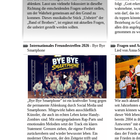
ablenken. Lasst uns vielmehr fokussiert in dieselbe
folgt: „Gott erk
Richtung die entscheidenden Fragen unbeirrt stellen,
wahrnehme, wenn
um der Wahrheit gemeinsam auf den Grund zu
sein darf, das is
kommen. Dieses musikalische Stück „Unbeirrt“ der
du toppen könnte
„Band of Brothers“, ist ergänzt mit aktuellen Fragen,
Beziehung zu Gott
die unbeirrt gestellt werden sollten.
allen drin angele
genommen zu we
Internationales Freundestreffen 2026
- Bye Bye
Fragen und A
Smartphone
Lied von Anna-S
„Bye Bye Smartphone“ ist ein kraftvoller Song gegen
Wie auch aktuell 
die permanente Ablenkung durch Social Media und
seit Jahrzehnten
Smartphones. Mitgewirkt haben ausschließlich
warum können wir
Künstler, die auch im echten Leben keine Handy-
dieser Welt leben
Zombies sind. Mit energiegeladenen Rap-Parts und
bereits 2004 in 
emotionalen Melodien setzt der Track ein klares
Antworten“ mit e
Statement: Grenzen ziehen, die eigene Freiheit
beantwortet. Ja, 
zurückerobern und wieder bewusster leben. Ein
dass der Friede a
moderner Ohrwurm, der den Zeitgeist trifft und
nie Frieden in de