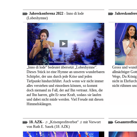
Jahreskonferenz 2022
- Inno di lode
Jahreskonfere
(Lobeshymne)
„Inno di lode“ bedeutet übersetzt „Lobeshymne“.
Gross und wunde
Dieses Stück ist eine Hymne an unseren wunderbaren
allmächtiger Got
Schöpfer, der uns durch jede Krise und jeden
Wege, Du König a
Tiefpunkt hindurchführt. Auch wenn wir nicht immer
nicht in Ehrfur
alles verstehen und einordnen können, so kommt
nicht rühmen und 
doch niemand zu Fall, der auf Ihn vertraut. Allen, die
auf Ihn harren, gibt Er neue Kraft, sodass sie laufen
und dabei nicht müde werden. Viel Freude mit diesen
Himmelsklängen.
18. AZK
– ♫ „Krisenprofitverbot“ ♫ mit Vorwort
Gesamttreffen
von Ruth E. Sasek (18. AZK)