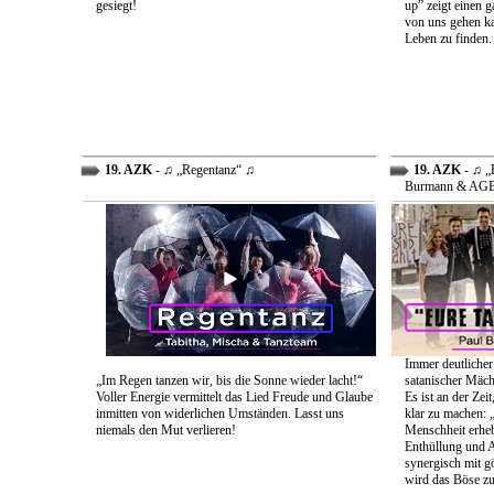
gesiegt!
up” zeigt einen 
von uns gehen ka
Leben zu finden.
19. AZK
- ♫ „Regentanz“ ♫
19. AZK
- ♫ „E
Burmann & AG
Immer deutlicher
„Im Regen tanzen wir, bis die Sonne wieder lacht!“
satanischer Mäch
Voller Energie vermittelt das Lied Freude und Glaube
Es ist an der Ze
inmitten von widerlichen Umständen. Lasst uns
klar zu machen: „
niemals den Mut verlieren!
Menschheit erheb
Enthüllung und A
synergisch mit g
wird das Böse zu