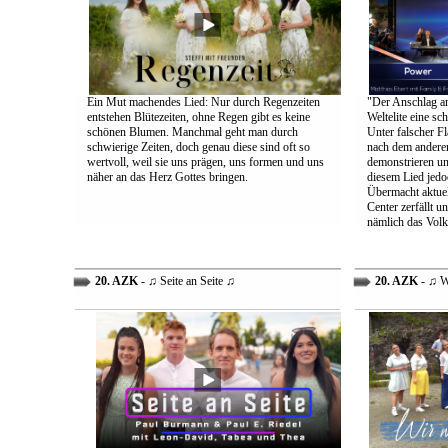
Ein Mut machendes Lied: Nur durch Regenzeiten
"Der Anschlag am
entstehen Blütezeiten, ohne Regen gibt es keine
Weltelite eine sc
schönen Blumen. Manchmal geht man durch
Unter falscher Fl
schwierige Zeiten, doch genau diese sind oft so
nach dem anderen
wertvoll, weil sie uns prägen, uns formen und uns
demonstrieren un
näher an das Herz Gottes bringen.
diesem Lied jedo
Übermacht aktuel
Center zerfällt u
nämlich das Volk
20. AZK
- ♫ Seite an Seite ♫
20. AZK
- ♫ W