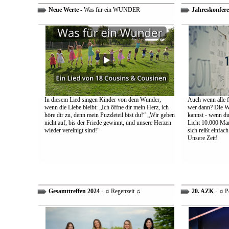
Neue Werte
- Was für ein WUNDER
Jahreskonfere
In diesem Lied singen Kinder von dem Wunder,
Auch wenn alle fa
wenn die Liebe bleibt: „Ich öffne dir mein Herz, ich
wer dann? Die We
höre dir zu, denn mein Puzzleteil bist du!“ „Wir geben
kannst - wenn du 
nicht auf, bis der Friede gewinnt, und unsere Herzen
Licht 10.000 Mann
wieder vereinigt sind!“
sich reißt einfac
Unsere Zeit!
Gesamttreffen 2024
- ♫ Regenzeit ♫
20. AZK
- ♫ P