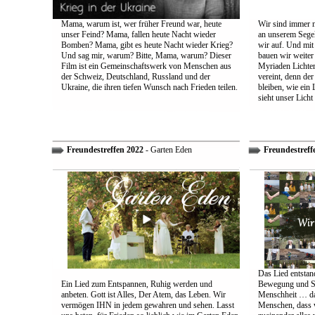
Mama, warum ist, wer früher Freund war, heute
Wir sind immer n
unser Feind? Mama, fallen heute Nacht wieder
an unserem Segel
Bomben? Mama, gibt es heute Nacht wieder Krieg?
wir auf. Und mit
Und sag mir, warum? Bitte, Mama, warum? Dieser
bauen wir weiter
Film ist ein Gemeinschaftswerk von Menschen aus
Myriaden Lichter
der Schweiz, Deutschland, Russland und der
vereint, denn de
Ukraine, die ihren tiefen Wunsch nach Frieden teilen.
bleiben, wie ein 
sieht unser Licht
Freundestreffen 2022
- Garten Eden
Freundestreff
Das Lied entstand
Ein Lied zum Entspannen, Ruhig werden und
Bewegung und So
anbeten. Gott ist Alles, Der Atem, das Leben. Wir
Menschheit … das
vermögen IHN in jedem gewahren und sehen. Lasst
Menschen, dass w