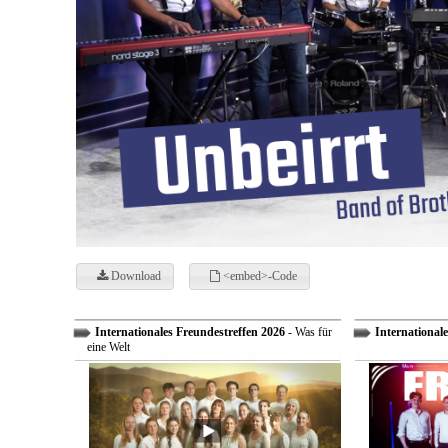
Download
<embed>-Code
Internationales Freundestreffen 2026
- Was für
Internationale
eine Welt