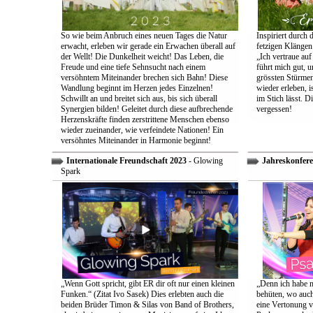
So wie beim Anbruch eines neuen Tages die Natur
Inspiriert durch 
erwacht, erleben wir gerade ein Erwachen überall auf
fetzigen Klängen
der Wellt! Die Dunkelheit weicht! Das Leben, die
„Ich vertraue auf
Freude und eine tiefe Sehnsucht nach einem
führt mich gut, 
versöhntem Miteinander brechen sich Bahn! Diese
grössten Stürmen
Wandlung beginnt im Herzen jedes Einzelnen!
wieder erleben, is
Schwillt an und breitet sich aus, bis sich überall
im Stich lässt. D
Synergien bilden! Geleitet durch diese aufbrechende
vergessen!
Herzenskräfte finden zerstrittene Menschen ebenso
wieder zueinander, wie verfeindete Nationen! Ein
versöhntes Miteinander in Harmonie beginnt!
Internationale Freundschaft 2023
- Glowing
Jahreskonfere
Spark
„Wenn Gott spricht, gibt ER dir oft nur einen kleinen
„Denn ich habe m
Funken.“ (Zitat Ivo Sasek) Dies erlebten auch die
behüten, wo auch
beiden Brüder Timon & Silas von Band of Brothers,
eine Vertonung v