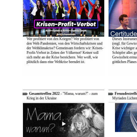
Wer profitiert von den Kriegen? Wer profitiert von
Dieses Instrumen
den Welt-Pandemien, von den Wirtschaftskrisen und
(engl. für Gewiss
der Weltklimakrise? Gemeinsam fordern wir: Krisen-
Krise wichtiger a
Profit-Verbot in Zeiten der Völkernot! Keiner soll
Schöpfer alles g
sich mehr an der Krise bereichern. Wer weiß, wie
Gewissheit ermuti
plötzlich dann eine Weltkrise beendet ist.
göttlichen Plane
Gesamttreffen 2022
- "Mama, warum?" - zum
Freundestreff
Krieg in der Ukraine
Myriaden Lichter