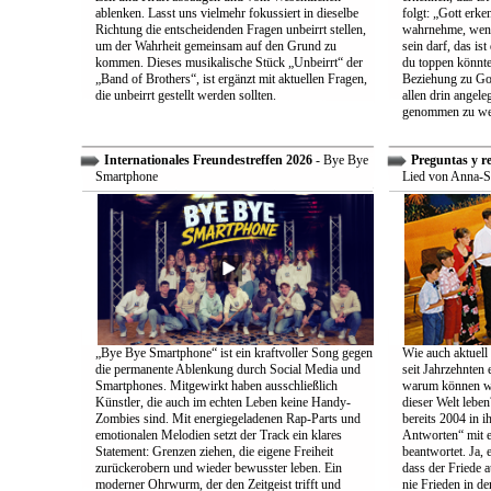
ablenken. Lasst uns vielmehr fokussiert in dieselbe
folgt: „Gott erk
Richtung die entscheidenden Fragen unbeirrt stellen,
wahrnehme, wenn
um der Wahrheit gemeinsam auf den Grund zu
sein darf, das is
kommen. Dieses musikalische Stück „Unbeirrt“ der
du toppen könnte
„Band of Brothers“, ist ergänzt mit aktuellen Fragen,
Beziehung zu Gott
die unbeirrt gestellt werden sollten.
allen drin angele
genommen zu we
Internationales Freundestreffen 2026
- Bye Bye
Preguntas y r
Smartphone
Lied von Anna-S
„Bye Bye Smartphone“ ist ein kraftvoller Song gegen
Wie auch aktuell 
die permanente Ablenkung durch Social Media und
seit Jahrzehnten
Smartphones. Mitgewirkt haben ausschließlich
warum können wir
Künstler, die auch im echten Leben keine Handy-
dieser Welt leben
Zombies sind. Mit energiegeladenen Rap-Parts und
bereits 2004 in 
emotionalen Melodien setzt der Track ein klares
Antworten“ mit e
Statement: Grenzen ziehen, die eigene Freiheit
beantwortet. Ja, 
zurückerobern und wieder bewusster leben. Ein
dass der Friede a
moderner Ohrwurm, der den Zeitgeist trifft und
nie Frieden in de