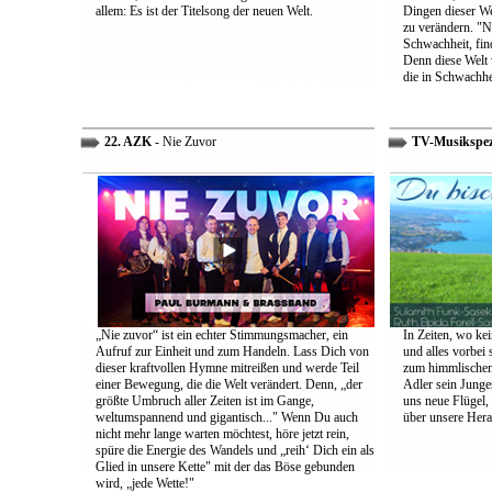
allem: Es ist der Titelsong der neuen Welt.
Dingen dieser We
zu verändern. "Ni
Schwachheit, find
Denn diese Welt 
die in Schwachhe
22. AZK
- Nie Zuvor
TV-Musikspez
„Nie zuvor“ ist ein echter Stimmungsmacher, ein
In Zeiten, wo kei
Aufruf zur Einheit und zum Handeln. Lass Dich von
und alles vorbei s
dieser kraftvollen Hymne mitreißen und werde Teil
zum himmlischen 
einer Bewegung, die die Welt verändert. Denn, „der
Adler sein Junges
größte Umbruch aller Zeiten ist im Gange,
uns neue Flügel,
weltumspannend und gigantisch..." Wenn Du auch
über unsere Her
nicht mehr lange warten möchtest, höre jetzt rein,
spüre die Energie des Wandels und „reih‘ Dich ein als
Glied in unsere Kette" mit der das Böse gebunden
wird, „jede Wette!"