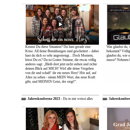
Kennst Du diese Situation? Du hast gerade eine
Was glaubst du, 
Krise. All deine Bemühungen sind gescheitert – dabei
bekommt? Völlig 
hast du dich so sehr angestrengt... Doch Moment,
glaubst du, wie 
hörst Du es? Da ist Gottes Stimme, die etwas völlig
musst? Nehmen bi
anderes sagt: „Bleib dort jetzt nicht stehen und richte
deinen Blick auf MICH! Wirf alle deine Vergehen
von dir und schaff‘ dir ein neues Herz! Hör auf, auf
Altes zu sehen - nimm MEIN Wort, das neue Kraft
gibt, und MEINEN Geist, der siegt!“.
Jahreskonferenz 2023
- Du in mir weisst alles
Jahreskonfere