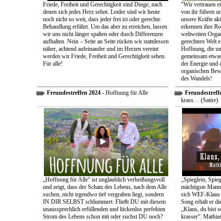
Friede, Freiheit und Gerechtigkeit sind Dinge, nach
"Wir vertrauen e
denen sich jedes Herz sehnt. Leider sind wir heute
von ihr führen un
noch nicht so weit, dass jeder frei ist oder gerechte
unsere Kräfte ak
Behandlung erfährt. Um das aber zu erreichen, lassen
erkennen ihre Rol
wir uns nicht länger spalten oder durch Differenzen
weltweiten Organ
aufhalten. Nein – Seite an Seite rücken wir stattdessen
gerechtere Welt e
näher, achtend aufeinander und im Herzen vereint
Hoffnung, die uns
werden wir Friede, Freiheit und Gerechtigkeit sehen.
gemeinsam etwas
Für alle!
der Energie und 
organischen Bewe
des Wandels!
Freundestreffen 2024
- Hoffnung für Alle
Freundestreff
krass… (Satire)
„Hoffnung für Alle“ ist unglaublich verheißungsvoll
„Spieglein, Spieg
und zeigt, dass der Schatz des Lebens, nach dem Alle
mächtigste Mann 
suchen, nicht irgendwo tief vergraben liegt, sondern
sich WEF-Klaus 
IN DIR SELBST schlummert. Fließt DU mit diesem
Song erhält er di
unaussprechlich erfüllenden und lückenlos perfekten
„Klaus, du bist 
Strom des Lebens schon mit oder suchst DU noch?
krasser“. Mathia