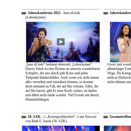
Jahreskonferenz 2022
- Inno di lode
Jahreskonfere
(Lobeshymne)
„Inno di lode“ bedeutet übersetzt „Lobeshymne“.
Gross und wunde
Dieses Stück ist eine Hymne an unseren wunderbaren
allmächtiger Got
Schöpfer, der uns durch jede Krise und jeden
Wege, Du König a
Tiefpunkt hindurchführt. Auch wenn wir nicht immer
nicht in Ehrfur
alles verstehen und einordnen können, so kommt
nicht rühmen und 
doch niemand zu Fall, der auf Ihn vertraut. Allen, die
auf Ihn harren, gibt Er neue Kraft, sodass sie laufen
und dabei nicht müde werden. Viel Freude mit diesen
Himmelsklängen.
18. AZK
– ♫ „Krisenprofitverbot“ ♫ mit Vorwort
Gesamttreffen
von Ruth E. Sasek (18. AZK)