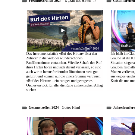
Freundestreffen 2024
- ♫ „Ruf des Hirten“ ♫
Gesamttreffen
Das Instrumentalstück «Ruf des Hirten» lässt den
Ich bleib im Glau
Zuhörer in die Welt der wunderschönen
Glaube ist die Kr
Panflötenstimme eintauchen. Wie die Schafe den Ruf
Situation sieger
ihres Hirten hören und sich darauf verlassen, so sind
Glauben festhält
auch wir in herausfordernden Situationen stets gut
Mut zu verlieren
geführt und können auf die innere Stimme vertrauen.
ausweglos ersche
«Ruf des Hirten» – ein ruhiges und getragenes
Kraft die uns un
Orchesterstück für alle, die Ruhe im hektischen Alltag
suchen.
Gesamttreffen 2024
- Gottes Händ
Jahreskonfere