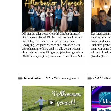
DU bist der aller beste Mensch! Glaubst du nicht?
Das Lied „Weißt d
Doch genauso ist es! DU bist das Puzzleteil das uns
inspiriert uns z
noch fehlt, reih dich ein und sei Teil einer neuen
Gottes und sein
Bewegung, wo jeder Mensch ob Groß oder Klein
unendlich große L
Wertschätzung erfährt. Weil wir alle genau wissen -
wenn wir seine 
ohne dich und deine Fähigkeiten (die, Gott gerade in
wir uns hinneinn
DICH hineingelegt hat), kommen wir nicht ans Ziel…
(Kinder-)Lied.
Jahreskonferenz 2025
- Vollkommen gemacht
22. AZK
- Kla.