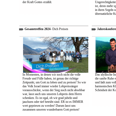
der Kraft Gottes erzählt.
Ungerechtigkeiten
ist, desto mehr 
in ihren Segeln 
übernatürliche Kr
Gesamttreffen 2024
- Dich Preisen
Jahreskonfere
In Momenten, in denen wir noch nicht die volle
Das idyllische In
Freude und Fülle haben, ist genau der richtige
die sanfte Ruhe 
Zeitpunkt, um Gott zu loben und zu preisen! So wie
und lädt zum vol
das Volk Israel immer wieder Lobpreissänger
harmonischen Klä
vorausschickte, wenn der Sieg noch nicht absehbar
Schönheit der K
war, lasst auch uns unseren Lobpreis dem Herrn
schenken. Es ist egal, ob wir grad jubeln und
jauchzen oder tief betrübt sind. ER ist es IMMER
wert gepriesen zu werden! Darum lasst uns
zusammen unseren wunderbaren Gott preisen!