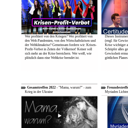
Wer profitiert von den Kriegen? Wer profitiert von
Dieses Instrumen
den Welt-Pandemien, von den Wirtschaftskrisen und
(engl. für Gewiss
der Weltklimakrise? Gemeinsam fordern wir: Krisen-
Krise wichtiger a
Profit-Verbot in Zeiten der Völkernot! Keiner soll
Schöpfer alles g
sich mehr an der Krise bereichern. Wer weiß, wie
Gewissheit ermuti
plötzlich dann eine Weltkrise beendet ist.
göttlichen Plane
Gesamttreffen 2022
- "Mama, warum?" - zum
Freundestreff
Krieg in der Ukraine
Myriaden Lichter