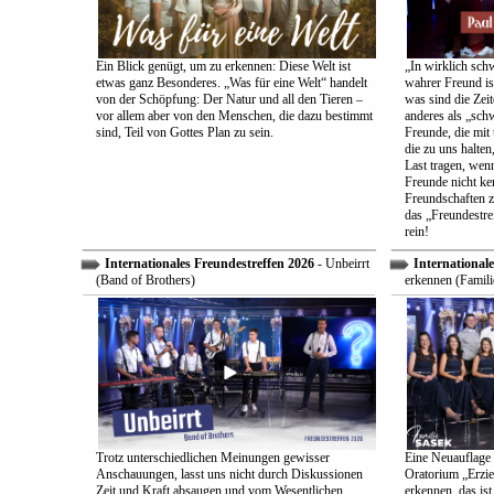
Ein Blick genügt, um zu erkennen: Diese Welt ist
„In wirklich sch
etwas ganz Besonderes. „Was für eine Welt“ handelt
wahrer Freund is
von der Schöpfung: Der Natur und all den Tieren –
was sind die Zeit
vor allem aber von den Menschen, die dazu bestimmt
anderes als „sch
sind, Teil von Gottes Plan zu sein.
Freunde, die mit 
die zu uns halten
Last tragen, wen
Freunde nicht ken
Freundschaften z
das „Freundestre
rein!
Internationales Freundestreffen 2026
- Unbeirrt
Internationale
(Band of Brothers)
erkennen (Famili
Trotz unterschiedlichen Meinungen gewisser
Eine Neuauflage 
Anschauungen, lasst uns nicht durch Diskussionen
Oratorium „Erzie
Zeit und Kraft absaugen und vom Wesentlichen
erkennen, das ist