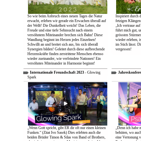
So wie beim Anbruch eines neuen Tages die Natur
Inspiriert durch 
erwacht, erleben wir gerade ein Erwachen überall auf
fetzigen Klängen
der Wellt! Die Dunkelheit weicht! Das Leben, die
„Ich vertraue auf
Freude und eine tiefe Sehnsucht nach einem
führt mich gut, 
versöhntem Miteinander brechen sich Bahn! Diese
grössten Stürmen
Wandlung beginnt im Herzen jedes Einzelnen!
wieder erleben, is
Schwillt an und breitet sich aus, bis sich überall
im Stich lässt. D
Synergien bilden! Geleitet durch diese aufbrechende
vergessen!
Herzenskräfte finden zerstrittene Menschen ebenso
wieder zueinander, wie verfeindete Nationen! Ein
versöhntes Miteinander in Harmonie beginnt!
Internationale Freundschaft 2023
- Glowing
Jahreskonfere
Spark
„Wenn Gott spricht, gibt ER dir oft nur einen kleinen
„Denn ich habe m
Funken.“ (Zitat Ivo Sasek) Dies erlebten auch die
behüten, wo auch
beiden Brüder Timon & Silas von Band of Brothers,
eine Vertonung v