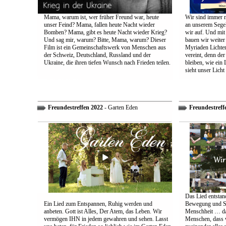
Mama, warum ist, wer früher Freund war, heute
Wir sind immer n
unser Feind? Mama, fallen heute Nacht wieder
an unserem Segel
Bomben? Mama, gibt es heute Nacht wieder Krieg?
wir auf. Und mit
Und sag mir, warum? Bitte, Mama, warum? Dieser
bauen wir weiter
Film ist ein Gemeinschaftswerk von Menschen aus
Myriaden Lichter
der Schweiz, Deutschland, Russland und der
vereint, denn de
Ukraine, die ihren tiefen Wunsch nach Frieden teilen.
bleiben, wie ein 
sieht unser Licht
Freundestreffen 2022
- Garten Eden
Freundestreff
Das Lied entstand
Ein Lied zum Entspannen, Ruhig werden und
Bewegung und So
anbeten. Gott ist Alles, Der Atem, das Leben. Wir
Menschheit … das
vermögen IHN in jedem gewahren und sehen. Lasst
Menschen, dass w