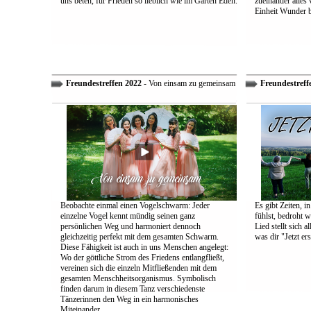
uns beten, für Frieden so lieblich wie im Garten Eden.
zueinander alles
Einheit Wunder 
Freundestreffen 2022
- Von einsam zu gemeinsam
Freundestreff
Beobachte einmal einen Vogelschwarm: Jeder
Es gibt Zeiten, i
einzelne Vogel kennt mündig seinen ganz
fühlst, bedroht w
persönlichen Weg und harmoniert dennoch
Lied stellt sich 
gleichzeitig perfekt mit dem gesamten Schwarm.
was dir "Jetzt ers
Diese Fähigkeit ist auch in uns Menschen angelegt:
Wo der göttliche Strom des Friedens entlangfließt,
vereinen sich die einzeln Mitfließenden mit dem
gesamten Menschheitsorganismus. Symbolisch
finden darum in diesem Tanz verschiedenste
Tänzerinnen den Weg in ein harmonisches
Miteinander.