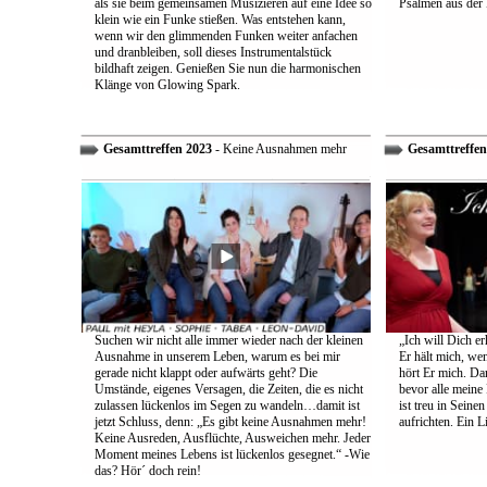
als sie beim gemeinsamen Musizieren auf eine Idee so
Psalmen aus der 
klein wie ein Funke stießen. Was entstehen kann,
wenn wir den glimmenden Funken weiter anfachen
und dranbleiben, soll dieses Instrumentalstück
bildhaft zeigen. Genießen Sie nun die harmonischen
Klänge von Glowing Spark.
Gesamttreffen 2023
- Keine Ausnahmen mehr
Gesamttreffen
Suchen wir nicht alle immer wieder nach der kleinen
„Ich will Dich e
Ausnahme in unserem Leben, warum es bei mir
Er hält mich, wen
gerade nicht klappt oder aufwärts geht? Die
hört Er mich. Dar
Umstände, eigenes Versagen, die Zeiten, die es nicht
bevor alle meine
zulassen lückenlos im Segen zu wandeln…damit ist
ist treu in Sein
jetzt Schluss, denn: „Es gibt keine Ausnahmen mehr!
aufrichten. Ein 
Keine Ausreden, Ausflüchte, Ausweichen mehr. Jeder
Moment meines Lebens ist lückenlos gesegnet.“ -Wie
das? Hör´ doch rein!