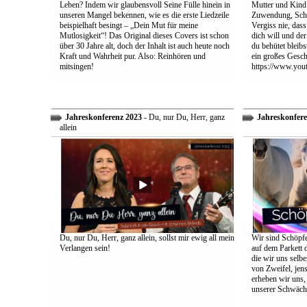
Leben? Indem wir glaubensvoll Seine Fülle hinein in
Mutter und Kind:
unseren Mangel bekennen, wie es die erste Liedzeile
Zuwendung, Schu
beispielhaft besingt – „Dein Mut für meine
Vergiss nie, dass
Mutlosigkeit“! Das Original dieses Covers ist schon
dich will und der
über 30 Jahre alt, doch der Inhalt ist auch heute noch
du behütet bleib
Kraft und Wahrheit pur. Also: Reinhören und
ein großes Gesch
mitsingen!
https://www.yo
Jahreskonferenz 2023
- Du, nur Du, Herr, ganz
Jahreskonfere
allein
Du, nur Du, Herr, ganz allein, sollst mir ewig all mein
Wir sind Schöpfe
Verlangen sein!
auf dem Parkett 
die wir uns selbe
von Zweifel, jens
erheben wir uns
unserer Schwäch