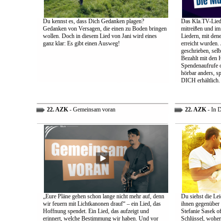
Du kennst es, dass Dich Gedanken plagen?
Das Kla.TV-Liede
Gedanken von Versagen, die einen zu Boden bringen
mitreißen und im
wollen. Doch in diesem Lied von Jani wird eines
Liedern, mit den
ganz klar: Es gibt einen Ausweg!
erreicht wurden.
geschrieben, selb
Bezahlt mit den 
Spendenaufrufe o
hörbar anders, sp
DICH erhältlich.
22. AZK
- Gemeinsam voran
22. AZK
- In 
„Eure Pläne gehen schon lange nicht mehr auf, denn
Du siehst die Lei
wir feuern mit Lichtkanonen drauf“ – ein Lied, das
ihnen gegenüber
Hoffnung spendet. Ein Lied, das aufzeigt und
Stefanie Sasek o
erinnert, welche Bestimmung wir haben. Und vor
Schlüssel, woher