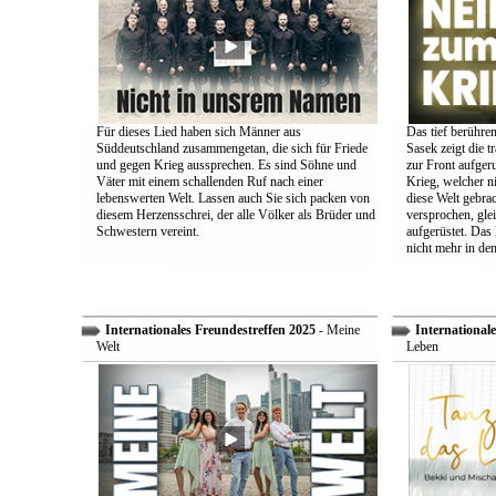
Für dieses Lied haben sich Männer aus
Das tief berühre
Süddeutschland zusammengetan, die sich für Friede
Sasek zeigt die t
und gegen Krieg aussprechen. Es sind Söhne und
zur Front aufger
Väter mit einem schallenden Ruf nach einer
Krieg, welcher n
lebenswerten Welt. Lassen auch Sie sich packen von
diese Welt gebra
diesem Herzensschrei, der alle Völker als Brüder und
versprochen, glei
Schwestern vereint.
aufgerüstet. Das
nicht mehr in den
Internationales Freundestreffen 2025
- Meine
Internationale
Welt
Leben