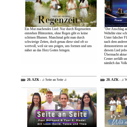
Ein Mut machendes Lied: Nur durch Regenzeiten
"Der Anschlag am
entstehen Blütezeiten, ohne Regen gibt es keine
Weltelite eine sc
schönen Blumen. Manchmal geht man durch
Unter falscher Fl
schwierige Zeiten, doch genau diese sind oft so
nach dem anderen
wertvoll, weil sie uns prägen, uns formen und uns
demonstrieren un
näher an das Herz Gottes bringen.
diesem Lied jedo
Übermacht aktuel
Center zerfällt u
nämlich das Volk
20. AZK
- ♫ Seite an Seite ♫
20. AZK
- ♫ W