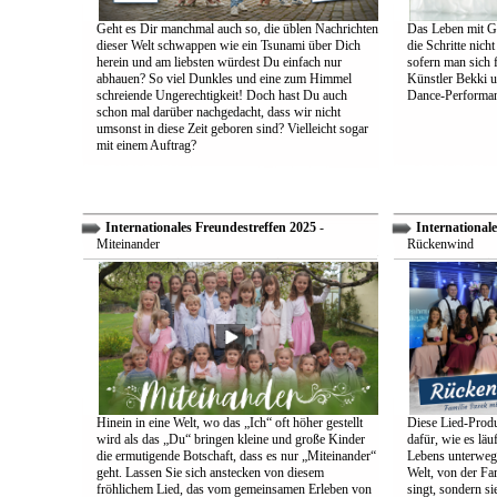
Geht es Dir manchmal auch so, die üblen Nachrichten
Das Leben mit Go
dieser Welt schwappen wie ein Tsunami über Dich
die Schritte nich
herein und am liebsten würdest Du einfach nur
sofern man sich 
abhauen? So viel Dunkles und eine zum Himmel
Künstler Bekki u
schreiende Ungerechtigkeit! Doch hast Du auch
Dance-Performan
schon mal darüber nachgedacht, dass wir nicht
umsonst in diese Zeit geboren sind? Vielleicht sogar
mit einem Auftrag?
Internationales Freundestreffen 2025
-
Internationale
Miteinander
Rückenwind
Hinein in eine Welt, wo das „Ich“ oft höher gestellt
Diese Lied-Produ
wird als das „Du“ bringen kleine und große Kinder
dafür, wie es lä
die ermutigende Botschaft, dass es nur „Miteinander“
Lebens unterwegs 
geht. Lassen Sie sich anstecken von diesem
Welt, von der Fam
fröhlichem Lied, das vom gemeinsamen Erleben von
singt, sondern sie