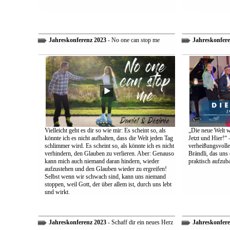
Jahreskonferenz 2023
- No one can stop me
Jahreskonfere
Vielleicht geht es dir so wie mir: Es scheint so, als
„Die neue Welt w
könnte ich es nicht aufhalten, dass die Welt jeden Tag
Jetzt und Hier!“ 
schlimmer wird. Es scheint so, als könnte ich es nicht
verheißungsvolle
verhindern, den Glauben zu verlieren. Aber: Genauso
Brändli, das uns 
kann mich auch niemand daran hindern, wieder
praktisch aufzub
aufzustehen und den Glauben wieder zu ergreifen!
Selbst wenn wir schwach sind, kann uns niemand
stoppen, weil Gott, der über allem ist, durch uns lebt
und wirkt.
Jahreskonferenz 2023
- Schaff dir ein neues Herz
Jahreskonfere