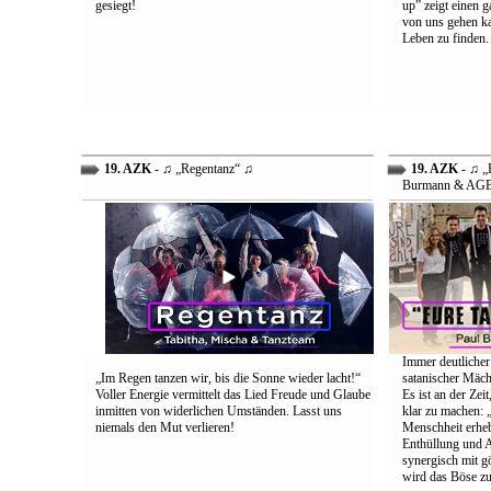
gesiegt!
up” zeigt einen 
von uns gehen ka
Leben zu finden.
19. AZK
- ♫ „Regentanz“ ♫
19. AZK
- ♫ „E
Burmann & AG
Immer deutlicher
„Im Regen tanzen wir, bis die Sonne wieder lacht!“
satanischer Mäch
Voller Energie vermittelt das Lied Freude und Glaube
Es ist an der Ze
inmitten von widerlichen Umständen. Lasst uns
klar zu machen: „
niemals den Mut verlieren!
Menschheit erheb
Enthüllung und A
synergisch mit g
wird das Böse zu