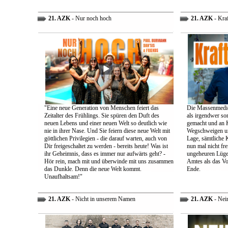
21. AZK
- Nur noch hoch
21. AZK
- Kra
"Eine neue Generation von Menschen feiert das
Die Massenmedie
Zeitalter des Frühlings. Sie spüren den Duft des
als irgendwer son
neuen Lebens und einer neuen Welt so deutlich wie
gemacht und an K
nie in ihrer Nase. Und Sie feiern diese neue Welt mit
Wegschweigen un
göttlichen Privilegien - die darauf warten, auch von
Lage, sämtliche 
Dir freigeschaltet zu werden - bereits heute! Was ist
nun mal nicht fre
ihr Geheimnis, dass es immer nur aufwärts geht? -
ungeheuren Lügen 
Hör rein, mach mit und überwinde mit uns zusammen
Amtes als das Vo
das Dunkle. Denn die neue Welt kommt.
Ende.
Unaufhaltsam!"
21. AZK
- Nicht in unserem Namen
21. AZK
- Nei