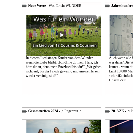
Neue Werte
- Was für ein WUNDER
Jahreskonfere
In diesem Lied singen Kinder von dem Wunder,
Auch wenn alle fa
wenn die Liebe bleibt: „Ich öffne dir mein Herz, ich
wer dann? Die We
höre dir zu, denn mein Puzzleteil bist du!“ „Wir geben
kannst - wenn du 
nicht auf, bis der Friede gewinnt, und unsere Herzen
Licht 10.000 Mann
wieder vereinigt sind!“
sich reißt einfac
Unsere Zeit!
Gesamttreffen 2024
- ♫ Regenzeit ♫
20. AZK
- ♫ P