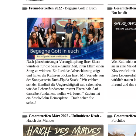
Freundestreffen 2022
- Begegne Gott in Euch
Gesamttreffen 
Nur bei dir
Nach jahrzehntelanger Verunglimpfung Ihrer Eltern
Was Ruth nicht m
wurde es für die Sasek-Kinder Zeit, ihren Eltern einen
sie in eine Melo
Song zu widmen. Ein Lied das Wertschätzung zeigt
Klavierstück mit
und hinter die Kulissen blicken lässt. Mit Vorrede von
ihrer Lebenserf
der Songwriterin Ruth-Elpida Sasek: "Wir erleben
wirklich trauen ka
seit der Kindheit die Ungerechtigkeit mit, sehen aber,
Freund und das 
wie das Lebensfundament unserer Eltern hält. Auf
dasselbe Fundament wollen wir bauen." Zudem hat
ein Sasek-Sohn Heiratspläne... Doch sehen Sie
selbst!
Gesamttreffen März 2022 - Unlimitierte Kraft
-
Gesamttreffen 
Hauch des Mundes
Furchtlos