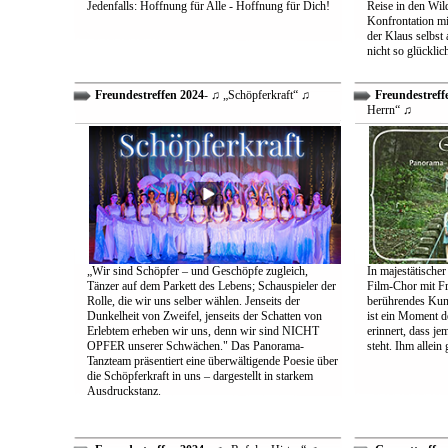
Jedenfalls: Hoffnung für Alle - Hoffnung für Dich!
Reise in den Wil
Konfrontation mit
der Klaus selbst 
nicht so glücklic
Freundestreffen 2024
- ♫ „Schöpferkraft“ ♫
Freundestreff
Herrn“ ♫
„Wir sind Schöpfer – und Geschöpfe zugleich,
In majestätischer
Tänzer auf dem Parkett des Lebens; Schauspieler der
Film-Chor mit Fr
Rolle, die wir uns selber wählen. Jenseits der
berührendes Kun
Dunkelheit von Zweifel, jenseits der Schatten von
ist ein Moment d
Erlebtem erheben wir uns, denn wir sind NICHT
erinnert, dass j
OPFER unserer Schwächen." Das Panorama-
steht. Ihm allein
Tanzteam präsentiert eine überwältigende Poesie über
die Schöpferkraft in uns – dargestellt in starkem
Ausdruckstanz.