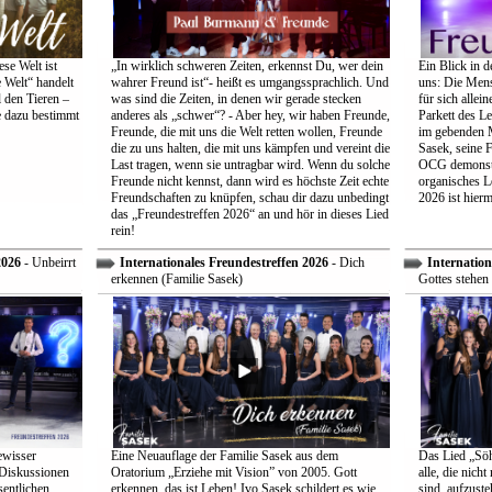
se Welt ist
„In wirklich schweren Zeiten, erkennst Du, wer dein
Ein Blick in d
 Welt“ handelt
wahrer Freund ist“- heißt es umgangssprachlich. Und
uns: Die Mens
 den Tieren –
was sind die Zeiten, in denen wir gerade stecken
für sich allei
e dazu bestimmt
anderes als „schwer“? - Aber hey, wir haben Freunde,
Parkett des Le
Freunde, die mit uns die Welt retten wollen, Freunde
im gebenden M
die zu uns halten, die mit uns kämpfen und vereint die
Sasek, seine 
Last tragen, wenn sie untragbar wird. Wenn du solche
OCG demonstri
Freunde nicht kennst, dann wird es höchste Zeit echte
organisches L
Freundschaften zu knüpfen, schau dir dazu unbedingt
2026 ist hiermi
das „Freundestreffen 2026“ an und hör in dieses Lied
rein!
2026
- Unbeirrt
Internationales Freundestreffen 2026
- Dich
Internation
erkennen (Familie Sasek)
Gottes stehen 
ewisser
Eine Neuauflage der Familie Sasek aus dem
Das Lied „Söhn
 Diskussionen
Oratorium „Erziehe mit Vision” von 2005. Gott
alle, die nich
entlichen
erkennen, das ist Leben! Ivo Sasek schildert es wie
sind, aufzust