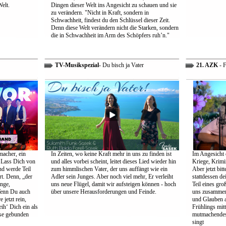
Welt.
Dingen dieser Welt ins Angesicht zu schauen und sie
zu verändern. "Nicht in Kraft, sondern in
Schwachheit, findest du den Schlüssel dieser Zeit.
Denn diese Welt verändern nicht die Starken, sondern
die in Schwachheit im Arm des Schöpfers ruh’n."
TV-Musikspezial
- Du bisch ja Vater
21. AZK
- F
macher, ein
In Zeiten, wo keine Kraft mehr in uns zu finden ist
Im Angesicht 
 Lass Dich von
und alles vorbei scheint, leitet dieses Lied wieder hin
Kriege, Krimi
nd werde Teil
zum himmlischen Vater, der uns auffängt wie ein
Aber jetzt bit
rt. Denn, „der
Adler sein Junges. Aber noch viel mehr, Er verleiht
stattdessen d
ange,
uns neue Flügel, damit wir aufsteigen können - hoch
Teil eines gr
Wenn Du auch
über unsere Herausforderungen und Feinde.
uns zusammen 
 jetzt rein,
und Glauben 
ih‘ Dich ein als
Frühlings mit
öse gebunden
mutmachendes 
singt