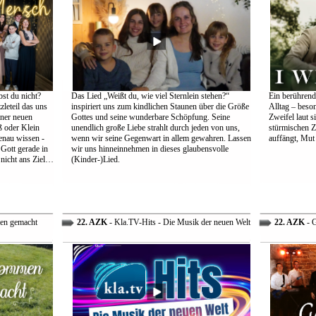
st du nicht?
Das Lied „Weißt du, wie viel Sternlein stehen?“
Ein berührend
leteil das uns
inspiriert uns zum kindlichen Staunen über die Größe
Alltag – beso
einer neuen
Gottes und seine wunderbare Schöpfung. Seine
Zweifel laut s
 oder Klein
unendlich große Liebe strahlt durch jeden von uns,
stürmischen Z
genau wissen -
wenn wir seine Gegenwart in allem gewahren. Lassen
auffängt, Mut
 Gott gerade in
wir uns hinneinnehmen in dieses glaubensvolle
nicht ans Ziel…
(Kinder-)Lied.
en gemacht
22. AZK
- Kla.TV-Hits - Die Musik der neuen Welt
22. AZK
- G