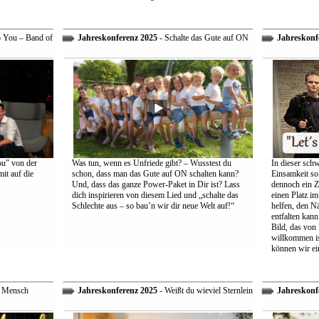
o You – Band of
Jahreskonferenz 2025
- Schalte das Gute auf ON
Jahreskonf
ou" von der
Was tun, wenn es Unfriede gibt? – Wusstest du
In dieser schw
it auf die
schon, dass man das Gute auf ON schalten kann?
Einsamkeit so 
Und, dass das ganze Power-Paket in Dir ist? Lass
dennoch ein Z
dich inspirieren von diesem Lied und „schalte das
einen Platz im
Schlechte aus – so bau’n wir dir neue Welt auf!“
helfen, den Nä
entfalten kann
Bild, das von
willkommen is
können wir ei
r Mensch
Jahreskonferenz 2025
- Weißt du wieviel Sternlein
Jahreskonf