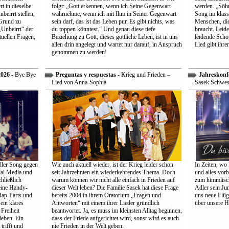
t in dieselbe
folgt: „Gott erkennen, wenn ich Seine Gegenwart
werden. „Söhne
beirrt stellen,
wahrnehme, wenn ich mit Ihm in Seiner Gegenwart
Song im klass
Grund zu
sein darf, das ist das Leben pur. Es gibt nichts, was
Menschen, die
Unbeirrt“ der
du toppen könntest.“ Und genau diese tiefe
braucht. Leid
tuellen Fragen,
Beziehung zu Gott, dieses göttliche Leben, ist in uns
leidende Schö
allen drin angelegt und wartet nur darauf, in Anspruch
Lied gibt ihre
genommen zu werden!
2026
- Bye Bye
Preguntas y respuestas
- Krieg und Frieden –
Jahreskonf
Lied von Anna-Sophia
Sasek Schwes
ller Song gegen
Wie auch aktuell wieder, ist der Krieg leider schon
In Zeiten, wo 
ial Media und
seit Jahrzehnten ein wiederkehrendes Thema. Doch
und alles vorb
hließlich
warum können wir nicht alle einfach in Frieden auf
zum himmlisch
eine Handy-
dieser Welt leben? Die Familie Sasek hat diese Frage
Adler sein Jun
Rap-Parts und
bereits 2004 in ihrem Oratorium „Fragen und
uns neue Flüg
ein klares
Antworten“ mit einem ihrer Lieder gründlich
über unsere H
Freiheit
beantwortet. Ja, es muss im kleinsten Alltag beginnen,
leben. Ein
dass der Friede aufgerichtet wird, sonst wird es auch
trifft und
nie Frieden in der Welt geben.