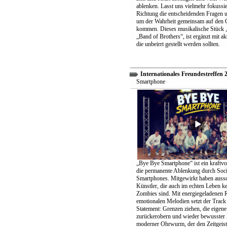
ablenken. Lasst uns vielmehr fokussier
Richtung die entscheidenden Fragen un
um der Wahrheit gemeinsam auf den 
kommen. Dieses musikalische Stück „
„Band of Brothers“, ist ergänzt mit ak
die unbeirrt gestellt werden sollten.
Internationales Freundestreffen 
Smartphone
„Bye Bye Smartphone“ ist ein kraftvo
die permanente Ablenkung durch Soc
Smartphones. Mitgewirkt haben aussc
Künstler, die auch im echten Leben k
Zombies sind. Mit energiegeladenen 
emotionalen Melodien setzt der Track 
Statement: Grenzen ziehen, die eigene 
zurückerobern und wieder bewusster 
moderner Ohrwurm, der den Zeitgeist 