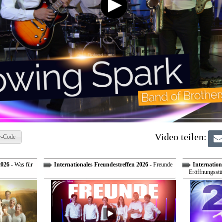
Video teilen:
-Code
2026
- Was für
Internationales Freundestreffen 2026
- Freunde
Internation
Eröffnungsstü