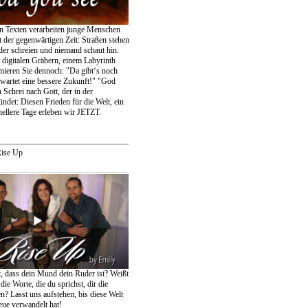
en Texten verarbeiten junge Menschen
 der gegenwärtigen Zeit: Straßen stehen
der schreien und niemand schaut hin.
igitalen Gräbern, einem Labyrinth
amieren Sie dennoch: "Da gibt‘s noch
wartet eine bessere Zukunft!" "God
 Schrei nach Gott, der in der
ndet: Diesen Frieden für die Welt, ein
ellere Tage erleben wir JETZT.
ise Up
t, dass dein Mund dein Ruder ist? Weißt
die Worte, die du sprichst, dir die
n? Lasst uns aufstehen, bis diese Welt
eue verwandelt hat!