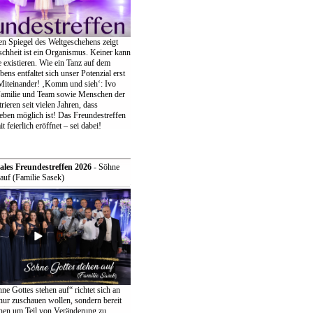
en Spiegel des Weltgeschehens zeigt
chheit ist ein Organismus. Keiner kann
ne existieren. Wie ein Tanz auf dem
bens entfaltet sich unser Potenzial erst
iteinander! ‚Komm und sieh‘: Ivo
Familie und Team sowie Menschen der
eren seit vielen Jahren, dass
eben möglich ist! Das Freundestreffen
t feierlich eröffnet – sei dabei!
ales Freundestreffen 2026
- Söhne
auf (Familie Sasek)
e Gottes stehen auf“ richtet sich an
t nur zuschauen wollen, sondern bereit
ehen um Teil von Veränderung zu