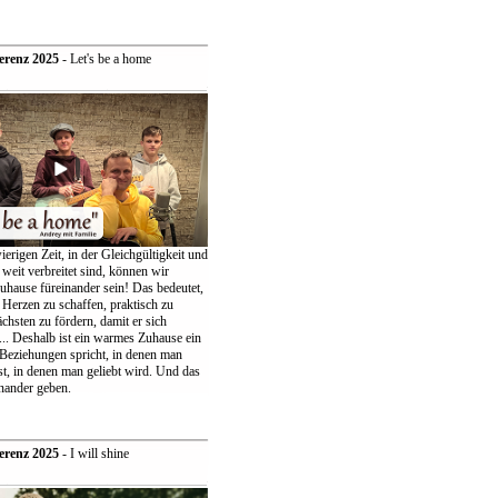
erenz 2025
- Let's be a home
ierigen Zeit, in der Gleichgültigkeit und
weit verbreitet sind, können wir
uhause füreinander sein! Das bedeutet,
 Herzen zu schaffen, praktisch zu
chsten zu fördern, damit er sich
... Deshalb ist ein warmes Zuhause ein
 Beziehungen spricht, in denen man
t, in denen man geliebt wird. Und das
nander geben.
erenz 2025
- I will shine