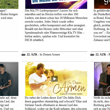
agen?
Das Kla.TV-Liederpotpourri! Lassen Sie sich
In gefühlvoll
 Boden bringen
mitreißen und im Herzen treffen von über 160
die Dunkelheit
 wird eines
Liedern, mit denen schon fast 18 Millionen Menschen
in Brand, Kin
erreicht wurden. Jedes Stück wurde selbst
Umgeben von d
geschrieben, selbst komponiert und selbst arrangiert.
gleich, prokl
Bezahlt mit den Herzen vieler Mitwirker und ohne
Hoffnung, da 
Spendenaufrufe oder Plattenverträge.Kla.TV-Hits –
you see" – Ein
hörbar anders, spürbar echt. Und kostenfrei für
Gewissheit mü
DICH erhältlich.
Zuhause und h
22. AZK
- In Deinen Armen
22. AZK
- R
mehr auf, denn
Du siehst die Leiden dieser Zeit? Du fühlst Dich
Weißt du nich
ein Lied, das
ihnen gegenüber ohnmächtig und schwach? Elias und
du nicht, dass 
eigt und
Stefanie Sasek offenbaren in diesem Lied den
Richtung gebe
en. Und vor
Schlüssel, woher sie die Kraft nehmen, den schweren
sich in eine N