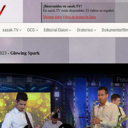
¡Bienvenidos en sasek.TV!
En sasek.TV están disponibles 33 videos en español.
Mostrar todos
|
libro de lectura en línea
sasek.TV
OCG
Editorial Elaion
Oratorios
Dokumentarfil
2023
- Glowing Spark