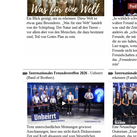
Ein Blick genügt, um zu erkennen: Diese Welt ist
„In wirklich sch
etwas ganz Besonderes. „Was für eine Welt“ handelt
wahrer Freund is
von der Schöpfung: Der Natur und all den Tieren –
was sind die Zeit
vor allem aber von den Menschen, die dazu bestimmt
anderes als „sch
sind, Teil von Gottes Plan zu sein.
Freunde, die mit 
die zu uns halten
Last tragen, wen
Freunde nicht ken
Freundschaften z
das „Freundestre
rein!
Internationales Freundestreffen 2026
- Unbeirrt
Internationale
(Band of Brothers)
erkennen (Famili
Trotz unterschiedlichen Meinungen gewisser
Eine Neuauflage 
Anschauungen, lasst uns nicht durch Diskussionen
Oratorium „Erzie
Zeit und Kraft absaugen und vom Wesentlichen
erkennen, das ist