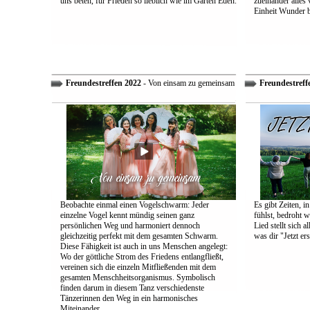
uns beten, für Frieden so lieblich wie im Garten Eden.
zueinander alles
Einheit Wunder 
Freundestreffen 2022
- Von einsam zu gemeinsam
Freundestreff
Beobachte einmal einen Vogelschwarm: Jeder
Es gibt Zeiten, i
einzelne Vogel kennt mündig seinen ganz
fühlst, bedroht w
persönlichen Weg und harmoniert dennoch
Lied stellt sich 
gleichzeitig perfekt mit dem gesamten Schwarm.
was dir "Jetzt ers
Diese Fähigkeit ist auch in uns Menschen angelegt:
Wo der göttliche Strom des Friedens entlangfließt,
vereinen sich die einzeln Mitfließenden mit dem
gesamten Menschheitsorganismus. Symbolisch
finden darum in diesem Tanz verschiedenste
Tänzerinnen den Weg in ein harmonisches
Miteinander.