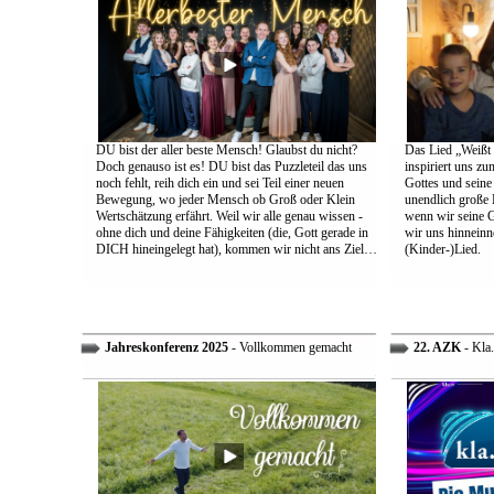
DU bist der aller beste Mensch! Glaubst du nicht?
Das Lied „Weißt d
Doch genauso ist es! DU bist das Puzzleteil das uns
inspiriert uns z
noch fehlt, reih dich ein und sei Teil einer neuen
Gottes und sein
Bewegung, wo jeder Mensch ob Groß oder Klein
unendlich große L
Wertschätzung erfährt. Weil wir alle genau wissen -
wenn wir seine 
ohne dich und deine Fähigkeiten (die, Gott gerade in
wir uns hinneinn
DICH hineingelegt hat), kommen wir nicht ans Ziel…
(Kinder-)Lied.
Jahreskonferenz 2025
- Vollkommen gemacht
22. AZK
- Kla.