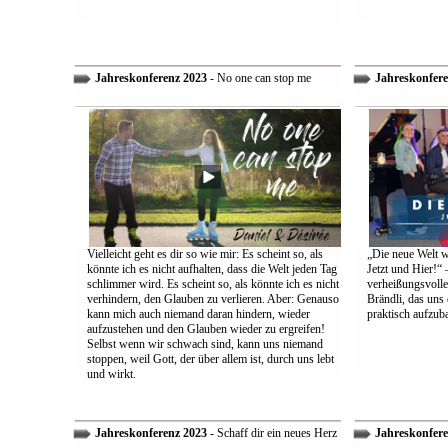
Jahreskonferenz 2023
- No one can stop me
Jahreskonfere
Vielleicht geht es dir so wie mir: Es scheint so, als
„Die neue Welt w
könnte ich es nicht aufhalten, dass die Welt jeden Tag
Jetzt und Hier!“ 
schlimmer wird. Es scheint so, als könnte ich es nicht
verheißungsvolle
verhindern, den Glauben zu verlieren. Aber: Genauso
Brändli, das uns 
kann mich auch niemand daran hindern, wieder
praktisch aufzub
aufzustehen und den Glauben wieder zu ergreifen!
Selbst wenn wir schwach sind, kann uns niemand
stoppen, weil Gott, der über allem ist, durch uns lebt
und wirkt.
Jahreskonferenz 2023
- Schaff dir ein neues Herz
Jahreskonfere