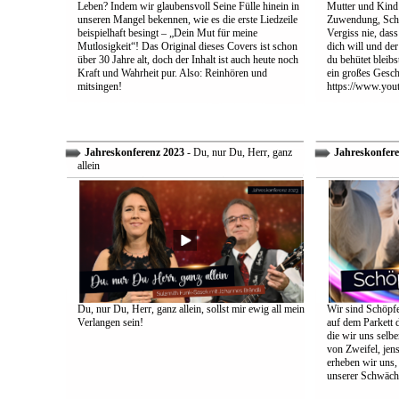
Leben? Indem wir glaubensvoll Seine Fülle hinein in
Mutter und Kind:
unseren Mangel bekennen, wie es die erste Liedzeile
Zuwendung, Schu
beispielhaft besingt – „Dein Mut für meine
Vergiss nie, dass
Mutlosigkeit“! Das Original dieses Covers ist schon
dich will und der
über 30 Jahre alt, doch der Inhalt ist auch heute noch
du behütet bleib
Kraft und Wahrheit pur. Also: Reinhören und
ein großes Gesch
mitsingen!
https://www.yo
Jahreskonferenz 2023
- Du, nur Du, Herr, ganz
Jahreskonfere
allein
Du, nur Du, Herr, ganz allein, sollst mir ewig all mein
Wir sind Schöpfe
Verlangen sein!
auf dem Parkett 
die wir uns selbe
von Zweifel, jens
erheben wir uns
unserer Schwäch