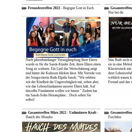
Freundestreffen 2022
- Begegne Gott in Euch
Gesamttreffen 
Nur bei dir
Nach jahrzehntelanger Verunglimpfung Ihrer Eltern
Was Ruth nicht m
wurde es für die Sasek-Kinder Zeit, ihren Eltern einen
sie in eine Melo
Song zu widmen. Ein Lied das Wertschätzung zeigt
Klavierstück mit
und hinter die Kulissen blicken lässt. Mit Vorrede von
ihrer Lebenserf
der Songwriterin Ruth-Elpida Sasek: "Wir erleben
wirklich trauen ka
seit der Kindheit die Ungerechtigkeit mit, sehen aber,
Freund und das 
wie das Lebensfundament unserer Eltern hält. Auf
dasselbe Fundament wollen wir bauen." Zudem hat
ein Sasek-Sohn Heiratspläne... Doch sehen Sie
selbst!
Gesamttreffen März 2022 - Unlimitierte Kraft
-
Gesamttreffen 
Hauch des Mundes
Furchtlos