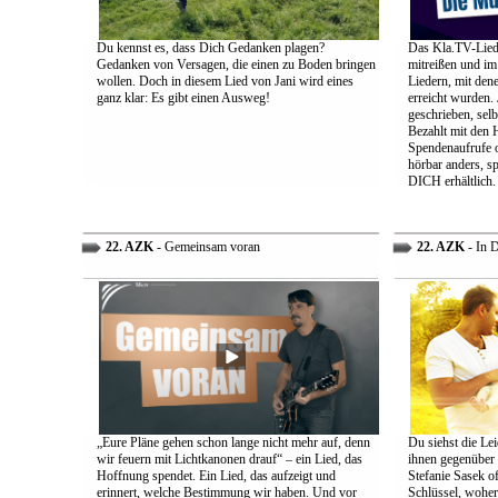
Du kennst es, dass Dich Gedanken plagen?
Das Kla.TV-Liede
Gedanken von Versagen, die einen zu Boden bringen
mitreißen und im
wollen. Doch in diesem Lied von Jani wird eines
Liedern, mit den
ganz klar: Es gibt einen Ausweg!
erreicht wurden.
geschrieben, selb
Bezahlt mit den 
Spendenaufrufe o
hörbar anders, sp
DICH erhältlich.
22. AZK
- Gemeinsam voran
22. AZK
- In 
„Eure Pläne gehen schon lange nicht mehr auf, denn
Du siehst die Lei
wir feuern mit Lichtkanonen drauf“ – ein Lied, das
ihnen gegenüber
Hoffnung spendet. Ein Lied, das aufzeigt und
Stefanie Sasek o
erinnert, welche Bestimmung wir haben. Und vor
Schlüssel, woher