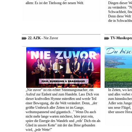
allem: Es ist der Titelsong der neuen Welt.
Dingen dieser We
zu verändern. "Ni
Schwachheit, find
Denn diese Welt 
die in Schwachhe
22. AZK
- Nie Zuvor
TV-Musikspez
„Nie zuvor“ ist ein echter Stimmungsmacher, ein
In Zeiten, wo kei
Aufruf zur Einheit und zum Handeln. Lass Dich von
und alles vorbei s
dieser kraftvollen Hymne mitreißen und werde Teil
zum himmlischen 
einer Bewegung, die die Welt verändert. Denn, „der
Adler sein Junges
größte Umbruch aller Zeiten ist im Gange,
uns neue Flügel,
weltumspannend und gigantisch..." Wenn Du auch
über unsere Her
nicht mehr lange warten möchtest, höre jetzt rein,
spüre die Energie des Wandels und „reih‘ Dich ein als
Glied in unsere Kette" mit der das Böse gebunden
wird, „jede Wette!"