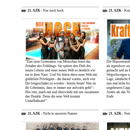
21. AZK
- Nur noch hoch
21. AZK
- Kra
"Eine neue Generation von Menschen feiert das
Die Massenmedie
Zeitalter des Frühlings. Sie spüren den Duft des
als irgendwer son
neuen Lebens und einer neuen Welt so deutlich wie
gemacht und an K
nie in ihrer Nase. Und Sie feiern diese neue Welt mit
Wegschweigen un
göttlichen Privilegien - die darauf warten, auch von
Lage, sämtliche 
Dir freigeschaltet zu werden - bereits heute! Was ist
nun mal nicht fre
ihr Geheimnis, dass es immer nur aufwärts geht? -
ungeheuren Lügen 
Hör rein, mach mit und überwinde mit uns zusammen
Amtes als das Vo
das Dunkle. Denn die neue Welt kommt.
Ende.
Unaufhaltsam!"
21. AZK
- Nicht in unserem Namen
21. AZK
- Nei