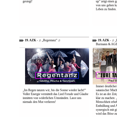
gesiegt!
up” zeigt einen 
von uns gehen ka
Leben zu finden.
19. AZK
- ♫ „Regentanz“ ♫
19. AZK
- ♫ „E
Burmann & AG
Immer deutlicher
„Im Regen tanzen wir, bis die Sonne wieder lacht!“
satanischer Mäch
Voller Energie vermittelt das Lied Freude und Glaube
Es ist an der Ze
inmitten von widerlichen Umständen. Lasst uns
klar zu machen: „
niemals den Mut verlieren!
Menschheit erheb
Enthüllung und A
synergisch mit g
wird das Böse zu