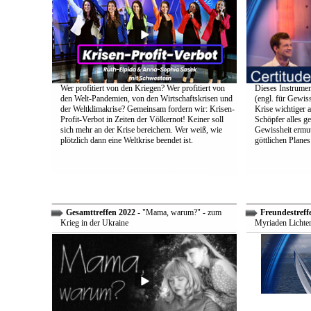
Wer profitiert von den Kriegen? Wer profitiert von
Dieses Instrumen
den Welt-Pandemien, von den Wirtschaftskrisen und
(engl. für Gewiss
der Weltklimakrise? Gemeinsam fordern wir: Krisen-
Krise wichtiger a
Profit-Verbot in Zeiten der Völkernot! Keiner soll
Schöpfer alles g
sich mehr an der Krise bereichern. Wer weiß, wie
Gewissheit ermuti
plötzlich dann eine Weltkrise beendet ist.
göttlichen Plane
Gesamttreffen 2022
- "Mama, warum?" - zum
Freundestreff
Krieg in der Ukraine
Myriaden Lichter