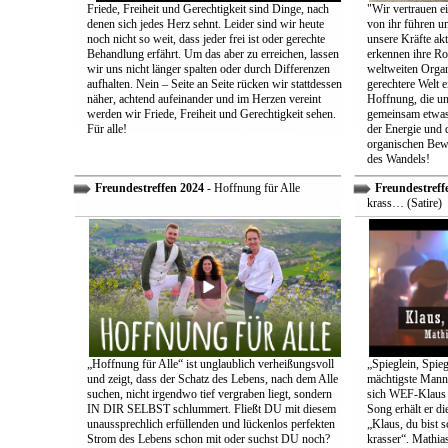
Friede, Freiheit und Gerechtigkeit sind Dinge, nach
"Wir vertrauen e
denen sich jedes Herz sehnt. Leider sind wir heute
von ihr führen un
noch nicht so weit, dass jeder frei ist oder gerechte
unsere Kräfte ak
Behandlung erfährt. Um das aber zu erreichen, lassen
erkennen ihre Rol
wir uns nicht länger spalten oder durch Differenzen
weltweiten Organ
aufhalten. Nein – Seite an Seite rücken wir stattdessen
gerechtere Welt e
näher, achtend aufeinander und im Herzen vereint
Hoffnung, die uns
werden wir Friede, Freiheit und Gerechtigkeit sehen.
gemeinsam etwas
Für alle!
der Energie und 
organischen Bewe
des Wandels!
Freundestreffen 2024
- Hoffnung für Alle
Freundestreff
krass… (Satire)
„Hoffnung für Alle“ ist unglaublich verheißungsvoll
„Spieglein, Spieg
und zeigt, dass der Schatz des Lebens, nach dem Alle
mächtigste Mann 
suchen, nicht irgendwo tief vergraben liegt, sondern
sich WEF-Klaus 
IN DIR SELBST schlummert. Fließt DU mit diesem
Song erhält er di
unaussprechlich erfüllenden und lückenlos perfekten
„Klaus, du bist 
Strom des Lebens schon mit oder suchst DU noch?
krasser“. Mathia