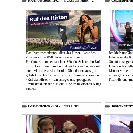
Freundestreffen 2024
- ♫ „Ruf des Hirten“ ♫
Gesamttreffen
Das Instrumentalstück «Ruf des Hirten» lässt den
Ich bleib im Glau
Zuhörer in die Welt der wunderschönen
Glaube ist die Kr
Panflötenstimme eintauchen. Wie die Schafe den Ruf
Situation sieger
ihres Hirten hören und sich darauf verlassen, so sind
Glauben festhält
auch wir in herausfordernden Situationen stets gut
Mut zu verlieren
geführt und können auf die innere Stimme vertrauen.
ausweglos ersche
«Ruf des Hirten» – ein ruhiges und getragenes
Kraft die uns un
Orchesterstück für alle, die Ruhe im hektischen Alltag
suchen.
Gesamttreffen 2024
- Gottes Händ
Jahreskonfere