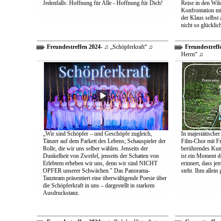
Jedenfalls: Hoffnung für Alle - Hoffnung für Dich!
Reise in den Wil
Konfrontation mit
der Klaus selbst 
nicht so glücklic
Freundestreffen 2024
- ♫ „Schöpferkraft“ ♫
Freundestreff
Herrn“ ♫
„Wir sind Schöpfer – und Geschöpfe zugleich,
In majestätischer
Tänzer auf dem Parkett des Lebens; Schauspieler der
Film-Chor mit Fr
Rolle, die wir uns selber wählen. Jenseits der
berührendes Kun
Dunkelheit von Zweifel, jenseits der Schatten von
ist ein Moment d
Erlebtem erheben wir uns, denn wir sind NICHT
erinnert, dass j
OPFER unserer Schwächen." Das Panorama-
steht. Ihm allein
Tanzteam präsentiert eine überwältigende Poesie über
die Schöpferkraft in uns – dargestellt in starkem
Ausdruckstanz.