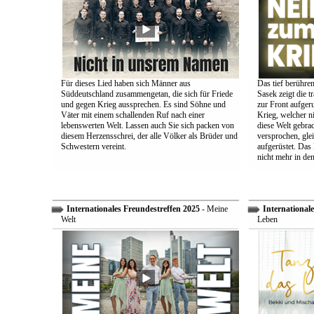
Für dieses Lied haben sich Männer aus
Das tief berühre
Süddeutschland zusammengetan, die sich für Friede
Sasek zeigt die t
und gegen Krieg aussprechen. Es sind Söhne und
zur Front aufger
Väter mit einem schallenden Ruf nach einer
Krieg, welcher n
lebenswerten Welt. Lassen auch Sie sich packen von
diese Welt gebra
diesem Herzensschrei, der alle Völker als Brüder und
versprochen, glei
Schwestern vereint.
aufgerüstet. Das
nicht mehr in den
Internationales Freundestreffen 2025
- Meine
Internationale
Welt
Leben