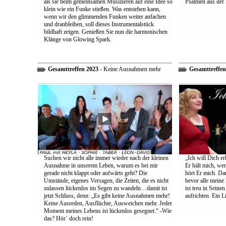
als sie beim gemeinsamen Musizieren auf eine Idee so
Psalmen aus der 
klein wie ein Funke stießen. Was entstehen kann,
wenn wir den glimmenden Funken weiter anfachen
und dranbleiben, soll dieses Instrumentalstück
bildhaft zeigen. Genießen Sie nun die harmonischen
Klänge von Glowing Spark.
Gesamttreffen 2023
- Keine Ausnahmen mehr
Gesamttreffen
Suchen wir nicht alle immer wieder nach der kleinen
„Ich will Dich e
Ausnahme in unserem Leben, warum es bei mir
Er hält mich, wen
gerade nicht klappt oder aufwärts geht? Die
hört Er mich. Dar
Umstände, eigenes Versagen, die Zeiten, die es nicht
bevor alle meine
zulassen lückenlos im Segen zu wandeln…damit ist
ist treu in Sein
jetzt Schluss, denn: „Es gibt keine Ausnahmen mehr!
aufrichten. Ein 
Keine Ausreden, Ausflüchte, Ausweichen mehr. Jeder
Moment meines Lebens ist lückenlos gesegnet.“ -Wie
das? Hör´ doch rein!