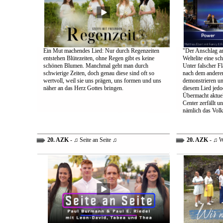
Ein Mut machendes Lied: Nur durch Regenzeiten
"Der Anschlag am
entstehen Blütezeiten, ohne Regen gibt es keine
Weltelite eine sc
schönen Blumen. Manchmal geht man durch
Unter falscher Fl
schwierige Zeiten, doch genau diese sind oft so
nach dem anderen
wertvoll, weil sie uns prägen, uns formen und uns
demonstrieren un
näher an das Herz Gottes bringen.
diesem Lied jedo
Übermacht aktuel
Center zerfällt u
nämlich das Volk
20. AZK
- ♫ Seite an Seite ♫
20. AZK
- ♫ W