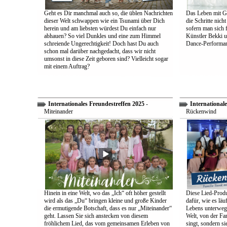
Geht es Dir manchmal auch so, die üblen Nachrichten
Das Leben mit Go
dieser Welt schwappen wie ein Tsunami über Dich
die Schritte nich
herein und am liebsten würdest Du einfach nur
sofern man sich 
abhauen? So viel Dunkles und eine zum Himmel
Künstler Bekki u
schreiende Ungerechtigkeit! Doch hast Du auch
Dance-Performan
schon mal darüber nachgedacht, dass wir nicht
umsonst in diese Zeit geboren sind? Vielleicht sogar
mit einem Auftrag?
Internationales Freundestreffen 2025
-
Internationale
Miteinander
Rückenwind
Hinein in eine Welt, wo das „Ich“ oft höher gestellt
Diese Lied-Produ
wird als das „Du“ bringen kleine und große Kinder
dafür, wie es lä
die ermutigende Botschaft, dass es nur „Miteinander“
Lebens unterwegs 
geht. Lassen Sie sich anstecken von diesem
Welt, von der Fam
fröhlichem Lied, das vom gemeinsamen Erleben von
singt, sondern sie