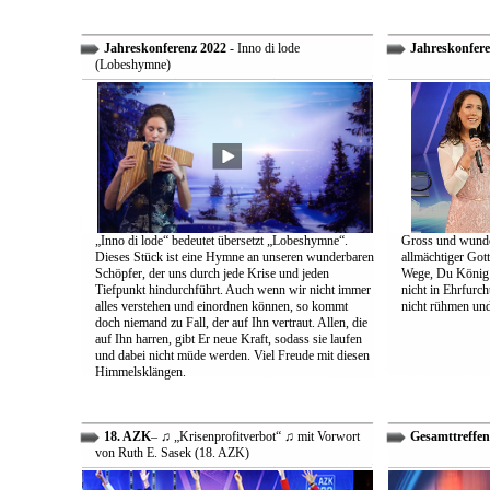
Jahreskonferenz 2022
- Inno di lode
Jahreskonfere
(Lobeshymne)
„Inno di lode“ bedeutet übersetzt „Lobeshymne“.
Gross und wunde
Dieses Stück ist eine Hymne an unseren wunderbaren
allmächtiger Got
Schöpfer, der uns durch jede Krise und jeden
Wege, Du König a
Tiefpunkt hindurchführt. Auch wenn wir nicht immer
nicht in Ehrfur
alles verstehen und einordnen können, so kommt
nicht rühmen und 
doch niemand zu Fall, der auf Ihn vertraut. Allen, die
auf Ihn harren, gibt Er neue Kraft, sodass sie laufen
und dabei nicht müde werden. Viel Freude mit diesen
Himmelsklängen.
18. AZK
– ♫ „Krisenprofitverbot“ ♫ mit Vorwort
Gesamttreffen
von Ruth E. Sasek (18. AZK)