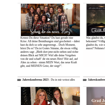
Kennst Du diese Situation? Du hast gerade eine
Was glaubst du, 
Krise. All deine Bemühungen sind gescheitert – dabei
bekommt? Völlig 
hast du dich so sehr angestrengt... Doch Moment,
glaubst du, wie 
hörst Du es? Da ist Gottes Stimme, die etwas völlig
musst? Nehmen bi
anderes sagt: „Bleib dort jetzt nicht stehen und richte
deinen Blick auf MICH! Wirf alle deine Vergehen
von dir und schaff‘ dir ein neues Herz! Hör auf, auf
Altes zu sehen - nimm MEIN Wort, das neue Kraft
gibt, und MEINEN Geist, der siegt!“.
Jahreskonferenz 2023
- Du in mir weisst alles
Jahreskonfere