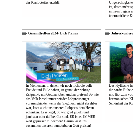
der Kraft Gottes erzählt.
Ungerechtigkeiten
ist, desto mehr 
in ihren Segeln 
übernatürliche Kr
Gesamttreffen 2024
- Dich Preisen
Jahreskonfere
In Momenten, in denen wir noch nicht die volle
Das idyllische In
Freude und Fülle haben, ist genau der richtige
die sanfte Ruhe 
Zeitpunkt, um Gott zu loben und zu preisen! So wie
und lädt zum vol
das Volk Israel immer wieder Lobpreissänger
harmonischen Klä
vorausschickte, wenn der Sieg noch nicht absehbar
Schönheit der K
war, lasst auch uns unseren Lobpreis dem Herrn
schenken. Es ist egal, ob wir grad jubeln und
jauchzen oder tief betrübt sind. ER ist es IMMER
wert gepriesen zu werden! Darum lasst uns
zusammen unseren wunderbaren Gott preisen!