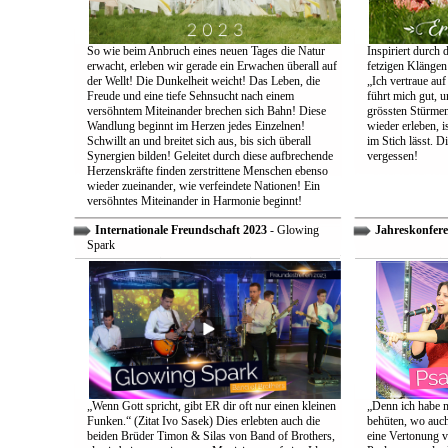
So wie beim Anbruch eines neuen Tages die Natur
Inspiriert durch 
erwacht, erleben wir gerade ein Erwachen überall auf
fetzigen Klängen
der Wellt! Die Dunkelheit weicht! Das Leben, die
„Ich vertraue auf
Freude und eine tiefe Sehnsucht nach einem
führt mich gut, 
versöhntem Miteinander brechen sich Bahn! Diese
grössten Stürmen
Wandlung beginnt im Herzen jedes Einzelnen!
wieder erleben, is
Schwillt an und breitet sich aus, bis sich überall
im Stich lässt. D
Synergien bilden! Geleitet durch diese aufbrechende
vergessen!
Herzenskräfte finden zerstrittene Menschen ebenso
wieder zueinander, wie verfeindete Nationen! Ein
versöhntes Miteinander in Harmonie beginnt!
Internationale Freundschaft 2023
- Glowing
Jahreskonfere
Spark
„Wenn Gott spricht, gibt ER dir oft nur einen kleinen
„Denn ich habe m
Funken.“ (Zitat Ivo Sasek) Dies erlebten auch die
behüten, wo auch
beiden Brüder Timon & Silas von Band of Brothers,
eine Vertonung v