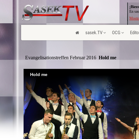
¡Bien
En sas
Mostra
sasek.TV
OCG
Edito
Evangelisationstreffen Februar 2016
 Hold me
Hold me