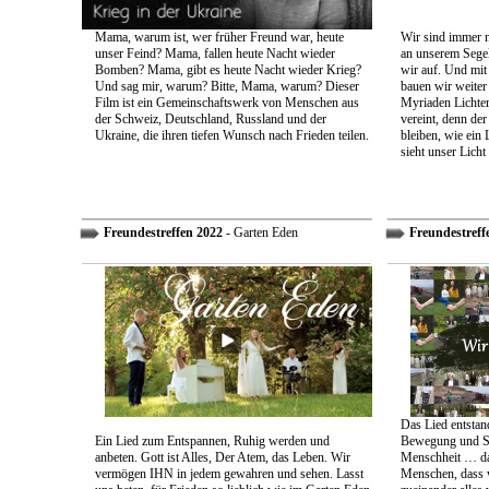
Mama, warum ist, wer früher Freund war, heute
Wir sind immer n
unser Feind? Mama, fallen heute Nacht wieder
an unserem Segel
Bomben? Mama, gibt es heute Nacht wieder Krieg?
wir auf. Und mit
Und sag mir, warum? Bitte, Mama, warum? Dieser
bauen wir weiter
Film ist ein Gemeinschaftswerk von Menschen aus
Myriaden Lichter
der Schweiz, Deutschland, Russland und der
vereint, denn de
Ukraine, die ihren tiefen Wunsch nach Frieden teilen.
bleiben, wie ein 
sieht unser Licht
Freundestreffen 2022
- Garten Eden
Freundestreff
Das Lied entstand
Ein Lied zum Entspannen, Ruhig werden und
Bewegung und So
anbeten. Gott ist Alles, Der Atem, das Leben. Wir
Menschheit … das
vermögen IHN in jedem gewahren und sehen. Lasst
Menschen, dass w