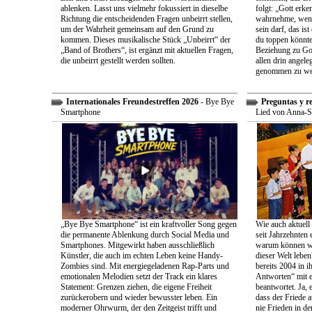
ablenken. Lasst uns vielmehr fokussiert in dieselbe
folgt: „Gott erk
Richtung die entscheidenden Fragen unbeirrt stellen,
wahrnehme, wenn
um der Wahrheit gemeinsam auf den Grund zu
sein darf, das is
kommen. Dieses musikalische Stück „Unbeirrt“ der
du toppen könnte
„Band of Brothers“, ist ergänzt mit aktuellen Fragen,
Beziehung zu Gott
die unbeirrt gestellt werden sollten.
allen drin angele
genommen zu we
Internationales Freundestreffen 2026
- Bye Bye
Preguntas y r
Smartphone
Lied von Anna-S
„Bye Bye Smartphone“ ist ein kraftvoller Song gegen
Wie auch aktuell 
die permanente Ablenkung durch Social Media und
seit Jahrzehnten
Smartphones. Mitgewirkt haben ausschließlich
warum können wir
Künstler, die auch im echten Leben keine Handy-
dieser Welt leben
Zombies sind. Mit energiegeladenen Rap-Parts und
bereits 2004 in 
emotionalen Melodien setzt der Track ein klares
Antworten“ mit e
Statement: Grenzen ziehen, die eigene Freiheit
beantwortet. Ja, 
zurückerobern und wieder bewusster leben. Ein
dass der Friede a
moderner Ohrwurm, der den Zeitgeist trifft und
nie Frieden in de