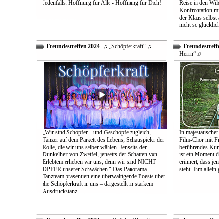
Jedenfalls: Hoffnung für Alle - Hoffnung für Dich!
Reise in den Wil
Konfrontation mit
der Klaus selbst 
nicht so glücklic
Freundestreffen 2024
- ♫ „Schöpferkraft“ ♫
Freundestreff
Herrn“ ♫
„Wir sind Schöpfer – und Geschöpfe zugleich,
In majestätischer
Tänzer auf dem Parkett des Lebens; Schauspieler der
Film-Chor mit Fr
Rolle, die wir uns selber wählen. Jenseits der
berührendes Kun
Dunkelheit von Zweifel, jenseits der Schatten von
ist ein Moment d
Erlebtem erheben wir uns, denn wir sind NICHT
erinnert, dass j
OPFER unserer Schwächen." Das Panorama-
steht. Ihm allein
Tanzteam präsentiert eine überwältigende Poesie über
die Schöpferkraft in uns – dargestellt in starkem
Ausdruckstanz.