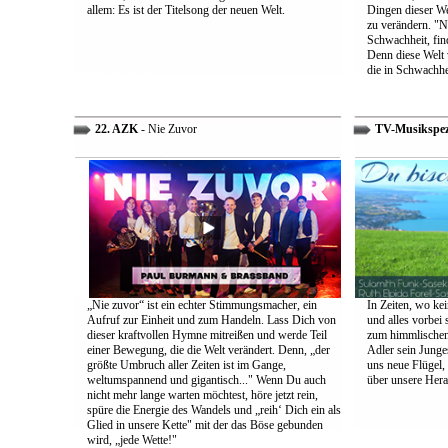
allem: Es ist der Titelsong der neuen Welt.
Dingen dieser We
zu verändern. "Ni
Schwachheit, find
Denn diese Welt 
die in Schwachhe
22. AZK
- Nie Zuvor
TV-Musikspez
„Nie zuvor“ ist ein echter Stimmungsmacher, ein
In Zeiten, wo kei
Aufruf zur Einheit und zum Handeln. Lass Dich von
und alles vorbei s
dieser kraftvollen Hymne mitreißen und werde Teil
zum himmlischen 
einer Bewegung, die die Welt verändert. Denn, „der
Adler sein Junges
größte Umbruch aller Zeiten ist im Gange,
uns neue Flügel,
weltumspannend und gigantisch..." Wenn Du auch
über unsere Her
nicht mehr lange warten möchtest, höre jetzt rein,
spüre die Energie des Wandels und „reih‘ Dich ein als
Glied in unsere Kette" mit der das Böse gebunden
wird, „jede Wette!"