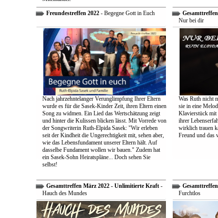
Freundestreffen 2022
- Begegne Gott in Euch
Gesamttreffen 
Nur bei dir
Nach jahrzehntelanger Verunglimpfung Ihrer Eltern
Was Ruth nicht m
wurde es für die Sasek-Kinder Zeit, ihren Eltern einen
sie in eine Melo
Song zu widmen. Ein Lied das Wertschätzung zeigt
Klavierstück mit
und hinter die Kulissen blicken lässt. Mit Vorrede von
ihrer Lebenserf
der Songwriterin Ruth-Elpida Sasek: "Wir erleben
wirklich trauen ka
seit der Kindheit die Ungerechtigkeit mit, sehen aber,
Freund und das 
wie das Lebensfundament unserer Eltern hält. Auf
dasselbe Fundament wollen wir bauen." Zudem hat
ein Sasek-Sohn Heiratspläne... Doch sehen Sie
selbst!
Gesamttreffen März 2022 - Unlimitierte Kraft
-
Gesamttreffen 
Hauch des Mundes
Furchtlos