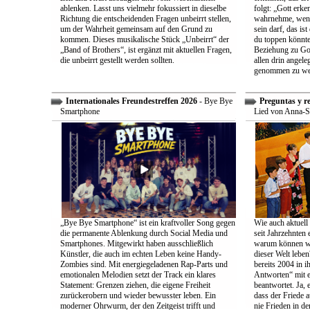
ablenken. Lasst uns vielmehr fokussiert in dieselbe
folgt: „Gott erk
Richtung die entscheidenden Fragen unbeirrt stellen,
wahrnehme, wenn
um der Wahrheit gemeinsam auf den Grund zu
sein darf, das is
kommen. Dieses musikalische Stück „Unbeirrt“ der
du toppen könnte
„Band of Brothers“, ist ergänzt mit aktuellen Fragen,
Beziehung zu Gott
die unbeirrt gestellt werden sollten.
allen drin angele
genommen zu we
Internationales Freundestreffen 2026
- Bye Bye
Preguntas y r
Smartphone
Lied von Anna-S
„Bye Bye Smartphone“ ist ein kraftvoller Song gegen
Wie auch aktuell 
die permanente Ablenkung durch Social Media und
seit Jahrzehnten
Smartphones. Mitgewirkt haben ausschließlich
warum können wir
Künstler, die auch im echten Leben keine Handy-
dieser Welt leben
Zombies sind. Mit energiegeladenen Rap-Parts und
bereits 2004 in 
emotionalen Melodien setzt der Track ein klares
Antworten“ mit e
Statement: Grenzen ziehen, die eigene Freiheit
beantwortet. Ja, 
zurückerobern und wieder bewusster leben. Ein
dass der Friede a
moderner Ohrwurm, der den Zeitgeist trifft und
nie Frieden in de