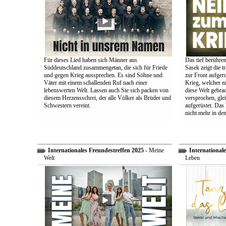
Für dieses Lied haben sich Männer aus
Das tief berühre
Süddeutschland zusammengetan, die sich für Friede
Sasek zeigt die t
und gegen Krieg aussprechen. Es sind Söhne und
zur Front aufger
Väter mit einem schallenden Ruf nach einer
Krieg, welcher n
lebenswerten Welt. Lassen auch Sie sich packen von
diese Welt gebra
diesem Herzensschrei, der alle Völker als Brüder und
versprochen, glei
Schwestern vereint.
aufgerüstet. Das
nicht mehr in den
Internationales Freundestreffen 2025
- Meine
Internationale
Welt
Leben