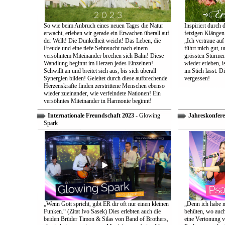
So wie beim Anbruch eines neuen Tages die Natur
Inspiriert durch 
erwacht, erleben wir gerade ein Erwachen überall auf
fetzigen Klängen
der Wellt! Die Dunkelheit weicht! Das Leben, die
„Ich vertraue auf
Freude und eine tiefe Sehnsucht nach einem
führt mich gut, 
versöhntem Miteinander brechen sich Bahn! Diese
grössten Stürmen
Wandlung beginnt im Herzen jedes Einzelnen!
wieder erleben, is
Schwillt an und breitet sich aus, bis sich überall
im Stich lässt. D
Synergien bilden! Geleitet durch diese aufbrechende
vergessen!
Herzenskräfte finden zerstrittene Menschen ebenso
wieder zueinander, wie verfeindete Nationen! Ein
versöhntes Miteinander in Harmonie beginnt!
Internationale Freundschaft 2023
- Glowing
Jahreskonfere
Spark
„Wenn Gott spricht, gibt ER dir oft nur einen kleinen
„Denn ich habe m
Funken.“ (Zitat Ivo Sasek) Dies erlebten auch die
behüten, wo auch
beiden Brüder Timon & Silas von Band of Brothers,
eine Vertonung v