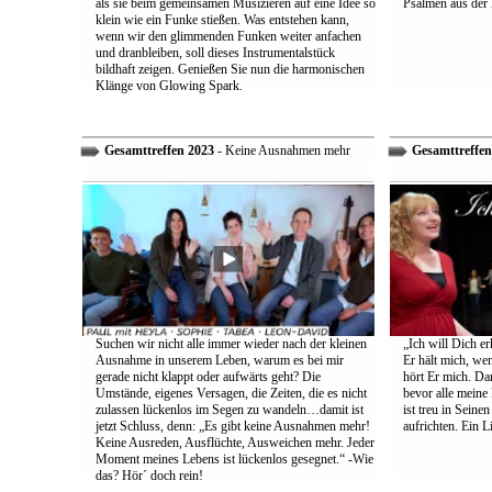
als sie beim gemeinsamen Musizieren auf eine Idee so
Psalmen aus der 
klein wie ein Funke stießen. Was entstehen kann,
wenn wir den glimmenden Funken weiter anfachen
und dranbleiben, soll dieses Instrumentalstück
bildhaft zeigen. Genießen Sie nun die harmonischen
Klänge von Glowing Spark.
Gesamttreffen 2023
- Keine Ausnahmen mehr
Gesamttreffen
Suchen wir nicht alle immer wieder nach der kleinen
„Ich will Dich e
Ausnahme in unserem Leben, warum es bei mir
Er hält mich, wen
gerade nicht klappt oder aufwärts geht? Die
hört Er mich. Dar
Umstände, eigenes Versagen, die Zeiten, die es nicht
bevor alle meine
zulassen lückenlos im Segen zu wandeln…damit ist
ist treu in Sein
jetzt Schluss, denn: „Es gibt keine Ausnahmen mehr!
aufrichten. Ein 
Keine Ausreden, Ausflüchte, Ausweichen mehr. Jeder
Moment meines Lebens ist lückenlos gesegnet.“ -Wie
das? Hör´ doch rein!