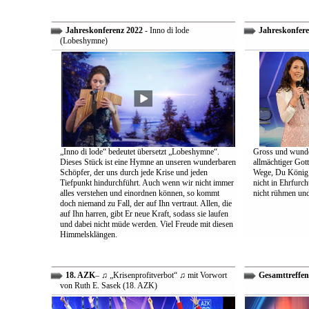
Jahreskonferenz 2022
- Inno di lode
Jahreskonfere
(Lobeshymne)
„Inno di lode“ bedeutet übersetzt „Lobeshymne“.
Gross und wunde
Dieses Stück ist eine Hymne an unseren wunderbaren
allmächtiger Got
Schöpfer, der uns durch jede Krise und jeden
Wege, Du König a
Tiefpunkt hindurchführt. Auch wenn wir nicht immer
nicht in Ehrfur
alles verstehen und einordnen können, so kommt
nicht rühmen und 
doch niemand zu Fall, der auf Ihn vertraut. Allen, die
auf Ihn harren, gibt Er neue Kraft, sodass sie laufen
und dabei nicht müde werden. Viel Freude mit diesen
Himmelsklängen.
18. AZK
– ♫ „Krisenprofitverbot“ ♫ mit Vorwort
Gesamttreffen
von Ruth E. Sasek (18. AZK)