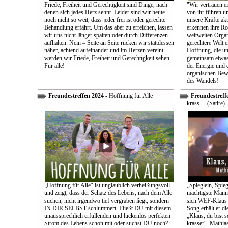
Friede, Freiheit und Gerechtigkeit sind Dinge, nach
"Wir vertrauen e
denen sich jedes Herz sehnt. Leider sind wir heute
von ihr führen un
noch nicht so weit, dass jeder frei ist oder gerechte
unsere Kräfte ak
Behandlung erfährt. Um das aber zu erreichen, lassen
erkennen ihre Rol
wir uns nicht länger spalten oder durch Differenzen
weltweiten Organ
aufhalten. Nein – Seite an Seite rücken wir stattdessen
gerechtere Welt e
näher, achtend aufeinander und im Herzen vereint
Hoffnung, die uns
werden wir Friede, Freiheit und Gerechtigkeit sehen.
gemeinsam etwas
Für alle!
der Energie und 
organischen Bewe
des Wandels!
Freundestreffen 2024
- Hoffnung für Alle
Freundestreff
krass… (Satire)
„Hoffnung für Alle“ ist unglaublich verheißungsvoll
„Spieglein, Spieg
und zeigt, dass der Schatz des Lebens, nach dem Alle
mächtigste Mann 
suchen, nicht irgendwo tief vergraben liegt, sondern
sich WEF-Klaus 
IN DIR SELBST schlummert. Fließt DU mit diesem
Song erhält er di
unaussprechlich erfüllenden und lückenlos perfekten
„Klaus, du bist 
Strom des Lebens schon mit oder suchst DU noch?
krasser“. Mathia