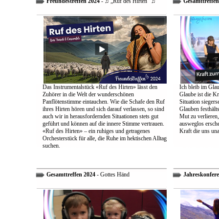
Freundestreffen 2024
- ♫ „Ruf des Hirten“ ♫
Gesamttreffen
Das Instrumentalstück «Ruf des Hirten» lässt den
Ich bleib im Glau
Zuhörer in die Welt der wunderschönen
Glaube ist die Kr
Panflötenstimme eintauchen. Wie die Schafe den Ruf
Situation sieger
ihres Hirten hören und sich darauf verlassen, so sind
Glauben festhält
auch wir in herausfordernden Situationen stets gut
Mut zu verlieren
geführt und können auf die innere Stimme vertrauen.
ausweglos ersche
«Ruf des Hirten» – ein ruhiges und getragenes
Kraft die uns un
Orchesterstück für alle, die Ruhe im hektischen Alltag
suchen.
Gesamttreffen 2024
- Gottes Händ
Jahreskonfere