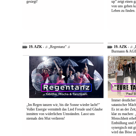
gesiegt!
up” zeigt einen 
von uns gehen ka
Leben zu finden.
19. AZK
- ♫ „Regentanz“ ♫
19. AZK
- ♫ „E
Burmann & AG
Immer deutlicher
„Im Regen tanzen wir, bis die Sonne wieder lacht!“
satanischer Mäch
Voller Energie vermittelt das Lied Freude und Glaube
Es ist an der Ze
inmitten von widerlichen Umständen. Lasst uns
klar zu machen: „
niemals den Mut verlieren!
Menschheit erheb
Enthüllung und A
synergisch mit g
wird das Böse zu