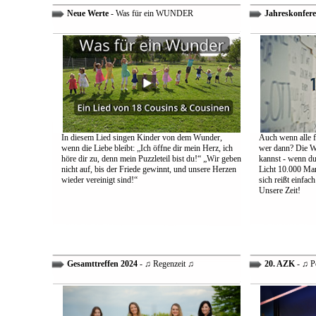
Neue Werte
- Was für ein WUNDER
Jahreskonfere
In diesem Lied singen Kinder von dem Wunder,
Auch wenn alle fa
wenn die Liebe bleibt: „Ich öffne dir mein Herz, ich
wer dann? Die We
höre dir zu, denn mein Puzzleteil bist du!“ „Wir geben
kannst - wenn du 
nicht auf, bis der Friede gewinnt, und unsere Herzen
Licht 10.000 Mann
wieder vereinigt sind!“
sich reißt einfac
Unsere Zeit!
Gesamttreffen 2024
- ♫ Regenzeit ♫
20. AZK
- ♫ P