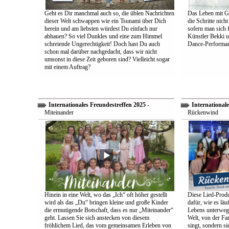
Geht es Dir manchmal auch so, die üblen Nachrichten
Das Leben mit Go
dieser Welt schwappen wie ein Tsunami über Dich
die Schritte nich
herein und am liebsten würdest Du einfach nur
sofern man sich 
abhauen? So viel Dunkles und eine zum Himmel
Künstler Bekki u
schreiende Ungerechtigkeit! Doch hast Du auch
Dance-Performan
schon mal darüber nachgedacht, dass wir nicht
umsonst in diese Zeit geboren sind? Vielleicht sogar
mit einem Auftrag?
Internationales Freundestreffen 2025
-
Internationale
Miteinander
Rückenwind
Hinein in eine Welt, wo das „Ich“ oft höher gestellt
Diese Lied-Produ
wird als das „Du“ bringen kleine und große Kinder
dafür, wie es lä
die ermutigende Botschaft, dass es nur „Miteinander“
Lebens unterwegs 
geht. Lassen Sie sich anstecken von diesem
Welt, von der Fam
fröhlichem Lied, das vom gemeinsamen Erleben von
singt, sondern sie