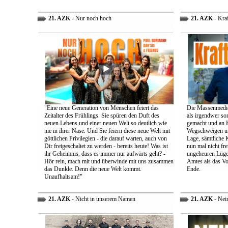
21. AZK
- Nur noch hoch
21. AZK
- Kra
"Eine neue Generation von Menschen feiert das
Die Massenmedie
Zeitalter des Frühlings. Sie spüren den Duft des
als irgendwer son
neuen Lebens und einer neuen Welt so deutlich wie
gemacht und an K
nie in ihrer Nase. Und Sie feiern diese neue Welt mit
Wegschweigen un
göttlichen Privilegien - die darauf warten, auch von
Lage, sämtliche 
Dir freigeschaltet zu werden - bereits heute! Was ist
nun mal nicht fre
ihr Geheimnis, dass es immer nur aufwärts geht? -
ungeheuren Lügen 
Hör rein, mach mit und überwinde mit uns zusammen
Amtes als das Vo
das Dunkle. Denn die neue Welt kommt.
Ende.
Unaufhaltsam!"
21. AZK
- Nicht in unserem Namen
21. AZK
- Nei