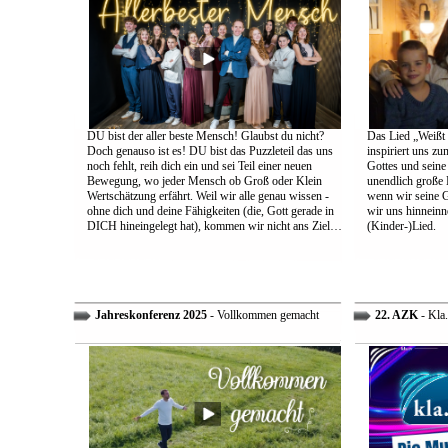
DU bist der aller beste Mensch! Glaubst du nicht?
Das Lied „Weißt d
Doch genauso ist es! DU bist das Puzzleteil das uns
inspiriert uns z
noch fehlt, reih dich ein und sei Teil einer neuen
Gottes und sein
Bewegung, wo jeder Mensch ob Groß oder Klein
unendlich große L
Wertschätzung erfährt. Weil wir alle genau wissen -
wenn wir seine 
ohne dich und deine Fähigkeiten (die, Gott gerade in
wir uns hinneinn
DICH hineingelegt hat), kommen wir nicht ans Ziel…
(Kinder-)Lied.
Jahreskonferenz 2025
- Vollkommen gemacht
22. AZK
- Kla.