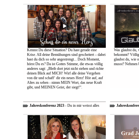
Kennst Du diese Situation? Du hast gerade eine
Was glaubst du, 
Krise. All deine Bemühungen sind gescheitert – dabei
bekommt? Völlig 
hast du dich so sehr angestrengt... Doch Moment,
glaubst du, wie 
hörst Du es? Da ist Gottes Stimme, die etwas völlig
musst? Nehmen bi
anderes sagt: „Bleib dort jetzt nicht stehen und richte
deinen Blick auf MICH! Wirf alle deine Vergehen
von dir und schaff‘ dir ein neues Herz! Hör auf, auf
Altes zu sehen - nimm MEIN Wort, das neue Kraft
gibt, und MEINEN Geist, der siegt!“.
Jahreskonferenz 2023
- Du in mir weisst alles
Jahreskonfere