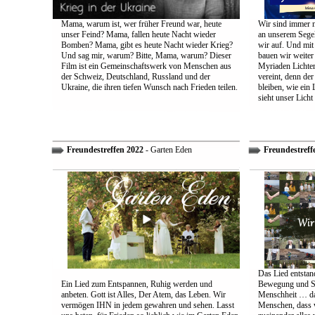
Mama, warum ist, wer früher Freund war, heute
Wir sind immer n
unser Feind? Mama, fallen heute Nacht wieder
an unserem Segel
Bomben? Mama, gibt es heute Nacht wieder Krieg?
wir auf. Und mit
Und sag mir, warum? Bitte, Mama, warum? Dieser
bauen wir weiter
Film ist ein Gemeinschaftswerk von Menschen aus
Myriaden Lichter
der Schweiz, Deutschland, Russland und der
vereint, denn de
Ukraine, die ihren tiefen Wunsch nach Frieden teilen.
bleiben, wie ein 
sieht unser Licht
Freundestreffen 2022
- Garten Eden
Freundestreff
Das Lied entstand
Ein Lied zum Entspannen, Ruhig werden und
Bewegung und So
anbeten. Gott ist Alles, Der Atem, das Leben. Wir
Menschheit … das
vermögen IHN in jedem gewahren und sehen. Lasst
Menschen, dass w