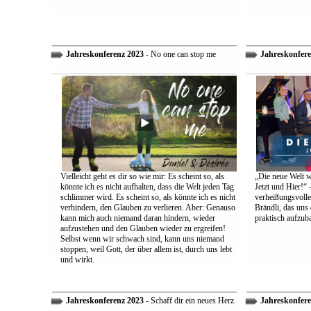
Jahreskonferenz 2023
- No one can stop me
Jahreskonfere
Vielleicht geht es dir so wie mir: Es scheint so, als
„Die neue Welt w
könnte ich es nicht aufhalten, dass die Welt jeden Tag
Jetzt und Hier!“ 
schlimmer wird. Es scheint so, als könnte ich es nicht
verheißungsvolle
verhindern, den Glauben zu verlieren. Aber: Genauso
Brändli, das uns 
kann mich auch niemand daran hindern, wieder
praktisch aufzub
aufzustehen und den Glauben wieder zu ergreifen!
Selbst wenn wir schwach sind, kann uns niemand
stoppen, weil Gott, der über allem ist, durch uns lebt
und wirkt.
Jahreskonferenz 2023
- Schaff dir ein neues Herz
Jahreskonfere