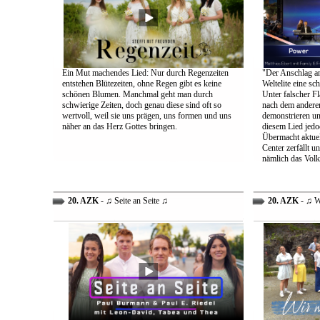
Ein Mut machendes Lied: Nur durch Regenzeiten
"Der Anschlag am
entstehen Blütezeiten, ohne Regen gibt es keine
Weltelite eine sc
schönen Blumen. Manchmal geht man durch
Unter falscher Fl
schwierige Zeiten, doch genau diese sind oft so
nach dem anderen
wertvoll, weil sie uns prägen, uns formen und uns
demonstrieren un
näher an das Herz Gottes bringen.
diesem Lied jedo
Übermacht aktuel
Center zerfällt u
nämlich das Volk
20. AZK
- ♫ Seite an Seite ♫
20. AZK
- ♫ W