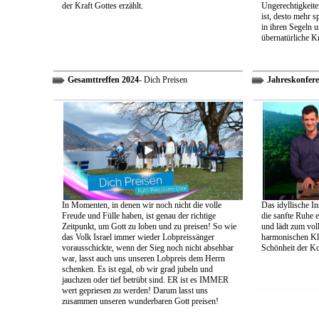
der Kraft Gottes erzählt.
Ungerechtigkeiten
ist, desto mehr 
in ihren Segeln 
übernatürliche Kr
Gesamttreffen 2024
- Dich Preisen
Jahreskonfere
In Momenten, in denen wir noch nicht die volle
Das idyllische In
Freude und Fülle haben, ist genau der richtige
die sanfte Ruhe 
Zeitpunkt, um Gott zu loben und zu preisen! So wie
und lädt zum vol
das Volk Israel immer wieder Lobpreissänger
harmonischen Klä
vorausschickte, wenn der Sieg noch nicht absehbar
Schönheit der K
war, lasst auch uns unseren Lobpreis dem Herrn
schenken. Es ist egal, ob wir grad jubeln und
jauchzen oder tief betrübt sind. ER ist es IMMER
wert gepriesen zu werden! Darum lasst uns
zusammen unseren wunderbaren Gott preisen!