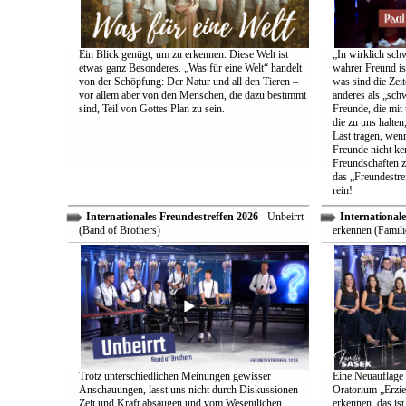
Ein Blick genügt, um zu erkennen: Diese Welt ist
„In wirklich sch
etwas ganz Besonderes. „Was für eine Welt“ handelt
wahrer Freund is
von der Schöpfung: Der Natur und all den Tieren –
was sind die Zeit
vor allem aber von den Menschen, die dazu bestimmt
anderes als „sch
sind, Teil von Gottes Plan zu sein.
Freunde, die mit 
die zu uns halten
Last tragen, wen
Freunde nicht ken
Freundschaften z
das „Freundestre
rein!
Internationales Freundestreffen 2026
- Unbeirrt
Internationale
(Band of Brothers)
erkennen (Famili
Trotz unterschiedlichen Meinungen gewisser
Eine Neuauflage 
Anschauungen, lasst uns nicht durch Diskussionen
Oratorium „Erzie
Zeit und Kraft absaugen und vom Wesentlichen
erkennen, das ist