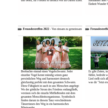
uns beten, für Frieden so lieblich wie im Garten Eden.
zueinander alles
Einheit Wunder 
Freundestreffen 2022
- Von einsam zu gemeinsam
Freundestreff
Beobachte einmal einen Vogelschwarm: Jeder
Es gibt Zeiten, i
einzelne Vogel kennt mündig seinen ganz
fühlst, bedroht w
persönlichen Weg und harmoniert dennoch
Lied stellt sich 
gleichzeitig perfekt mit dem gesamten Schwarm.
was dir "Jetzt ers
Diese Fähigkeit ist auch in uns Menschen angelegt:
Wo der göttliche Strom des Friedens entlangfließt,
vereinen sich die einzeln Mitfließenden mit dem
gesamten Menschheitsorganismus. Symbolisch
finden darum in diesem Tanz verschiedenste
Tänzerinnen den Weg in ein harmonisches
Miteinander.