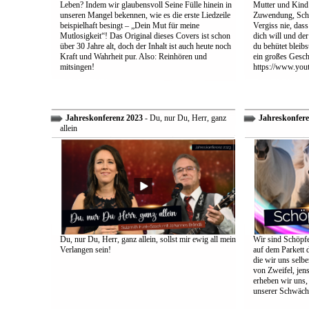
Leben? Indem wir glaubensvoll Seine Fülle hinein in
Mutter und Kind:
unseren Mangel bekennen, wie es die erste Liedzeile
Zuwendung, Schu
beispielhaft besingt – „Dein Mut für meine
Vergiss nie, dass
Mutlosigkeit“! Das Original dieses Covers ist schon
dich will und der
über 30 Jahre alt, doch der Inhalt ist auch heute noch
du behütet bleib
Kraft und Wahrheit pur. Also: Reinhören und
ein großes Gesch
mitsingen!
https://www.yo
Jahreskonferenz 2023
- Du, nur Du, Herr, ganz
Jahreskonfere
allein
Du, nur Du, Herr, ganz allein, sollst mir ewig all mein
Wir sind Schöpfe
Verlangen sein!
auf dem Parkett 
die wir uns selbe
von Zweifel, jens
erheben wir uns
unserer Schwäch