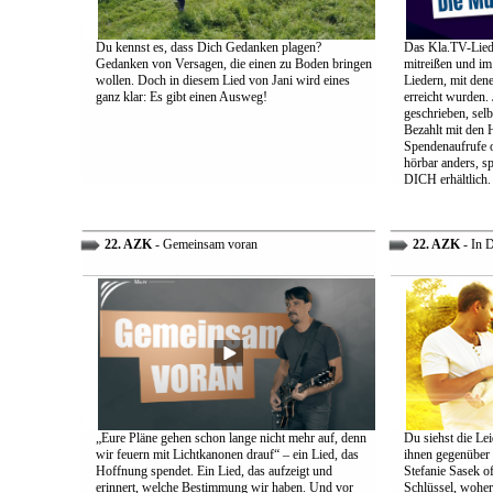
Du kennst es, dass Dich Gedanken plagen?
Das Kla.TV-Liede
Gedanken von Versagen, die einen zu Boden bringen
mitreißen und im
wollen. Doch in diesem Lied von Jani wird eines
Liedern, mit den
ganz klar: Es gibt einen Ausweg!
erreicht wurden.
geschrieben, selb
Bezahlt mit den 
Spendenaufrufe o
hörbar anders, sp
DICH erhältlich.
22. AZK
- Gemeinsam voran
22. AZK
- In 
„Eure Pläne gehen schon lange nicht mehr auf, denn
Du siehst die Lei
wir feuern mit Lichtkanonen drauf“ – ein Lied, das
ihnen gegenüber
Hoffnung spendet. Ein Lied, das aufzeigt und
Stefanie Sasek o
erinnert, welche Bestimmung wir haben. Und vor
Schlüssel, woher