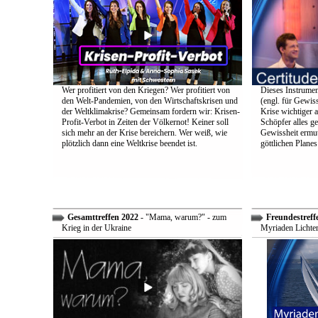
Wer profitiert von den Kriegen? Wer profitiert von
Dieses Instrumen
den Welt-Pandemien, von den Wirtschaftskrisen und
(engl. für Gewiss
der Weltklimakrise? Gemeinsam fordern wir: Krisen-
Krise wichtiger a
Profit-Verbot in Zeiten der Völkernot! Keiner soll
Schöpfer alles g
sich mehr an der Krise bereichern. Wer weiß, wie
Gewissheit ermuti
plötzlich dann eine Weltkrise beendet ist.
göttlichen Plane
Gesamttreffen 2022
- "Mama, warum?" - zum
Freundestreff
Krieg in der Ukraine
Myriaden Lichter