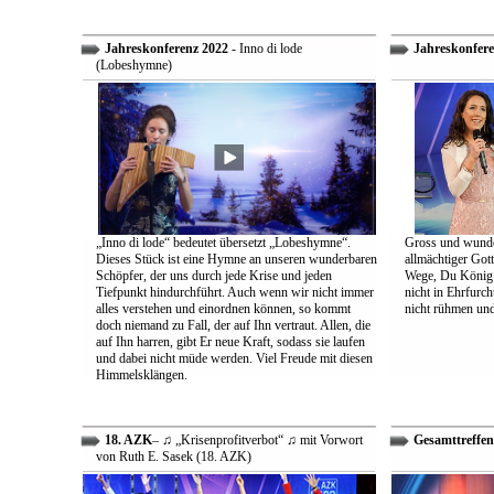
Jahreskonferenz 2022
- Inno di lode
Jahreskonfere
(Lobeshymne)
„Inno di lode“ bedeutet übersetzt „Lobeshymne“.
Gross und wunde
Dieses Stück ist eine Hymne an unseren wunderbaren
allmächtiger Got
Schöpfer, der uns durch jede Krise und jeden
Wege, Du König a
Tiefpunkt hindurchführt. Auch wenn wir nicht immer
nicht in Ehrfur
alles verstehen und einordnen können, so kommt
nicht rühmen und 
doch niemand zu Fall, der auf Ihn vertraut. Allen, die
auf Ihn harren, gibt Er neue Kraft, sodass sie laufen
und dabei nicht müde werden. Viel Freude mit diesen
Himmelsklängen.
18. AZK
– ♫ „Krisenprofitverbot“ ♫ mit Vorwort
Gesamttreffen
von Ruth E. Sasek (18. AZK)