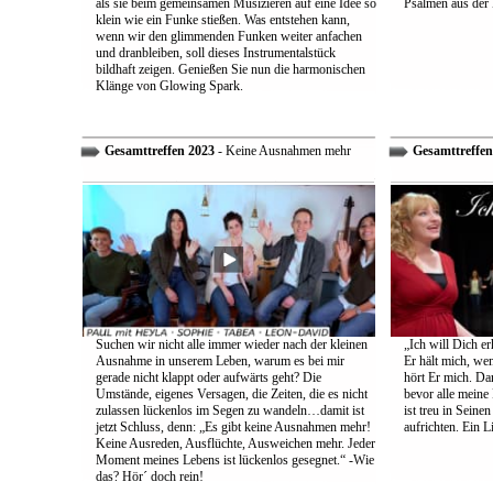
als sie beim gemeinsamen Musizieren auf eine Idee so
Psalmen aus der 
klein wie ein Funke stießen. Was entstehen kann,
wenn wir den glimmenden Funken weiter anfachen
und dranbleiben, soll dieses Instrumentalstück
bildhaft zeigen. Genießen Sie nun die harmonischen
Klänge von Glowing Spark.
Gesamttreffen 2023
- Keine Ausnahmen mehr
Gesamttreffen
Suchen wir nicht alle immer wieder nach der kleinen
„Ich will Dich e
Ausnahme in unserem Leben, warum es bei mir
Er hält mich, wen
gerade nicht klappt oder aufwärts geht? Die
hört Er mich. Dar
Umstände, eigenes Versagen, die Zeiten, die es nicht
bevor alle meine
zulassen lückenlos im Segen zu wandeln…damit ist
ist treu in Sein
jetzt Schluss, denn: „Es gibt keine Ausnahmen mehr!
aufrichten. Ein 
Keine Ausreden, Ausflüchte, Ausweichen mehr. Jeder
Moment meines Lebens ist lückenlos gesegnet.“ -Wie
das? Hör´ doch rein!