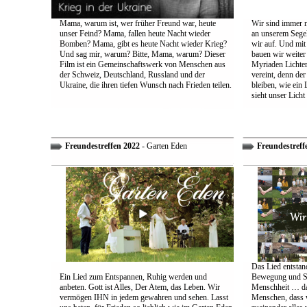
Mama, warum ist, wer früher Freund war, heute
Wir sind immer n
unser Feind? Mama, fallen heute Nacht wieder
an unserem Segel
Bomben? Mama, gibt es heute Nacht wieder Krieg?
wir auf. Und mit
Und sag mir, warum? Bitte, Mama, warum? Dieser
bauen wir weiter
Film ist ein Gemeinschaftswerk von Menschen aus
Myriaden Lichter
der Schweiz, Deutschland, Russland und der
vereint, denn de
Ukraine, die ihren tiefen Wunsch nach Frieden teilen.
bleiben, wie ein 
sieht unser Licht
Freundestreffen 2022
- Garten Eden
Freundestreff
Das Lied entstand
Ein Lied zum Entspannen, Ruhig werden und
Bewegung und So
anbeten. Gott ist Alles, Der Atem, das Leben. Wir
Menschheit … das
vermögen IHN in jedem gewahren und sehen. Lasst
Menschen, dass w