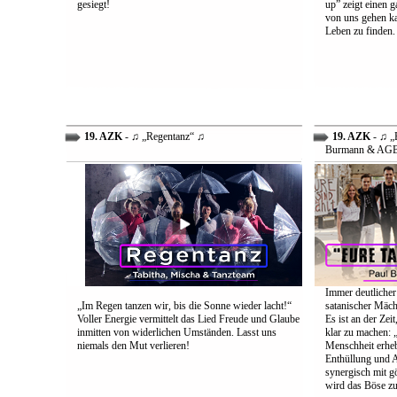
gesiegt!
up” zeigt einen 
von uns gehen ka
Leben zu finden.
19. AZK
- ♫ „Regentanz“ ♫
19. AZK
- ♫ „E
Burmann & AG
Immer deutlicher
„Im Regen tanzen wir, bis die Sonne wieder lacht!“
satanischer Mäch
Voller Energie vermittelt das Lied Freude und Glaube
Es ist an der Ze
inmitten von widerlichen Umständen. Lasst uns
klar zu machen: „
niemals den Mut verlieren!
Menschheit erheb
Enthüllung und A
synergisch mit g
wird das Böse zu