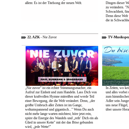
allem: Es ist der Titelsong der neuen Welt.
Dingen dieser We
zu verändern. "Ni
Schwachheit, find
Denn diese Welt 
die in Schwachhe
22. AZK
- Nie Zuvor
TV-Musikspez
„Nie zuvor“ ist ein echter Stimmungsmacher, ein
In Zeiten, wo kei
Aufruf zur Einheit und zum Handeln. Lass Dich von
und alles vorbei s
dieser kraftvollen Hymne mitreißen und werde Teil
zum himmlischen 
einer Bewegung, die die Welt verändert. Denn, „der
Adler sein Junges
größte Umbruch aller Zeiten ist im Gange,
uns neue Flügel,
weltumspannend und gigantisch..." Wenn Du auch
über unsere Her
nicht mehr lange warten möchtest, höre jetzt rein,
spüre die Energie des Wandels und „reih‘ Dich ein als
Glied in unsere Kette" mit der das Böse gebunden
wird, „jede Wette!"