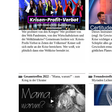
Wer profitiert von den Kriegen? Wer profitiert von
Dieses Instrumen
den Welt-Pandemien, von den Wirtschaftskrisen und
(engl. für Gewiss
der Weltklimakrise? Gemeinsam fordern wir: Krisen-
Krise wichtiger a
Profit-Verbot in Zeiten der Völkernot! Keiner soll
Schöpfer alles g
sich mehr an der Krise bereichern. Wer weiß, wie
Gewissheit ermuti
plötzlich dann eine Weltkrise beendet ist.
göttlichen Plane
Gesamttreffen 2022
- "Mama, warum?" - zum
Freundestreff
Krieg in der Ukraine
Myriaden Lichter