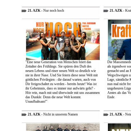
21. AZK
- Nur noch hoch
21. AZK
- Kra
"Eine neue Generation von Menschen feiert das
Die Massenmedie
Zeitalter des Frühlings. Sie spüren den Duft des
als irgendwer son
neuen Lebens und einer neuen Welt so deutlich wie
gemacht und an K
nie in ihrer Nase. Und Sie feiern diese neue Welt mit
Wegschweigen un
göttlichen Privilegien - die darauf warten, auch von
Lage, sämtliche 
Dir freigeschaltet zu werden - bereits heute! Was ist
nun mal nicht fre
ihr Geheimnis, dass es immer nur aufwärts geht? -
ungeheuren Lügen 
Hör rein, mach mit und überwinde mit uns zusammen
Amtes als das Vo
das Dunkle. Denn die neue Welt kommt.
Ende.
Unaufhaltsam!"
21. AZK
- Nicht in unserem Namen
21. AZK
- Nei