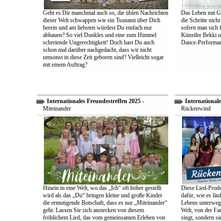
Geht es Dir manchmal auch so, die üblen Nachrichten
Das Leben mit Go
dieser Welt schwappen wie ein Tsunami über Dich
die Schritte nich
herein und am liebsten würdest Du einfach nur
sofern man sich 
abhauen? So viel Dunkles und eine zum Himmel
Künstler Bekki u
schreiende Ungerechtigkeit! Doch hast Du auch
Dance-Performan
schon mal darüber nachgedacht, dass wir nicht
umsonst in diese Zeit geboren sind? Vielleicht sogar
mit einem Auftrag?
Internationales Freundestreffen 2025
-
Internationale
Miteinander
Rückenwind
Hinein in eine Welt, wo das „Ich“ oft höher gestellt
Diese Lied-Produ
wird als das „Du“ bringen kleine und große Kinder
dafür, wie es lä
die ermutigende Botschaft, dass es nur „Miteinander“
Lebens unterwegs 
geht. Lassen Sie sich anstecken von diesem
Welt, von der Fam
fröhlichem Lied, das vom gemeinsamen Erleben von
singt, sondern sie