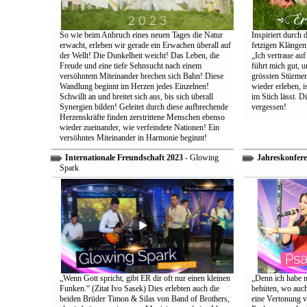
So wie beim Anbruch eines neuen Tages die Natur
Inspiriert durch 
erwacht, erleben wir gerade ein Erwachen überall auf
fetzigen Klängen
der Wellt! Die Dunkelheit weicht! Das Leben, die
„Ich vertraue auf
Freude und eine tiefe Sehnsucht nach einem
führt mich gut, 
versöhntem Miteinander brechen sich Bahn! Diese
grössten Stürmen
Wandlung beginnt im Herzen jedes Einzelnen!
wieder erleben, is
Schwillt an und breitet sich aus, bis sich überall
im Stich lässt. D
Synergien bilden! Geleitet durch diese aufbrechende
vergessen!
Herzenskräfte finden zerstrittene Menschen ebenso
wieder zueinander, wie verfeindete Nationen! Ein
versöhntes Miteinander in Harmonie beginnt!
Internationale Freundschaft 2023
- Glowing
Jahreskonfere
Spark
„Wenn Gott spricht, gibt ER dir oft nur einen kleinen
„Denn ich habe m
Funken.“ (Zitat Ivo Sasek) Dies erlebten auch die
behüten, wo auch
beiden Brüder Timon & Silas von Band of Brothers,
eine Vertonung v