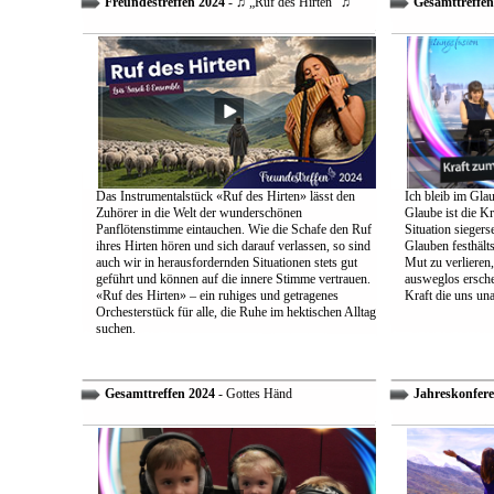
Freundestreffen 2024
- ♫ „Ruf des Hirten“ ♫
Gesamttreffen
Das Instrumentalstück «Ruf des Hirten» lässt den
Ich bleib im Glau
Zuhörer in die Welt der wunderschönen
Glaube ist die Kr
Panflötenstimme eintauchen. Wie die Schafe den Ruf
Situation sieger
ihres Hirten hören und sich darauf verlassen, so sind
Glauben festhält
auch wir in herausfordernden Situationen stets gut
Mut zu verlieren
geführt und können auf die innere Stimme vertrauen.
ausweglos ersche
«Ruf des Hirten» – ein ruhiges und getragenes
Kraft die uns un
Orchesterstück für alle, die Ruhe im hektischen Alltag
suchen.
Gesamttreffen 2024
- Gottes Händ
Jahreskonfere