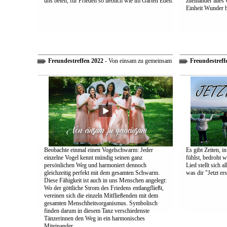
uns beten, für Frieden so lieblich wie im Garten Eden.
zueinander alles
Einheit Wunder 
Freundestreffen 2022
- Von einsam zu gemeinsam
Freundestreff
Beobachte einmal einen Vogelschwarm: Jeder
Es gibt Zeiten, i
einzelne Vogel kennt mündig seinen ganz
fühlst, bedroht w
persönlichen Weg und harmoniert dennoch
Lied stellt sich 
gleichzeitig perfekt mit dem gesamten Schwarm.
was dir "Jetzt ers
Diese Fähigkeit ist auch in uns Menschen angelegt:
Wo der göttliche Strom des Friedens entlangfließt,
vereinen sich die einzeln Mitfließenden mit dem
gesamten Menschheitsorganismus. Symbolisch
finden darum in diesem Tanz verschiedenste
Tänzerinnen den Weg in ein harmonisches
Miteinander.