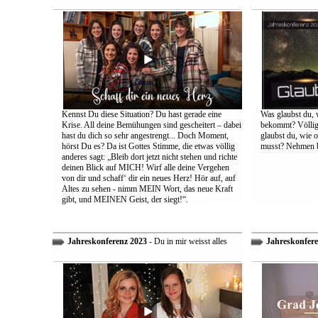
Kennst Du diese Situation? Du hast gerade eine
Was glaubst du, 
Krise. All deine Bemühungen sind gescheitert – dabei
bekommt? Völlig 
hast du dich so sehr angestrengt... Doch Moment,
glaubst du, wie 
hörst Du es? Da ist Gottes Stimme, die etwas völlig
musst? Nehmen bi
anderes sagt: „Bleib dort jetzt nicht stehen und richte
deinen Blick auf MICH! Wirf alle deine Vergehen
von dir und schaff‘ dir ein neues Herz! Hör auf, auf
Altes zu sehen - nimm MEIN Wort, das neue Kraft
gibt, und MEINEN Geist, der siegt!“.
Jahreskonferenz 2023
- Du in mir weisst alles
Jahreskonfere