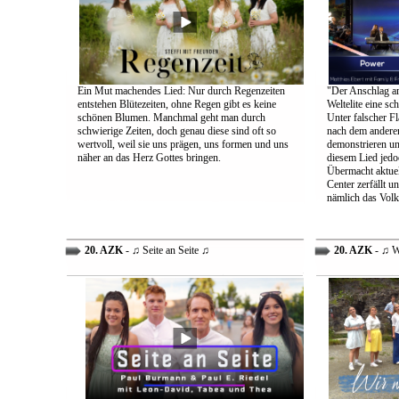
Ein Mut machendes Lied: Nur durch Regenzeiten
"Der Anschlag am
entstehen Blütezeiten, ohne Regen gibt es keine
Weltelite eine sc
schönen Blumen. Manchmal geht man durch
Unter falscher Fl
schwierige Zeiten, doch genau diese sind oft so
nach dem anderen
wertvoll, weil sie uns prägen, uns formen und uns
demonstrieren un
näher an das Herz Gottes bringen.
diesem Lied jedo
Übermacht aktuel
Center zerfällt u
nämlich das Volk
20. AZK
- ♫ Seite an Seite ♫
20. AZK
- ♫ W