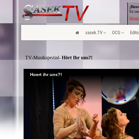
¡Bien
En sas
Mostra
sasek.TV
OCG
Edito
TV-Musikspezial
- Hört Ihr uns?!
Hoert ihr uns?!