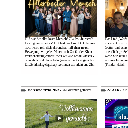
DU bist der aller beste Mensch! Glaubst du nicht?
Das Lied „Weißt d
Doch genauso ist es! DU bist das Puzzleteil das uns
inspiriert uns z
noch fehlt, reih dich ein und sei Teil einer neuen
Gottes und sein
Bewegung, wo jeder Mensch ob Groß oder Klein
unendlich große L
Wertschätzung erfährt. Weil wir alle genau wissen -
wenn wir seine 
ohne dich und deine Fähigkeiten (die, Gott gerade in
wir uns hinneinn
DICH hineingelegt hat), kommen wir nicht ans Ziel…
(Kinder-)Lied.
Jahreskonferenz 2025
- Vollkommen gemacht
22. AZK
- Kla.