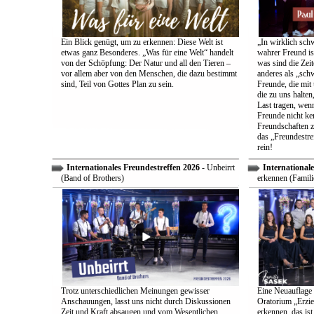
Ein Blick genügt, um zu erkennen: Diese Welt ist
„In wirklich sch
etwas ganz Besonderes. „Was für eine Welt“ handelt
wahrer Freund is
von der Schöpfung: Der Natur und all den Tieren –
was sind die Zeit
vor allem aber von den Menschen, die dazu bestimmt
anderes als „sch
sind, Teil von Gottes Plan zu sein.
Freunde, die mit 
die zu uns halten
Last tragen, wen
Freunde nicht ken
Freundschaften z
das „Freundestre
rein!
Internationales Freundestreffen 2026
- Unbeirrt
Internationale
(Band of Brothers)
erkennen (Famili
Trotz unterschiedlichen Meinungen gewisser
Eine Neuauflage 
Anschauungen, lasst uns nicht durch Diskussionen
Oratorium „Erzie
Zeit und Kraft absaugen und vom Wesentlichen
erkennen, das ist