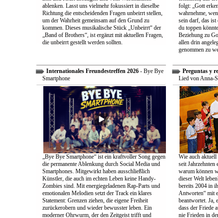
ablenken. Lasst uns vielmehr fokussiert in dieselbe
folgt: „Gott erk
Richtung die entscheidenden Fragen unbeirrt stellen,
wahrnehme, wenn
um der Wahrheit gemeinsam auf den Grund zu
sein darf, das is
kommen. Dieses musikalische Stück „Unbeirrt“ der
du toppen könnte
„Band of Brothers“, ist ergänzt mit aktuellen Fragen,
Beziehung zu Gott
die unbeirrt gestellt werden sollten.
allen drin angele
genommen zu we
Internationales Freundestreffen 2026
- Bye Bye
Preguntas y r
Smartphone
Lied von Anna-S
„Bye Bye Smartphone“ ist ein kraftvoller Song gegen
Wie auch aktuell 
die permanente Ablenkung durch Social Media und
seit Jahrzehnten
Smartphones. Mitgewirkt haben ausschließlich
warum können wir
Künstler, die auch im echten Leben keine Handy-
dieser Welt leben
Zombies sind. Mit energiegeladenen Rap-Parts und
bereits 2004 in 
emotionalen Melodien setzt der Track ein klares
Antworten“ mit e
Statement: Grenzen ziehen, die eigene Freiheit
beantwortet. Ja, 
zurückerobern und wieder bewusster leben. Ein
dass der Friede a
moderner Ohrwurm, der den Zeitgeist trifft und
nie Frieden in de