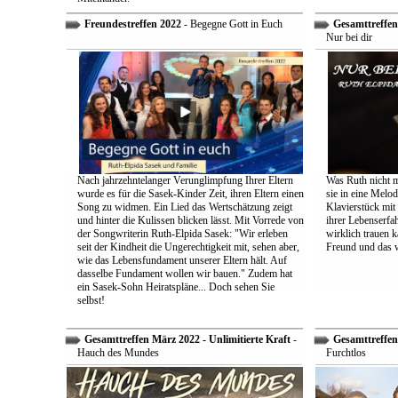
Freundestreffen 2022
- Begegne Gott in Euch
Gesamttreffen 
Nur bei dir
Nach jahrzehntelanger Verunglimpfung Ihrer Eltern
Was Ruth nicht m
wurde es für die Sasek-Kinder Zeit, ihren Eltern einen
sie in eine Melo
Song zu widmen. Ein Lied das Wertschätzung zeigt
Klavierstück mit
und hinter die Kulissen blicken lässt. Mit Vorrede von
ihrer Lebenserf
der Songwriterin Ruth-Elpida Sasek: "Wir erleben
wirklich trauen ka
seit der Kindheit die Ungerechtigkeit mit, sehen aber,
Freund und das 
wie das Lebensfundament unserer Eltern hält. Auf
dasselbe Fundament wollen wir bauen." Zudem hat
ein Sasek-Sohn Heiratspläne... Doch sehen Sie
selbst!
Gesamttreffen März 2022 - Unlimitierte Kraft
-
Gesamttreffen 
Hauch des Mundes
Furchtlos