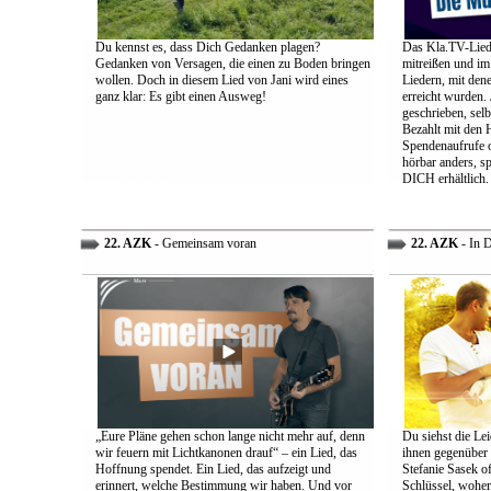
Du kennst es, dass Dich Gedanken plagen?
Das Kla.TV-Liede
Gedanken von Versagen, die einen zu Boden bringen
mitreißen und im
wollen. Doch in diesem Lied von Jani wird eines
Liedern, mit den
ganz klar: Es gibt einen Ausweg!
erreicht wurden.
geschrieben, selb
Bezahlt mit den 
Spendenaufrufe o
hörbar anders, sp
DICH erhältlich.
22. AZK
- Gemeinsam voran
22. AZK
- In 
„Eure Pläne gehen schon lange nicht mehr auf, denn
Du siehst die Lei
wir feuern mit Lichtkanonen drauf“ – ein Lied, das
ihnen gegenüber
Hoffnung spendet. Ein Lied, das aufzeigt und
Stefanie Sasek o
erinnert, welche Bestimmung wir haben. Und vor
Schlüssel, woher