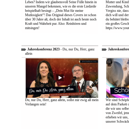
Leben? Indem wir glaubensvoll Seine Fülle hinein in
Mutter und Kind:
unseren Mangel bekennen, wie es die erste Liedzeile
Zuwendung, Schu
beispielhaft besingt – „Dein Mut für meine
Vergiss nie, dass
Mutlosigkeit“! Das Original dieses Covers ist schon
dich will und der
über 30 Jahre alt, doch der Inhalt ist auch heute noch
du behütet bleib
Kraft und Wahrheit pur. Also: Reinhören und
ein großes Gesch
mitsingen!
https://www.yo
Jahreskonferenz 2023
- Du, nur Du, Herr, ganz
Jahreskonfere
allein
Du, nur Du, Herr, ganz allein, sollst mir ewig all mein
Wir sind Schöpfe
Verlangen sein!
auf dem Parkett 
die wir uns selbe
von Zweifel, jens
erheben wir uns
unserer Schwäch