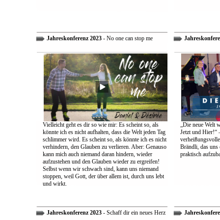
Jahreskonferenz 2023
- No one can stop me
Jahreskonfere
Vielleicht geht es dir so wie mir: Es scheint so, als
„Die neue Welt w
könnte ich es nicht aufhalten, dass die Welt jeden Tag
Jetzt und Hier!“ 
schlimmer wird. Es scheint so, als könnte ich es nicht
verheißungsvolle
verhindern, den Glauben zu verlieren. Aber: Genauso
Brändli, das uns 
kann mich auch niemand daran hindern, wieder
praktisch aufzub
aufzustehen und den Glauben wieder zu ergreifen!
Selbst wenn wir schwach sind, kann uns niemand
stoppen, weil Gott, der über allem ist, durch uns lebt
und wirkt.
Jahreskonferenz 2023
- Schaff dir ein neues Herz
Jahreskonfere