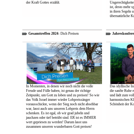
der Kraft Gottes erzählt.
Ungerechtigkeiten
ist, desto mehr 
in ihren Segeln 
übernatürliche Kr
Gesamttreffen 2024
- Dich Preisen
Jahreskonfere
In Momenten, in denen wir noch nicht die volle
Das idyllische In
Freude und Fülle haben, ist genau der richtige
die sanfte Ruhe 
Zeitpunkt, um Gott zu loben und zu preisen! So wie
und lädt zum vol
das Volk Israel immer wieder Lobpreissänger
harmonischen Klä
vorausschickte, wenn der Sieg noch nicht absehbar
Schönheit der K
war, lasst auch uns unseren Lobpreis dem Herrn
schenken. Es ist egal, ob wir grad jubeln und
jauchzen oder tief betrübt sind. ER ist es IMMER
wert gepriesen zu werden! Darum lasst uns
zusammen unseren wunderbaren Gott preisen!