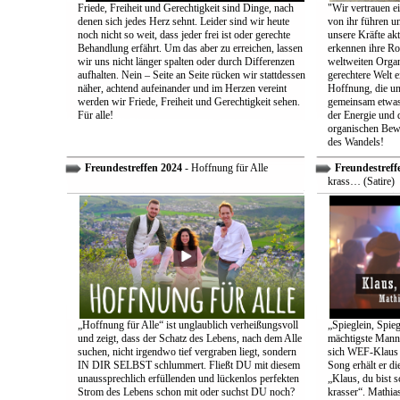
Friede, Freiheit und Gerechtigkeit sind Dinge, nach
"Wir vertrauen e
denen sich jedes Herz sehnt. Leider sind wir heute
von ihr führen un
noch nicht so weit, dass jeder frei ist oder gerechte
unsere Kräfte ak
Behandlung erfährt. Um das aber zu erreichen, lassen
erkennen ihre Rol
wir uns nicht länger spalten oder durch Differenzen
weltweiten Organ
aufhalten. Nein – Seite an Seite rücken wir stattdessen
gerechtere Welt e
näher, achtend aufeinander und im Herzen vereint
Hoffnung, die uns
werden wir Friede, Freiheit und Gerechtigkeit sehen.
gemeinsam etwas
Für alle!
der Energie und 
organischen Bewe
des Wandels!
Freundestreffen 2024
- Hoffnung für Alle
Freundestreff
krass… (Satire)
„Hoffnung für Alle“ ist unglaublich verheißungsvoll
„Spieglein, Spieg
und zeigt, dass der Schatz des Lebens, nach dem Alle
mächtigste Mann 
suchen, nicht irgendwo tief vergraben liegt, sondern
sich WEF-Klaus 
IN DIR SELBST schlummert. Fließt DU mit diesem
Song erhält er di
unaussprechlich erfüllenden und lückenlos perfekten
„Klaus, du bist 
Strom des Lebens schon mit oder suchst DU noch?
krasser“. Mathia