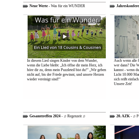
Neue Werte
- Was für ein WUNDER
Jahreskonfere
In diesem Lied singen Kinder von dem Wunder,
Auch wenn alle fa
wenn die Liebe bleibt: „Ich öffne dir mein Herz, ich
wer dann? Die We
höre dir zu, denn mein Puzzleteil bist du!“ „Wir geben
kannst - wenn du 
nicht auf, bis der Friede gewinnt, und unsere Herzen
Licht 10.000 Mann
wieder vereinigt sind!“
sich reißt einfac
Unsere Zeit!
Gesamttreffen 2024
- ♫ Regenzeit ♫
20. AZK
- ♫ P