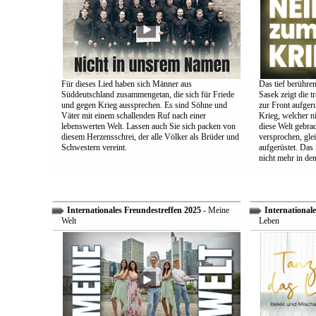
Für dieses Lied haben sich Männer aus
Das tief berühre
Süddeutschland zusammengetan, die sich für Friede
Sasek zeigt die t
und gegen Krieg aussprechen. Es sind Söhne und
zur Front aufger
Väter mit einem schallenden Ruf nach einer
Krieg, welcher n
lebenswerten Welt. Lassen auch Sie sich packen von
diese Welt gebra
diesem Herzensschrei, der alle Völker als Brüder und
versprochen, glei
Schwestern vereint.
aufgerüstet. Das
nicht mehr in den
Internationales Freundestreffen 2025
- Meine
Internationale
Welt
Leben