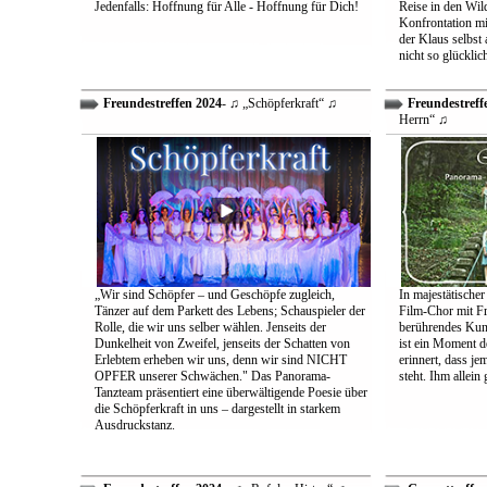
Jedenfalls: Hoffnung für Alle - Hoffnung für Dich!
Reise in den Wil
Konfrontation mit
der Klaus selbst 
nicht so glücklic
Freundestreffen 2024
- ♫ „Schöpferkraft“ ♫
Freundestreff
Herrn“ ♫
„Wir sind Schöpfer – und Geschöpfe zugleich,
In majestätischer
Tänzer auf dem Parkett des Lebens; Schauspieler der
Film-Chor mit Fr
Rolle, die wir uns selber wählen. Jenseits der
berührendes Kun
Dunkelheit von Zweifel, jenseits der Schatten von
ist ein Moment d
Erlebtem erheben wir uns, denn wir sind NICHT
erinnert, dass j
OPFER unserer Schwächen." Das Panorama-
steht. Ihm allein
Tanzteam präsentiert eine überwältigende Poesie über
die Schöpferkraft in uns – dargestellt in starkem
Ausdruckstanz.