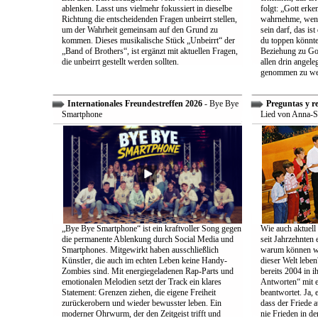
ablenken. Lasst uns vielmehr fokussiert in dieselbe
folgt: „Gott erk
Richtung die entscheidenden Fragen unbeirrt stellen,
wahrnehme, wenn
um der Wahrheit gemeinsam auf den Grund zu
sein darf, das is
kommen. Dieses musikalische Stück „Unbeirrt“ der
du toppen könnte
„Band of Brothers“, ist ergänzt mit aktuellen Fragen,
Beziehung zu Gott
die unbeirrt gestellt werden sollten.
allen drin angele
genommen zu we
Internationales Freundestreffen 2026
- Bye Bye
Preguntas y r
Smartphone
Lied von Anna-S
„Bye Bye Smartphone“ ist ein kraftvoller Song gegen
Wie auch aktuell 
die permanente Ablenkung durch Social Media und
seit Jahrzehnten
Smartphones. Mitgewirkt haben ausschließlich
warum können wir
Künstler, die auch im echten Leben keine Handy-
dieser Welt leben
Zombies sind. Mit energiegeladenen Rap-Parts und
bereits 2004 in 
emotionalen Melodien setzt der Track ein klares
Antworten“ mit e
Statement: Grenzen ziehen, die eigene Freiheit
beantwortet. Ja, 
zurückerobern und wieder bewusster leben. Ein
dass der Friede a
moderner Ohrwurm, der den Zeitgeist trifft und
nie Frieden in de