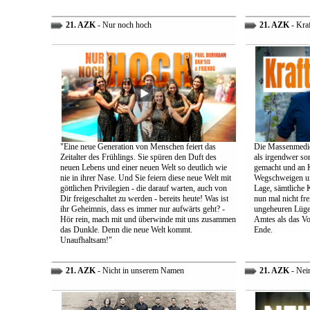
21. AZK
- Nur noch hoch
21. AZK
- Kra
"Eine neue Generation von Menschen feiert das
Die Massenmedie
Zeitalter des Frühlings. Sie spüren den Duft des
als irgendwer son
neuen Lebens und einer neuen Welt so deutlich wie
gemacht und an K
nie in ihrer Nase. Und Sie feiern diese neue Welt mit
Wegschweigen un
göttlichen Privilegien - die darauf warten, auch von
Lage, sämtliche 
Dir freigeschaltet zu werden - bereits heute! Was ist
nun mal nicht fre
ihr Geheimnis, dass es immer nur aufwärts geht? -
ungeheuren Lügen 
Hör rein, mach mit und überwinde mit uns zusammen
Amtes als das Vo
das Dunkle. Denn die neue Welt kommt.
Ende.
Unaufhaltsam!"
21. AZK
- Nicht in unserem Namen
21. AZK
- Nei