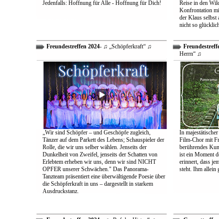
Jedenfalls: Hoffnung für Alle - Hoffnung für Dich!
Reise in den Wil
Konfrontation mit
der Klaus selbst 
nicht so glücklic
Freundestreffen 2024
- ♫ „Schöpferkraft“ ♫
Freundestreff
Herrn“ ♫
„Wir sind Schöpfer – und Geschöpfe zugleich,
In majestätischer
Tänzer auf dem Parkett des Lebens; Schauspieler der
Film-Chor mit Fr
Rolle, die wir uns selber wählen. Jenseits der
berührendes Kun
Dunkelheit von Zweifel, jenseits der Schatten von
ist ein Moment d
Erlebtem erheben wir uns, denn wir sind NICHT
erinnert, dass j
OPFER unserer Schwächen." Das Panorama-
steht. Ihm allein
Tanzteam präsentiert eine überwältigende Poesie über
die Schöpferkraft in uns – dargestellt in starkem
Ausdruckstanz.