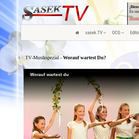
¡Bien
En sas
Mostra
sasek.TV
OCG
Edito
TV-Musikspezial
- Worauf wartest Du?
Worauf wartest du