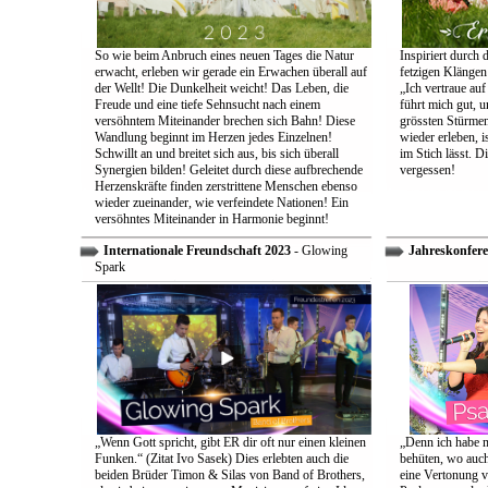
So wie beim Anbruch eines neuen Tages die Natur
Inspiriert durch 
erwacht, erleben wir gerade ein Erwachen überall auf
fetzigen Klängen
der Wellt! Die Dunkelheit weicht! Das Leben, die
„Ich vertraue auf
Freude und eine tiefe Sehnsucht nach einem
führt mich gut, 
versöhntem Miteinander brechen sich Bahn! Diese
grössten Stürmen
Wandlung beginnt im Herzen jedes Einzelnen!
wieder erleben, is
Schwillt an und breitet sich aus, bis sich überall
im Stich lässt. D
Synergien bilden! Geleitet durch diese aufbrechende
vergessen!
Herzenskräfte finden zerstrittene Menschen ebenso
wieder zueinander, wie verfeindete Nationen! Ein
versöhntes Miteinander in Harmonie beginnt!
Internationale Freundschaft 2023
- Glowing
Jahreskonfere
Spark
„Wenn Gott spricht, gibt ER dir oft nur einen kleinen
„Denn ich habe m
Funken.“ (Zitat Ivo Sasek) Dies erlebten auch die
behüten, wo auch
beiden Brüder Timon & Silas von Band of Brothers,
eine Vertonung v