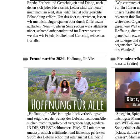
Friede, Freiheit und Gerechtigkeit sind Dinge, nach
"Wir vertrauen e
denen sich jedes Herz sehnt. Leider sind wir heute
von ihr führen un
noch nicht so weit, dass jeder frei ist oder gerechte
unsere Kräfte ak
Behandlung erfährt. Um das aber zu erreichen, lassen
erkennen ihre Rol
wir uns nicht länger spalten oder durch Differenzen
weltweiten Organ
aufhalten. Nein – Seite an Seite rücken wir stattdessen
gerechtere Welt e
näher, achtend aufeinander und im Herzen vereint
Hoffnung, die uns
werden wir Friede, Freiheit und Gerechtigkeit sehen.
gemeinsam etwas
Für alle!
der Energie und 
organischen Bewe
des Wandels!
Freundestreffen 2024
- Hoffnung für Alle
Freundestreff
krass… (Satire)
„Hoffnung für Alle“ ist unglaublich verheißungsvoll
„Spieglein, Spieg
und zeigt, dass der Schatz des Lebens, nach dem Alle
mächtigste Mann 
suchen, nicht irgendwo tief vergraben liegt, sondern
sich WEF-Klaus 
IN DIR SELBST schlummert. Fließt DU mit diesem
Song erhält er di
unaussprechlich erfüllenden und lückenlos perfekten
„Klaus, du bist 
Strom des Lebens schon mit oder suchst DU noch?
krasser“. Mathia