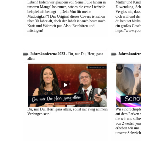
Leben? Indem wir glaubensvoll Seine Fülle hinein in
Mutter und Kind:
unseren Mangel bekennen, wie es die erste Liedzeile
Zuwendung, Schu
beispielhaft besingt – „Dein Mut für meine
Vergiss nie, dass
Mutlosigkeit“! Das Original dieses Covers ist schon
dich will und der
über 30 Jahre alt, doch der Inhalt ist auch heute noch
du behütet bleib
Kraft und Wahrheit pur. Also: Reinhören und
ein großes Gesch
mitsingen!
https://www.yo
Jahreskonferenz 2023
- Du, nur Du, Herr, ganz
Jahreskonfere
allein
Du, nur Du, Herr, ganz allein, sollst mir ewig all mein
Wir sind Schöpfe
Verlangen sein!
auf dem Parkett 
die wir uns selbe
von Zweifel, jens
erheben wir uns
unserer Schwäch