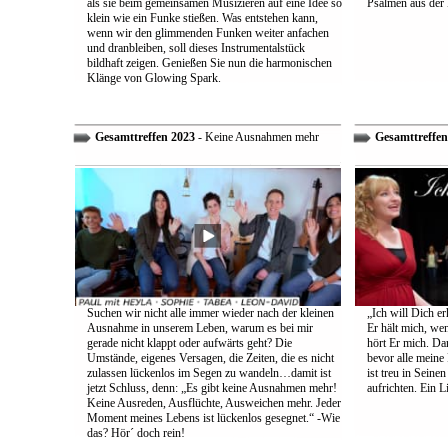
als sie beim gemeinsamen Musizieren auf eine Idee so
Psalmen aus der 
klein wie ein Funke stießen. Was entstehen kann,
wenn wir den glimmenden Funken weiter anfachen
und dranbleiben, soll dieses Instrumentalstück
bildhaft zeigen. Genießen Sie nun die harmonischen
Klänge von Glowing Spark.
Gesamttreffen 2023
- Keine Ausnahmen mehr
Gesamttreffen
Suchen wir nicht alle immer wieder nach der kleinen
„Ich will Dich e
Ausnahme in unserem Leben, warum es bei mir
Er hält mich, wen
gerade nicht klappt oder aufwärts geht? Die
hört Er mich. Dar
Umstände, eigenes Versagen, die Zeiten, die es nicht
bevor alle meine
zulassen lückenlos im Segen zu wandeln…damit ist
ist treu in Sein
jetzt Schluss, denn: „Es gibt keine Ausnahmen mehr!
aufrichten. Ein 
Keine Ausreden, Ausflüchte, Ausweichen mehr. Jeder
Moment meines Lebens ist lückenlos gesegnet.“ -Wie
das? Hör´ doch rein!