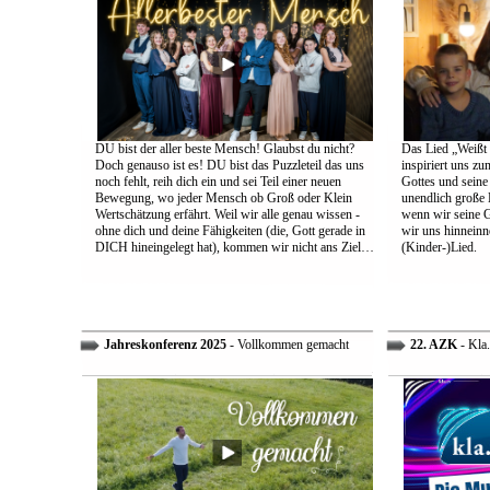
DU bist der aller beste Mensch! Glaubst du nicht?
Das Lied „Weißt d
Doch genauso ist es! DU bist das Puzzleteil das uns
inspiriert uns z
noch fehlt, reih dich ein und sei Teil einer neuen
Gottes und sein
Bewegung, wo jeder Mensch ob Groß oder Klein
unendlich große L
Wertschätzung erfährt. Weil wir alle genau wissen -
wenn wir seine 
ohne dich und deine Fähigkeiten (die, Gott gerade in
wir uns hinneinn
DICH hineingelegt hat), kommen wir nicht ans Ziel…
(Kinder-)Lied.
Jahreskonferenz 2025
- Vollkommen gemacht
22. AZK
- Kla.