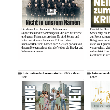
Für dieses Lied haben sich Männer aus
Das tief berühre
Süddeutschland zusammengetan, die sich für Friede
Sasek zeigt die t
und gegen Krieg aussprechen. Es sind Söhne und
zur Front aufger
Väter mit einem schallenden Ruf nach einer
Krieg, welcher n
lebenswerten Welt. Lassen auch Sie sich packen von
diese Welt gebra
diesem Herzensschrei, der alle Völker als Brüder und
versprochen, glei
Schwestern vereint.
aufgerüstet. Das
nicht mehr in den
Internationales Freundestreffen 2025
- Meine
Internationale
Welt
Leben