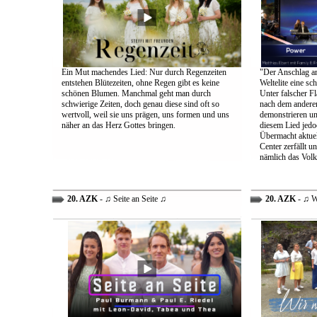
Ein Mut machendes Lied: Nur durch Regenzeiten
"Der Anschlag am
entstehen Blütezeiten, ohne Regen gibt es keine
Weltelite eine sc
schönen Blumen. Manchmal geht man durch
Unter falscher Fl
schwierige Zeiten, doch genau diese sind oft so
nach dem anderen
wertvoll, weil sie uns prägen, uns formen und uns
demonstrieren un
näher an das Herz Gottes bringen.
diesem Lied jedo
Übermacht aktuel
Center zerfällt u
nämlich das Volk
20. AZK
- ♫ Seite an Seite ♫
20. AZK
- ♫ W