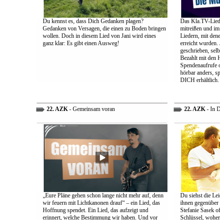
Du kennst es, dass Dich Gedanken plagen?
Das Kla.TV-Liede
Gedanken von Versagen, die einen zu Boden bringen
mitreißen und im
wollen. Doch in diesem Lied von Jani wird eines
Liedern, mit den
ganz klar: Es gibt einen Ausweg!
erreicht wurden.
geschrieben, selb
Bezahlt mit den 
Spendenaufrufe o
hörbar anders, sp
DICH erhältlich.
22. AZK
- Gemeinsam voran
22. AZK
- In 
„Eure Pläne gehen schon lange nicht mehr auf, denn
Du siehst die Lei
wir feuern mit Lichtkanonen drauf“ – ein Lied, das
ihnen gegenüber
Hoffnung spendet. Ein Lied, das aufzeigt und
Stefanie Sasek o
erinnert, welche Bestimmung wir haben. Und vor
Schlüssel, woher