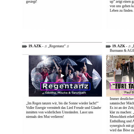
gesiegt!
up” zeigt einen 
von uns gehen ka
Leben zu finden.
19. AZK
- ♫ „Regentanz“ ♫
19. AZK
- ♫ „E
Burmann & AG
Immer deutlicher
„Im Regen tanzen wir, bis die Sonne wieder lacht!“
satanischer Mäch
Voller Energie vermittelt das Lied Freude und Glaube
Es ist an der Ze
inmitten von widerlichen Umständen. Lasst uns
klar zu machen: „
niemals den Mut verlieren!
Menschheit erheb
Enthüllung und A
synergisch mit g
wird das Böse zu