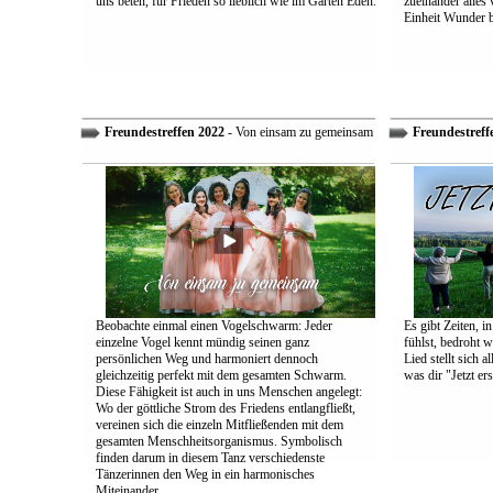
uns beten, für Frieden so lieblich wie im Garten Eden.
zueinander alles
Einheit Wunder 
Freundestreffen 2022
- Von einsam zu gemeinsam
Freundestreff
Beobachte einmal einen Vogelschwarm: Jeder
Es gibt Zeiten, i
einzelne Vogel kennt mündig seinen ganz
fühlst, bedroht w
persönlichen Weg und harmoniert dennoch
Lied stellt sich 
gleichzeitig perfekt mit dem gesamten Schwarm.
was dir "Jetzt ers
Diese Fähigkeit ist auch in uns Menschen angelegt:
Wo der göttliche Strom des Friedens entlangfließt,
vereinen sich die einzeln Mitfließenden mit dem
gesamten Menschheitsorganismus. Symbolisch
finden darum in diesem Tanz verschiedenste
Tänzerinnen den Weg in ein harmonisches
Miteinander.