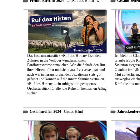
Freundestreffen 2024
- ♫ „Ruf des Hirten“ ♫
Gesamttreffen
Das Instrumentalstück «Ruf des Hirten» lässt den
Ich bleib im Glau
Zuhörer in die Welt der wunderschönen
Glaube ist die Kr
Panflötenstimme eintauchen. Wie die Schafe den Ruf
Situation sieger
ihres Hirten hören und sich darauf verlassen, so sind
Glauben festhält
auch wir in herausfordernden Situationen stets gut
Mut zu verlieren
geführt und können auf die innere Stimme vertrauen.
ausweglos ersche
«Ruf des Hirten» – ein ruhiges und getragenes
Kraft die uns un
Orchesterstück für alle, die Ruhe im hektischen Alltag
suchen.
Gesamttreffen 2024
- Gottes Händ
Jahreskonfere