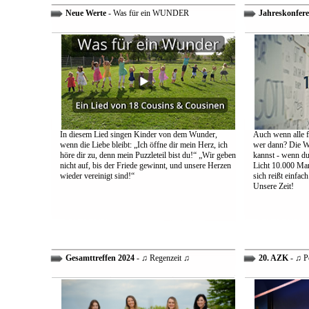
Neue Werte
- Was für ein WUNDER
Jahreskonfere
In diesem Lied singen Kinder von dem Wunder,
Auch wenn alle fa
wenn die Liebe bleibt: „Ich öffne dir mein Herz, ich
wer dann? Die We
höre dir zu, denn mein Puzzleteil bist du!“ „Wir geben
kannst - wenn du 
nicht auf, bis der Friede gewinnt, und unsere Herzen
Licht 10.000 Mann
wieder vereinigt sind!“
sich reißt einfac
Unsere Zeit!
Gesamttreffen 2024
- ♫ Regenzeit ♫
20. AZK
- ♫ P