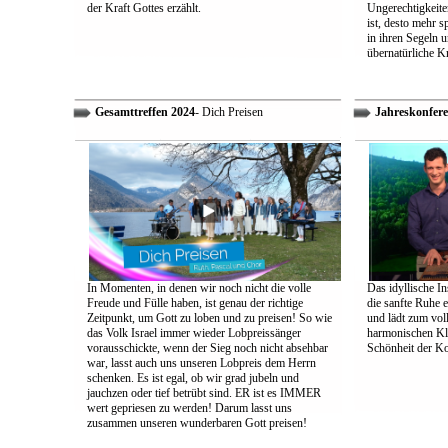
der Kraft Gottes erzählt.
Ungerechtigkeiten
ist, desto mehr 
in ihren Segeln 
übernatürliche Kr
Gesamttreffen 2024
- Dich Preisen
Jahreskonfere
In Momenten, in denen wir noch nicht die volle
Das idyllische In
Freude und Fülle haben, ist genau der richtige
die sanfte Ruhe 
Zeitpunkt, um Gott zu loben und zu preisen! So wie
und lädt zum vol
das Volk Israel immer wieder Lobpreissänger
harmonischen Klä
vorausschickte, wenn der Sieg noch nicht absehbar
Schönheit der K
war, lasst auch uns unseren Lobpreis dem Herrn
schenken. Es ist egal, ob wir grad jubeln und
jauchzen oder tief betrübt sind. ER ist es IMMER
wert gepriesen zu werden! Darum lasst uns
zusammen unseren wunderbaren Gott preisen!