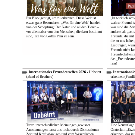
Ein Blick genügt, um zu erkennen: Diese Welt ist
„In wirklich sch
etwas ganz Besonderes. „Was für eine Welt“ handelt
wahrer Freund is
von der Schöpfung: Der Natur und all den Tieren –
was sind die Zeit
vor allem aber von den Menschen, die dazu bestimmt
anderes als „sch
sind, Teil von Gottes Plan zu sein.
Freunde, die mit 
die zu uns halten
Last tragen, wen
Freunde nicht ken
Freundschaften z
das „Freundestre
rein!
Internationales Freundestreffen 2026
- Unbeirrt
Internationale
(Band of Brothers)
erkennen (Famili
Trotz unterschiedlichen Meinungen gewisser
Eine Neuauflage 
Anschauungen, lasst uns nicht durch Diskussionen
Oratorium „Erzie
Zeit und Kraft absaugen und vom Wesentlichen
erkennen, das ist