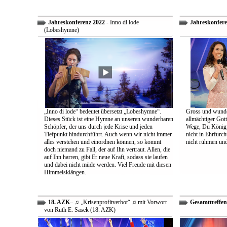
Jahreskonferenz 2022
- Inno di lode
Jahreskonfere
(Lobeshymne)
„Inno di lode“ bedeutet übersetzt „Lobeshymne“.
Gross und wunde
Dieses Stück ist eine Hymne an unseren wunderbaren
allmächtiger Got
Schöpfer, der uns durch jede Krise und jeden
Wege, Du König a
Tiefpunkt hindurchführt. Auch wenn wir nicht immer
nicht in Ehrfur
alles verstehen und einordnen können, so kommt
nicht rühmen und 
doch niemand zu Fall, der auf Ihn vertraut. Allen, die
auf Ihn harren, gibt Er neue Kraft, sodass sie laufen
und dabei nicht müde werden. Viel Freude mit diesen
Himmelsklängen.
18. AZK
– ♫ „Krisenprofitverbot“ ♫ mit Vorwort
Gesamttreffen
von Ruth E. Sasek (18. AZK)