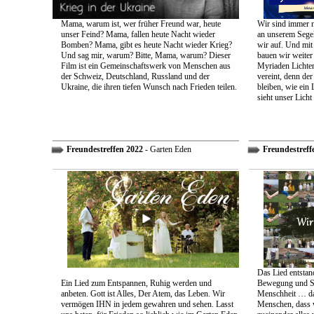
Mama, warum ist, wer früher Freund war, heute
Wir sind immer n
unser Feind? Mama, fallen heute Nacht wieder
an unserem Segel
Bomben? Mama, gibt es heute Nacht wieder Krieg?
wir auf. Und mit
Und sag mir, warum? Bitte, Mama, warum? Dieser
bauen wir weiter
Film ist ein Gemeinschaftswerk von Menschen aus
Myriaden Lichter
der Schweiz, Deutschland, Russland und der
vereint, denn de
Ukraine, die ihren tiefen Wunsch nach Frieden teilen.
bleiben, wie ein 
sieht unser Licht
Freundestreffen 2022
- Garten Eden
Freundestreff
Das Lied entstand
Ein Lied zum Entspannen, Ruhig werden und
Bewegung und So
anbeten. Gott ist Alles, Der Atem, das Leben. Wir
Menschheit … das
vermögen IHN in jedem gewahren und sehen. Lasst
Menschen, dass w