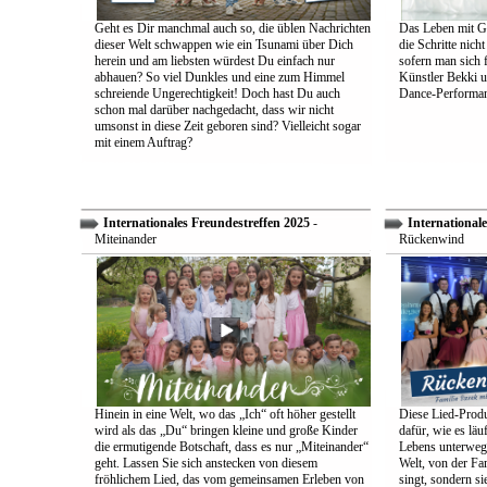
Geht es Dir manchmal auch so, die üblen Nachrichten
Das Leben mit Go
dieser Welt schwappen wie ein Tsunami über Dich
die Schritte nich
herein und am liebsten würdest Du einfach nur
sofern man sich 
abhauen? So viel Dunkles und eine zum Himmel
Künstler Bekki u
schreiende Ungerechtigkeit! Doch hast Du auch
Dance-Performan
schon mal darüber nachgedacht, dass wir nicht
umsonst in diese Zeit geboren sind? Vielleicht sogar
mit einem Auftrag?
Internationales Freundestreffen 2025
-
Internationale
Miteinander
Rückenwind
Hinein in eine Welt, wo das „Ich“ oft höher gestellt
Diese Lied-Produ
wird als das „Du“ bringen kleine und große Kinder
dafür, wie es lä
die ermutigende Botschaft, dass es nur „Miteinander“
Lebens unterwegs 
geht. Lassen Sie sich anstecken von diesem
Welt, von der Fam
fröhlichem Lied, das vom gemeinsamen Erleben von
singt, sondern sie