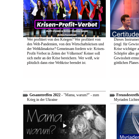
Wer profitiert von den Kriegen? Wer profitiert von
Dieses Instrumen
den Welt-Pandemien, von den Wirtschaftskrisen und
(engl. für Gewiss
der Weltklimakrise? Gemeinsam fordern wir: Krisen-
Krise wichtiger a
Profit-Verbot in Zeiten der Völkernot! Keiner soll
Schöpfer alles g
sich mehr an der Krise bereichern. Wer weiß, wie
Gewissheit ermuti
plötzlich dann eine Weltkrise beendet ist.
göttlichen Plane
Gesamttreffen 2022
- "Mama, warum?" - zum
Freundestreff
Krieg in der Ukraine
Myriaden Lichter