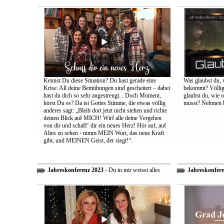
Kennst Du diese Situation? Du hast gerade eine
Was glaubst du, 
Krise. All deine Bemühungen sind gescheitert – dabei
bekommt? Völlig 
hast du dich so sehr angestrengt... Doch Moment,
glaubst du, wie 
hörst Du es? Da ist Gottes Stimme, die etwas völlig
musst? Nehmen bi
anderes sagt: „Bleib dort jetzt nicht stehen und richte
deinen Blick auf MICH! Wirf alle deine Vergehen
von dir und schaff‘ dir ein neues Herz! Hör auf, auf
Altes zu sehen - nimm MEIN Wort, das neue Kraft
gibt, und MEINEN Geist, der siegt!“.
Jahreskonferenz 2023
- Du in mir weisst alles
Jahreskonfere