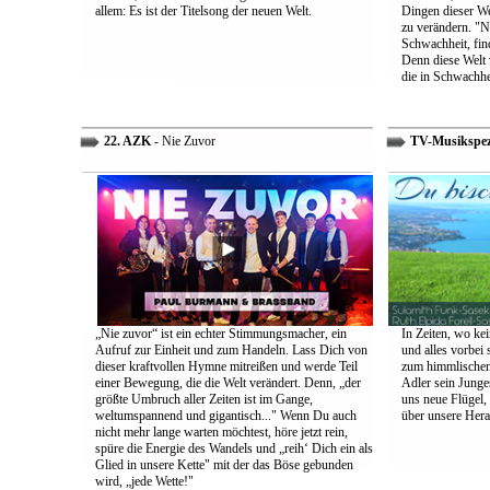
allem: Es ist der Titelsong der neuen Welt.
Dingen dieser We
zu verändern. "Ni
Schwachheit, find
Denn diese Welt 
die in Schwachhe
22. AZK
- Nie Zuvor
TV-Musikspez
„Nie zuvor“ ist ein echter Stimmungsmacher, ein
In Zeiten, wo kei
Aufruf zur Einheit und zum Handeln. Lass Dich von
und alles vorbei s
dieser kraftvollen Hymne mitreißen und werde Teil
zum himmlischen 
einer Bewegung, die die Welt verändert. Denn, „der
Adler sein Junges
größte Umbruch aller Zeiten ist im Gange,
uns neue Flügel,
weltumspannend und gigantisch..." Wenn Du auch
über unsere Her
nicht mehr lange warten möchtest, höre jetzt rein,
spüre die Energie des Wandels und „reih‘ Dich ein als
Glied in unsere Kette" mit der das Böse gebunden
wird, „jede Wette!"