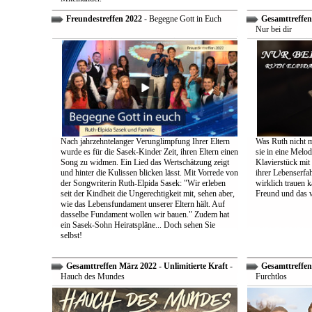
Freundestreffen 2022
- Begegne Gott in Euch
Gesamttreffen 
Nur bei dir
Nach jahrzehntelanger Verunglimpfung Ihrer Eltern
Was Ruth nicht m
wurde es für die Sasek-Kinder Zeit, ihren Eltern einen
sie in eine Melo
Song zu widmen. Ein Lied das Wertschätzung zeigt
Klavierstück mit
und hinter die Kulissen blicken lässt. Mit Vorrede von
ihrer Lebenserf
der Songwriterin Ruth-Elpida Sasek: "Wir erleben
wirklich trauen ka
seit der Kindheit die Ungerechtigkeit mit, sehen aber,
Freund und das 
wie das Lebensfundament unserer Eltern hält. Auf
dasselbe Fundament wollen wir bauen." Zudem hat
ein Sasek-Sohn Heiratspläne... Doch sehen Sie
selbst!
Gesamttreffen März 2022 - Unlimitierte Kraft
-
Gesamttreffen 
Hauch des Mundes
Furchtlos