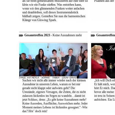
als sie beim gemeinsamen Musizieren auf eine Idee so
Psalmen aus der 
klein wie ein Funke stießen. Was entstehen kann,
wenn wir den glimmenden Funken weiter anfachen
und dranbleiben, soll dieses Instrumentalstück
bildhaft zeigen. Genießen Sie nun die harmonischen
Klänge von Glowing Spark.
Gesamttreffen 2023
- Keine Ausnahmen mehr
Gesamttreffen
Suchen wir nicht alle immer wieder nach der kleinen
„Ich will Dich e
Ausnahme in unserem Leben, warum es bei mir
Er hält mich, wen
gerade nicht klappt oder aufwärts geht? Die
hört Er mich. Dar
Umstände, eigenes Versagen, die Zeiten, die es nicht
bevor alle meine
zulassen lückenlos im Segen zu wandeln…damit ist
ist treu in Sein
jetzt Schluss, denn: „Es gibt keine Ausnahmen mehr!
aufrichten. Ein 
Keine Ausreden, Ausflüchte, Ausweichen mehr. Jeder
Moment meines Lebens ist lückenlos gesegnet.“ -Wie
das? Hör´ doch rein!