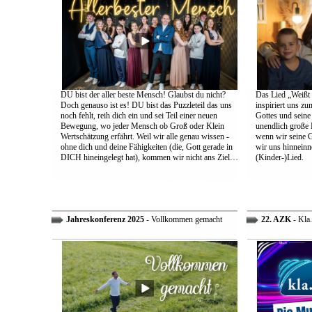
DU bist der aller beste Mensch! Glaubst du nicht?
Das Lied „Weißt d
Doch genauso ist es! DU bist das Puzzleteil das uns
inspiriert uns z
noch fehlt, reih dich ein und sei Teil einer neuen
Gottes und sein
Bewegung, wo jeder Mensch ob Groß oder Klein
unendlich große L
Wertschätzung erfährt. Weil wir alle genau wissen -
wenn wir seine 
ohne dich und deine Fähigkeiten (die, Gott gerade in
wir uns hinneinn
DICH hineingelegt hat), kommen wir nicht ans Ziel…
(Kinder-)Lied.
Jahreskonferenz 2025
- Vollkommen gemacht
22. AZK
- Kla.