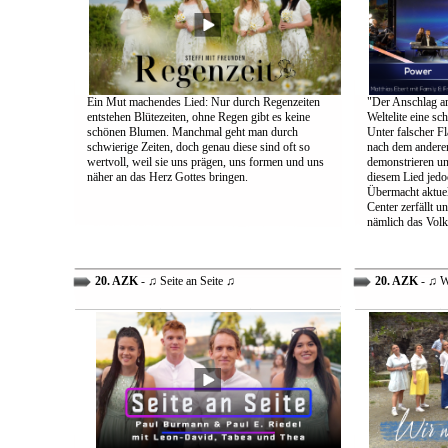
Ein Mut machendes Lied: Nur durch Regenzeiten
"Der Anschlag am
entstehen Blütezeiten, ohne Regen gibt es keine
Weltelite eine sc
schönen Blumen. Manchmal geht man durch
Unter falscher Fl
schwierige Zeiten, doch genau diese sind oft so
nach dem anderen
wertvoll, weil sie uns prägen, uns formen und uns
demonstrieren un
näher an das Herz Gottes bringen.
diesem Lied jedo
Übermacht aktuel
Center zerfällt u
nämlich das Volk
20. AZK
- ♫ Seite an Seite ♫
20. AZK
- ♫ W