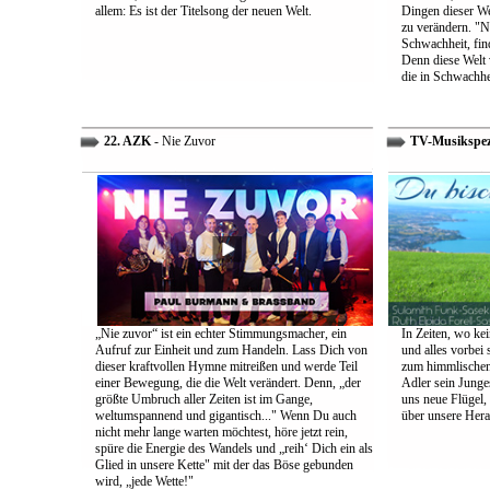
allem: Es ist der Titelsong der neuen Welt.
Dingen dieser We
zu verändern. "Ni
Schwachheit, find
Denn diese Welt 
die in Schwachhe
22. AZK
- Nie Zuvor
TV-Musikspez
„Nie zuvor“ ist ein echter Stimmungsmacher, ein
In Zeiten, wo kei
Aufruf zur Einheit und zum Handeln. Lass Dich von
und alles vorbei s
dieser kraftvollen Hymne mitreißen und werde Teil
zum himmlischen 
einer Bewegung, die die Welt verändert. Denn, „der
Adler sein Junges
größte Umbruch aller Zeiten ist im Gange,
uns neue Flügel,
weltumspannend und gigantisch..." Wenn Du auch
über unsere Her
nicht mehr lange warten möchtest, höre jetzt rein,
spüre die Energie des Wandels und „reih‘ Dich ein als
Glied in unsere Kette" mit der das Böse gebunden
wird, „jede Wette!"