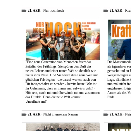
21. AZK
- Nur noch hoch
21. AZK
- Kra
"Eine neue Generation von Menschen feiert das
Die Massenmedie
Zeitalter des Frühlings. Sie spüren den Duft des
als irgendwer son
neuen Lebens und einer neuen Welt so deutlich wie
gemacht und an K
nie in ihrer Nase. Und Sie feiern diese neue Welt mit
Wegschweigen un
göttlichen Privilegien - die darauf warten, auch von
Lage, sämtliche 
Dir freigeschaltet zu werden - bereits heute! Was ist
nun mal nicht fre
ihr Geheimnis, dass es immer nur aufwärts geht? -
ungeheuren Lügen 
Hör rein, mach mit und überwinde mit uns zusammen
Amtes als das Vo
das Dunkle. Denn die neue Welt kommt.
Ende.
Unaufhaltsam!"
21. AZK
- Nicht in unserem Namen
21. AZK
- Nei