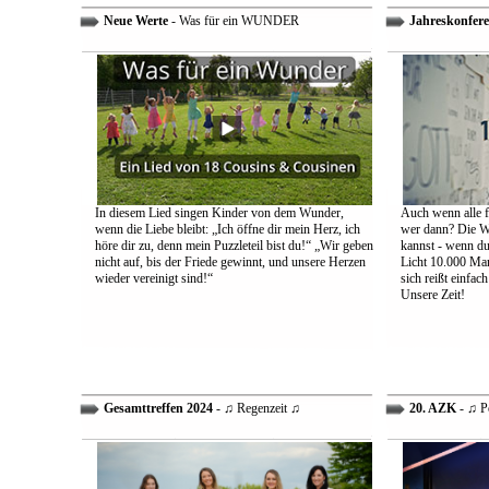
Neue Werte
- Was für ein WUNDER
Jahreskonfere
In diesem Lied singen Kinder von dem Wunder,
Auch wenn alle fa
wenn die Liebe bleibt: „Ich öffne dir mein Herz, ich
wer dann? Die We
höre dir zu, denn mein Puzzleteil bist du!“ „Wir geben
kannst - wenn du 
nicht auf, bis der Friede gewinnt, und unsere Herzen
Licht 10.000 Mann
wieder vereinigt sind!“
sich reißt einfac
Unsere Zeit!
Gesamttreffen 2024
- ♫ Regenzeit ♫
20. AZK
- ♫ P