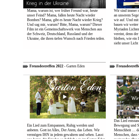
Mama, warum ist, wer früher Freund war, heute
Wir sind immer n
unser Feind? Mama, fallen heute Nacht wieder
an unserem Segel
Bomben? Mama, gibt es heute Nacht wieder Krieg?
wir auf. Und mit
Und sag mir, warum? Bitte, Mama, warum? Dieser
bauen wir weiter
Film ist ein Gemeinschaftswerk von Menschen aus
Myriaden Lichter
der Schweiz, Deutschland, Russland und der
vereint, denn de
Ukraine, die ihren tiefen Wunsch nach Frieden teilen.
bleiben, wie ein 
sieht unser Licht
Freundestreffen 2022
- Garten Eden
Freundestreff
Das Lied entstand
Ein Lied zum Entspannen, Ruhig werden und
Bewegung und So
anbeten. Gott ist Alles, Der Atem, das Leben. Wir
Menschheit … das
vermögen IHN in jedem gewahren und sehen. Lasst
Menschen, dass w