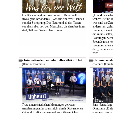
Ein Blick genügt, um zu erkennen: Diese Welt ist
„In wirklich sch
etwas ganz Besonderes. „Was für eine Welt“ handelt
wahrer Freund is
von der Schöpfung: Der Natur und all den Tieren –
was sind die Zeit
vor allem aber von den Menschen, die dazu bestimmt
anderes als „sch
sind, Teil von Gottes Plan zu sein.
Freunde, die mit 
die zu uns halten
Last tragen, wen
Freunde nicht ken
Freundschaften z
das „Freundestre
rein!
Internationales Freundestreffen 2026
- Unbeirrt
Internationale
(Band of Brothers)
erkennen (Famili
Trotz unterschiedlichen Meinungen gewisser
Eine Neuauflage 
Anschauungen, lasst uns nicht durch Diskussionen
Oratorium „Erzie
Zeit und Kraft absaugen und vom Wesentlichen
erkennen, das ist