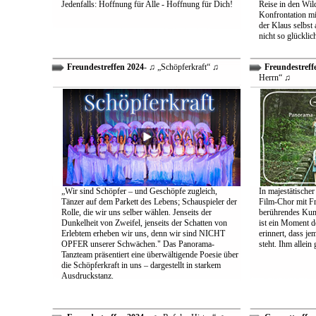
Jedenfalls: Hoffnung für Alle - Hoffnung für Dich!
Reise in den Wil
Konfrontation mit
der Klaus selbst 
nicht so glücklic
Freundestreffen 2024
- ♫ „Schöpferkraft“ ♫
Freundestreff
Herrn“ ♫
„Wir sind Schöpfer – und Geschöpfe zugleich,
In majestätischer
Tänzer auf dem Parkett des Lebens; Schauspieler der
Film-Chor mit Fr
Rolle, die wir uns selber wählen. Jenseits der
berührendes Kun
Dunkelheit von Zweifel, jenseits der Schatten von
ist ein Moment d
Erlebtem erheben wir uns, denn wir sind NICHT
erinnert, dass j
OPFER unserer Schwächen." Das Panorama-
steht. Ihm allein
Tanzteam präsentiert eine überwältigende Poesie über
die Schöpferkraft in uns – dargestellt in starkem
Ausdruckstanz.