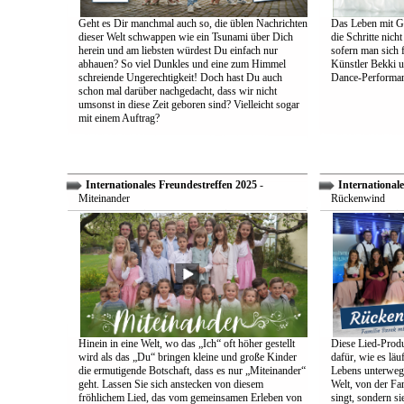
Geht es Dir manchmal auch so, die üblen Nachrichten
Das Leben mit Go
dieser Welt schwappen wie ein Tsunami über Dich
die Schritte nich
herein und am liebsten würdest Du einfach nur
sofern man sich 
abhauen? So viel Dunkles und eine zum Himmel
Künstler Bekki u
schreiende Ungerechtigkeit! Doch hast Du auch
Dance-Performan
schon mal darüber nachgedacht, dass wir nicht
umsonst in diese Zeit geboren sind? Vielleicht sogar
mit einem Auftrag?
Internationales Freundestreffen 2025
-
Internationale
Miteinander
Rückenwind
Hinein in eine Welt, wo das „Ich“ oft höher gestellt
Diese Lied-Produ
wird als das „Du“ bringen kleine und große Kinder
dafür, wie es lä
die ermutigende Botschaft, dass es nur „Miteinander“
Lebens unterwegs 
geht. Lassen Sie sich anstecken von diesem
Welt, von der Fam
fröhlichem Lied, das vom gemeinsamen Erleben von
singt, sondern sie