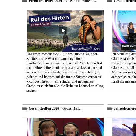
Freundestreffen 2024
- ♫ „Ruf des Hirten“ ♫
Gesamttreffen
Das Instrumentalstück «Ruf des Hirten» lässt den
Ich bleib im Glau
Zuhörer in die Welt der wunderschönen
Glaube ist die Kr
Panflötenstimme eintauchen. Wie die Schafe den Ruf
Situation sieger
ihres Hirten hören und sich darauf verlassen, so sind
Glauben festhält
auch wir in herausfordernden Situationen stets gut
Mut zu verlieren
geführt und können auf die innere Stimme vertrauen.
ausweglos ersche
«Ruf des Hirten» – ein ruhiges und getragenes
Kraft die uns un
Orchesterstück für alle, die Ruhe im hektischen Alltag
suchen.
Gesamttreffen 2024
- Gottes Händ
Jahreskonfere