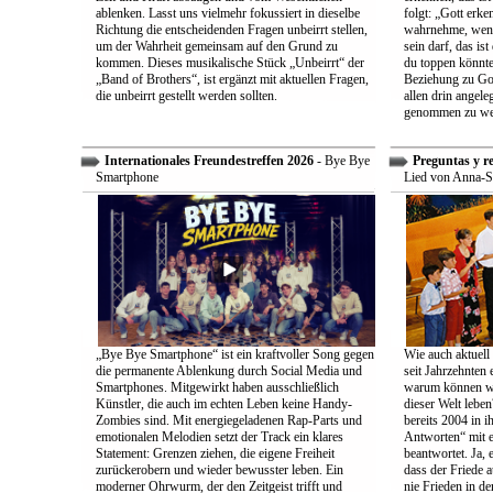
ablenken. Lasst uns vielmehr fokussiert in dieselbe
folgt: „Gott erk
Richtung die entscheidenden Fragen unbeirrt stellen,
wahrnehme, wenn
um der Wahrheit gemeinsam auf den Grund zu
sein darf, das is
kommen. Dieses musikalische Stück „Unbeirrt“ der
du toppen könnte
„Band of Brothers“, ist ergänzt mit aktuellen Fragen,
Beziehung zu Gott
die unbeirrt gestellt werden sollten.
allen drin angele
genommen zu we
Internationales Freundestreffen 2026
- Bye Bye
Preguntas y r
Smartphone
Lied von Anna-S
„Bye Bye Smartphone“ ist ein kraftvoller Song gegen
Wie auch aktuell 
die permanente Ablenkung durch Social Media und
seit Jahrzehnten
Smartphones. Mitgewirkt haben ausschließlich
warum können wir
Künstler, die auch im echten Leben keine Handy-
dieser Welt leben
Zombies sind. Mit energiegeladenen Rap-Parts und
bereits 2004 in 
emotionalen Melodien setzt der Track ein klares
Antworten“ mit e
Statement: Grenzen ziehen, die eigene Freiheit
beantwortet. Ja, 
zurückerobern und wieder bewusster leben. Ein
dass der Friede a
moderner Ohrwurm, der den Zeitgeist trifft und
nie Frieden in de