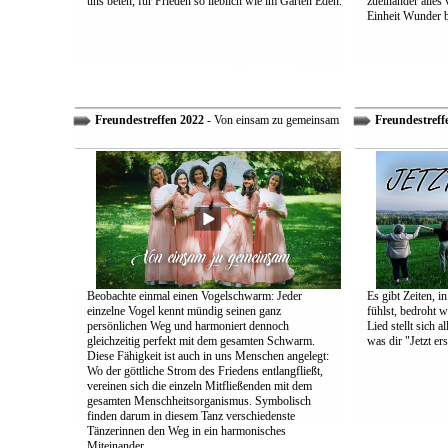
uns beten, für Frieden so lieblich wie im Garten Eden.
zueinander alles
Einheit Wunder 
Freundestreffen 2022
- Von einsam zu gemeinsam
Freundestreff
Beobachte einmal einen Vogelschwarm: Jeder
Es gibt Zeiten, i
einzelne Vogel kennt mündig seinen ganz
fühlst, bedroht w
persönlichen Weg und harmoniert dennoch
Lied stellt sich 
gleichzeitig perfekt mit dem gesamten Schwarm.
was dir "Jetzt ers
Diese Fähigkeit ist auch in uns Menschen angelegt:
Wo der göttliche Strom des Friedens entlangfließt,
vereinen sich die einzeln Mitfließenden mit dem
gesamten Menschheitsorganismus. Symbolisch
finden darum in diesem Tanz verschiedenste
Tänzerinnen den Weg in ein harmonisches
Miteinander.