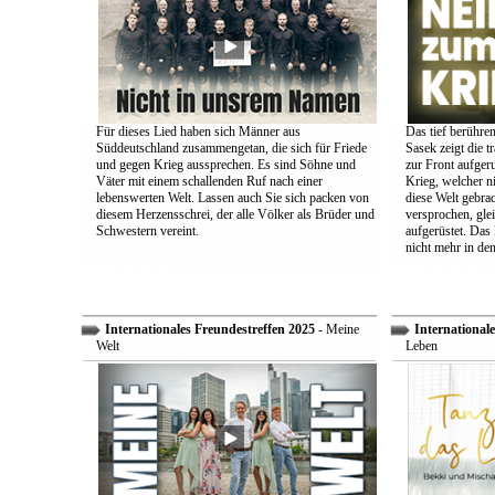
Für dieses Lied haben sich Männer aus
Das tief berühre
Süddeutschland zusammengetan, die sich für Friede
Sasek zeigt die t
und gegen Krieg aussprechen. Es sind Söhne und
zur Front aufger
Väter mit einem schallenden Ruf nach einer
Krieg, welcher n
lebenswerten Welt. Lassen auch Sie sich packen von
diese Welt gebra
diesem Herzensschrei, der alle Völker als Brüder und
versprochen, glei
Schwestern vereint.
aufgerüstet. Das
nicht mehr in den
Internationales Freundestreffen 2025
- Meine
Internationale
Welt
Leben