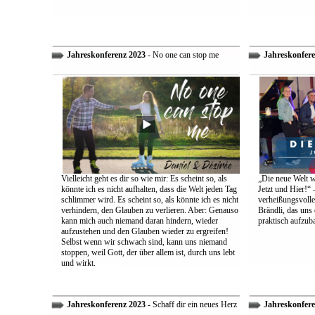
Jahreskonferenz 2023
- No one can stop me
Jahreskonfere
Vielleicht geht es dir so wie mir: Es scheint so, als
„Die neue Welt w
könnte ich es nicht aufhalten, dass die Welt jeden Tag
Jetzt und Hier!“ 
schlimmer wird. Es scheint so, als könnte ich es nicht
verheißungsvolle
verhindern, den Glauben zu verlieren. Aber: Genauso
Brändli, das uns 
kann mich auch niemand daran hindern, wieder
praktisch aufzub
aufzustehen und den Glauben wieder zu ergreifen!
Selbst wenn wir schwach sind, kann uns niemand
stoppen, weil Gott, der über allem ist, durch uns lebt
und wirkt.
Jahreskonferenz 2023
- Schaff dir ein neues Herz
Jahreskonfere