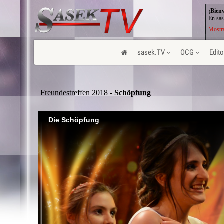
¡Bien
En sas
Mostra
sasek.TV
OCG
Edito
Freundestreffen 2018
- Schöpfung
Die Schöpfung