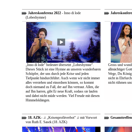
Jahreskonferenz 2022
- Inno di lode
Jahreskonfere
(Lobeshymne)
„Inno di lode“ bedeutet übersetzt „Lobeshymne“.
Gross und wunde
Dieses Stück ist eine Hymne an unseren wunderbaren
allmächtiger Got
Schöpfer, der uns durch jede Krise und jeden
Wege, Du König a
Tiefpunkt hindurchführt. Auch wenn wir nicht immer
nicht in Ehrfur
alles verstehen und einordnen können, so kommt
nicht rühmen und 
doch niemand zu Fall, der auf Ihn vertraut. Allen, die
auf Ihn harren, gibt Er neue Kraft, sodass sie laufen
und dabei nicht müde werden. Viel Freude mit diesen
Himmelsklängen.
18. AZK
– ♫ „Krisenprofitverbot“ ♫ mit Vorwort
Gesamttreffen
von Ruth E. Sasek (18. AZK)