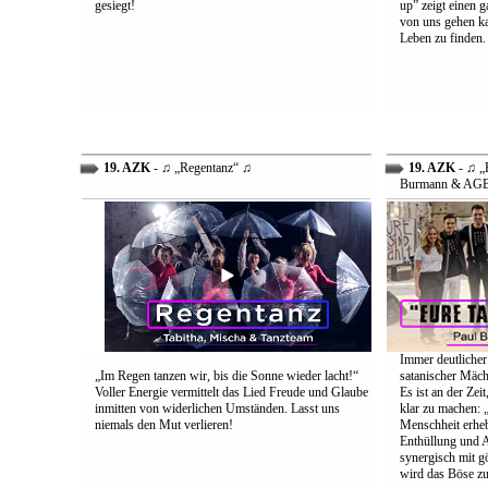
gesiegt!
up” zeigt einen 
von uns gehen ka
Leben zu finden.
19. AZK
- ♫ „Regentanz“ ♫
19. AZK
- ♫ „E
Burmann & AG
Immer deutlicher
„Im Regen tanzen wir, bis die Sonne wieder lacht!“
satanischer Mäch
Voller Energie vermittelt das Lied Freude und Glaube
Es ist an der Ze
inmitten von widerlichen Umständen. Lasst uns
klar zu machen: „
niemals den Mut verlieren!
Menschheit erheb
Enthüllung und A
synergisch mit g
wird das Böse zu