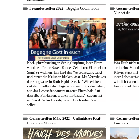
Freundestreffen 2022
- Begegne Gott in Euch
Gesamttreffen 
Nur bei dir
Nach jahrzehntelanger Verunglimpfung Ihrer Eltern
Was Ruth nicht m
wurde es für die Sasek-Kinder Zeit, ihren Eltern einen
sie in eine Melo
Song zu widmen. Ein Lied das Wertschätzung zeigt
Klavierstück mit
und hinter die Kulissen blicken lässt. Mit Vorrede von
ihrer Lebenserf
der Songwriterin Ruth-Elpida Sasek: "Wir erleben
wirklich trauen ka
seit der Kindheit die Ungerechtigkeit mit, sehen aber,
Freund und das 
wie das Lebensfundament unserer Eltern hält. Auf
dasselbe Fundament wollen wir bauen." Zudem hat
ein Sasek-Sohn Heiratspläne... Doch sehen Sie
selbst!
Gesamttreffen März 2022 - Unlimitierte Kraft
-
Gesamttreffen 
Hauch des Mundes
Furchtlos