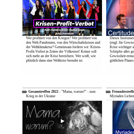
Wer profitiert von den Kriegen? Wer profitiert von
Dieses Instrumen
den Welt-Pandemien, von den Wirtschaftskrisen und
(engl. für Gewiss
der Weltklimakrise? Gemeinsam fordern wir: Krisen-
Krise wichtiger a
Profit-Verbot in Zeiten der Völkernot! Keiner soll
Schöpfer alles g
sich mehr an der Krise bereichern. Wer weiß, wie
Gewissheit ermuti
plötzlich dann eine Weltkrise beendet ist.
göttlichen Plane
Gesamttreffen 2022
- "Mama, warum?" - zum
Freundestreff
Krieg in der Ukraine
Myriaden Lichter