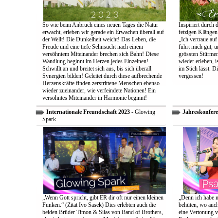
So wie beim Anbruch eines neuen Tages die Natur
Inspiriert durch 
erwacht, erleben wir gerade ein Erwachen überall auf
fetzigen Klängen
der Wellt! Die Dunkelheit weicht! Das Leben, die
„Ich vertraue auf
Freude und eine tiefe Sehnsucht nach einem
führt mich gut, 
versöhntem Miteinander brechen sich Bahn! Diese
grössten Stürmen
Wandlung beginnt im Herzen jedes Einzelnen!
wieder erleben, is
Schwillt an und breitet sich aus, bis sich überall
im Stich lässt. D
Synergien bilden! Geleitet durch diese aufbrechende
vergessen!
Herzenskräfte finden zerstrittene Menschen ebenso
wieder zueinander, wie verfeindete Nationen! Ein
versöhntes Miteinander in Harmonie beginnt!
Internationale Freundschaft 2023
- Glowing
Jahreskonfere
Spark
„Wenn Gott spricht, gibt ER dir oft nur einen kleinen
„Denn ich habe m
Funken.“ (Zitat Ivo Sasek) Dies erlebten auch die
behüten, wo auch
beiden Brüder Timon & Silas von Band of Brothers,
eine Vertonung v