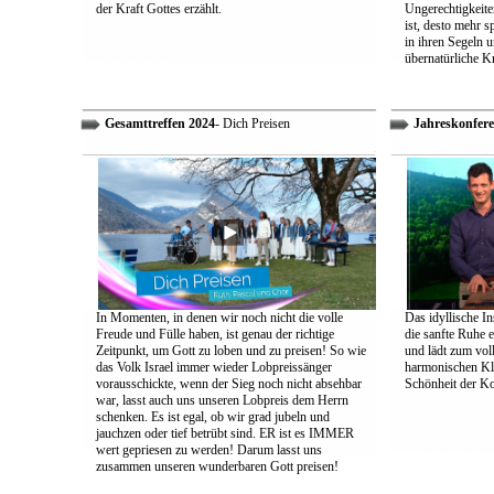
der Kraft Gottes erzählt.
Ungerechtigkeiten
ist, desto mehr 
in ihren Segeln 
übernatürliche Kr
Gesamttreffen 2024
- Dich Preisen
Jahreskonfere
In Momenten, in denen wir noch nicht die volle
Das idyllische In
Freude und Fülle haben, ist genau der richtige
die sanfte Ruhe 
Zeitpunkt, um Gott zu loben und zu preisen! So wie
und lädt zum vol
das Volk Israel immer wieder Lobpreissänger
harmonischen Klä
vorausschickte, wenn der Sieg noch nicht absehbar
Schönheit der K
war, lasst auch uns unseren Lobpreis dem Herrn
schenken. Es ist egal, ob wir grad jubeln und
jauchzen oder tief betrübt sind. ER ist es IMMER
wert gepriesen zu werden! Darum lasst uns
zusammen unseren wunderbaren Gott preisen!