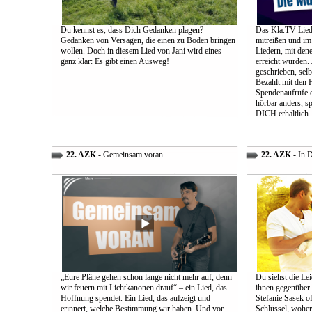
Du kennst es, dass Dich Gedanken plagen?
Das Kla.TV-Liede
Gedanken von Versagen, die einen zu Boden bringen
mitreißen und im
wollen. Doch in diesem Lied von Jani wird eines
Liedern, mit den
ganz klar: Es gibt einen Ausweg!
erreicht wurden.
geschrieben, selb
Bezahlt mit den 
Spendenaufrufe o
hörbar anders, sp
DICH erhältlich.
22. AZK
- Gemeinsam voran
22. AZK
- In 
„Eure Pläne gehen schon lange nicht mehr auf, denn
Du siehst die Lei
wir feuern mit Lichtkanonen drauf“ – ein Lied, das
ihnen gegenüber
Hoffnung spendet. Ein Lied, das aufzeigt und
Stefanie Sasek o
erinnert, welche Bestimmung wir haben. Und vor
Schlüssel, woher