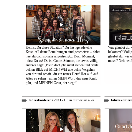
Kennst Du diese Situation? Du hast gerade eine
Was glaubst du, 
Krise. All deine Bemühungen sind gescheitert – dabei
bekommt? Völlig 
hast du dich so sehr angestrengt... Doch Moment,
glaubst du, wie 
hörst Du es? Da ist Gottes Stimme, die etwas völlig
musst? Nehmen bi
anderes sagt: „Bleib dort jetzt nicht stehen und richte
deinen Blick auf MICH! Wirf alle deine Vergehen
von dir und schaff‘ dir ein neues Herz! Hör auf, auf
Altes zu sehen - nimm MEIN Wort, das neue Kraft
gibt, und MEINEN Geist, der siegt!“.
Jahreskonferenz 2023
- Du in mir weisst alles
Jahreskonfere