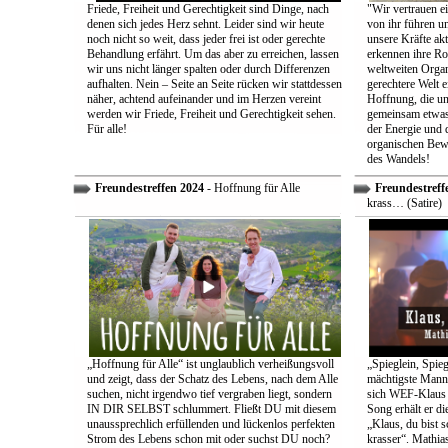
Friede, Freiheit und Gerechtigkeit sind Dinge, nach
"Wir vertrauen e
denen sich jedes Herz sehnt. Leider sind wir heute
von ihr führen un
noch nicht so weit, dass jeder frei ist oder gerechte
unsere Kräfte ak
Behandlung erfährt. Um das aber zu erreichen, lassen
erkennen ihre Rol
wir uns nicht länger spalten oder durch Differenzen
weltweiten Organ
aufhalten. Nein – Seite an Seite rücken wir stattdessen
gerechtere Welt e
näher, achtend aufeinander und im Herzen vereint
Hoffnung, die uns
werden wir Friede, Freiheit und Gerechtigkeit sehen.
gemeinsam etwas
Für alle!
der Energie und 
organischen Bewe
des Wandels!
Freundestreffen 2024
- Hoffnung für Alle
Freundestreff
krass… (Satire)
„Hoffnung für Alle“ ist unglaublich verheißungsvoll
„Spieglein, Spieg
und zeigt, dass der Schatz des Lebens, nach dem Alle
mächtigste Mann 
suchen, nicht irgendwo tief vergraben liegt, sondern
sich WEF-Klaus 
IN DIR SELBST schlummert. Fließt DU mit diesem
Song erhält er di
unaussprechlich erfüllenden und lückenlos perfekten
„Klaus, du bist 
Strom des Lebens schon mit oder suchst DU noch?
krasser“. Mathia