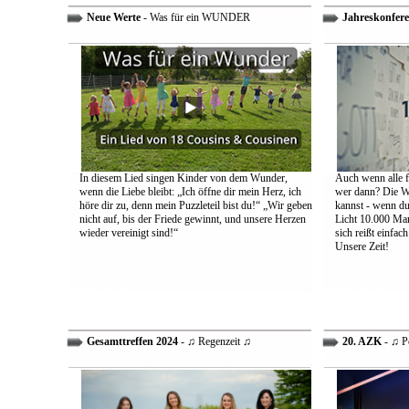
Neue Werte
- Was für ein WUNDER
Jahreskonfere
In diesem Lied singen Kinder von dem Wunder,
Auch wenn alle fa
wenn die Liebe bleibt: „Ich öffne dir mein Herz, ich
wer dann? Die We
höre dir zu, denn mein Puzzleteil bist du!“ „Wir geben
kannst - wenn du 
nicht auf, bis der Friede gewinnt, und unsere Herzen
Licht 10.000 Mann
wieder vereinigt sind!“
sich reißt einfac
Unsere Zeit!
Gesamttreffen 2024
- ♫ Regenzeit ♫
20. AZK
- ♫ P