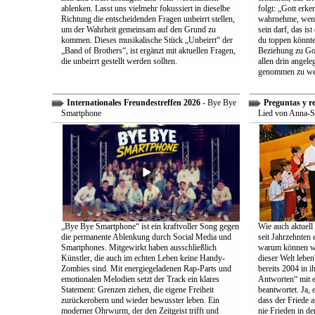
ablenken. Lasst uns vielmehr fokussiert in dieselbe
folgt: „Gott erk
Richtung die entscheidenden Fragen unbeirrt stellen,
wahrnehme, wenn
um der Wahrheit gemeinsam auf den Grund zu
sein darf, das is
kommen. Dieses musikalische Stück „Unbeirrt“ der
du toppen könnte
„Band of Brothers“, ist ergänzt mit aktuellen Fragen,
Beziehung zu Gott
die unbeirrt gestellt werden sollten.
allen drin angele
genommen zu we
Internationales Freundestreffen 2026
- Bye Bye
Preguntas y r
Smartphone
Lied von Anna-S
„Bye Bye Smartphone“ ist ein kraftvoller Song gegen
Wie auch aktuell 
die permanente Ablenkung durch Social Media und
seit Jahrzehnten
Smartphones. Mitgewirkt haben ausschließlich
warum können wir
Künstler, die auch im echten Leben keine Handy-
dieser Welt leben
Zombies sind. Mit energiegeladenen Rap-Parts und
bereits 2004 in 
emotionalen Melodien setzt der Track ein klares
Antworten“ mit e
Statement: Grenzen ziehen, die eigene Freiheit
beantwortet. Ja, 
zurückerobern und wieder bewusster leben. Ein
dass der Friede a
moderner Ohrwurm, der den Zeitgeist trifft und
nie Frieden in de