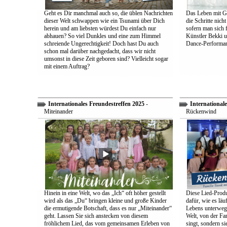
Geht es Dir manchmal auch so, die üblen Nachrichten
Das Leben mit Go
dieser Welt schwappen wie ein Tsunami über Dich
die Schritte nich
herein und am liebsten würdest Du einfach nur
sofern man sich 
abhauen? So viel Dunkles und eine zum Himmel
Künstler Bekki u
schreiende Ungerechtigkeit! Doch hast Du auch
Dance-Performan
schon mal darüber nachgedacht, dass wir nicht
umsonst in diese Zeit geboren sind? Vielleicht sogar
mit einem Auftrag?
Internationales Freundestreffen 2025
-
Internationale
Miteinander
Rückenwind
Hinein in eine Welt, wo das „Ich“ oft höher gestellt
Diese Lied-Produ
wird als das „Du“ bringen kleine und große Kinder
dafür, wie es lä
die ermutigende Botschaft, dass es nur „Miteinander“
Lebens unterwegs 
geht. Lassen Sie sich anstecken von diesem
Welt, von der Fam
fröhlichem Lied, das vom gemeinsamen Erleben von
singt, sondern sie