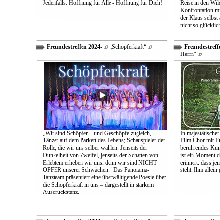
Jedenfalls: Hoffnung für Alle - Hoffnung für Dich!
Reise in den Wil
Konfrontation mit
der Klaus selbst 
nicht so glücklic
Freundestreffen 2024
- ♫ „Schöpferkraft“ ♫
Freundestreff
Herrn“ ♫
„Wir sind Schöpfer – und Geschöpfe zugleich,
In majestätischer
Tänzer auf dem Parkett des Lebens; Schauspieler der
Film-Chor mit Fr
Rolle, die wir uns selber wählen. Jenseits der
berührendes Kun
Dunkelheit von Zweifel, jenseits der Schatten von
ist ein Moment d
Erlebtem erheben wir uns, denn wir sind NICHT
erinnert, dass j
OPFER unserer Schwächen." Das Panorama-
steht. Ihm allein
Tanzteam präsentiert eine überwältigende Poesie über
die Schöpferkraft in uns – dargestellt in starkem
Ausdruckstanz.