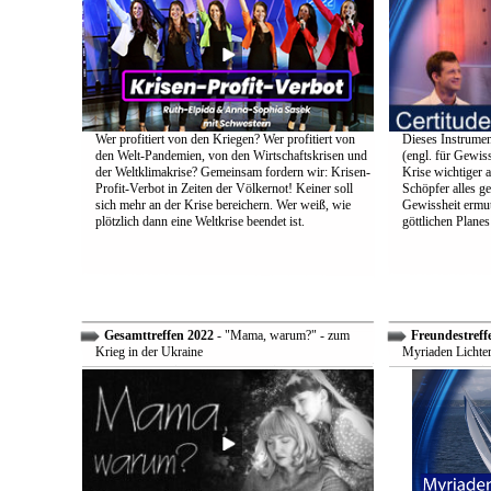
Wer profitiert von den Kriegen? Wer profitiert von
Dieses Instrumen
den Welt-Pandemien, von den Wirtschaftskrisen und
(engl. für Gewiss
der Weltklimakrise? Gemeinsam fordern wir: Krisen-
Krise wichtiger a
Profit-Verbot in Zeiten der Völkernot! Keiner soll
Schöpfer alles g
sich mehr an der Krise bereichern. Wer weiß, wie
Gewissheit ermuti
plötzlich dann eine Weltkrise beendet ist.
göttlichen Plane
Gesamttreffen 2022
- "Mama, warum?" - zum
Freundestreff
Krieg in der Ukraine
Myriaden Lichter