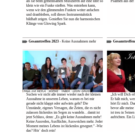
als sie beim gemeinsamen Musizieren auf eine Idee so
Psalmen aus der 
klein wie ein Funke stießen. Was entstehen kann,
wenn wir den glimmenden Funken weiter anfachen
und dranbleiben, soll dieses Instrumentalstück
bildhaft zeigen. Genießen Sie nun die harmonischen
Klänge von Glowing Spark.
Gesamttreffen 2023
- Keine Ausnahmen mehr
Gesamttreffen
Suchen wir nicht alle immer wieder nach der kleinen
„Ich will Dich e
Ausnahme in unserem Leben, warum es bei mir
Er hält mich, wen
gerade nicht klappt oder aufwärts geht? Die
hört Er mich. Dar
Umstände, eigenes Versagen, die Zeiten, die es nicht
bevor alle meine
zulassen lückenlos im Segen zu wandeln…damit ist
ist treu in Sein
jetzt Schluss, denn: „Es gibt keine Ausnahmen mehr!
aufrichten. Ein 
Keine Ausreden, Ausflüchte, Ausweichen mehr. Jeder
Moment meines Lebens ist lückenlos gesegnet.“ -Wie
das? Hör´ doch rein!