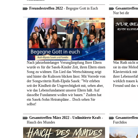
Freundestreffen 2022
- Begegne Gott in Euch
Gesamttreffen 
Nur bei dir
Nach jahrzehntelanger Verunglimpfung Ihrer Eltern
Was Ruth nicht m
wurde es für die Sasek-Kinder Zeit, ihren Eltern einen
sie in eine Melo
Song zu widmen. Ein Lied das Wertschätzung zeigt
Klavierstück mit
und hinter die Kulissen blicken lässt. Mit Vorrede von
ihrer Lebenserf
der Songwriterin Ruth-Elpida Sasek: "Wir erleben
wirklich trauen ka
seit der Kindheit die Ungerechtigkeit mit, sehen aber,
Freund und das 
wie das Lebensfundament unserer Eltern hält. Auf
dasselbe Fundament wollen wir bauen." Zudem hat
ein Sasek-Sohn Heiratspläne... Doch sehen Sie
selbst!
Gesamttreffen März 2022 - Unlimitierte Kraft
-
Gesamttreffen 
Hauch des Mundes
Furchtlos