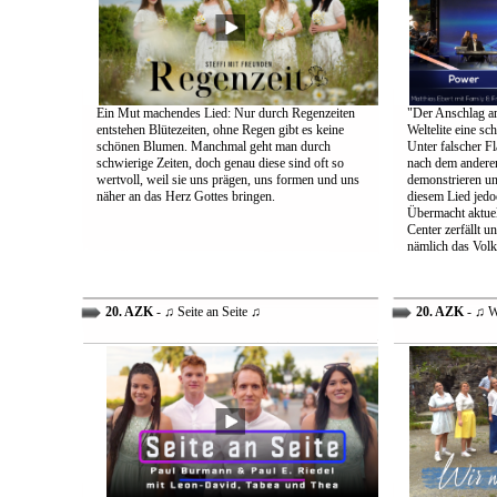
Ein Mut machendes Lied: Nur durch Regenzeiten
"Der Anschlag am
entstehen Blütezeiten, ohne Regen gibt es keine
Weltelite eine sc
schönen Blumen. Manchmal geht man durch
Unter falscher Fl
schwierige Zeiten, doch genau diese sind oft so
nach dem anderen
wertvoll, weil sie uns prägen, uns formen und uns
demonstrieren un
näher an das Herz Gottes bringen.
diesem Lied jedo
Übermacht aktuel
Center zerfällt u
nämlich das Volk
20. AZK
- ♫ Seite an Seite ♫
20. AZK
- ♫ W