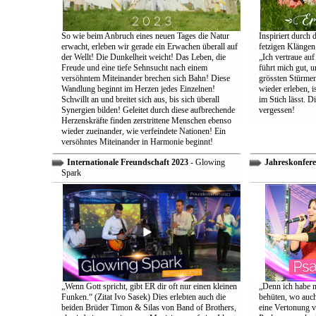
So wie beim Anbruch eines neuen Tages die Natur
Inspiriert durch 
erwacht, erleben wir gerade ein Erwachen überall auf
fetzigen Klängen
der Wellt! Die Dunkelheit weicht! Das Leben, die
„Ich vertraue auf
Freude und eine tiefe Sehnsucht nach einem
führt mich gut, 
versöhntem Miteinander brechen sich Bahn! Diese
grössten Stürmen
Wandlung beginnt im Herzen jedes Einzelnen!
wieder erleben, is
Schwillt an und breitet sich aus, bis sich überall
im Stich lässt. D
Synergien bilden! Geleitet durch diese aufbrechende
vergessen!
Herzenskräfte finden zerstrittene Menschen ebenso
wieder zueinander, wie verfeindete Nationen! Ein
versöhntes Miteinander in Harmonie beginnt!
Internationale Freundschaft 2023
- Glowing
Jahreskonfere
Spark
„Wenn Gott spricht, gibt ER dir oft nur einen kleinen
„Denn ich habe m
Funken.“ (Zitat Ivo Sasek) Dies erlebten auch die
behüten, wo auch
beiden Brüder Timon & Silas von Band of Brothers,
eine Vertonung v