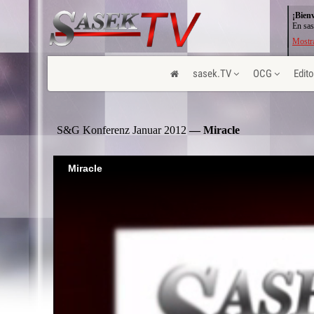
¡Bien
En sas
Mostra
sasek.TV
OCG
Edito
S&G Konferenz Januar 2012
— Miracle
Miracle