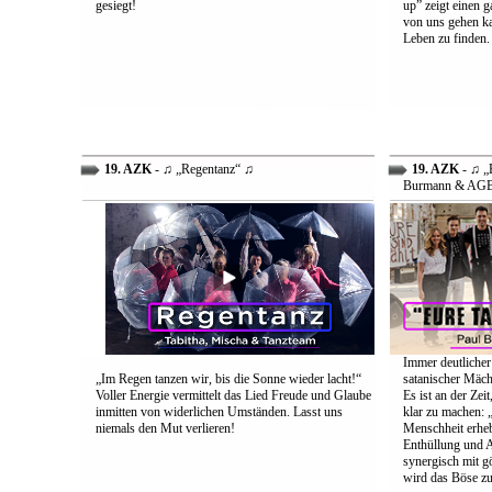
gesiegt!
up” zeigt einen 
von uns gehen ka
Leben zu finden.
19. AZK
- ♫ „Regentanz“ ♫
19. AZK
- ♫ „E
Burmann & AG
Immer deutlicher
„Im Regen tanzen wir, bis die Sonne wieder lacht!“
satanischer Mäch
Voller Energie vermittelt das Lied Freude und Glaube
Es ist an der Ze
inmitten von widerlichen Umständen. Lasst uns
klar zu machen: „
niemals den Mut verlieren!
Menschheit erheb
Enthüllung und A
synergisch mit g
wird das Böse zu