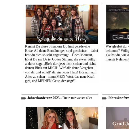
Kennst Du diese Situation? Du hast gerade eine
Was glaubst du, 
Krise. All deine Bemühungen sind gescheitert – dabei
bekommt? Völlig 
hast du dich so sehr angestrengt... Doch Moment,
glaubst du, wie 
hörst Du es? Da ist Gottes Stimme, die etwas völlig
musst? Nehmen bi
anderes sagt: „Bleib dort jetzt nicht stehen und richte
deinen Blick auf MICH! Wirf alle deine Vergehen
von dir und schaff‘ dir ein neues Herz! Hör auf, auf
Altes zu sehen - nimm MEIN Wort, das neue Kraft
gibt, und MEINEN Geist, der siegt!“.
Jahreskonferenz 2023
- Du in mir weisst alles
Jahreskonfere