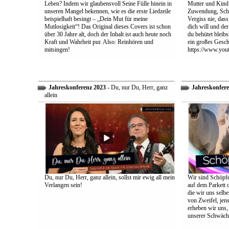
Leben? Indem wir glaubensvoll Seine Fülle hinein in
Mutter und Kind:
unseren Mangel bekennen, wie es die erste Liedzeile
Zuwendung, Schu
beispielhaft besingt – „Dein Mut für meine
Vergiss nie, dass
Mutlosigkeit“! Das Original dieses Covers ist schon
dich will und der
über 30 Jahre alt, doch der Inhalt ist auch heute noch
du behütet bleib
Kraft und Wahrheit pur. Also: Reinhören und
ein großes Gesch
mitsingen!
https://www.yo
Jahreskonferenz 2023
- Du, nur Du, Herr, ganz
Jahreskonfere
allein
Du, nur Du, Herr, ganz allein, sollst mir ewig all mein
Wir sind Schöpfe
Verlangen sein!
auf dem Parkett 
die wir uns selbe
von Zweifel, jens
erheben wir uns
unserer Schwäch