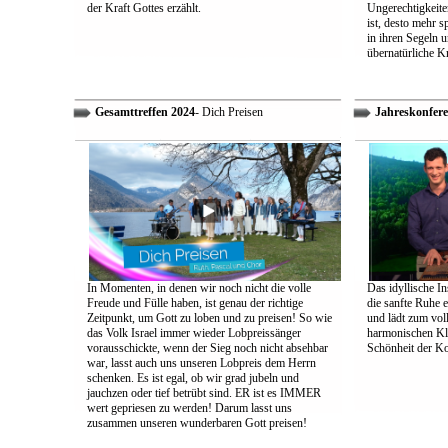
der Kraft Gottes erzählt.
Ungerechtigkeiten
ist, desto mehr 
in ihren Segeln 
übernatürliche Kr
Gesamttreffen 2024
- Dich Preisen
Jahreskonfere
In Momenten, in denen wir noch nicht die volle
Das idyllische In
Freude und Fülle haben, ist genau der richtige
die sanfte Ruhe 
Zeitpunkt, um Gott zu loben und zu preisen! So wie
und lädt zum vol
das Volk Israel immer wieder Lobpreissänger
harmonischen Klä
vorausschickte, wenn der Sieg noch nicht absehbar
Schönheit der K
war, lasst auch uns unseren Lobpreis dem Herrn
schenken. Es ist egal, ob wir grad jubeln und
jauchzen oder tief betrübt sind. ER ist es IMMER
wert gepriesen zu werden! Darum lasst uns
zusammen unseren wunderbaren Gott preisen!