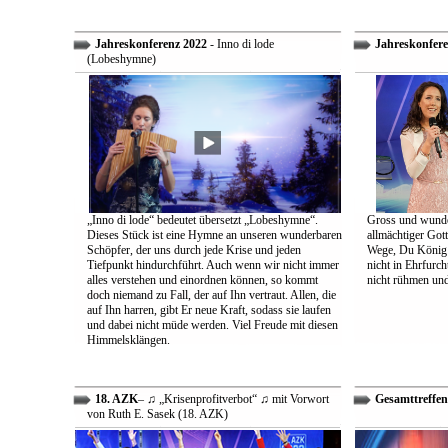
Jahreskonferenz 2022
- Inno di lode
Jahreskonfere
(Lobeshymne)
„Inno di lode“ bedeutet übersetzt „Lobeshymne“.
Gross und wunde
Dieses Stück ist eine Hymne an unseren wunderbaren
allmächtiger Got
Schöpfer, der uns durch jede Krise und jeden
Wege, Du König a
Tiefpunkt hindurchführt. Auch wenn wir nicht immer
nicht in Ehrfur
alles verstehen und einordnen können, so kommt
nicht rühmen und 
doch niemand zu Fall, der auf Ihn vertraut. Allen, die
auf Ihn harren, gibt Er neue Kraft, sodass sie laufen
und dabei nicht müde werden. Viel Freude mit diesen
Himmelsklängen.
18. AZK
– ♫ „Krisenprofitverbot“ ♫ mit Vorwort
Gesamttreffen
von Ruth E. Sasek (18. AZK)