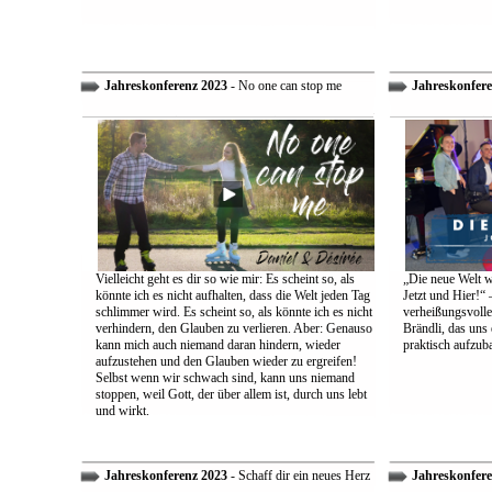
Jahreskonferenz 2023
- No one can stop me
Jahreskonfere
Vielleicht geht es dir so wie mir: Es scheint so, als
„Die neue Welt w
könnte ich es nicht aufhalten, dass die Welt jeden Tag
Jetzt und Hier!“ 
schlimmer wird. Es scheint so, als könnte ich es nicht
verheißungsvolle
verhindern, den Glauben zu verlieren. Aber: Genauso
Brändli, das uns 
kann mich auch niemand daran hindern, wieder
praktisch aufzub
aufzustehen und den Glauben wieder zu ergreifen!
Selbst wenn wir schwach sind, kann uns niemand
stoppen, weil Gott, der über allem ist, durch uns lebt
und wirkt.
Jahreskonferenz 2023
- Schaff dir ein neues Herz
Jahreskonfere