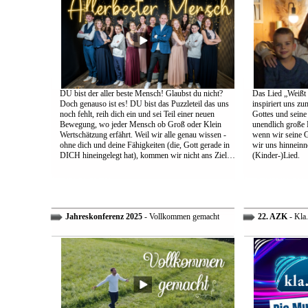
DU bist der aller beste Mensch! Glaubst du nicht?
Das Lied „Weißt d
Doch genauso ist es! DU bist das Puzzleteil das uns
inspiriert uns z
noch fehlt, reih dich ein und sei Teil einer neuen
Gottes und sein
Bewegung, wo jeder Mensch ob Groß oder Klein
unendlich große L
Wertschätzung erfährt. Weil wir alle genau wissen -
wenn wir seine 
ohne dich und deine Fähigkeiten (die, Gott gerade in
wir uns hinneinn
DICH hineingelegt hat), kommen wir nicht ans Ziel…
(Kinder-)Lied.
Jahreskonferenz 2025
- Vollkommen gemacht
22. AZK
- Kla.