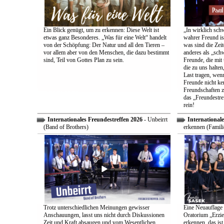
Ein Blick genügt, um zu erkennen: Diese Welt ist
„In wirklich sch
etwas ganz Besonderes. „Was für eine Welt“ handelt
wahrer Freund is
von der Schöpfung: Der Natur und all den Tieren –
was sind die Zeit
vor allem aber von den Menschen, die dazu bestimmt
anderes als „sch
sind, Teil von Gottes Plan zu sein.
Freunde, die mit 
die zu uns halten
Last tragen, wen
Freunde nicht ken
Freundschaften z
das „Freundestre
rein!
Internationales Freundestreffen 2026
- Unbeirrt
Internationale
(Band of Brothers)
erkennen (Famili
Trotz unterschiedlichen Meinungen gewisser
Eine Neuauflage 
Anschauungen, lasst uns nicht durch Diskussionen
Oratorium „Erzie
Zeit und Kraft absaugen und vom Wesentlichen
erkennen, das ist