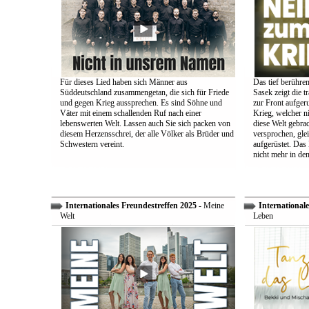
Für dieses Lied haben sich Männer aus
Das tief berühre
Süddeutschland zusammengetan, die sich für Friede
Sasek zeigt die t
und gegen Krieg aussprechen. Es sind Söhne und
zur Front aufger
Väter mit einem schallenden Ruf nach einer
Krieg, welcher n
lebenswerten Welt. Lassen auch Sie sich packen von
diese Welt gebra
diesem Herzensschrei, der alle Völker als Brüder und
versprochen, glei
Schwestern vereint.
aufgerüstet. Das
nicht mehr in den
Internationales Freundestreffen 2025
- Meine
Internationale
Welt
Leben