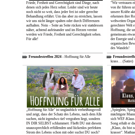
Friede, Freiheit und Gerechtigkeit sind Dinge, nach
"Wir vertrauen e
denen sich jedes Herz sehnt. Leider sind wir heute
von ihr führen un
noch nicht so weit, dass jeder frei ist oder gerechte
unsere Kräfte ak
Behandlung erfährt. Um das aber zu erreichen, lassen
erkennen ihre Rol
wir uns nicht länger spalten oder durch Differenzen
weltweiten Organ
aufhalten. Nein – Seite an Seite rücken wir stattdessen
gerechtere Welt e
näher, achtend aufeinander und im Herzen vereint
Hoffnung, die uns
werden wir Friede, Freiheit und Gerechtigkeit sehen.
gemeinsam etwas
Für alle!
der Energie und 
organischen Bewe
des Wandels!
Freundestreffen 2024
- Hoffnung für Alle
Freundestreff
krass… (Satire)
„Hoffnung für Alle“ ist unglaublich verheißungsvoll
„Spieglein, Spieg
und zeigt, dass der Schatz des Lebens, nach dem Alle
mächtigste Mann 
suchen, nicht irgendwo tief vergraben liegt, sondern
sich WEF-Klaus 
IN DIR SELBST schlummert. Fließt DU mit diesem
Song erhält er di
unaussprechlich erfüllenden und lückenlos perfekten
„Klaus, du bist 
Strom des Lebens schon mit oder suchst DU noch?
krasser“. Mathia