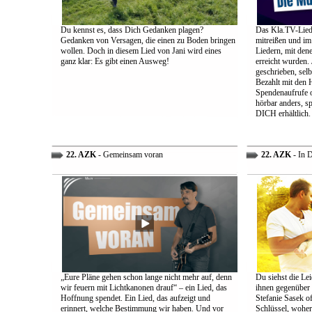
Du kennst es, dass Dich Gedanken plagen?
Das Kla.TV-Liede
Gedanken von Versagen, die einen zu Boden bringen
mitreißen und im
wollen. Doch in diesem Lied von Jani wird eines
Liedern, mit den
ganz klar: Es gibt einen Ausweg!
erreicht wurden.
geschrieben, selb
Bezahlt mit den 
Spendenaufrufe o
hörbar anders, sp
DICH erhältlich.
22. AZK
- Gemeinsam voran
22. AZK
- In 
„Eure Pläne gehen schon lange nicht mehr auf, denn
Du siehst die Lei
wir feuern mit Lichtkanonen drauf“ – ein Lied, das
ihnen gegenüber
Hoffnung spendet. Ein Lied, das aufzeigt und
Stefanie Sasek o
erinnert, welche Bestimmung wir haben. Und vor
Schlüssel, woher