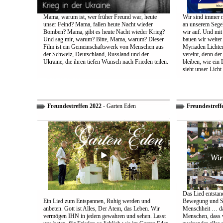
Mama, warum ist, wer früher Freund war, heute
Wir sind immer n
unser Feind? Mama, fallen heute Nacht wieder
an unserem Segel
Bomben? Mama, gibt es heute Nacht wieder Krieg?
wir auf. Und mit
Und sag mir, warum? Bitte, Mama, warum? Dieser
bauen wir weiter
Film ist ein Gemeinschaftswerk von Menschen aus
Myriaden Lichter
der Schweiz, Deutschland, Russland und der
vereint, denn de
Ukraine, die ihren tiefen Wunsch nach Frieden teilen.
bleiben, wie ein 
sieht unser Licht
Freundestreffen 2022
- Garten Eden
Freundestreff
Das Lied entstand
Ein Lied zum Entspannen, Ruhig werden und
Bewegung und So
anbeten. Gott ist Alles, Der Atem, das Leben. Wir
Menschheit … das
vermögen IHN in jedem gewahren und sehen. Lasst
Menschen, dass w