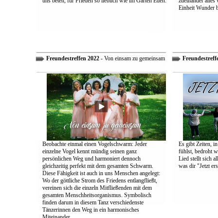
uns beten, für Frieden so lieblich wie im Garten Eden.
zueinander alles
Einheit Wunder 
Freundestreffen 2022
- Von einsam zu gemeinsam
Freundestreff
Beobachte einmal einen Vogelschwarm: Jeder
Es gibt Zeiten, i
einzelne Vogel kennt mündig seinen ganz
fühlst, bedroht w
persönlichen Weg und harmoniert dennoch
Lied stellt sich 
gleichzeitig perfekt mit dem gesamten Schwarm.
was dir "Jetzt ers
Diese Fähigkeit ist auch in uns Menschen angelegt:
Wo der göttliche Strom des Friedens entlangfließt,
vereinen sich die einzeln Mitfließenden mit dem
gesamten Menschheitsorganismus. Symbolisch
finden darum in diesem Tanz verschiedenste
Tänzerinnen den Weg in ein harmonisches
Miteinander.