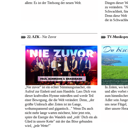
allem: Es ist der Titelsong der neuen Welt.
Dingen dieser We
zu verändern. "Ni
Schwachheit, find
Denn diese Welt 
die in Schwachhe
22. AZK
- Nie Zuvor
TV-Musikspez
„Nie zuvor“ ist ein echter Stimmungsmacher, ein
In Zeiten, wo kei
Aufruf zur Einheit und zum Handeln. Lass Dich von
und alles vorbei s
dieser kraftvollen Hymne mitreißen und werde Teil
zum himmlischen 
einer Bewegung, die die Welt verändert. Denn, „der
Adler sein Junges
größte Umbruch aller Zeiten ist im Gange,
uns neue Flügel,
weltumspannend und gigantisch..." Wenn Du auch
über unsere Her
nicht mehr lange warten möchtest, höre jetzt rein,
spüre die Energie des Wandels und „reih‘ Dich ein als
Glied in unsere Kette" mit der das Böse gebunden
wird, „jede Wette!"