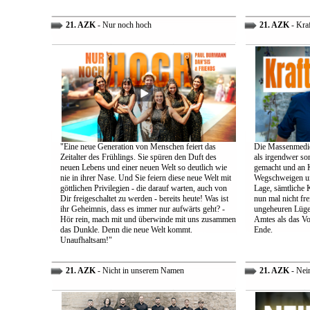
21. AZK
- Nur noch hoch
21. AZK
- Kra
"Eine neue Generation von Menschen feiert das
Die Massenmedie
Zeitalter des Frühlings. Sie spüren den Duft des
als irgendwer son
neuen Lebens und einer neuen Welt so deutlich wie
gemacht und an K
nie in ihrer Nase. Und Sie feiern diese neue Welt mit
Wegschweigen un
göttlichen Privilegien - die darauf warten, auch von
Lage, sämtliche 
Dir freigeschaltet zu werden - bereits heute! Was ist
nun mal nicht fre
ihr Geheimnis, dass es immer nur aufwärts geht? -
ungeheuren Lügen 
Hör rein, mach mit und überwinde mit uns zusammen
Amtes als das Vo
das Dunkle. Denn die neue Welt kommt.
Ende.
Unaufhaltsam!"
21. AZK
- Nicht in unserem Namen
21. AZK
- Nei