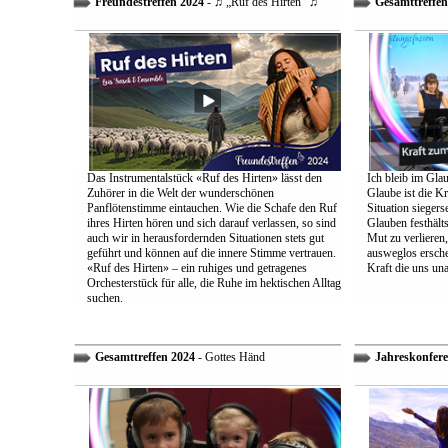
Freundestreffen 2024
- ♫ „Ruf des Hirten“ ♫
Gesamttreffen
Das Instrumentalstück «Ruf des Hirten» lässt den
Ich bleib im Glau
Zuhörer in die Welt der wunderschönen
Glaube ist die Kr
Panflötenstimme eintauchen. Wie die Schafe den Ruf
Situation sieger
ihres Hirten hören und sich darauf verlassen, so sind
Glauben festhält
auch wir in herausfordernden Situationen stets gut
Mut zu verlieren
geführt und können auf die innere Stimme vertrauen.
ausweglos ersche
«Ruf des Hirten» – ein ruhiges und getragenes
Kraft die uns un
Orchesterstück für alle, die Ruhe im hektischen Alltag
suchen.
Gesamttreffen 2024
- Gottes Händ
Jahreskonfere