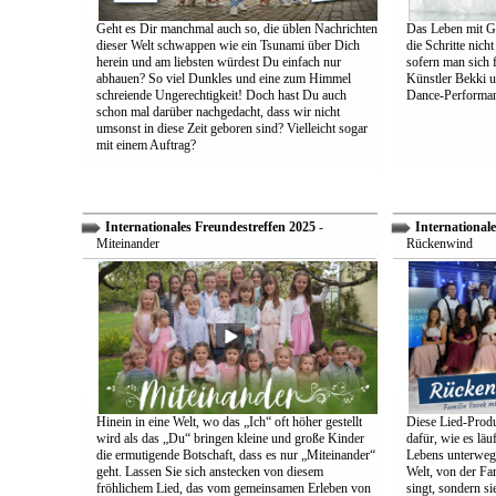
Geht es Dir manchmal auch so, die üblen Nachrichten
Das Leben mit Go
dieser Welt schwappen wie ein Tsunami über Dich
die Schritte nich
herein und am liebsten würdest Du einfach nur
sofern man sich 
abhauen? So viel Dunkles und eine zum Himmel
Künstler Bekki u
schreiende Ungerechtigkeit! Doch hast Du auch
Dance-Performan
schon mal darüber nachgedacht, dass wir nicht
umsonst in diese Zeit geboren sind? Vielleicht sogar
mit einem Auftrag?
Internationales Freundestreffen 2025
-
Internationale
Miteinander
Rückenwind
Hinein in eine Welt, wo das „Ich“ oft höher gestellt
Diese Lied-Produ
wird als das „Du“ bringen kleine und große Kinder
dafür, wie es lä
die ermutigende Botschaft, dass es nur „Miteinander“
Lebens unterwegs 
geht. Lassen Sie sich anstecken von diesem
Welt, von der Fam
fröhlichem Lied, das vom gemeinsamen Erleben von
singt, sondern sie