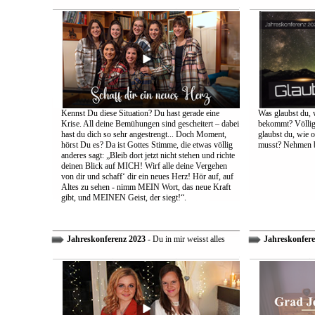
Kennst Du diese Situation? Du hast gerade eine
Was glaubst du, 
Krise. All deine Bemühungen sind gescheitert – dabei
bekommt? Völlig 
hast du dich so sehr angestrengt... Doch Moment,
glaubst du, wie 
hörst Du es? Da ist Gottes Stimme, die etwas völlig
musst? Nehmen bi
anderes sagt: „Bleib dort jetzt nicht stehen und richte
deinen Blick auf MICH! Wirf alle deine Vergehen
von dir und schaff‘ dir ein neues Herz! Hör auf, auf
Altes zu sehen - nimm MEIN Wort, das neue Kraft
gibt, und MEINEN Geist, der siegt!“.
Jahreskonferenz 2023
- Du in mir weisst alles
Jahreskonfere