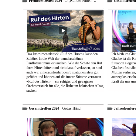
Freundestreffen 2024
- ♫ „Ruf des Hirten“ ♫
Gesamttreffen
Das Instrumentalstück «Ruf des Hirten» lässt den
Ich bleib im Glau
Zuhörer in die Welt der wunderschönen
Glaube ist die Kr
Panflötenstimme eintauchen. Wie die Schafe den Ruf
Situation sieger
ihres Hirten hören und sich darauf verlassen, so sind
Glauben festhält
auch wir in herausfordernden Situationen stets gut
Mut zu verlieren
geführt und können auf die innere Stimme vertrauen.
ausweglos ersche
«Ruf des Hirten» – ein ruhiges und getragenes
Kraft die uns un
Orchesterstück für alle, die Ruhe im hektischen Alltag
suchen.
Gesamttreffen 2024
- Gottes Händ
Jahreskonfere