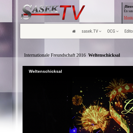
¡Bien
En sas
Mostra
sasek.TV
OCG
Edito
Internationale Freundschaft 2016
 Weltenschicksal
Weltenschicksal