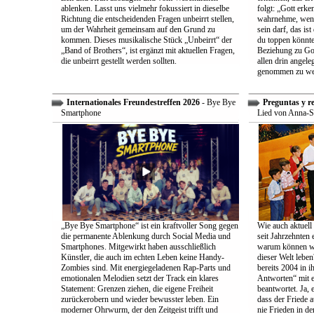
ablenken. Lasst uns vielmehr fokussiert in dieselbe
folgt: „Gott erk
Richtung die entscheidenden Fragen unbeirrt stellen,
wahrnehme, wenn
um der Wahrheit gemeinsam auf den Grund zu
sein darf, das is
kommen. Dieses musikalische Stück „Unbeirrt“ der
du toppen könnte
„Band of Brothers“, ist ergänzt mit aktuellen Fragen,
Beziehung zu Gott
die unbeirrt gestellt werden sollten.
allen drin angele
genommen zu we
Internationales Freundestreffen 2026
- Bye Bye
Preguntas y r
Smartphone
Lied von Anna-S
„Bye Bye Smartphone“ ist ein kraftvoller Song gegen
Wie auch aktuell 
die permanente Ablenkung durch Social Media und
seit Jahrzehnten
Smartphones. Mitgewirkt haben ausschließlich
warum können wir
Künstler, die auch im echten Leben keine Handy-
dieser Welt leben
Zombies sind. Mit energiegeladenen Rap-Parts und
bereits 2004 in 
emotionalen Melodien setzt der Track ein klares
Antworten“ mit e
Statement: Grenzen ziehen, die eigene Freiheit
beantwortet. Ja, 
zurückerobern und wieder bewusster leben. Ein
dass der Friede a
moderner Ohrwurm, der den Zeitgeist trifft und
nie Frieden in de