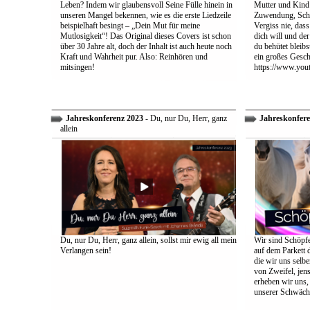
Leben? Indem wir glaubensvoll Seine Fülle hinein in
Mutter und Kind:
unseren Mangel bekennen, wie es die erste Liedzeile
Zuwendung, Schu
beispielhaft besingt – „Dein Mut für meine
Vergiss nie, dass
Mutlosigkeit“! Das Original dieses Covers ist schon
dich will und der
über 30 Jahre alt, doch der Inhalt ist auch heute noch
du behütet bleib
Kraft und Wahrheit pur. Also: Reinhören und
ein großes Gesch
mitsingen!
https://www.yo
Jahreskonferenz 2023
- Du, nur Du, Herr, ganz
Jahreskonfere
allein
Du, nur Du, Herr, ganz allein, sollst mir ewig all mein
Wir sind Schöpfe
Verlangen sein!
auf dem Parkett 
die wir uns selbe
von Zweifel, jens
erheben wir uns
unserer Schwäch