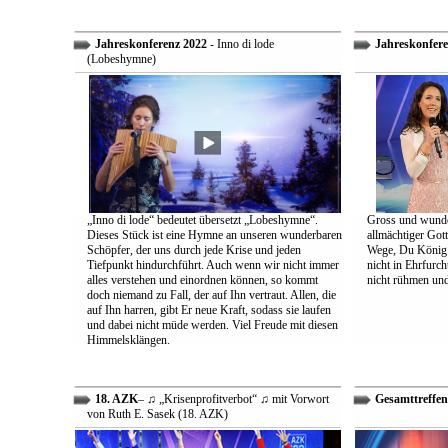
Jahreskonferenz 2022
- Inno di lode
Jahreskonfere
(Lobeshymne)
„Inno di lode“ bedeutet übersetzt „Lobeshymne“.
Gross und wunde
Dieses Stück ist eine Hymne an unseren wunderbaren
allmächtiger Got
Schöpfer, der uns durch jede Krise und jeden
Wege, Du König a
Tiefpunkt hindurchführt. Auch wenn wir nicht immer
nicht in Ehrfur
alles verstehen und einordnen können, so kommt
nicht rühmen und 
doch niemand zu Fall, der auf Ihn vertraut. Allen, die
auf Ihn harren, gibt Er neue Kraft, sodass sie laufen
und dabei nicht müde werden. Viel Freude mit diesen
Himmelsklängen.
18. AZK
– ♫ „Krisenprofitverbot“ ♫ mit Vorwort
Gesamttreffen
von Ruth E. Sasek (18. AZK)