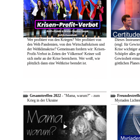
Wer profitiert von den Kriegen? Wer profitiert von
Dieses Instrumen
den Welt-Pandemien, von den Wirtschaftskrisen und
(engl. für Gewiss
der Weltklimakrise? Gemeinsam fordern wir: Krisen-
Krise wichtiger a
Profit-Verbot in Zeiten der Völkernot! Keiner soll
Schöpfer alles g
sich mehr an der Krise bereichern. Wer weiß, wie
Gewissheit ermuti
plötzlich dann eine Weltkrise beendet ist.
göttlichen Plane
Gesamttreffen 2022
- "Mama, warum?" - zum
Freundestreff
Krieg in der Ukraine
Myriaden Lichter