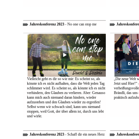
Jahreskonferenz 2023
- No one can stop me
Jahreskonfere
Vielleicht geht es dir so wie mir: Es scheint so, als
„Die neue Welt w
könnte ich es nicht aufhalten, dass die Welt jeden Tag
Jetzt und Hier!“ 
schlimmer wird. Es scheint so, als könnte ich es nicht
verheißungsvolle
verhindern, den Glauben zu verlieren. Aber: Genauso
Brändli, das uns 
kann mich auch niemand daran hindern, wieder
praktisch aufzub
aufzustehen und den Glauben wieder zu ergreifen!
Selbst wenn wir schwach sind, kann uns niemand
stoppen, weil Gott, der über allem ist, durch uns lebt
und wirkt.
Jahreskonferenz 2023
- Schaff dir ein neues Herz
Jahreskonfere