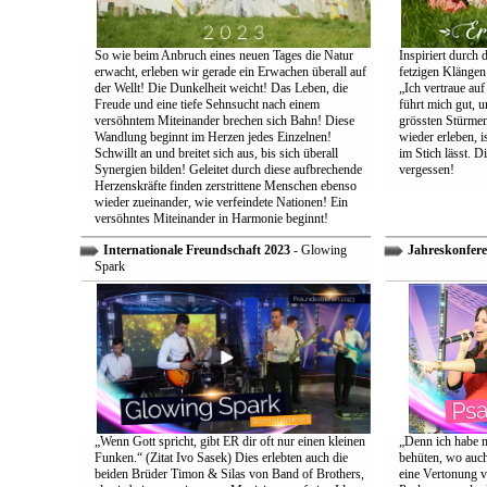
So wie beim Anbruch eines neuen Tages die Natur
Inspiriert durch 
erwacht, erleben wir gerade ein Erwachen überall auf
fetzigen Klängen
der Wellt! Die Dunkelheit weicht! Das Leben, die
„Ich vertraue auf
Freude und eine tiefe Sehnsucht nach einem
führt mich gut, 
versöhntem Miteinander brechen sich Bahn! Diese
grössten Stürmen
Wandlung beginnt im Herzen jedes Einzelnen!
wieder erleben, is
Schwillt an und breitet sich aus, bis sich überall
im Stich lässt. D
Synergien bilden! Geleitet durch diese aufbrechende
vergessen!
Herzenskräfte finden zerstrittene Menschen ebenso
wieder zueinander, wie verfeindete Nationen! Ein
versöhntes Miteinander in Harmonie beginnt!
Internationale Freundschaft 2023
- Glowing
Jahreskonfere
Spark
„Wenn Gott spricht, gibt ER dir oft nur einen kleinen
„Denn ich habe m
Funken.“ (Zitat Ivo Sasek) Dies erlebten auch die
behüten, wo auch
beiden Brüder Timon & Silas von Band of Brothers,
eine Vertonung v