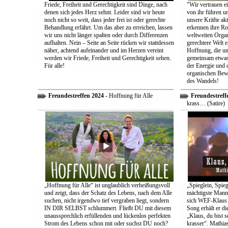
Friede, Freiheit und Gerechtigkeit sind Dinge, nach
"Wir vertrauen e
denen sich jedes Herz sehnt. Leider sind wir heute
von ihr führen un
noch nicht so weit, dass jeder frei ist oder gerechte
unsere Kräfte ak
Behandlung erfährt. Um das aber zu erreichen, lassen
erkennen ihre Rol
wir uns nicht länger spalten oder durch Differenzen
weltweiten Organ
aufhalten. Nein – Seite an Seite rücken wir stattdessen
gerechtere Welt e
näher, achtend aufeinander und im Herzen vereint
Hoffnung, die uns
werden wir Friede, Freiheit und Gerechtigkeit sehen.
gemeinsam etwas
Für alle!
der Energie und 
organischen Bewe
des Wandels!
Freundestreffen 2024
- Hoffnung für Alle
Freundestreff
krass… (Satire)
„Hoffnung für Alle“ ist unglaublich verheißungsvoll
„Spieglein, Spieg
und zeigt, dass der Schatz des Lebens, nach dem Alle
mächtigste Mann 
suchen, nicht irgendwo tief vergraben liegt, sondern
sich WEF-Klaus 
IN DIR SELBST schlummert. Fließt DU mit diesem
Song erhält er di
unaussprechlich erfüllenden und lückenlos perfekten
„Klaus, du bist 
Strom des Lebens schon mit oder suchst DU noch?
krasser“. Mathia