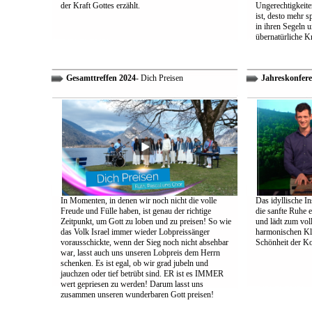
der Kraft Gottes erzählt.
Ungerechtigkeiten
ist, desto mehr 
in ihren Segeln 
übernatürliche Kr
Gesamttreffen 2024
- Dich Preisen
Jahreskonfere
In Momenten, in denen wir noch nicht die volle
Das idyllische In
Freude und Fülle haben, ist genau der richtige
die sanfte Ruhe 
Zeitpunkt, um Gott zu loben und zu preisen! So wie
und lädt zum vol
das Volk Israel immer wieder Lobpreissänger
harmonischen Klä
vorausschickte, wenn der Sieg noch nicht absehbar
Schönheit der K
war, lasst auch uns unseren Lobpreis dem Herrn
schenken. Es ist egal, ob wir grad jubeln und
jauchzen oder tief betrübt sind. ER ist es IMMER
wert gepriesen zu werden! Darum lasst uns
zusammen unseren wunderbaren Gott preisen!