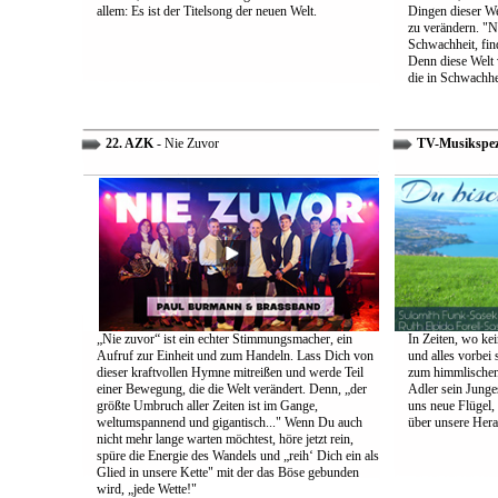
allem: Es ist der Titelsong der neuen Welt.
Dingen dieser We
zu verändern. "Ni
Schwachheit, find
Denn diese Welt 
die in Schwachhe
22. AZK
- Nie Zuvor
TV-Musikspez
„Nie zuvor“ ist ein echter Stimmungsmacher, ein
In Zeiten, wo kei
Aufruf zur Einheit und zum Handeln. Lass Dich von
und alles vorbei s
dieser kraftvollen Hymne mitreißen und werde Teil
zum himmlischen 
einer Bewegung, die die Welt verändert. Denn, „der
Adler sein Junges
größte Umbruch aller Zeiten ist im Gange,
uns neue Flügel,
weltumspannend und gigantisch..." Wenn Du auch
über unsere Her
nicht mehr lange warten möchtest, höre jetzt rein,
spüre die Energie des Wandels und „reih‘ Dich ein als
Glied in unsere Kette" mit der das Böse gebunden
wird, „jede Wette!"