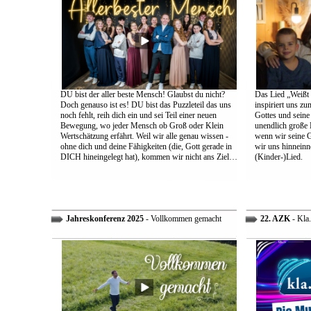
DU bist der aller beste Mensch! Glaubst du nicht?
Das Lied „Weißt d
Doch genauso ist es! DU bist das Puzzleteil das uns
inspiriert uns z
noch fehlt, reih dich ein und sei Teil einer neuen
Gottes und sein
Bewegung, wo jeder Mensch ob Groß oder Klein
unendlich große L
Wertschätzung erfährt. Weil wir alle genau wissen -
wenn wir seine 
ohne dich und deine Fähigkeiten (die, Gott gerade in
wir uns hinneinn
DICH hineingelegt hat), kommen wir nicht ans Ziel…
(Kinder-)Lied.
Jahreskonferenz 2025
- Vollkommen gemacht
22. AZK
- Kla.