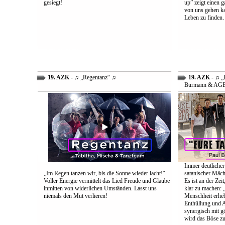
gesiegt!
up” zeigt einen 
von uns gehen ka
Leben zu finden.
19. AZK
- ♫ „Regentanz“ ♫
19. AZK
- ♫ „E
Burmann & AG
Immer deutlicher
„Im Regen tanzen wir, bis die Sonne wieder lacht!“
satanischer Mäch
Voller Energie vermittelt das Lied Freude und Glaube
Es ist an der Ze
inmitten von widerlichen Umständen. Lasst uns
klar zu machen: „
niemals den Mut verlieren!
Menschheit erheb
Enthüllung und A
synergisch mit g
wird das Böse zu