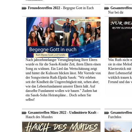
Freundestreffen 2022
- Begegne Gott in Euch
Gesamttreffen 
Nur bei dir
Nach jahrzehntelanger Verunglimpfung Ihrer Eltern
Was Ruth nicht m
wurde es für die Sasek-Kinder Zeit, ihren Eltern einen
sie in eine Melo
Song zu widmen. Ein Lied das Wertschätzung zeigt
Klavierstück mit
und hinter die Kulissen blicken lässt. Mit Vorrede von
ihrer Lebenserf
der Songwriterin Ruth-Elpida Sasek: "Wir erleben
wirklich trauen ka
seit der Kindheit die Ungerechtigkeit mit, sehen aber,
Freund und das 
wie das Lebensfundament unserer Eltern hält. Auf
dasselbe Fundament wollen wir bauen." Zudem hat
ein Sasek-Sohn Heiratspläne... Doch sehen Sie
selbst!
Gesamttreffen März 2022 - Unlimitierte Kraft
-
Gesamttreffen 
Hauch des Mundes
Furchtlos