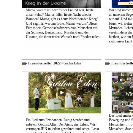
Mama, warum ist, wer früher Freund war, heute
Wir sind immer n
unser Feind? Mama, fallen heute Nacht wieder
an unserem Segel
Bomben? Mama, gibt es heute Nacht wieder Krieg?
wir auf. Und mit
Und sag mir, warum? Bitte, Mama, warum? Dieser
bauen wir weiter
Film ist ein Gemeinschaftswerk von Menschen aus
Myriaden Lichter
der Schweiz, Deutschland, Russland und der
vereint, denn de
Ukraine, die ihren tiefen Wunsch nach Frieden teilen.
bleiben, wie ein 
sieht unser Licht
Freundestreffen 2022
- Garten Eden
Freundestreff
Das Lied entstand
Ein Lied zum Entspannen, Ruhig werden und
Bewegung und So
anbeten. Gott ist Alles, Der Atem, das Leben. Wir
Menschheit … das
vermögen IHN in jedem gewahren und sehen. Lasst
Menschen, dass w