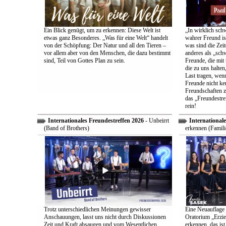
Ein Blick genügt, um zu erkennen: Diese Welt ist
„In wirklich sch
etwas ganz Besonderes. „Was für eine Welt“ handelt
wahrer Freund is
von der Schöpfung: Der Natur und all den Tieren –
was sind die Zeit
vor allem aber von den Menschen, die dazu bestimmt
anderes als „sch
sind, Teil von Gottes Plan zu sein.
Freunde, die mit 
die zu uns halten
Last tragen, wen
Freunde nicht ken
Freundschaften z
das „Freundestre
rein!
Internationales Freundestreffen 2026
- Unbeirrt
Internationale
(Band of Brothers)
erkennen (Famili
Trotz unterschiedlichen Meinungen gewisser
Eine Neuauflage 
Anschauungen, lasst uns nicht durch Diskussionen
Oratorium „Erzie
Zeit und Kraft absaugen und vom Wesentlichen
erkennen, das ist