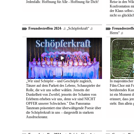
Jedenfalls: Hoffnung für Alle - Hoffnung für Dich!
Reise in den Wil
Konfrontation mit
der Klaus selbst 
nicht so glücklic
Freundestreffen 2024
- ♫ „Schöpferkraft“ ♫
Freundestreff
Herrn“ ♫
„Wir sind Schöpfer – und Geschöpfe zugleich,
In majestätischer
Tänzer auf dem Parkett des Lebens; Schauspieler der
Film-Chor mit Fr
Rolle, die wir uns selber wählen. Jenseits der
berührendes Kun
Dunkelheit von Zweifel, jenseits der Schatten von
ist ein Moment d
Erlebtem erheben wir uns, denn wir sind NICHT
erinnert, dass j
OPFER unserer Schwächen." Das Panorama-
steht. Ihm allein
Tanzteam präsentiert eine überwältigende Poesie über
die Schöpferkraft in uns – dargestellt in starkem
Ausdruckstanz.