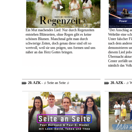
Ein Mut machendes Lied: Nur durch Regenzeiten
"Der Anschlag am
entstehen Blütezeiten, ohne Regen gibt es keine
Weltelite eine sc
schönen Blumen. Manchmal geht man durch
Unter falscher Fl
schwierige Zeiten, doch genau diese sind oft so
nach dem anderen
wertvoll, weil sie uns prägen, uns formen und uns
demonstrieren un
näher an das Herz Gottes bringen.
diesem Lied jedo
Übermacht aktuel
Center zerfällt u
nämlich das Volk
20. AZK
- ♫ Seite an Seite ♫
20. AZK
- ♫ W