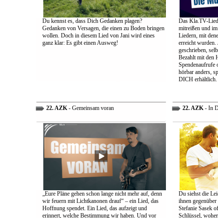
Du kennst es, dass Dich Gedanken plagen?
Das Kla.TV-Liede
Gedanken von Versagen, die einen zu Boden bringen
mitreißen und im
wollen. Doch in diesem Lied von Jani wird eines
Liedern, mit den
ganz klar: Es gibt einen Ausweg!
erreicht wurden.
geschrieben, selb
Bezahlt mit den 
Spendenaufrufe o
hörbar anders, sp
DICH erhältlich.
22. AZK
- Gemeinsam voran
22. AZK
- In 
„Eure Pläne gehen schon lange nicht mehr auf, denn
Du siehst die Lei
wir feuern mit Lichtkanonen drauf“ – ein Lied, das
ihnen gegenüber
Hoffnung spendet. Ein Lied, das aufzeigt und
Stefanie Sasek o
erinnert, welche Bestimmung wir haben. Und vor
Schlüssel, woher