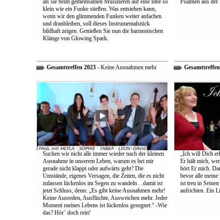
als sie beim gemeinsamen Musizieren auf eine Idee so
Psalmen aus der 
klein wie ein Funke stießen. Was entstehen kann,
wenn wir den glimmenden Funken weiter anfachen
und dranbleiben, soll dieses Instrumentalstück
bildhaft zeigen. Genießen Sie nun die harmonischen
Klänge von Glowing Spark.
Gesamttreffen 2023
- Keine Ausnahmen mehr
Gesamttreffen
Suchen wir nicht alle immer wieder nach der kleinen
„Ich will Dich e
Ausnahme in unserem Leben, warum es bei mir
Er hält mich, wen
gerade nicht klappt oder aufwärts geht? Die
hört Er mich. Dar
Umstände, eigenes Versagen, die Zeiten, die es nicht
bevor alle meine
zulassen lückenlos im Segen zu wandeln…damit ist
ist treu in Sein
jetzt Schluss, denn: „Es gibt keine Ausnahmen mehr!
aufrichten. Ein 
Keine Ausreden, Ausflüchte, Ausweichen mehr. Jeder
Moment meines Lebens ist lückenlos gesegnet.“ -Wie
das? Hör´ doch rein!