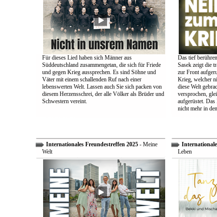
Für dieses Lied haben sich Männer aus
Das tief berühre
Süddeutschland zusammengetan, die sich für Friede
Sasek zeigt die t
und gegen Krieg aussprechen. Es sind Söhne und
zur Front aufger
Väter mit einem schallenden Ruf nach einer
Krieg, welcher n
lebenswerten Welt. Lassen auch Sie sich packen von
diese Welt gebra
diesem Herzensschrei, der alle Völker als Brüder und
versprochen, glei
Schwestern vereint.
aufgerüstet. Das
nicht mehr in den
Internationales Freundestreffen 2025
- Meine
Internationale
Welt
Leben