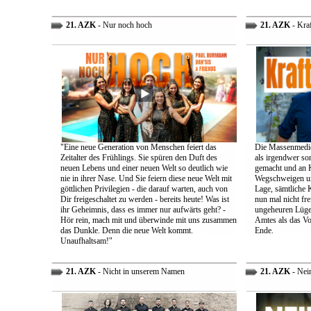
21. AZK
- Nur noch hoch
21. AZK
- Kra
"Eine neue Generation von Menschen feiert das
Die Massenmedie
Zeitalter des Frühlings. Sie spüren den Duft des
als irgendwer son
neuen Lebens und einer neuen Welt so deutlich wie
gemacht und an K
nie in ihrer Nase. Und Sie feiern diese neue Welt mit
Wegschweigen un
göttlichen Privilegien - die darauf warten, auch von
Lage, sämtliche 
Dir freigeschaltet zu werden - bereits heute! Was ist
nun mal nicht fre
ihr Geheimnis, dass es immer nur aufwärts geht? -
ungeheuren Lügen 
Hör rein, mach mit und überwinde mit uns zusammen
Amtes als das Vo
das Dunkle. Denn die neue Welt kommt.
Ende.
Unaufhaltsam!"
21. AZK
- Nicht in unserem Namen
21. AZK
- Nei