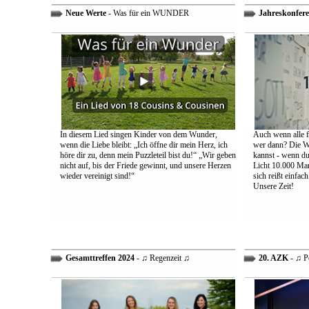
Neue Werte
- Was für ein WUNDER
Jahreskonfere
In diesem Lied singen Kinder von dem Wunder,
Auch wenn alle fa
wenn die Liebe bleibt: „Ich öffne dir mein Herz, ich
wer dann? Die We
höre dir zu, denn mein Puzzleteil bist du!“ „Wir geben
kannst - wenn du 
nicht auf, bis der Friede gewinnt, und unsere Herzen
Licht 10.000 Mann
wieder vereinigt sind!“
sich reißt einfac
Unsere Zeit!
Gesamttreffen 2024
- ♫ Regenzeit ♫
20. AZK
- ♫ P