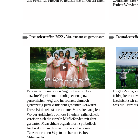
uns beten, für Frieden so lieblich wie im Garten Eden.
zueinander alles
Einheit Wunder 
Freundestreffen 2022
- Von einsam zu gemeinsam
Freundestreff
Beobachte einmal einen Vogelschwarm: Jeder
Es gibt Zeiten, i
einzelne Vogel kennt mündig seinen ganz
fühlst, bedroht w
persönlichen Weg und harmoniert dennoch
Lied stellt sich 
gleichzeitig perfekt mit dem gesamten Schwarm.
was dir "Jetzt ers
Diese Fähigkeit ist auch in uns Menschen angelegt:
Wo der göttliche Strom des Friedens entlangfließt,
vereinen sich die einzeln Mitfließenden mit dem
gesamten Menschheitsorganismus. Symbolisch
finden darum in diesem Tanz verschiedenste
Tänzerinnen den Weg in ein harmonisches
Miteinander.