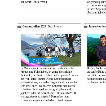
der Kraft Gottes erzählt.
Ungerechtigkeiten
ist, desto mehr 
in ihren Segeln 
übernatürliche Kr
Gesamttreffen 2024
- Dich Preisen
Jahreskonfere
In Momenten, in denen wir noch nicht die volle
Das idyllische In
Freude und Fülle haben, ist genau der richtige
die sanfte Ruhe 
Zeitpunkt, um Gott zu loben und zu preisen! So wie
und lädt zum vol
das Volk Israel immer wieder Lobpreissänger
harmonischen Klä
vorausschickte, wenn der Sieg noch nicht absehbar
Schönheit der K
war, lasst auch uns unseren Lobpreis dem Herrn
schenken. Es ist egal, ob wir grad jubeln und
jauchzen oder tief betrübt sind. ER ist es IMMER
wert gepriesen zu werden! Darum lasst uns
zusammen unseren wunderbaren Gott preisen!