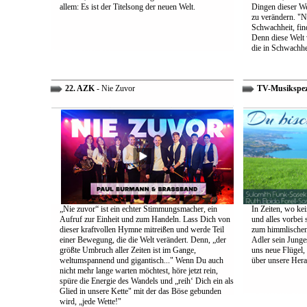
allem: Es ist der Titelsong der neuen Welt.
Dingen dieser We
zu verändern. "Ni
Schwachheit, find
Denn diese Welt 
die in Schwachhe
22. AZK
- Nie Zuvor
TV-Musikspez
„Nie zuvor“ ist ein echter Stimmungsmacher, ein
In Zeiten, wo kei
Aufruf zur Einheit und zum Handeln. Lass Dich von
und alles vorbei s
dieser kraftvollen Hymne mitreißen und werde Teil
zum himmlischen 
einer Bewegung, die die Welt verändert. Denn, „der
Adler sein Junges
größte Umbruch aller Zeiten ist im Gange,
uns neue Flügel,
weltumspannend und gigantisch..." Wenn Du auch
über unsere Her
nicht mehr lange warten möchtest, höre jetzt rein,
spüre die Energie des Wandels und „reih‘ Dich ein als
Glied in unsere Kette" mit der das Böse gebunden
wird, „jede Wette!"