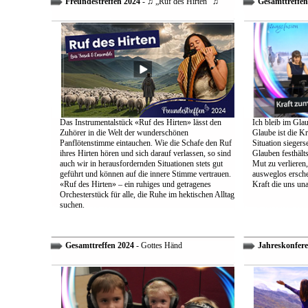
Freundestreffen 2024
- ♫ „Ruf des Hirten“ ♫
Gesamttreffen
Das Instrumentalstück «Ruf des Hirten» lässt den
Ich bleib im Glau
Zuhörer in die Welt der wunderschönen
Glaube ist die Kr
Panflötenstimme eintauchen. Wie die Schafe den Ruf
Situation sieger
ihres Hirten hören und sich darauf verlassen, so sind
Glauben festhält
auch wir in herausfordernden Situationen stets gut
Mut zu verlieren
geführt und können auf die innere Stimme vertrauen.
ausweglos ersche
«Ruf des Hirten» – ein ruhiges und getragenes
Kraft die uns un
Orchesterstück für alle, die Ruhe im hektischen Alltag
suchen.
Gesamttreffen 2024
- Gottes Händ
Jahreskonfere