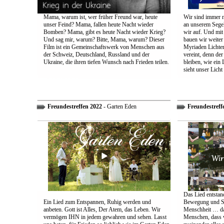
Mama, warum ist, wer früher Freund war, heute
Wir sind immer n
unser Feind? Mama, fallen heute Nacht wieder
an unserem Segel
Bomben? Mama, gibt es heute Nacht wieder Krieg?
wir auf. Und mit
Und sag mir, warum? Bitte, Mama, warum? Dieser
bauen wir weiter
Film ist ein Gemeinschaftswerk von Menschen aus
Myriaden Lichter
der Schweiz, Deutschland, Russland und der
vereint, denn de
Ukraine, die ihren tiefen Wunsch nach Frieden teilen.
bleiben, wie ein 
sieht unser Licht
Freundestreffen 2022
- Garten Eden
Freundestreff
Das Lied entstand
Ein Lied zum Entspannen, Ruhig werden und
Bewegung und So
anbeten. Gott ist Alles, Der Atem, das Leben. Wir
Menschheit … das
vermögen IHN in jedem gewahren und sehen. Lasst
Menschen, dass w