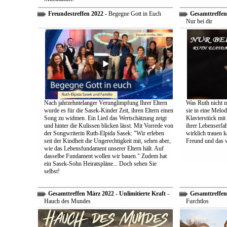
Freundestreffen 2022
- Begegne Gott in Euch
Gesamttreffen 
Nur bei dir
Nach jahrzehntelanger Verunglimpfung Ihrer Eltern
Was Ruth nicht m
wurde es für die Sasek-Kinder Zeit, ihren Eltern einen
sie in eine Melo
Song zu widmen. Ein Lied das Wertschätzung zeigt
Klavierstück mit
und hinter die Kulissen blicken lässt. Mit Vorrede von
ihrer Lebenserf
der Songwriterin Ruth-Elpida Sasek: "Wir erleben
wirklich trauen ka
seit der Kindheit die Ungerechtigkeit mit, sehen aber,
Freund und das 
wie das Lebensfundament unserer Eltern hält. Auf
dasselbe Fundament wollen wir bauen." Zudem hat
ein Sasek-Sohn Heiratspläne... Doch sehen Sie
selbst!
Gesamttreffen März 2022 - Unlimitierte Kraft
-
Gesamttreffen 
Hauch des Mundes
Furchtlos