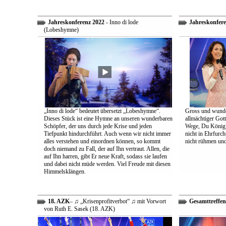
Jahreskonferenz 2022
- Inno di lode
Jahreskonfere
(Lobeshymne)
„Inno di lode“ bedeutet übersetzt „Lobeshymne“.
Gross und wunde
Dieses Stück ist eine Hymne an unseren wunderbaren
allmächtiger Got
Schöpfer, der uns durch jede Krise und jeden
Wege, Du König a
Tiefpunkt hindurchführt. Auch wenn wir nicht immer
nicht in Ehrfur
alles verstehen und einordnen können, so kommt
nicht rühmen und 
doch niemand zu Fall, der auf Ihn vertraut. Allen, die
auf Ihn harren, gibt Er neue Kraft, sodass sie laufen
und dabei nicht müde werden. Viel Freude mit diesen
Himmelsklängen.
18. AZK
– ♫ „Krisenprofitverbot“ ♫ mit Vorwort
Gesamttreffen
von Ruth E. Sasek (18. AZK)