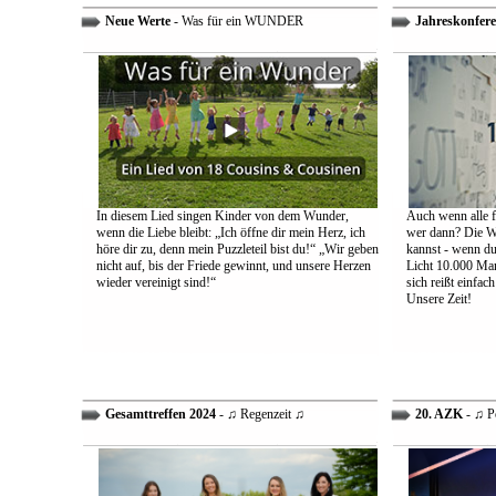
Neue Werte
- Was für ein WUNDER
Jahreskonfere
In diesem Lied singen Kinder von dem Wunder,
Auch wenn alle fa
wenn die Liebe bleibt: „Ich öffne dir mein Herz, ich
wer dann? Die We
höre dir zu, denn mein Puzzleteil bist du!“ „Wir geben
kannst - wenn du 
nicht auf, bis der Friede gewinnt, und unsere Herzen
Licht 10.000 Mann
wieder vereinigt sind!“
sich reißt einfac
Unsere Zeit!
Gesamttreffen 2024
- ♫ Regenzeit ♫
20. AZK
- ♫ P