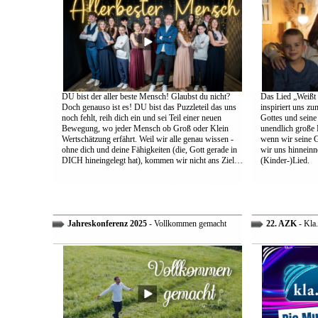
DU bist der aller beste Mensch! Glaubst du nicht?
Das Lied „Weißt d
Doch genauso ist es! DU bist das Puzzleteil das uns
inspiriert uns z
noch fehlt, reih dich ein und sei Teil einer neuen
Gottes und sein
Bewegung, wo jeder Mensch ob Groß oder Klein
unendlich große L
Wertschätzung erfährt. Weil wir alle genau wissen -
wenn wir seine 
ohne dich und deine Fähigkeiten (die, Gott gerade in
wir uns hinneinn
DICH hineingelegt hat), kommen wir nicht ans Ziel…
(Kinder-)Lied.
Jahreskonferenz 2025
- Vollkommen gemacht
22. AZK
- Kla.