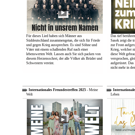
Für dieses Lied haben sich Männer aus
Das tief berühre
Süddeutschland zusammengetan, die sich für Friede
Sasek zeigt die t
und gegen Krieg aussprechen. Es sind Söhne und
zur Front aufger
Väter mit einem schallenden Ruf nach einer
Krieg, welcher n
lebenswerten Welt. Lassen auch Sie sich packen von
diese Welt gebra
diesem Herzensschrei, der alle Völker als Brüder und
versprochen, glei
Schwestern vereint.
aufgerüstet. Das
nicht mehr in den
Internationales Freundestreffen 2025
- Meine
Internationale
Welt
Leben