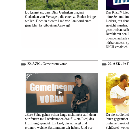
Du kennst es, dass Dich Gedanken plagen?
Das Kla.TV-Liede
Gedanken von Versagen, die einen zu Boden bringen
mitreißen und im
wollen. Doch in diesem Lied von Jani wird eines
Liedern, mit den
ganz klar: Es gibt einen Ausweg!
erreicht wurden.
geschrieben, selb
Bezahlt mit den 
Spendenaufrufe o
hörbar anders, sp
DICH erhältlich.
22. AZK
- Gemeinsam voran
22. AZK
- In 
„Eure Pläne gehen schon lange nicht mehr auf, denn
Du siehst die Lei
wir feuern mit Lichtkanonen drauf“ – ein Lied, das
ihnen gegenüber
Hoffnung spendet. Ein Lied, das aufzeigt und
Stefanie Sasek o
erinnert, welche Bestimmung wir haben. Und vor
Schlüssel, woher