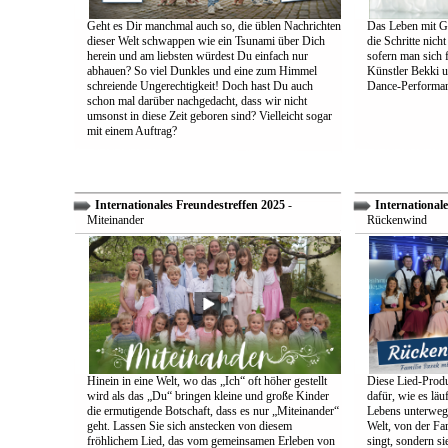
Geht es Dir manchmal auch so, die üblen Nachrichten
Das Leben mit Go
dieser Welt schwappen wie ein Tsunami über Dich
die Schritte nich
herein und am liebsten würdest Du einfach nur
sofern man sich 
abhauen? So viel Dunkles und eine zum Himmel
Künstler Bekki u
schreiende Ungerechtigkeit! Doch hast Du auch
Dance-Performan
schon mal darüber nachgedacht, dass wir nicht
umsonst in diese Zeit geboren sind? Vielleicht sogar
mit einem Auftrag?
Internationales Freundestreffen 2025
-
Internationale
Miteinander
Rückenwind
Hinein in eine Welt, wo das „Ich“ oft höher gestellt
Diese Lied-Produ
wird als das „Du“ bringen kleine und große Kinder
dafür, wie es lä
die ermutigende Botschaft, dass es nur „Miteinander“
Lebens unterwegs 
geht. Lassen Sie sich anstecken von diesem
Welt, von der Fam
fröhlichem Lied, das vom gemeinsamen Erleben von
singt, sondern sie