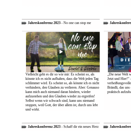
Jahreskonferenz 2023
- No one can stop me
Jahreskonfere
Vielleicht geht es dir so wie mir: Es scheint so, als
„Die neue Welt w
könnte ich es nicht aufhalten, dass die Welt jeden Tag
Jetzt und Hier!“ 
schlimmer wird. Es scheint so, als könnte ich es nicht
verheißungsvolle
verhindern, den Glauben zu verlieren. Aber: Genauso
Brändli, das uns 
kann mich auch niemand daran hindern, wieder
praktisch aufzub
aufzustehen und den Glauben wieder zu ergreifen!
Selbst wenn wir schwach sind, kann uns niemand
stoppen, weil Gott, der über allem ist, durch uns lebt
und wirkt.
Jahreskonferenz 2023
- Schaff dir ein neues Herz
Jahreskonfere