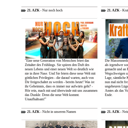
21. AZK
- Nur noch hoch
21. AZK
- Kra
"Eine neue Generation von Menschen feiert das
Die Massenmedie
Zeitalter des Frühlings. Sie spüren den Duft des
als irgendwer son
neuen Lebens und einer neuen Welt so deutlich wie
gemacht und an K
nie in ihrer Nase. Und Sie feiern diese neue Welt mit
Wegschweigen un
göttlichen Privilegien - die darauf warten, auch von
Lage, sämtliche 
Dir freigeschaltet zu werden - bereits heute! Was ist
nun mal nicht fre
ihr Geheimnis, dass es immer nur aufwärts geht? -
ungeheuren Lügen 
Hör rein, mach mit und überwinde mit uns zusammen
Amtes als das Vo
das Dunkle. Denn die neue Welt kommt.
Ende.
Unaufhaltsam!"
21. AZK
- Nicht in unserem Namen
21. AZK
- Nei