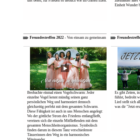
uns beten, für Frieden so lieblich wie im Garten Eden.
zueinander alles
Einheit Wunder 
Freundestreffen 2022
- Von einsam zu gemeinsam
Freundestreff
Beobachte einmal einen Vogelschwarm: Jeder
Es gibt Zeiten, i
einzelne Vogel kennt mündig seinen ganz
fühlst, bedroht w
persönlichen Weg und harmoniert dennoch
Lied stellt sich 
gleichzeitig perfekt mit dem gesamten Schwarm.
was dir "Jetzt ers
Diese Fähigkeit ist auch in uns Menschen angelegt:
Wo der göttliche Strom des Friedens entlangfließt,
vereinen sich die einzeln Mitfließenden mit dem
gesamten Menschheitsorganismus. Symbolisch
finden darum in diesem Tanz verschiedenste
Tänzerinnen den Weg in ein harmonisches
Miteinander.