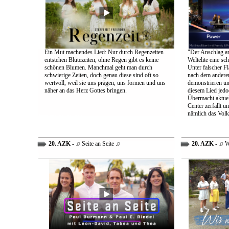
Ein Mut machendes Lied: Nur durch Regenzeiten
"Der Anschlag am
entstehen Blütezeiten, ohne Regen gibt es keine
Weltelite eine sc
schönen Blumen. Manchmal geht man durch
Unter falscher Fl
schwierige Zeiten, doch genau diese sind oft so
nach dem anderen
wertvoll, weil sie uns prägen, uns formen und uns
demonstrieren un
näher an das Herz Gottes bringen.
diesem Lied jedo
Übermacht aktuel
Center zerfällt u
nämlich das Volk
20. AZK
- ♫ Seite an Seite ♫
20. AZK
- ♫ W