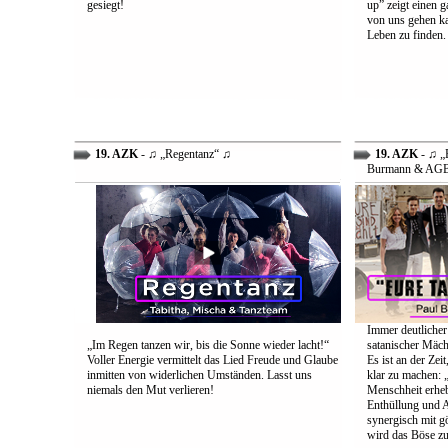
gesiegt!
up” zeigt einen 
von uns gehen ka
Leben zu finden.
19. AZK
- ♫ „Regentanz“ ♫
19. AZK
- ♫ „E
Burmann & AG
Immer deutlicher
„Im Regen tanzen wir, bis die Sonne wieder lacht!“
satanischer Mäch
Voller Energie vermittelt das Lied Freude und Glaube
Es ist an der Ze
inmitten von widerlichen Umständen. Lasst uns
klar zu machen: „
niemals den Mut verlieren!
Menschheit erheb
Enthüllung und A
synergisch mit g
wird das Böse zu