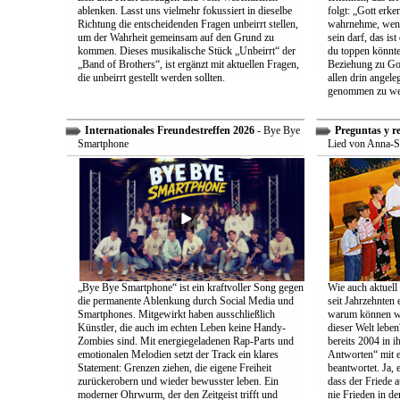
ablenken. Lasst uns vielmehr fokussiert in dieselbe
folgt: „Gott erk
Richtung die entscheidenden Fragen unbeirrt stellen,
wahrnehme, wenn
um der Wahrheit gemeinsam auf den Grund zu
sein darf, das is
kommen. Dieses musikalische Stück „Unbeirrt“ der
du toppen könnte
„Band of Brothers“, ist ergänzt mit aktuellen Fragen,
Beziehung zu Gott
die unbeirrt gestellt werden sollten.
allen drin angele
genommen zu we
Internationales Freundestreffen 2026
- Bye Bye
Preguntas y r
Smartphone
Lied von Anna-S
„Bye Bye Smartphone“ ist ein kraftvoller Song gegen
Wie auch aktuell 
die permanente Ablenkung durch Social Media und
seit Jahrzehnten
Smartphones. Mitgewirkt haben ausschließlich
warum können wir
Künstler, die auch im echten Leben keine Handy-
dieser Welt leben
Zombies sind. Mit energiegeladenen Rap-Parts und
bereits 2004 in 
emotionalen Melodien setzt der Track ein klares
Antworten“ mit e
Statement: Grenzen ziehen, die eigene Freiheit
beantwortet. Ja, 
zurückerobern und wieder bewusster leben. Ein
dass der Friede a
moderner Ohrwurm, der den Zeitgeist trifft und
nie Frieden in de