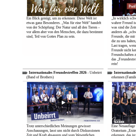
Ein Blick genügt, um zu erkennen: Diese Welt ist
„In wirklich sch
etwas ganz Besonderes. „Was für eine Welt“ handelt
wahrer Freund is
von der Schöpfung: Der Natur und all den Tieren –
was sind die Zeit
vor allem aber von den Menschen, die dazu bestimmt
anderes als „sch
sind, Teil von Gottes Plan zu sein.
Freunde, die mit 
die zu uns halten
Last tragen, wen
Freunde nicht ken
Freundschaften z
das „Freundestre
rein!
Internationales Freundestreffen 2026
- Unbeirrt
Internationale
(Band of Brothers)
erkennen (Famili
Trotz unterschiedlichen Meinungen gewisser
Eine Neuauflage 
Anschauungen, lasst uns nicht durch Diskussionen
Oratorium „Erzie
Zeit und Kraft absaugen und vom Wesentlichen
erkennen, das ist