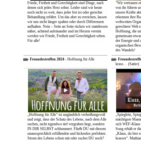
Friede, Freiheit und Gerechtigkeit sind Dinge, nach
"Wir vertrauen e
denen sich jedes Herz sehnt. Leider sind wir heute
von ihr führen un
noch nicht so weit, dass jeder frei ist oder gerechte
unsere Kräfte ak
Behandlung erfährt. Um das aber zu erreichen, lassen
erkennen ihre Rol
wir uns nicht länger spalten oder durch Differenzen
weltweiten Organ
aufhalten. Nein – Seite an Seite rücken wir stattdessen
gerechtere Welt e
näher, achtend aufeinander und im Herzen vereint
Hoffnung, die uns
werden wir Friede, Freiheit und Gerechtigkeit sehen.
gemeinsam etwas
Für alle!
der Energie und 
organischen Bewe
des Wandels!
Freundestreffen 2024
- Hoffnung für Alle
Freundestreff
krass… (Satire)
„Hoffnung für Alle“ ist unglaublich verheißungsvoll
„Spieglein, Spieg
und zeigt, dass der Schatz des Lebens, nach dem Alle
mächtigste Mann 
suchen, nicht irgendwo tief vergraben liegt, sondern
sich WEF-Klaus 
IN DIR SELBST schlummert. Fließt DU mit diesem
Song erhält er di
unaussprechlich erfüllenden und lückenlos perfekten
„Klaus, du bist 
Strom des Lebens schon mit oder suchst DU noch?
krasser“. Mathia