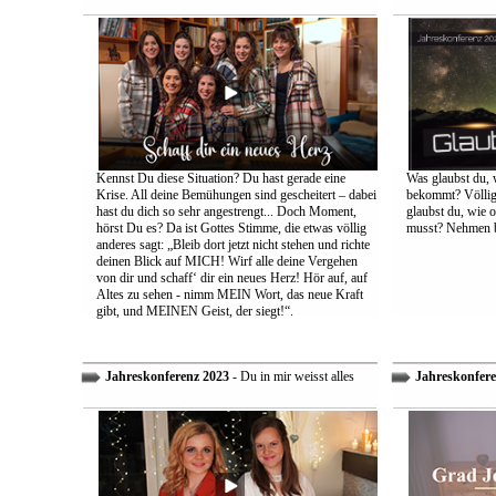
Kennst Du diese Situation? Du hast gerade eine
Was glaubst du, 
Krise. All deine Bemühungen sind gescheitert – dabei
bekommt? Völlig 
hast du dich so sehr angestrengt... Doch Moment,
glaubst du, wie 
hörst Du es? Da ist Gottes Stimme, die etwas völlig
musst? Nehmen bi
anderes sagt: „Bleib dort jetzt nicht stehen und richte
deinen Blick auf MICH! Wirf alle deine Vergehen
von dir und schaff‘ dir ein neues Herz! Hör auf, auf
Altes zu sehen - nimm MEIN Wort, das neue Kraft
gibt, und MEINEN Geist, der siegt!“.
Jahreskonferenz 2023
- Du in mir weisst alles
Jahreskonfere