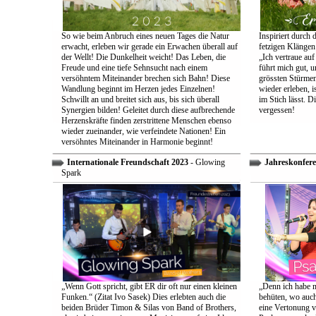
So wie beim Anbruch eines neuen Tages die Natur
Inspiriert durch 
erwacht, erleben wir gerade ein Erwachen überall auf
fetzigen Klängen
der Wellt! Die Dunkelheit weicht! Das Leben, die
„Ich vertraue auf
Freude und eine tiefe Sehnsucht nach einem
führt mich gut, 
versöhntem Miteinander brechen sich Bahn! Diese
grössten Stürmen
Wandlung beginnt im Herzen jedes Einzelnen!
wieder erleben, is
Schwillt an und breitet sich aus, bis sich überall
im Stich lässt. D
Synergien bilden! Geleitet durch diese aufbrechende
vergessen!
Herzenskräfte finden zerstrittene Menschen ebenso
wieder zueinander, wie verfeindete Nationen! Ein
versöhntes Miteinander in Harmonie beginnt!
Internationale Freundschaft 2023
- Glowing
Jahreskonfere
Spark
„Wenn Gott spricht, gibt ER dir oft nur einen kleinen
„Denn ich habe m
Funken.“ (Zitat Ivo Sasek) Dies erlebten auch die
behüten, wo auch
beiden Brüder Timon & Silas von Band of Brothers,
eine Vertonung v