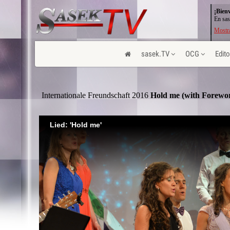
¡Bien
En sas
Mostra
sasek.TV
OCG
Edito
Internationale Freundschaft 2016
 Hold me (with Forewo
Lied: 'Hold me'