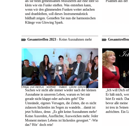
als sie beim gemeinsamen Musizieren auf eine Idee so
Psalmen aus der 
klein wie ein Funke stießen. Was entstehen kann,
wenn wir den glimmenden Funken weiter anfachen
und dranbleiben, soll dieses Instrumentalstück
bildhaft zeigen. Genießen Sie nun die harmonischen
Klänge von Glowing Spark.
Gesamttreffen 2023
- Keine Ausnahmen mehr
Gesamttreffen
Suchen wir nicht alle immer wieder nach der kleinen
„Ich will Dich e
Ausnahme in unserem Leben, warum es bei mir
Er hält mich, wen
gerade nicht klappt oder aufwärts geht? Die
hört Er mich. Dar
Umstände, eigenes Versagen, die Zeiten, die es nicht
bevor alle meine
zulassen lückenlos im Segen zu wandeln…damit ist
ist treu in Sein
jetzt Schluss, denn: „Es gibt keine Ausnahmen mehr!
aufrichten. Ein 
Keine Ausreden, Ausflüchte, Ausweichen mehr. Jeder
Moment meines Lebens ist lückenlos gesegnet.“ -Wie
das? Hör´ doch rein!