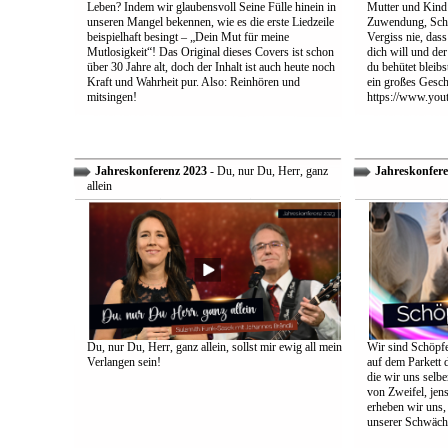
Leben? Indem wir glaubensvoll Seine Fülle hinein in
Mutter und Kind:
unseren Mangel bekennen, wie es die erste Liedzeile
Zuwendung, Schu
beispielhaft besingt – „Dein Mut für meine
Vergiss nie, dass
Mutlosigkeit“! Das Original dieses Covers ist schon
dich will und der
über 30 Jahre alt, doch der Inhalt ist auch heute noch
du behütet bleib
Kraft und Wahrheit pur. Also: Reinhören und
ein großes Gesch
mitsingen!
https://www.yo
Jahreskonferenz 2023
- Du, nur Du, Herr, ganz
Jahreskonfere
allein
Du, nur Du, Herr, ganz allein, sollst mir ewig all mein
Wir sind Schöpfe
Verlangen sein!
auf dem Parkett 
die wir uns selbe
von Zweifel, jens
erheben wir uns
unserer Schwäch