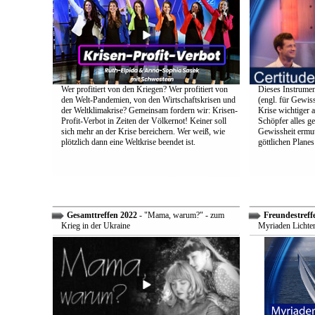
Wer profitiert von den Kriegen? Wer profitiert von
Dieses Instrumen
den Welt-Pandemien, von den Wirtschaftskrisen und
(engl. für Gewiss
der Weltklimakrise? Gemeinsam fordern wir: Krisen-
Krise wichtiger a
Profit-Verbot in Zeiten der Völkernot! Keiner soll
Schöpfer alles g
sich mehr an der Krise bereichern. Wer weiß, wie
Gewissheit ermuti
plötzlich dann eine Weltkrise beendet ist.
göttlichen Plane
Gesamttreffen 2022
- "Mama, warum?" - zum
Freundestreff
Krieg in der Ukraine
Myriaden Lichter