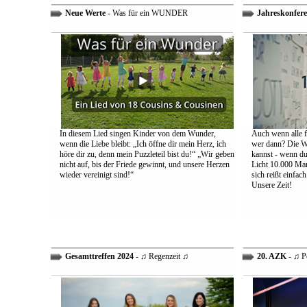
Neue Werte
- Was für ein WUNDER
Jahreskonfere
In diesem Lied singen Kinder von dem Wunder,
Auch wenn alle fa
wenn die Liebe bleibt: „Ich öffne dir mein Herz, ich
wer dann? Die We
höre dir zu, denn mein Puzzleteil bist du!“ „Wir geben
kannst - wenn du 
nicht auf, bis der Friede gewinnt, und unsere Herzen
Licht 10.000 Mann
wieder vereinigt sind!“
sich reißt einfac
Unsere Zeit!
Gesamttreffen 2024
- ♫ Regenzeit ♫
20. AZK
- ♫ P