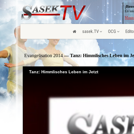
¡Bien
En sas
Mostra
sasek.TV
OCG
Edito
Evangelisation 2014
— Tanz: Himmlisches Leben im Je
Tanz: Himmlisches Leben im Jetzt