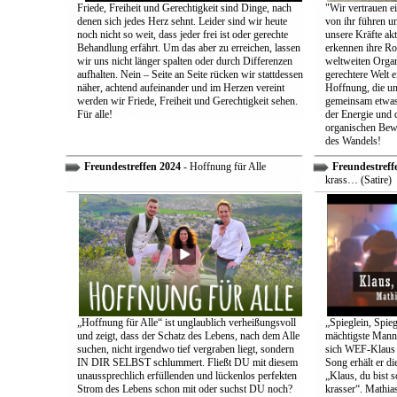
Friede, Freiheit und Gerechtigkeit sind Dinge, nach
"Wir vertrauen e
denen sich jedes Herz sehnt. Leider sind wir heute
von ihr führen un
noch nicht so weit, dass jeder frei ist oder gerechte
unsere Kräfte ak
Behandlung erfährt. Um das aber zu erreichen, lassen
erkennen ihre Rol
wir uns nicht länger spalten oder durch Differenzen
weltweiten Organ
aufhalten. Nein – Seite an Seite rücken wir stattdessen
gerechtere Welt e
näher, achtend aufeinander und im Herzen vereint
Hoffnung, die uns
werden wir Friede, Freiheit und Gerechtigkeit sehen.
gemeinsam etwas
Für alle!
der Energie und 
organischen Bewe
des Wandels!
Freundestreffen 2024
- Hoffnung für Alle
Freundestreff
krass… (Satire)
„Hoffnung für Alle“ ist unglaublich verheißungsvoll
„Spieglein, Spieg
und zeigt, dass der Schatz des Lebens, nach dem Alle
mächtigste Mann 
suchen, nicht irgendwo tief vergraben liegt, sondern
sich WEF-Klaus 
IN DIR SELBST schlummert. Fließt DU mit diesem
Song erhält er di
unaussprechlich erfüllenden und lückenlos perfekten
„Klaus, du bist 
Strom des Lebens schon mit oder suchst DU noch?
krasser“. Mathia