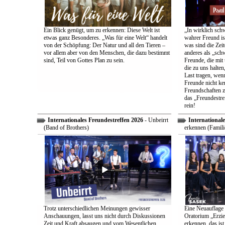
Ein Blick genügt, um zu erkennen: Diese Welt ist
„In wirklich sch
etwas ganz Besonderes. „Was für eine Welt“ handelt
wahrer Freund is
von der Schöpfung: Der Natur und all den Tieren –
was sind die Zeit
vor allem aber von den Menschen, die dazu bestimmt
anderes als „sch
sind, Teil von Gottes Plan zu sein.
Freunde, die mit 
die zu uns halten
Last tragen, wen
Freunde nicht ken
Freundschaften z
das „Freundestre
rein!
Internationales Freundestreffen 2026
- Unbeirrt
Internationale
(Band of Brothers)
erkennen (Famili
Trotz unterschiedlichen Meinungen gewisser
Eine Neuauflage 
Anschauungen, lasst uns nicht durch Diskussionen
Oratorium „Erzie
Zeit und Kraft absaugen und vom Wesentlichen
erkennen, das ist