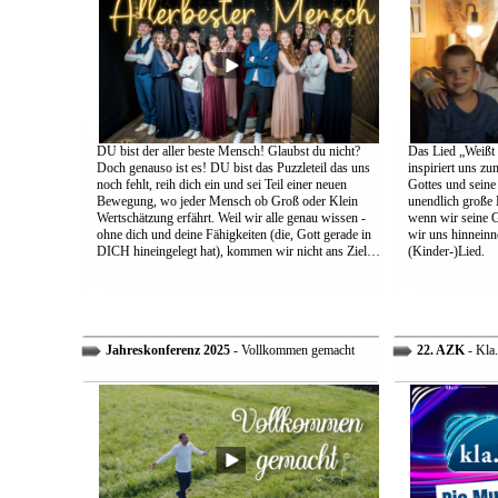
DU bist der aller beste Mensch! Glaubst du nicht?
Das Lied „Weißt d
Doch genauso ist es! DU bist das Puzzleteil das uns
inspiriert uns z
noch fehlt, reih dich ein und sei Teil einer neuen
Gottes und sein
Bewegung, wo jeder Mensch ob Groß oder Klein
unendlich große L
Wertschätzung erfährt. Weil wir alle genau wissen -
wenn wir seine 
ohne dich und deine Fähigkeiten (die, Gott gerade in
wir uns hinneinn
DICH hineingelegt hat), kommen wir nicht ans Ziel…
(Kinder-)Lied.
Jahreskonferenz 2025
- Vollkommen gemacht
22. AZK
- Kla.