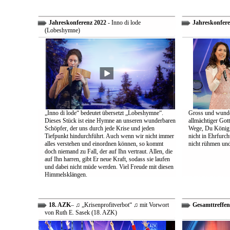
Jahreskonferenz 2022
- Inno di lode
Jahreskonfere
(Lobeshymne)
„Inno di lode“ bedeutet übersetzt „Lobeshymne“.
Gross und wunde
Dieses Stück ist eine Hymne an unseren wunderbaren
allmächtiger Got
Schöpfer, der uns durch jede Krise und jeden
Wege, Du König a
Tiefpunkt hindurchführt. Auch wenn wir nicht immer
nicht in Ehrfur
alles verstehen und einordnen können, so kommt
nicht rühmen und 
doch niemand zu Fall, der auf Ihn vertraut. Allen, die
auf Ihn harren, gibt Er neue Kraft, sodass sie laufen
und dabei nicht müde werden. Viel Freude mit diesen
Himmelsklängen.
18. AZK
– ♫ „Krisenprofitverbot“ ♫ mit Vorwort
Gesamttreffen
von Ruth E. Sasek (18. AZK)