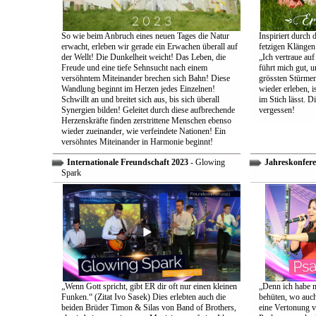
So wie beim Anbruch eines neuen Tages die Natur
Inspiriert durch 
erwacht, erleben wir gerade ein Erwachen überall auf
fetzigen Klängen
der Wellt! Die Dunkelheit weicht! Das Leben, die
„Ich vertraue auf
Freude und eine tiefe Sehnsucht nach einem
führt mich gut, 
versöhntem Miteinander brechen sich Bahn! Diese
grössten Stürmen
Wandlung beginnt im Herzen jedes Einzelnen!
wieder erleben, is
Schwillt an und breitet sich aus, bis sich überall
im Stich lässt. D
Synergien bilden! Geleitet durch diese aufbrechende
vergessen!
Herzenskräfte finden zerstrittene Menschen ebenso
wieder zueinander, wie verfeindete Nationen! Ein
versöhntes Miteinander in Harmonie beginnt!
Internationale Freundschaft 2023
- Glowing
Jahreskonfere
Spark
„Wenn Gott spricht, gibt ER dir oft nur einen kleinen
„Denn ich habe m
Funken.“ (Zitat Ivo Sasek) Dies erlebten auch die
behüten, wo auch
beiden Brüder Timon & Silas von Band of Brothers,
eine Vertonung v