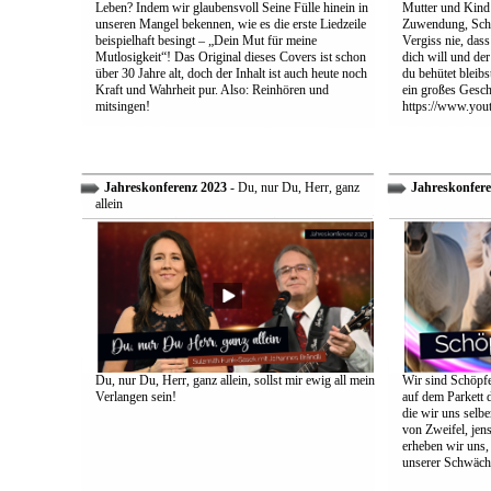
Leben? Indem wir glaubensvoll Seine Fülle hinein in
Mutter und Kind:
unseren Mangel bekennen, wie es die erste Liedzeile
Zuwendung, Schu
beispielhaft besingt – „Dein Mut für meine
Vergiss nie, dass
Mutlosigkeit“! Das Original dieses Covers ist schon
dich will und der
über 30 Jahre alt, doch der Inhalt ist auch heute noch
du behütet bleib
Kraft und Wahrheit pur. Also: Reinhören und
ein großes Gesch
mitsingen!
https://www.yo
Jahreskonferenz 2023
- Du, nur Du, Herr, ganz
Jahreskonfere
allein
Du, nur Du, Herr, ganz allein, sollst mir ewig all mein
Wir sind Schöpfe
Verlangen sein!
auf dem Parkett 
die wir uns selbe
von Zweifel, jens
erheben wir uns
unserer Schwäch