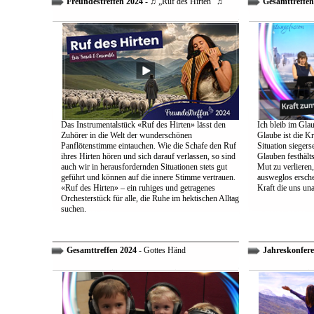
Freundestreffen 2024
- ♫ „Ruf des Hirten“ ♫
Gesamttreffen
Das Instrumentalstück «Ruf des Hirten» lässt den
Ich bleib im Glau
Zuhörer in die Welt der wunderschönen
Glaube ist die Kr
Panflötenstimme eintauchen. Wie die Schafe den Ruf
Situation sieger
ihres Hirten hören und sich darauf verlassen, so sind
Glauben festhält
auch wir in herausfordernden Situationen stets gut
Mut zu verlieren
geführt und können auf die innere Stimme vertrauen.
ausweglos ersche
«Ruf des Hirten» – ein ruhiges und getragenes
Kraft die uns un
Orchesterstück für alle, die Ruhe im hektischen Alltag
suchen.
Gesamttreffen 2024
- Gottes Händ
Jahreskonfere