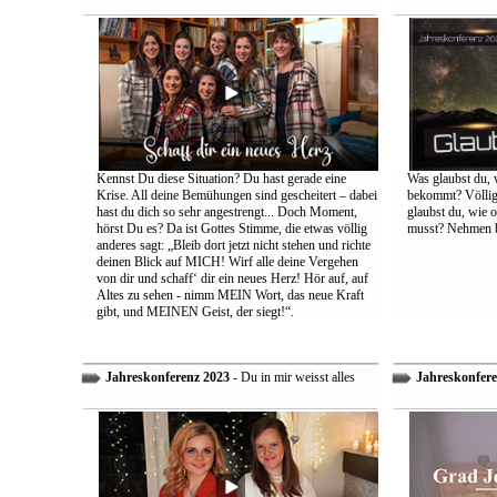
Kennst Du diese Situation? Du hast gerade eine
Was glaubst du, 
Krise. All deine Bemühungen sind gescheitert – dabei
bekommt? Völlig 
hast du dich so sehr angestrengt... Doch Moment,
glaubst du, wie 
hörst Du es? Da ist Gottes Stimme, die etwas völlig
musst? Nehmen bi
anderes sagt: „Bleib dort jetzt nicht stehen und richte
deinen Blick auf MICH! Wirf alle deine Vergehen
von dir und schaff‘ dir ein neues Herz! Hör auf, auf
Altes zu sehen - nimm MEIN Wort, das neue Kraft
gibt, und MEINEN Geist, der siegt!“.
Jahreskonferenz 2023
- Du in mir weisst alles
Jahreskonfere