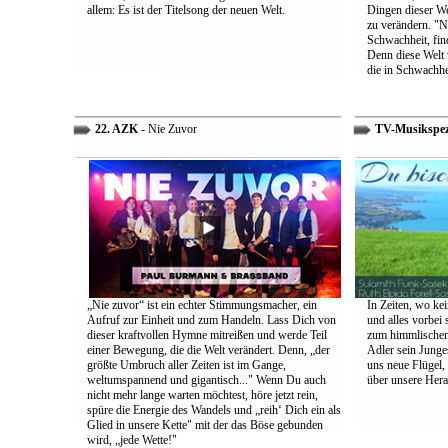
allem: Es ist der Titelsong der neuen Welt.
Dingen dieser We
zu verändern. "Ni
Schwachheit, find
Denn diese Welt 
die in Schwachhe
22. AZK
- Nie Zuvor
TV-Musikspez
„Nie zuvor“ ist ein echter Stimmungsmacher, ein
In Zeiten, wo kei
Aufruf zur Einheit und zum Handeln. Lass Dich von
und alles vorbei s
dieser kraftvollen Hymne mitreißen und werde Teil
zum himmlischen 
einer Bewegung, die die Welt verändert. Denn, „der
Adler sein Junges
größte Umbruch aller Zeiten ist im Gange,
uns neue Flügel,
weltumspannend und gigantisch..." Wenn Du auch
über unsere Her
nicht mehr lange warten möchtest, höre jetzt rein,
spüre die Energie des Wandels und „reih‘ Dich ein als
Glied in unsere Kette" mit der das Böse gebunden
wird, „jede Wette!"