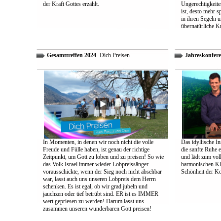
der Kraft Gottes erzählt.
Ungerechtigkeiten
ist, desto mehr 
in ihren Segeln 
übernatürliche Kr
Gesamttreffen 2024
- Dich Preisen
Jahreskonfere
In Momenten, in denen wir noch nicht die volle
Das idyllische In
Freude und Fülle haben, ist genau der richtige
die sanfte Ruhe 
Zeitpunkt, um Gott zu loben und zu preisen! So wie
und lädt zum vol
das Volk Israel immer wieder Lobpreissänger
harmonischen Klä
vorausschickte, wenn der Sieg noch nicht absehbar
Schönheit der K
war, lasst auch uns unseren Lobpreis dem Herrn
schenken. Es ist egal, ob wir grad jubeln und
jauchzen oder tief betrübt sind. ER ist es IMMER
wert gepriesen zu werden! Darum lasst uns
zusammen unseren wunderbaren Gott preisen!