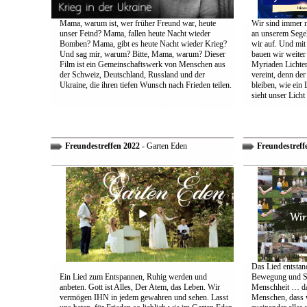
Mama, warum ist, wer früher Freund war, heute
Wir sind immer n
unser Feind? Mama, fallen heute Nacht wieder
an unserem Segel
Bomben? Mama, gibt es heute Nacht wieder Krieg?
wir auf. Und mit
Und sag mir, warum? Bitte, Mama, warum? Dieser
bauen wir weiter
Film ist ein Gemeinschaftswerk von Menschen aus
Myriaden Lichter
der Schweiz, Deutschland, Russland und der
vereint, denn de
Ukraine, die ihren tiefen Wunsch nach Frieden teilen.
bleiben, wie ein 
sieht unser Licht
Freundestreffen 2022
- Garten Eden
Freundestreff
Das Lied entstand
Ein Lied zum Entspannen, Ruhig werden und
Bewegung und So
anbeten. Gott ist Alles, Der Atem, das Leben. Wir
Menschheit … das
vermögen IHN in jedem gewahren und sehen. Lasst
Menschen, dass w