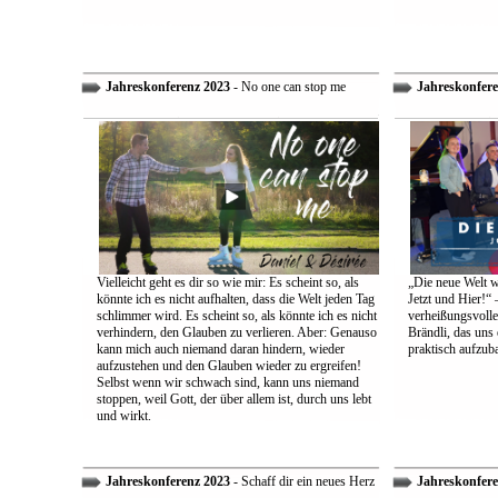
Jahreskonferenz 2023
- No one can stop me
Jahreskonfere
Vielleicht geht es dir so wie mir: Es scheint so, als
„Die neue Welt w
könnte ich es nicht aufhalten, dass die Welt jeden Tag
Jetzt und Hier!“ 
schlimmer wird. Es scheint so, als könnte ich es nicht
verheißungsvolle
verhindern, den Glauben zu verlieren. Aber: Genauso
Brändli, das uns 
kann mich auch niemand daran hindern, wieder
praktisch aufzub
aufzustehen und den Glauben wieder zu ergreifen!
Selbst wenn wir schwach sind, kann uns niemand
stoppen, weil Gott, der über allem ist, durch uns lebt
und wirkt.
Jahreskonferenz 2023
- Schaff dir ein neues Herz
Jahreskonfere