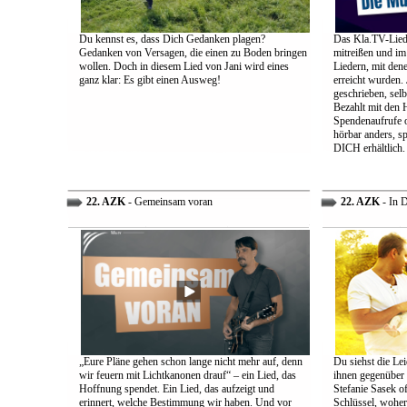
Du kennst es, dass Dich Gedanken plagen?
Das Kla.TV-Liede
Gedanken von Versagen, die einen zu Boden bringen
mitreißen und im
wollen. Doch in diesem Lied von Jani wird eines
Liedern, mit den
ganz klar: Es gibt einen Ausweg!
erreicht wurden.
geschrieben, selb
Bezahlt mit den 
Spendenaufrufe o
hörbar anders, sp
DICH erhältlich.
22. AZK
- Gemeinsam voran
22. AZK
- In 
„Eure Pläne gehen schon lange nicht mehr auf, denn
Du siehst die Lei
wir feuern mit Lichtkanonen drauf“ – ein Lied, das
ihnen gegenüber
Hoffnung spendet. Ein Lied, das aufzeigt und
Stefanie Sasek o
erinnert, welche Bestimmung wir haben. Und vor
Schlüssel, woher