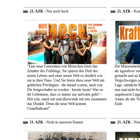
21. AZK
- Nur noch hoch
21. AZK
- Kra
"Eine neue Generation von Menschen feiert das
Die Massenmedie
Zeitalter des Frühlings. Sie spüren den Duft des
als irgendwer son
neuen Lebens und einer neuen Welt so deutlich wie
gemacht und an K
nie in ihrer Nase. Und Sie feiern diese neue Welt mit
Wegschweigen un
göttlichen Privilegien - die darauf warten, auch von
Lage, sämtliche 
Dir freigeschaltet zu werden - bereits heute! Was ist
nun mal nicht fre
ihr Geheimnis, dass es immer nur aufwärts geht? -
ungeheuren Lügen 
Hör rein, mach mit und überwinde mit uns zusammen
Amtes als das Vo
das Dunkle. Denn die neue Welt kommt.
Ende.
Unaufhaltsam!"
21. AZK
- Nicht in unserem Namen
21. AZK
- Nei