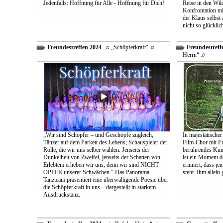
Jedenfalls: Hoffnung für Alle - Hoffnung für Dich!
Reise in den Wil
Konfrontation mit
der Klaus selbst 
nicht so glücklic
Freundestreffen 2024
- ♫ „Schöpferkraft“ ♫
Freundestreff
Herrn“ ♫
„Wir sind Schöpfer – und Geschöpfe zugleich,
In majestätischer
Tänzer auf dem Parkett des Lebens; Schauspieler der
Film-Chor mit Fr
Rolle, die wir uns selber wählen. Jenseits der
berührendes Kun
Dunkelheit von Zweifel, jenseits der Schatten von
ist ein Moment d
Erlebtem erheben wir uns, denn wir sind NICHT
erinnert, dass j
OPFER unserer Schwächen." Das Panorama-
steht. Ihm allein
Tanzteam präsentiert eine überwältigende Poesie über
die Schöpferkraft in uns – dargestellt in starkem
Ausdruckstanz.