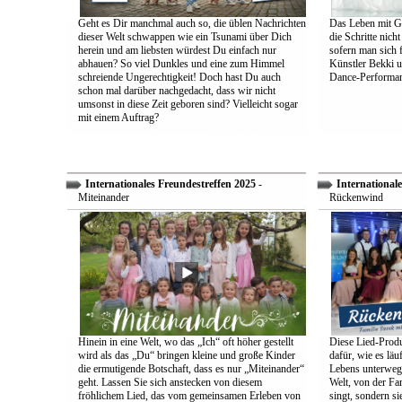
Geht es Dir manchmal auch so, die üblen Nachrichten
Das Leben mit Go
dieser Welt schwappen wie ein Tsunami über Dich
die Schritte nich
herein und am liebsten würdest Du einfach nur
sofern man sich 
abhauen? So viel Dunkles und eine zum Himmel
Künstler Bekki u
schreiende Ungerechtigkeit! Doch hast Du auch
Dance-Performan
schon mal darüber nachgedacht, dass wir nicht
umsonst in diese Zeit geboren sind? Vielleicht sogar
mit einem Auftrag?
Internationales Freundestreffen 2025
-
Internationale
Miteinander
Rückenwind
Hinein in eine Welt, wo das „Ich“ oft höher gestellt
Diese Lied-Produ
wird als das „Du“ bringen kleine und große Kinder
dafür, wie es lä
die ermutigende Botschaft, dass es nur „Miteinander“
Lebens unterwegs 
geht. Lassen Sie sich anstecken von diesem
Welt, von der Fam
fröhlichem Lied, das vom gemeinsamen Erleben von
singt, sondern sie