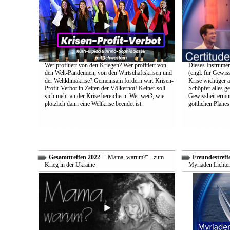
Wer profitiert von den Kriegen? Wer profitiert von
Dieses Instrumen
den Welt-Pandemien, von den Wirtschaftskrisen und
(engl. für Gewiss
der Weltklimakrise? Gemeinsam fordern wir: Krisen-
Krise wichtiger a
Profit-Verbot in Zeiten der Völkernot! Keiner soll
Schöpfer alles g
sich mehr an der Krise bereichern. Wer weiß, wie
Gewissheit ermuti
plötzlich dann eine Weltkrise beendet ist.
göttlichen Plane
Gesamttreffen 2022
- "Mama, warum?" - zum
Freundestreff
Krieg in der Ukraine
Myriaden Lichter