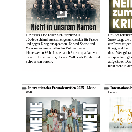
Für dieses Lied haben sich Männer aus
Das tief berühre
Süddeutschland zusammengetan, die sich für Friede
Sasek zeigt die t
und gegen Krieg aussprechen. Es sind Söhne und
zur Front aufger
Väter mit einem schallenden Ruf nach einer
Krieg, welcher n
lebenswerten Welt. Lassen auch Sie sich packen von
diese Welt gebra
diesem Herzensschrei, der alle Völker als Brüder und
versprochen, glei
Schwestern vereint.
aufgerüstet. Das
nicht mehr in den
Internationales Freundestreffen 2025
- Meine
Internationale
Welt
Leben