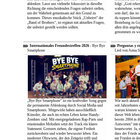
ablenken. Lasst uns vielmehr fokussiert in dieselbe
folgt: „Gott erk
Richtung die entscheidenden Fragen unbeirrt stellen,
wahrnehme, wenn
um der Wahrheit gemeinsam auf den Grund zu
sein darf, das is
kommen. Dieses musikalische Stück „Unbeirrt“ der
du toppen könnte
„Band of Brothers“, ist ergänzt mit aktuellen Fragen,
Beziehung zu Gott
die unbeirrt gestellt werden sollten.
allen drin angele
genommen zu we
Internationales Freundestreffen 2026
- Bye Bye
Preguntas y r
Smartphone
Lied von Anna-S
„Bye Bye Smartphone“ ist ein kraftvoller Song gegen
Wie auch aktuell 
die permanente Ablenkung durch Social Media und
seit Jahrzehnten
Smartphones. Mitgewirkt haben ausschließlich
warum können wir
Künstler, die auch im echten Leben keine Handy-
dieser Welt leben
Zombies sind. Mit energiegeladenen Rap-Parts und
bereits 2004 in 
emotionalen Melodien setzt der Track ein klares
Antworten“ mit e
Statement: Grenzen ziehen, die eigene Freiheit
beantwortet. Ja, 
zurückerobern und wieder bewusster leben. Ein
dass der Friede a
moderner Ohrwurm, der den Zeitgeist trifft und
nie Frieden in de