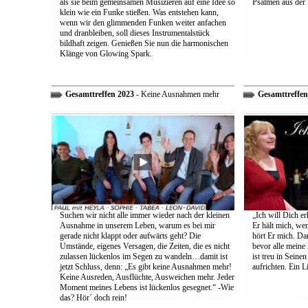
als sie beim gemeinsamen Musizieren auf eine Idee so
Psalmen aus der 
klein wie ein Funke stießen. Was entstehen kann,
wenn wir den glimmenden Funken weiter anfachen
und dranbleiben, soll dieses Instrumentalstück
bildhaft zeigen. Genießen Sie nun die harmonischen
Klänge von Glowing Spark.
Gesamttreffen 2023
- Keine Ausnahmen mehr
Gesamttreffen
Suchen wir nicht alle immer wieder nach der kleinen
„Ich will Dich e
Ausnahme in unserem Leben, warum es bei mir
Er hält mich, wen
gerade nicht klappt oder aufwärts geht? Die
hört Er mich. Dar
Umstände, eigenes Versagen, die Zeiten, die es nicht
bevor alle meine
zulassen lückenlos im Segen zu wandeln…damit ist
ist treu in Sein
jetzt Schluss, denn: „Es gibt keine Ausnahmen mehr!
aufrichten. Ein 
Keine Ausreden, Ausflüchte, Ausweichen mehr. Jeder
Moment meines Lebens ist lückenlos gesegnet.“ -Wie
das? Hör´ doch rein!