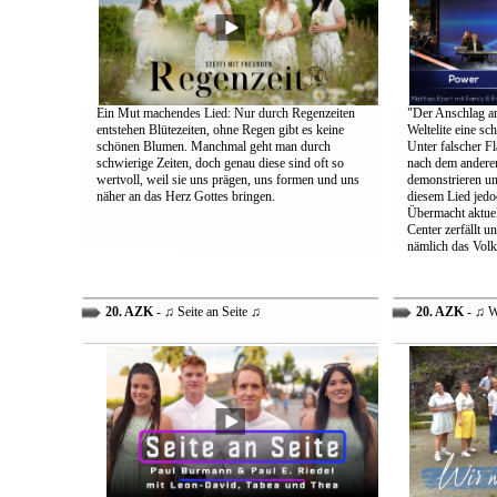
Ein Mut machendes Lied: Nur durch Regenzeiten
"Der Anschlag am
entstehen Blütezeiten, ohne Regen gibt es keine
Weltelite eine sc
schönen Blumen. Manchmal geht man durch
Unter falscher Fl
schwierige Zeiten, doch genau diese sind oft so
nach dem anderen
wertvoll, weil sie uns prägen, uns formen und uns
demonstrieren un
näher an das Herz Gottes bringen.
diesem Lied jedo
Übermacht aktuel
Center zerfällt u
nämlich das Volk
20. AZK
- ♫ Seite an Seite ♫
20. AZK
- ♫ W