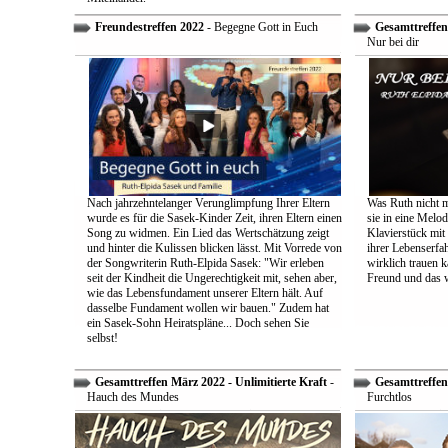
Freundestreffen 2022
- Begegne Gott in Euch
Gesamttreffen 
Nur bei dir
Nach jahrzehntelanger Verunglimpfung Ihrer Eltern
Was Ruth nicht m
wurde es für die Sasek-Kinder Zeit, ihren Eltern einen
sie in eine Melo
Song zu widmen. Ein Lied das Wertschätzung zeigt
Klavierstück mit
und hinter die Kulissen blicken lässt. Mit Vorrede von
ihrer Lebenserf
der Songwriterin Ruth-Elpida Sasek: "Wir erleben
wirklich trauen ka
seit der Kindheit die Ungerechtigkeit mit, sehen aber,
Freund und das 
wie das Lebensfundament unserer Eltern hält. Auf
dasselbe Fundament wollen wir bauen." Zudem hat
ein Sasek-Sohn Heiratspläne... Doch sehen Sie
selbst!
Gesamttreffen März 2022 - Unlimitierte Kraft
-
Gesamttreffen 
Hauch des Mundes
Furchtlos