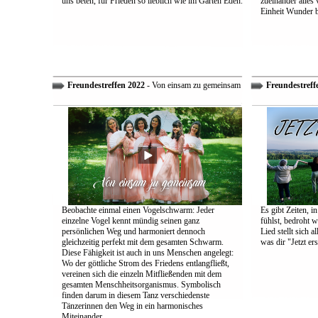
uns beten, für Frieden so lieblich wie im Garten Eden.
zueinander alles
Einheit Wunder 
Freundestreffen 2022
- Von einsam zu gemeinsam
Freundestreff
Beobachte einmal einen Vogelschwarm: Jeder
Es gibt Zeiten, i
einzelne Vogel kennt mündig seinen ganz
fühlst, bedroht w
persönlichen Weg und harmoniert dennoch
Lied stellt sich 
gleichzeitig perfekt mit dem gesamten Schwarm.
was dir "Jetzt ers
Diese Fähigkeit ist auch in uns Menschen angelegt:
Wo der göttliche Strom des Friedens entlangfließt,
vereinen sich die einzeln Mitfließenden mit dem
gesamten Menschheitsorganismus. Symbolisch
finden darum in diesem Tanz verschiedenste
Tänzerinnen den Weg in ein harmonisches
Miteinander.