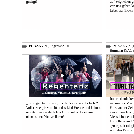
gesiegt!
up” zeigt einen 
von uns gehen ka
Leben zu finden.
19. AZK
- ♫ „Regentanz“ ♫
19. AZK
- ♫ „E
Burmann & AG
Immer deutlicher
„Im Regen tanzen wir, bis die Sonne wieder lacht!“
satanischer Mäch
Voller Energie vermittelt das Lied Freude und Glaube
Es ist an der Ze
inmitten von widerlichen Umständen. Lasst uns
klar zu machen: „
niemals den Mut verlieren!
Menschheit erheb
Enthüllung und A
synergisch mit g
wird das Böse zu