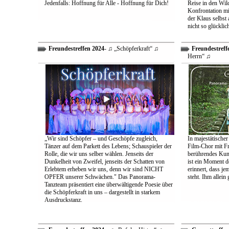
Jedenfalls: Hoffnung für Alle - Hoffnung für Dich!
Reise in den Wil
Konfrontation mit
der Klaus selbst 
nicht so glücklic
Freundestreffen 2024
- ♫ „Schöpferkraft“ ♫
Freundestreff
Herrn“ ♫
„Wir sind Schöpfer – und Geschöpfe zugleich,
In majestätischer
Tänzer auf dem Parkett des Lebens; Schauspieler der
Film-Chor mit Fr
Rolle, die wir uns selber wählen. Jenseits der
berührendes Kun
Dunkelheit von Zweifel, jenseits der Schatten von
ist ein Moment d
Erlebtem erheben wir uns, denn wir sind NICHT
erinnert, dass j
OPFER unserer Schwächen." Das Panorama-
steht. Ihm allein
Tanzteam präsentiert eine überwältigende Poesie über
die Schöpferkraft in uns – dargestellt in starkem
Ausdruckstanz.