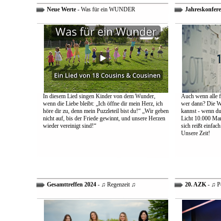
Neue Werte
- Was für ein WUNDER
Jahreskonfere
In diesem Lied singen Kinder von dem Wunder,
Auch wenn alle fa
wenn die Liebe bleibt: „Ich öffne dir mein Herz, ich
wer dann? Die We
höre dir zu, denn mein Puzzleteil bist du!“ „Wir geben
kannst - wenn du 
nicht auf, bis der Friede gewinnt, und unsere Herzen
Licht 10.000 Mann
wieder vereinigt sind!“
sich reißt einfac
Unsere Zeit!
Gesamttreffen 2024
- ♫ Regenzeit ♫
20. AZK
- ♫ P