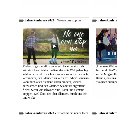
Jahreskonferenz 2023
- No one can stop me
Jahreskonfere
Vielleicht geht es dir so wie mir: Es scheint so, als
„Die neue Welt w
könnte ich es nicht aufhalten, dass die Welt jeden Tag
Jetzt und Hier!“ 
schlimmer wird. Es scheint so, als könnte ich es nicht
verheißungsvolle
verhindern, den Glauben zu verlieren. Aber: Genauso
Brändli, das uns 
kann mich auch niemand daran hindern, wieder
praktisch aufzub
aufzustehen und den Glauben wieder zu ergreifen!
Selbst wenn wir schwach sind, kann uns niemand
stoppen, weil Gott, der über allem ist, durch uns lebt
und wirkt.
Jahreskonferenz 2023
- Schaff dir ein neues Herz
Jahreskonfere