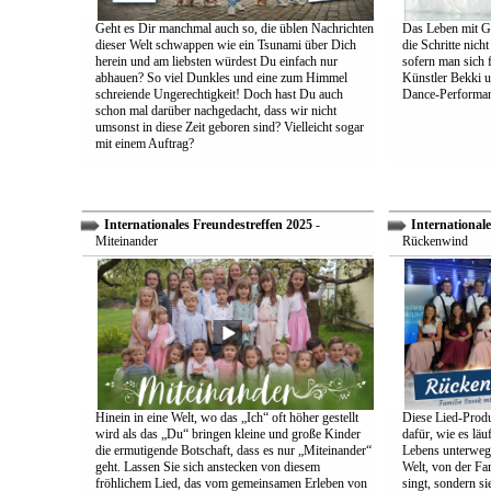
Geht es Dir manchmal auch so, die üblen Nachrichten
Das Leben mit Go
dieser Welt schwappen wie ein Tsunami über Dich
die Schritte nich
herein und am liebsten würdest Du einfach nur
sofern man sich 
abhauen? So viel Dunkles und eine zum Himmel
Künstler Bekki u
schreiende Ungerechtigkeit! Doch hast Du auch
Dance-Performan
schon mal darüber nachgedacht, dass wir nicht
umsonst in diese Zeit geboren sind? Vielleicht sogar
mit einem Auftrag?
Internationales Freundestreffen 2025
-
Internationale
Miteinander
Rückenwind
Hinein in eine Welt, wo das „Ich“ oft höher gestellt
Diese Lied-Produ
wird als das „Du“ bringen kleine und große Kinder
dafür, wie es lä
die ermutigende Botschaft, dass es nur „Miteinander“
Lebens unterwegs 
geht. Lassen Sie sich anstecken von diesem
Welt, von der Fam
fröhlichem Lied, das vom gemeinsamen Erleben von
singt, sondern sie