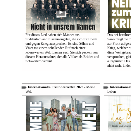
Für dieses Lied haben sich Männer aus
Das tief berühre
Süddeutschland zusammengetan, die sich für Friede
Sasek zeigt die t
und gegen Krieg aussprechen. Es sind Söhne und
zur Front aufger
Väter mit einem schallenden Ruf nach einer
Krieg, welcher n
lebenswerten Welt. Lassen auch Sie sich packen von
diese Welt gebra
diesem Herzensschrei, der alle Völker als Brüder und
versprochen, glei
Schwestern vereint.
aufgerüstet. Das
nicht mehr in den
Internationales Freundestreffen 2025
- Meine
Internationale
Welt
Leben