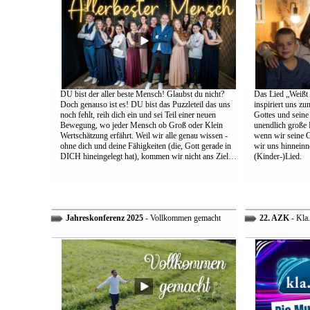
DU bist der aller beste Mensch! Glaubst du nicht?
Das Lied „Weißt d
Doch genauso ist es! DU bist das Puzzleteil das uns
inspiriert uns z
noch fehlt, reih dich ein und sei Teil einer neuen
Gottes und sein
Bewegung, wo jeder Mensch ob Groß oder Klein
unendlich große L
Wertschätzung erfährt. Weil wir alle genau wissen -
wenn wir seine 
ohne dich und deine Fähigkeiten (die, Gott gerade in
wir uns hinneinn
DICH hineingelegt hat), kommen wir nicht ans Ziel…
(Kinder-)Lied.
Jahreskonferenz 2025
- Vollkommen gemacht
22. AZK
- Kla.