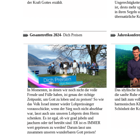
der Kraft Gottes erzählt.
Ungerechtigkeiten
ist, desto mehr 
in ihren Segeln 
übernatürliche Kr
Gesamttreffen 2024
- Dich Preisen
Jahreskonfere
In Momenten, in denen wir noch nicht die volle
Das idyllische In
Freude und Fülle haben, ist genau der richtige
die sanfte Ruhe 
Zeitpunkt, um Gott zu loben und zu preisen! So wie
und lädt zum vol
das Volk Israel immer wieder Lobpreissänger
harmonischen Klä
vorausschickte, wenn der Sieg noch nicht absehbar
Schönheit der K
war, lasst auch uns unseren Lobpreis dem Herrn
schenken. Es ist egal, ob wir grad jubeln und
jauchzen oder tief betrübt sind. ER ist es IMMER
wert gepriesen zu werden! Darum lasst uns
zusammen unseren wunderbaren Gott preisen!