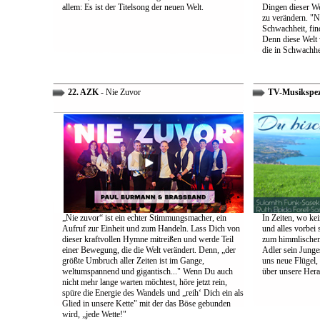
allem: Es ist der Titelsong der neuen Welt.
Dingen dieser We
zu verändern. "Ni
Schwachheit, find
Denn diese Welt 
die in Schwachhe
22. AZK
- Nie Zuvor
TV-Musikspez
„Nie zuvor“ ist ein echter Stimmungsmacher, ein
In Zeiten, wo kei
Aufruf zur Einheit und zum Handeln. Lass Dich von
und alles vorbei s
dieser kraftvollen Hymne mitreißen und werde Teil
zum himmlischen 
einer Bewegung, die die Welt verändert. Denn, „der
Adler sein Junges
größte Umbruch aller Zeiten ist im Gange,
uns neue Flügel,
weltumspannend und gigantisch..." Wenn Du auch
über unsere Her
nicht mehr lange warten möchtest, höre jetzt rein,
spüre die Energie des Wandels und „reih‘ Dich ein als
Glied in unsere Kette" mit der das Böse gebunden
wird, „jede Wette!"