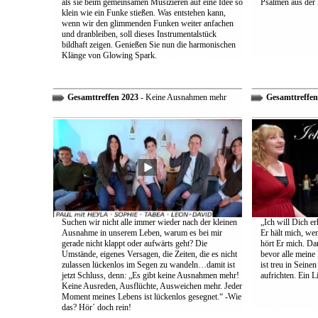
als sie beim gemeinsamen Musizieren auf eine Idee so
Psalmen aus der 
klein wie ein Funke stießen. Was entstehen kann,
wenn wir den glimmenden Funken weiter anfachen
und dranbleiben, soll dieses Instrumentalstück
bildhaft zeigen. Genießen Sie nun die harmonischen
Klänge von Glowing Spark.
Gesamttreffen 2023
- Keine Ausnahmen mehr
Gesamttreffen
Suchen wir nicht alle immer wieder nach der kleinen
„Ich will Dich e
Ausnahme in unserem Leben, warum es bei mir
Er hält mich, wen
gerade nicht klappt oder aufwärts geht? Die
hört Er mich. Dar
Umstände, eigenes Versagen, die Zeiten, die es nicht
bevor alle meine
zulassen lückenlos im Segen zu wandeln…damit ist
ist treu in Sein
jetzt Schluss, denn: „Es gibt keine Ausnahmen mehr!
aufrichten. Ein 
Keine Ausreden, Ausflüchte, Ausweichen mehr. Jeder
Moment meines Lebens ist lückenlos gesegnet.“ -Wie
das? Hör´ doch rein!