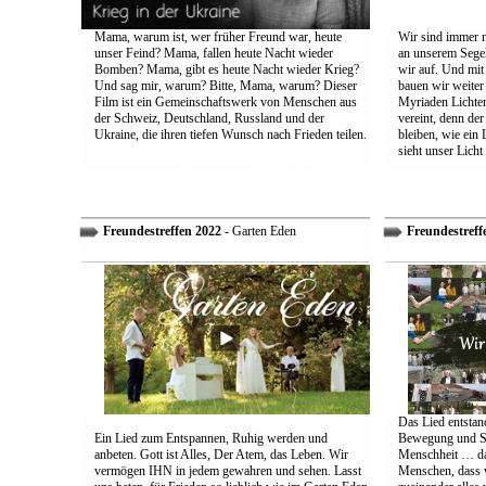
Mama, warum ist, wer früher Freund war, heute
Wir sind immer n
unser Feind? Mama, fallen heute Nacht wieder
an unserem Segel
Bomben? Mama, gibt es heute Nacht wieder Krieg?
wir auf. Und mit
Und sag mir, warum? Bitte, Mama, warum? Dieser
bauen wir weiter
Film ist ein Gemeinschaftswerk von Menschen aus
Myriaden Lichter
der Schweiz, Deutschland, Russland und der
vereint, denn de
Ukraine, die ihren tiefen Wunsch nach Frieden teilen.
bleiben, wie ein 
sieht unser Licht
Freundestreffen 2022
- Garten Eden
Freundestreff
Das Lied entstand
Ein Lied zum Entspannen, Ruhig werden und
Bewegung und So
anbeten. Gott ist Alles, Der Atem, das Leben. Wir
Menschheit … das
vermögen IHN in jedem gewahren und sehen. Lasst
Menschen, dass w