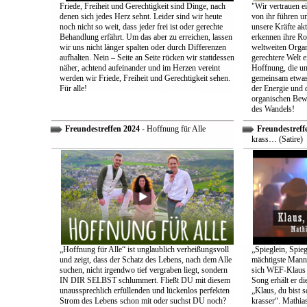
Friede, Freiheit und Gerechtigkeit sind Dinge, nach
"Wir vertrauen e
denen sich jedes Herz sehnt. Leider sind wir heute
von ihr führen un
noch nicht so weit, dass jeder frei ist oder gerechte
unsere Kräfte ak
Behandlung erfährt. Um das aber zu erreichen, lassen
erkennen ihre Rol
wir uns nicht länger spalten oder durch Differenzen
weltweiten Organ
aufhalten. Nein – Seite an Seite rücken wir stattdessen
gerechtere Welt e
näher, achtend aufeinander und im Herzen vereint
Hoffnung, die uns
werden wir Friede, Freiheit und Gerechtigkeit sehen.
gemeinsam etwas
Für alle!
der Energie und 
organischen Bewe
des Wandels!
Freundestreffen 2024
- Hoffnung für Alle
Freundestreff
krass… (Satire)
„Hoffnung für Alle“ ist unglaublich verheißungsvoll
„Spieglein, Spieg
und zeigt, dass der Schatz des Lebens, nach dem Alle
mächtigste Mann 
suchen, nicht irgendwo tief vergraben liegt, sondern
sich WEF-Klaus 
IN DIR SELBST schlummert. Fließt DU mit diesem
Song erhält er di
unaussprechlich erfüllenden und lückenlos perfekten
„Klaus, du bist 
Strom des Lebens schon mit oder suchst DU noch?
krasser“. Mathia