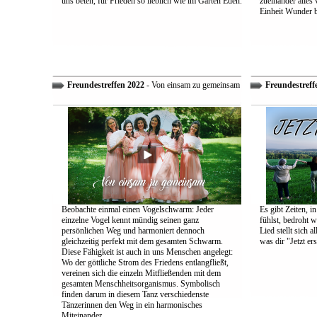
uns beten, für Frieden so lieblich wie im Garten Eden.
zueinander alles
Einheit Wunder 
Freundestreffen 2022
- Von einsam zu gemeinsam
Freundestreff
Beobachte einmal einen Vogelschwarm: Jeder
Es gibt Zeiten, i
einzelne Vogel kennt mündig seinen ganz
fühlst, bedroht w
persönlichen Weg und harmoniert dennoch
Lied stellt sich 
gleichzeitig perfekt mit dem gesamten Schwarm.
was dir "Jetzt ers
Diese Fähigkeit ist auch in uns Menschen angelegt:
Wo der göttliche Strom des Friedens entlangfließt,
vereinen sich die einzeln Mitfließenden mit dem
gesamten Menschheitsorganismus. Symbolisch
finden darum in diesem Tanz verschiedenste
Tänzerinnen den Weg in ein harmonisches
Miteinander.