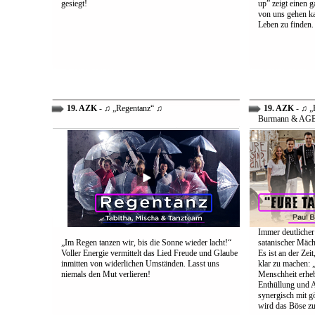
gesiegt!
up” zeigt einen 
von uns gehen ka
Leben zu finden.
19. AZK
- ♫ „Regentanz“ ♫
19. AZK
- ♫ „E
Burmann & AG
Immer deutlicher
„Im Regen tanzen wir, bis die Sonne wieder lacht!“
satanischer Mäch
Voller Energie vermittelt das Lied Freude und Glaube
Es ist an der Ze
inmitten von widerlichen Umständen. Lasst uns
klar zu machen: „
niemals den Mut verlieren!
Menschheit erheb
Enthüllung und A
synergisch mit g
wird das Böse zu