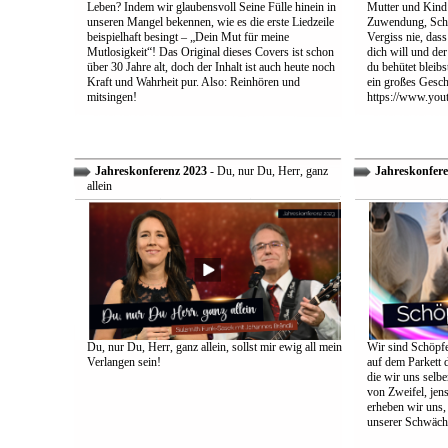
Leben? Indem wir glaubensvoll Seine Fülle hinein in
Mutter und Kind:
unseren Mangel bekennen, wie es die erste Liedzeile
Zuwendung, Schu
beispielhaft besingt – „Dein Mut für meine
Vergiss nie, dass
Mutlosigkeit“! Das Original dieses Covers ist schon
dich will und der
über 30 Jahre alt, doch der Inhalt ist auch heute noch
du behütet bleib
Kraft und Wahrheit pur. Also: Reinhören und
ein großes Gesch
mitsingen!
https://www.yo
Jahreskonferenz 2023
- Du, nur Du, Herr, ganz
Jahreskonfere
allein
Du, nur Du, Herr, ganz allein, sollst mir ewig all mein
Wir sind Schöpfe
Verlangen sein!
auf dem Parkett 
die wir uns selbe
von Zweifel, jens
erheben wir uns
unserer Schwäch