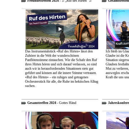
Freundestreffen 2024
- ♫ „Ruf des Hirten“ ♫
Gesamttreffen
Das Instrumentalstück «Ruf des Hirten» lässt den
Ich bleib im Glau
Zuhörer in die Welt der wunderschönen
Glaube ist die Kr
Panflötenstimme eintauchen. Wie die Schafe den Ruf
Situation sieger
ihres Hirten hören und sich darauf verlassen, so sind
Glauben festhält
auch wir in herausfordernden Situationen stets gut
Mut zu verlieren
geführt und können auf die innere Stimme vertrauen.
ausweglos ersche
«Ruf des Hirten» – ein ruhiges und getragenes
Kraft die uns un
Orchesterstück für alle, die Ruhe im hektischen Alltag
suchen.
Gesamttreffen 2024
- Gottes Händ
Jahreskonfere