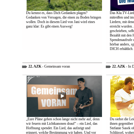
Du kennst es, dass Dich Gedanken plagen?
Das Kla.TV-Liede
Gedanken von Versagen, die einen zu Boden bringen
mitreißen und im
wollen. Doch in diesem Lied von Jani wird eines
Liedern, mit den
ganz klar: Es gibt einen Ausweg!
erreicht wurden.
geschrieben, selb
Bezahlt mit den 
Spendenaufrufe o
hörbar anders, sp
DICH erhältlich.
22. AZK
- Gemeinsam voran
22. AZK
- In 
„Eure Pläne gehen schon lange nicht mehr auf, denn
Du siehst die Lei
wir feuern mit Lichtkanonen drauf“ – ein Lied, das
ihnen gegenüber
Hoffnung spendet. Ein Lied, das aufzeigt und
Stefanie Sasek o
erinnert, welche Bestimmung wir haben. Und vor
Schlüssel, woher