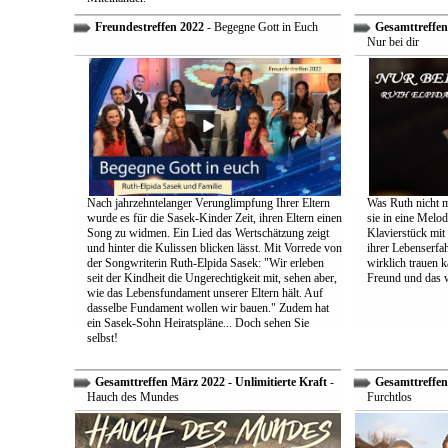
Freundestreffen 2022
- Begegne Gott in Euch
Gesamttreffen 
Nur bei dir
Nach jahrzehntelanger Verunglimpfung Ihrer Eltern
Was Ruth nicht m
wurde es für die Sasek-Kinder Zeit, ihren Eltern einen
sie in eine Melo
Song zu widmen. Ein Lied das Wertschätzung zeigt
Klavierstück mit
und hinter die Kulissen blicken lässt. Mit Vorrede von
ihrer Lebenserf
der Songwriterin Ruth-Elpida Sasek: "Wir erleben
wirklich trauen ka
seit der Kindheit die Ungerechtigkeit mit, sehen aber,
Freund und das 
wie das Lebensfundament unserer Eltern hält. Auf
dasselbe Fundament wollen wir bauen." Zudem hat
ein Sasek-Sohn Heiratspläne... Doch sehen Sie
selbst!
Gesamttreffen März 2022 - Unlimitierte Kraft
-
Gesamttreffen 
Hauch des Mundes
Furchtlos