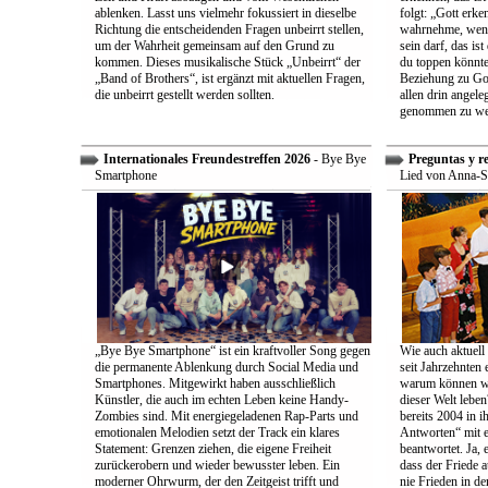
ablenken. Lasst uns vielmehr fokussiert in dieselbe
folgt: „Gott erk
Richtung die entscheidenden Fragen unbeirrt stellen,
wahrnehme, wenn
um der Wahrheit gemeinsam auf den Grund zu
sein darf, das is
kommen. Dieses musikalische Stück „Unbeirrt“ der
du toppen könnte
„Band of Brothers“, ist ergänzt mit aktuellen Fragen,
Beziehung zu Gott
die unbeirrt gestellt werden sollten.
allen drin angele
genommen zu we
Internationales Freundestreffen 2026
- Bye Bye
Preguntas y r
Smartphone
Lied von Anna-S
„Bye Bye Smartphone“ ist ein kraftvoller Song gegen
Wie auch aktuell 
die permanente Ablenkung durch Social Media und
seit Jahrzehnten
Smartphones. Mitgewirkt haben ausschließlich
warum können wir
Künstler, die auch im echten Leben keine Handy-
dieser Welt leben
Zombies sind. Mit energiegeladenen Rap-Parts und
bereits 2004 in 
emotionalen Melodien setzt der Track ein klares
Antworten“ mit e
Statement: Grenzen ziehen, die eigene Freiheit
beantwortet. Ja, 
zurückerobern und wieder bewusster leben. Ein
dass der Friede a
moderner Ohrwurm, der den Zeitgeist trifft und
nie Frieden in de