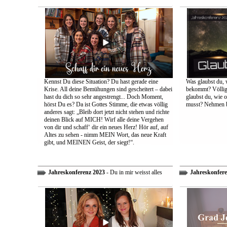
Kennst Du diese Situation? Du hast gerade eine
Was glaubst du, 
Krise. All deine Bemühungen sind gescheitert – dabei
bekommt? Völlig 
hast du dich so sehr angestrengt... Doch Moment,
glaubst du, wie 
hörst Du es? Da ist Gottes Stimme, die etwas völlig
musst? Nehmen bi
anderes sagt: „Bleib dort jetzt nicht stehen und richte
deinen Blick auf MICH! Wirf alle deine Vergehen
von dir und schaff‘ dir ein neues Herz! Hör auf, auf
Altes zu sehen - nimm MEIN Wort, das neue Kraft
gibt, und MEINEN Geist, der siegt!“.
Jahreskonferenz 2023
- Du in mir weisst alles
Jahreskonfere