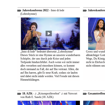
Jahreskonferenz 2022
- Inno di lode
Jahreskonfere
(Lobeshymne)
„Inno di lode“ bedeutet übersetzt „Lobeshymne“.
Gross und wunde
Dieses Stück ist eine Hymne an unseren wunderbaren
allmächtiger Got
Schöpfer, der uns durch jede Krise und jeden
Wege, Du König a
Tiefpunkt hindurchführt. Auch wenn wir nicht immer
nicht in Ehrfur
alles verstehen und einordnen können, so kommt
nicht rühmen und 
doch niemand zu Fall, der auf Ihn vertraut. Allen, die
auf Ihn harren, gibt Er neue Kraft, sodass sie laufen
und dabei nicht müde werden. Viel Freude mit diesen
Himmelsklängen.
18. AZK
– ♫ „Krisenprofitverbot“ ♫ mit Vorwort
Gesamttreffen
von Ruth E. Sasek (18. AZK)