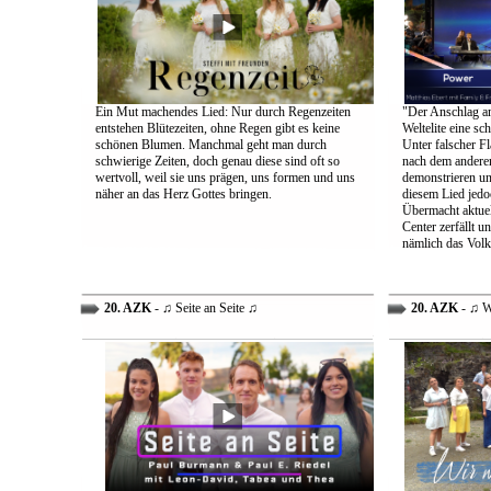
Ein Mut machendes Lied: Nur durch Regenzeiten
"Der Anschlag am
entstehen Blütezeiten, ohne Regen gibt es keine
Weltelite eine sc
schönen Blumen. Manchmal geht man durch
Unter falscher Fl
schwierige Zeiten, doch genau diese sind oft so
nach dem anderen
wertvoll, weil sie uns prägen, uns formen und uns
demonstrieren un
näher an das Herz Gottes bringen.
diesem Lied jedo
Übermacht aktuel
Center zerfällt u
nämlich das Volk
20. AZK
- ♫ Seite an Seite ♫
20. AZK
- ♫ W