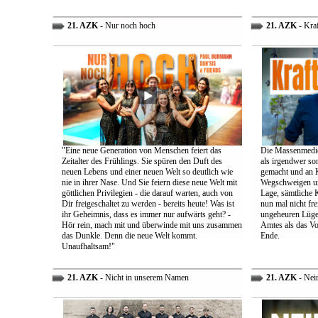
21. AZK
- Nur noch hoch
21. AZK
- Kra
"Eine neue Generation von Menschen feiert das
Die Massenmedie
Zeitalter des Frühlings. Sie spüren den Duft des
als irgendwer son
neuen Lebens und einer neuen Welt so deutlich wie
gemacht und an K
nie in ihrer Nase. Und Sie feiern diese neue Welt mit
Wegschweigen un
göttlichen Privilegien - die darauf warten, auch von
Lage, sämtliche 
Dir freigeschaltet zu werden - bereits heute! Was ist
nun mal nicht fre
ihr Geheimnis, dass es immer nur aufwärts geht? -
ungeheuren Lügen 
Hör rein, mach mit und überwinde mit uns zusammen
Amtes als das Vo
das Dunkle. Denn die neue Welt kommt.
Ende.
Unaufhaltsam!"
21. AZK
- Nicht in unserem Namen
21. AZK
- Nei