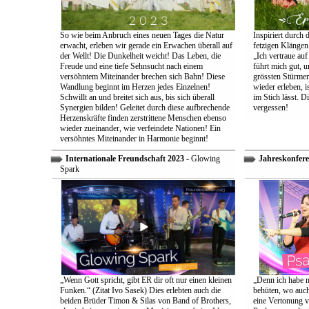
So wie beim Anbruch eines neuen Tages die Natur
Inspiriert durch 
erwacht, erleben wir gerade ein Erwachen überall auf
fetzigen Klängen
der Wellt! Die Dunkelheit weicht! Das Leben, die
„Ich vertraue auf
Freude und eine tiefe Sehnsucht nach einem
führt mich gut, 
versöhntem Miteinander brechen sich Bahn! Diese
grössten Stürmen
Wandlung beginnt im Herzen jedes Einzelnen!
wieder erleben, is
Schwillt an und breitet sich aus, bis sich überall
im Stich lässt. D
Synergien bilden! Geleitet durch diese aufbrechende
vergessen!
Herzenskräfte finden zerstrittene Menschen ebenso
wieder zueinander, wie verfeindete Nationen! Ein
versöhntes Miteinander in Harmonie beginnt!
Internationale Freundschaft 2023
- Glowing
Jahreskonfere
Spark
„Wenn Gott spricht, gibt ER dir oft nur einen kleinen
„Denn ich habe m
Funken.“ (Zitat Ivo Sasek) Dies erlebten auch die
behüten, wo auch
beiden Brüder Timon & Silas von Band of Brothers,
eine Vertonung v