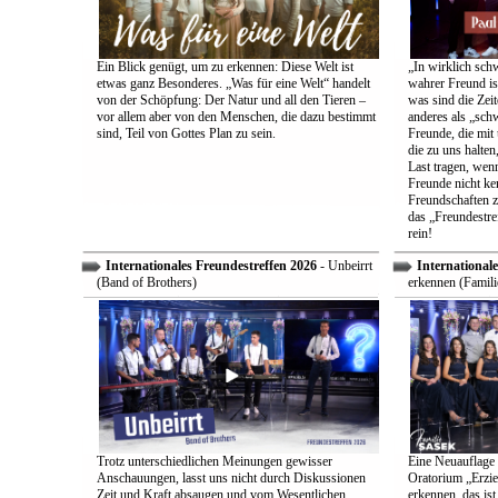
Ein Blick genügt, um zu erkennen: Diese Welt ist
„In wirklich sch
etwas ganz Besonderes. „Was für eine Welt“ handelt
wahrer Freund is
von der Schöpfung: Der Natur und all den Tieren –
was sind die Zeit
vor allem aber von den Menschen, die dazu bestimmt
anderes als „sch
sind, Teil von Gottes Plan zu sein.
Freunde, die mit 
die zu uns halten
Last tragen, wen
Freunde nicht ken
Freundschaften z
das „Freundestre
rein!
Internationales Freundestreffen 2026
- Unbeirrt
Internationale
(Band of Brothers)
erkennen (Famili
Trotz unterschiedlichen Meinungen gewisser
Eine Neuauflage 
Anschauungen, lasst uns nicht durch Diskussionen
Oratorium „Erzie
Zeit und Kraft absaugen und vom Wesentlichen
erkennen, das ist