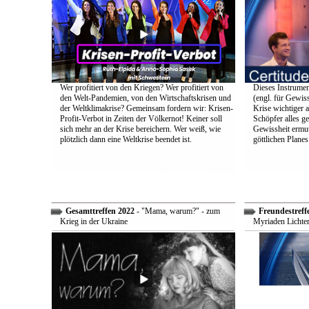
Wer profitiert von den Kriegen? Wer profitiert von
Dieses Instrumen
den Welt-Pandemien, von den Wirtschaftskrisen und
(engl. für Gewiss
der Weltklimakrise? Gemeinsam fordern wir: Krisen-
Krise wichtiger a
Profit-Verbot in Zeiten der Völkernot! Keiner soll
Schöpfer alles g
sich mehr an der Krise bereichern. Wer weiß, wie
Gewissheit ermuti
plötzlich dann eine Weltkrise beendet ist.
göttlichen Plane
Gesamttreffen 2022
- "Mama, warum?" - zum
Freundestreff
Krieg in der Ukraine
Myriaden Lichter