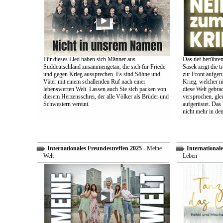
Für dieses Lied haben sich Männer aus
Das tief berühre
Süddeutschland zusammengetan, die sich für Friede
Sasek zeigt die t
und gegen Krieg aussprechen. Es sind Söhne und
zur Front aufger
Väter mit einem schallenden Ruf nach einer
Krieg, welcher n
lebenswerten Welt. Lassen auch Sie sich packen von
diese Welt gebra
diesem Herzensschrei, der alle Völker als Brüder und
versprochen, glei
Schwestern vereint.
aufgerüstet. Das
nicht mehr in den
Internationales Freundestreffen 2025
- Meine
Internationale
Welt
Leben