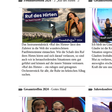
Freundestreffen 2024
- ♫ „Ruf des Hirten“ ♫
Gesamttreffen
Das Instrumentalstück «Ruf des Hirten» lässt den
Ich bleib im Glau
Zuhörer in die Welt der wunderschönen
Glaube ist die Kr
Panflötenstimme eintauchen. Wie die Schafe den Ruf
Situation sieger
ihres Hirten hören und sich darauf verlassen, so sind
Glauben festhält
auch wir in herausfordernden Situationen stets gut
Mut zu verlieren
geführt und können auf die innere Stimme vertrauen.
ausweglos ersche
«Ruf des Hirten» – ein ruhiges und getragenes
Kraft die uns un
Orchesterstück für alle, die Ruhe im hektischen Alltag
suchen.
Gesamttreffen 2024
- Gottes Händ
Jahreskonfere