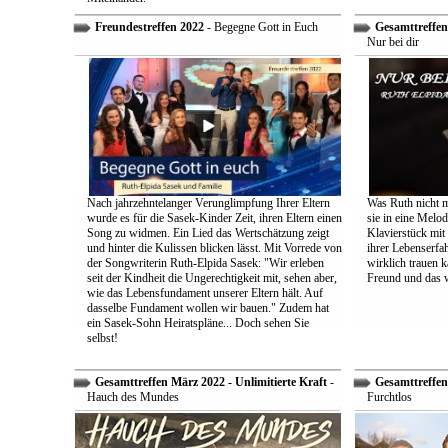
Freundestreffen 2022
- Begegne Gott in Euch
Gesamttreffen 
Nur bei dir
Nach jahrzehntelanger Verunglimpfung Ihrer Eltern
Was Ruth nicht m
wurde es für die Sasek-Kinder Zeit, ihren Eltern einen
sie in eine Melo
Song zu widmen. Ein Lied das Wertschätzung zeigt
Klavierstück mit
und hinter die Kulissen blicken lässt. Mit Vorrede von
ihrer Lebenserf
der Songwriterin Ruth-Elpida Sasek: "Wir erleben
wirklich trauen ka
seit der Kindheit die Ungerechtigkeit mit, sehen aber,
Freund und das 
wie das Lebensfundament unserer Eltern hält. Auf
dasselbe Fundament wollen wir bauen." Zudem hat
ein Sasek-Sohn Heiratspläne... Doch sehen Sie
selbst!
Gesamttreffen März 2022 - Unlimitierte Kraft
-
Gesamttreffen 
Hauch des Mundes
Furchtlos