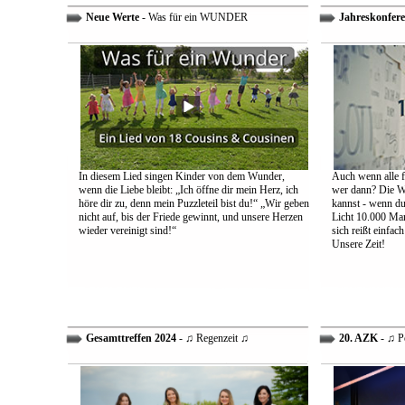
Neue Werte
- Was für ein WUNDER
Jahreskonfere
In diesem Lied singen Kinder von dem Wunder,
Auch wenn alle fa
wenn die Liebe bleibt: „Ich öffne dir mein Herz, ich
wer dann? Die We
höre dir zu, denn mein Puzzleteil bist du!“ „Wir geben
kannst - wenn du 
nicht auf, bis der Friede gewinnt, und unsere Herzen
Licht 10.000 Mann
wieder vereinigt sind!“
sich reißt einfac
Unsere Zeit!
Gesamttreffen 2024
- ♫ Regenzeit ♫
20. AZK
- ♫ P