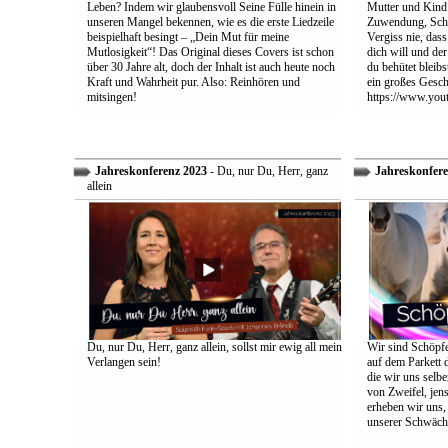
Leben? Indem wir glaubensvoll Seine Fülle hinein in
Mutter und Kind:
unseren Mangel bekennen, wie es die erste Liedzeile
Zuwendung, Schu
beispielhaft besingt – „Dein Mut für meine
Vergiss nie, dass
Mutlosigkeit“! Das Original dieses Covers ist schon
dich will und der
über 30 Jahre alt, doch der Inhalt ist auch heute noch
du behütet bleib
Kraft und Wahrheit pur. Also: Reinhören und
ein großes Gesch
mitsingen!
https://www.yo
Jahreskonferenz 2023
- Du, nur Du, Herr, ganz
Jahreskonfere
allein
Du, nur Du, Herr, ganz allein, sollst mir ewig all mein
Wir sind Schöpfe
Verlangen sein!
auf dem Parkett 
die wir uns selbe
von Zweifel, jens
erheben wir uns
unserer Schwäch