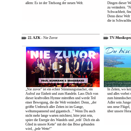
allem: Es ist der Titelsong der neuen Welt.
Dingen dieser We
zu verändern. "Ni
Schwachheit, find
Denn diese Welt 
die in Schwachhe
22. AZK
- Nie Zuvor
TV-Musikspez
„Nie zuvor“ ist ein echter Stimmungsmacher, ein
In Zeiten, wo kei
Aufruf zur Einheit und zum Handeln. Lass Dich von
und alles vorbei s
dieser kraftvollen Hymne mitreißen und werde Teil
zum himmlischen 
einer Bewegung, die die Welt verändert. Denn, „der
Adler sein Junges
größte Umbruch aller Zeiten ist im Gange,
uns neue Flügel,
weltumspannend und gigantisch..." Wenn Du auch
über unsere Her
nicht mehr lange warten möchtest, höre jetzt rein,
spüre die Energie des Wandels und „reih‘ Dich ein als
Glied in unsere Kette" mit der das Böse gebunden
wird, „jede Wette!"