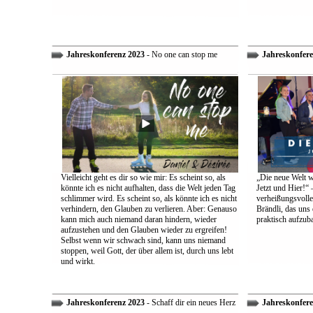
Jahreskonferenz 2023
- No one can stop me
Jahreskonfere
Vielleicht geht es dir so wie mir: Es scheint so, als
„Die neue Welt w
könnte ich es nicht aufhalten, dass die Welt jeden Tag
Jetzt und Hier!“ 
schlimmer wird. Es scheint so, als könnte ich es nicht
verheißungsvolle
verhindern, den Glauben zu verlieren. Aber: Genauso
Brändli, das uns 
kann mich auch niemand daran hindern, wieder
praktisch aufzub
aufzustehen und den Glauben wieder zu ergreifen!
Selbst wenn wir schwach sind, kann uns niemand
stoppen, weil Gott, der über allem ist, durch uns lebt
und wirkt.
Jahreskonferenz 2023
- Schaff dir ein neues Herz
Jahreskonfere