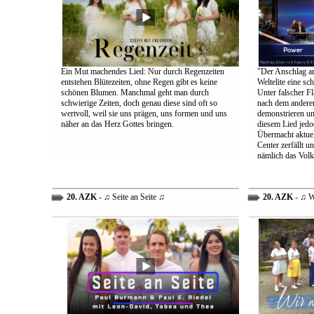
Ein Mut machendes Lied: Nur durch Regenzeiten
"Der Anschlag am
entstehen Blütezeiten, ohne Regen gibt es keine
Weltelite eine sc
schönen Blumen. Manchmal geht man durch
Unter falscher Fl
schwierige Zeiten, doch genau diese sind oft so
nach dem anderen
wertvoll, weil sie uns prägen, uns formen und uns
demonstrieren un
näher an das Herz Gottes bringen.
diesem Lied jedo
Übermacht aktuel
Center zerfällt u
nämlich das Volk
20. AZK
- ♫ Seite an Seite ♫
20. AZK
- ♫ W