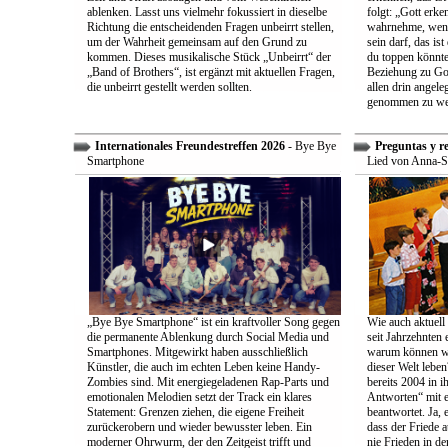
ablenken. Lasst uns vielmehr fokussiert in dieselbe
folgt: „Gott erk
Richtung die entscheidenden Fragen unbeirrt stellen,
wahrnehme, wenn
um der Wahrheit gemeinsam auf den Grund zu
sein darf, das is
kommen. Dieses musikalische Stück „Unbeirrt“ der
du toppen könnte
„Band of Brothers“, ist ergänzt mit aktuellen Fragen,
Beziehung zu Gott
die unbeirrt gestellt werden sollten.
allen drin angele
genommen zu we
Internationales Freundestreffen 2026
- Bye Bye
Preguntas y r
Smartphone
Lied von Anna-S
„Bye Bye Smartphone“ ist ein kraftvoller Song gegen
Wie auch aktuell 
die permanente Ablenkung durch Social Media und
seit Jahrzehnten
Smartphones. Mitgewirkt haben ausschließlich
warum können wir
Künstler, die auch im echten Leben keine Handy-
dieser Welt leben
Zombies sind. Mit energiegeladenen Rap-Parts und
bereits 2004 in 
emotionalen Melodien setzt der Track ein klares
Antworten“ mit e
Statement: Grenzen ziehen, die eigene Freiheit
beantwortet. Ja, 
zurückerobern und wieder bewusster leben. Ein
dass der Friede a
moderner Ohrwurm, der den Zeitgeist trifft und
nie Frieden in de