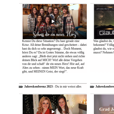
Kennst Du diese Situation? Du hast gerade eine
Was glaubst du, 
Krise. All deine Bemühungen sind gescheitert – dabei
bekommt? Völlig 
hast du dich so sehr angestrengt... Doch Moment,
glaubst du, wie 
hörst Du es? Da ist Gottes Stimme, die etwas völlig
musst? Nehmen bi
anderes sagt: „Bleib dort jetzt nicht stehen und richte
deinen Blick auf MICH! Wirf alle deine Vergehen
von dir und schaff‘ dir ein neues Herz! Hör auf, auf
Altes zu sehen - nimm MEIN Wort, das neue Kraft
gibt, und MEINEN Geist, der siegt!“.
Jahreskonferenz 2023
- Du in mir weisst alles
Jahreskonfere