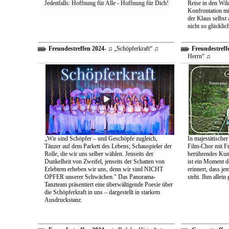
Jedenfalls: Hoffnung für Alle - Hoffnung für Dich!
Reise in den Wil
Konfrontation mit
der Klaus selbst 
nicht so glücklic
Freundestreffen 2024
- ♫ „Schöpferkraft“ ♫
Freundestreff
Herrn“ ♫
„Wir sind Schöpfer – und Geschöpfe zugleich,
In majestätischer
Tänzer auf dem Parkett des Lebens; Schauspieler der
Film-Chor mit Fr
Rolle, die wir uns selber wählen. Jenseits der
berührendes Kun
Dunkelheit von Zweifel, jenseits der Schatten von
ist ein Moment d
Erlebtem erheben wir uns, denn wir sind NICHT
erinnert, dass j
OPFER unserer Schwächen." Das Panorama-
steht. Ihm allein
Tanzteam präsentiert eine überwältigende Poesie über
die Schöpferkraft in uns – dargestellt in starkem
Ausdruckstanz.