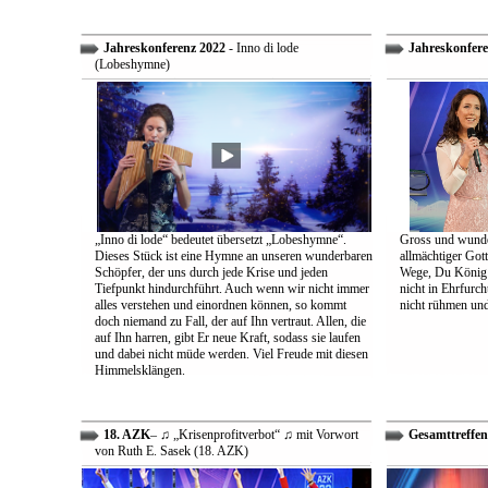
Jahreskonferenz 2022
- Inno di lode
Jahreskonfere
(Lobeshymne)
„Inno di lode“ bedeutet übersetzt „Lobeshymne“.
Gross und wunde
Dieses Stück ist eine Hymne an unseren wunderbaren
allmächtiger Got
Schöpfer, der uns durch jede Krise und jeden
Wege, Du König a
Tiefpunkt hindurchführt. Auch wenn wir nicht immer
nicht in Ehrfur
alles verstehen und einordnen können, so kommt
nicht rühmen und 
doch niemand zu Fall, der auf Ihn vertraut. Allen, die
auf Ihn harren, gibt Er neue Kraft, sodass sie laufen
und dabei nicht müde werden. Viel Freude mit diesen
Himmelsklängen.
18. AZK
– ♫ „Krisenprofitverbot“ ♫ mit Vorwort
Gesamttreffen
von Ruth E. Sasek (18. AZK)