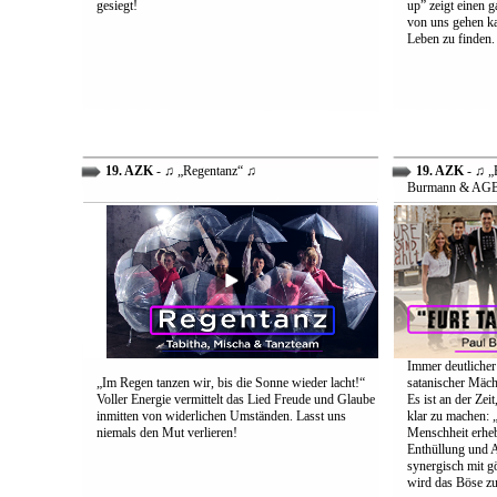
gesiegt!
up” zeigt einen 
von uns gehen ka
Leben zu finden.
19. AZK
- ♫ „Regentanz“ ♫
19. AZK
- ♫ „E
Burmann & AG
Immer deutlicher
„Im Regen tanzen wir, bis die Sonne wieder lacht!“
satanischer Mäch
Voller Energie vermittelt das Lied Freude und Glaube
Es ist an der Ze
inmitten von widerlichen Umständen. Lasst uns
klar zu machen: „
niemals den Mut verlieren!
Menschheit erheb
Enthüllung und A
synergisch mit g
wird das Böse zu