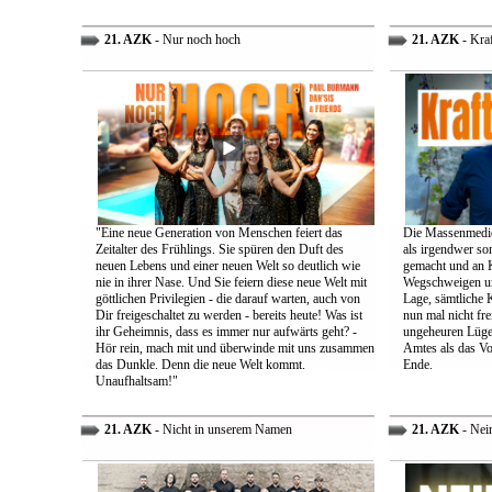
21. AZK
- Nur noch hoch
21. AZK
- Kra
"Eine neue Generation von Menschen feiert das
Die Massenmedie
Zeitalter des Frühlings. Sie spüren den Duft des
als irgendwer son
neuen Lebens und einer neuen Welt so deutlich wie
gemacht und an K
nie in ihrer Nase. Und Sie feiern diese neue Welt mit
Wegschweigen un
göttlichen Privilegien - die darauf warten, auch von
Lage, sämtliche 
Dir freigeschaltet zu werden - bereits heute! Was ist
nun mal nicht fre
ihr Geheimnis, dass es immer nur aufwärts geht? -
ungeheuren Lügen 
Hör rein, mach mit und überwinde mit uns zusammen
Amtes als das Vo
das Dunkle. Denn die neue Welt kommt.
Ende.
Unaufhaltsam!"
21. AZK
- Nicht in unserem Namen
21. AZK
- Nei