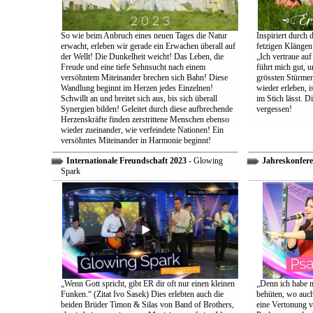
So wie beim Anbruch eines neuen Tages die Natur
Inspiriert durch 
erwacht, erleben wir gerade ein Erwachen überall auf
fetzigen Klängen
der Wellt! Die Dunkelheit weicht! Das Leben, die
„Ich vertraue auf
Freude und eine tiefe Sehnsucht nach einem
führt mich gut, 
versöhntem Miteinander brechen sich Bahn! Diese
grössten Stürmen
Wandlung beginnt im Herzen jedes Einzelnen!
wieder erleben, is
Schwillt an und breitet sich aus, bis sich überall
im Stich lässt. D
Synergien bilden! Geleitet durch diese aufbrechende
vergessen!
Herzenskräfte finden zerstrittene Menschen ebenso
wieder zueinander, wie verfeindete Nationen! Ein
versöhntes Miteinander in Harmonie beginnt!
Internationale Freundschaft 2023
- Glowing
Jahreskonfere
Spark
„Wenn Gott spricht, gibt ER dir oft nur einen kleinen
„Denn ich habe m
Funken.“ (Zitat Ivo Sasek) Dies erlebten auch die
behüten, wo auch
beiden Brüder Timon & Silas von Band of Brothers,
eine Vertonung v