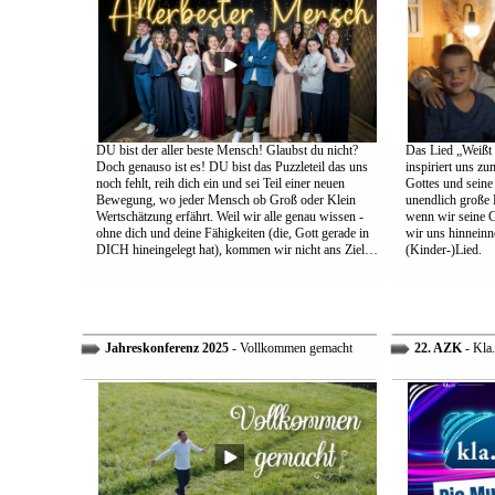
DU bist der aller beste Mensch! Glaubst du nicht?
Das Lied „Weißt d
Doch genauso ist es! DU bist das Puzzleteil das uns
inspiriert uns z
noch fehlt, reih dich ein und sei Teil einer neuen
Gottes und sein
Bewegung, wo jeder Mensch ob Groß oder Klein
unendlich große L
Wertschätzung erfährt. Weil wir alle genau wissen -
wenn wir seine 
ohne dich und deine Fähigkeiten (die, Gott gerade in
wir uns hinneinn
DICH hineingelegt hat), kommen wir nicht ans Ziel…
(Kinder-)Lied.
Jahreskonferenz 2025
- Vollkommen gemacht
22. AZK
- Kla.