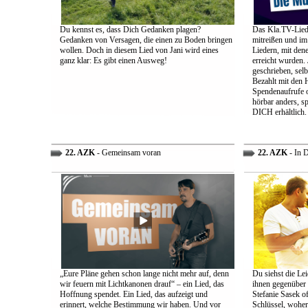
Du kennst es, dass Dich Gedanken plagen?
Das Kla.TV-Liede
Gedanken von Versagen, die einen zu Boden bringen
mitreißen und im
wollen. Doch in diesem Lied von Jani wird eines
Liedern, mit den
ganz klar: Es gibt einen Ausweg!
erreicht wurden.
geschrieben, selb
Bezahlt mit den 
Spendenaufrufe o
hörbar anders, sp
DICH erhältlich.
22. AZK
- Gemeinsam voran
22. AZK
- In 
„Eure Pläne gehen schon lange nicht mehr auf, denn
Du siehst die Lei
wir feuern mit Lichtkanonen drauf“ – ein Lied, das
ihnen gegenüber
Hoffnung spendet. Ein Lied, das aufzeigt und
Stefanie Sasek o
erinnert, welche Bestimmung wir haben. Und vor
Schlüssel, woher