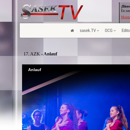
¡Bien
En sas
Mostra
sasek.TV
OCG
Edito
17. AZK
- Anlauf
Anlauf