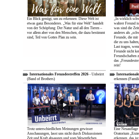
Ein Blick genügt, um zu erkennen: Diese Welt ist
„In wirklich sch
etwas ganz Besonderes. „Was für eine Welt“ handelt
wahrer Freund is
von der Schöpfung: Der Natur und all den Tieren –
was sind die Zeit
vor allem aber von den Menschen, die dazu bestimmt
anderes als „sch
sind, Teil von Gottes Plan zu sein.
Freunde, die mit 
die zu uns halten
Last tragen, wen
Freunde nicht ken
Freundschaften z
das „Freundestre
rein!
Internationales Freundestreffen 2026
- Unbeirrt
Internationale
(Band of Brothers)
erkennen (Famili
Trotz unterschiedlichen Meinungen gewisser
Eine Neuauflage 
Anschauungen, lasst uns nicht durch Diskussionen
Oratorium „Erzie
Zeit und Kraft absaugen und vom Wesentlichen
erkennen, das ist