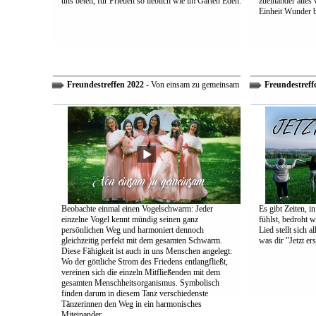
uns beten, für Frieden so lieblich wie im Garten Eden.
zueinander alles
Einheit Wunder 
Freundestreffen 2022
- Von einsam zu gemeinsam
Freundestreff
Beobachte einmal einen Vogelschwarm: Jeder
Es gibt Zeiten, i
einzelne Vogel kennt mündig seinen ganz
fühlst, bedroht w
persönlichen Weg und harmoniert dennoch
Lied stellt sich 
gleichzeitig perfekt mit dem gesamten Schwarm.
was dir "Jetzt ers
Diese Fähigkeit ist auch in uns Menschen angelegt:
Wo der göttliche Strom des Friedens entlangfließt,
vereinen sich die einzeln Mitfließenden mit dem
gesamten Menschheitsorganismus. Symbolisch
finden darum in diesem Tanz verschiedenste
Tänzerinnen den Weg in ein harmonisches
Miteinander.