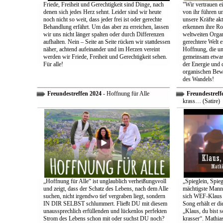
Friede, Freiheit und Gerechtigkeit sind Dinge, nach
"Wir vertrauen e
denen sich jedes Herz sehnt. Leider sind wir heute
von ihr führen un
noch nicht so weit, dass jeder frei ist oder gerechte
unsere Kräfte ak
Behandlung erfährt. Um das aber zu erreichen, lassen
erkennen ihre Rol
wir uns nicht länger spalten oder durch Differenzen
weltweiten Organ
aufhalten. Nein – Seite an Seite rücken wir stattdessen
gerechtere Welt e
näher, achtend aufeinander und im Herzen vereint
Hoffnung, die uns
werden wir Friede, Freiheit und Gerechtigkeit sehen.
gemeinsam etwas
Für alle!
der Energie und 
organischen Bewe
des Wandels!
Freundestreffen 2024
- Hoffnung für Alle
Freundestreff
krass… (Satire)
„Hoffnung für Alle“ ist unglaublich verheißungsvoll
„Spieglein, Spieg
und zeigt, dass der Schatz des Lebens, nach dem Alle
mächtigste Mann 
suchen, nicht irgendwo tief vergraben liegt, sondern
sich WEF-Klaus 
IN DIR SELBST schlummert. Fließt DU mit diesem
Song erhält er di
unaussprechlich erfüllenden und lückenlos perfekten
„Klaus, du bist 
Strom des Lebens schon mit oder suchst DU noch?
krasser“. Mathia