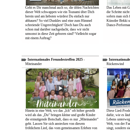
Geht es Dir manchmal auch so, die üblen Nachrichten
Das Leben mit Go
dieser Welt schwappen wie ein Tsunami über Dich
die Schritte nich
herein und am liebsten würdest Du einfach nur
sofern man sich 
abhauen? So viel Dunkles und eine zum Himmel
Künstler Bekki u
schreiende Ungerechtigkeit! Doch hast Du auch
Dance-Performan
schon mal darüber nachgedacht, dass wir nicht
umsonst in diese Zeit geboren sind? Vielleicht sogar
mit einem Auftrag?
Internationales Freundestreffen 2025
-
Internationale
Miteinander
Rückenwind
Hinein in eine Welt, wo das „Ich“ oft höher gestellt
Diese Lied-Produ
wird als das „Du“ bringen kleine und große Kinder
dafür, wie es lä
die ermutigende Botschaft, dass es nur „Miteinander“
Lebens unterwegs 
geht. Lassen Sie sich anstecken von diesem
Welt, von der Fam
fröhlichem Lied, das vom gemeinsamen Erleben von
singt, sondern sie