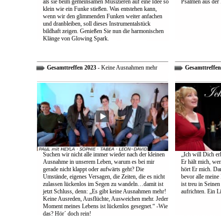
als sie beim gemeinsamen Musizieren auf eine Idee so
Psalmen aus der 
klein wie ein Funke stießen. Was entstehen kann,
wenn wir den glimmenden Funken weiter anfachen
und dranbleiben, soll dieses Instrumentalstück
bildhaft zeigen. Genießen Sie nun die harmonischen
Klänge von Glowing Spark.
Gesamttreffen 2023
- Keine Ausnahmen mehr
Gesamttreffen
Suchen wir nicht alle immer wieder nach der kleinen
„Ich will Dich e
Ausnahme in unserem Leben, warum es bei mir
Er hält mich, wen
gerade nicht klappt oder aufwärts geht? Die
hört Er mich. Dar
Umstände, eigenes Versagen, die Zeiten, die es nicht
bevor alle meine
zulassen lückenlos im Segen zu wandeln…damit ist
ist treu in Sein
jetzt Schluss, denn: „Es gibt keine Ausnahmen mehr!
aufrichten. Ein 
Keine Ausreden, Ausflüchte, Ausweichen mehr. Jeder
Moment meines Lebens ist lückenlos gesegnet.“ -Wie
das? Hör´ doch rein!