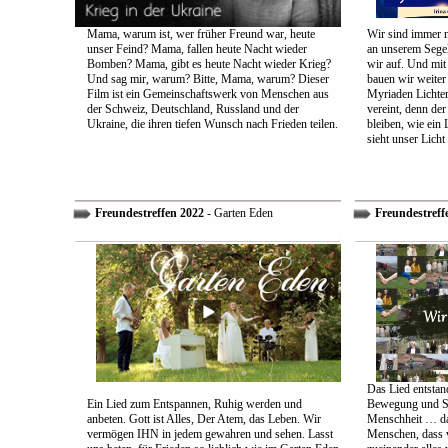
Mama, warum ist, wer früher Freund war, heute
Wir sind immer n
unser Feind? Mama, fallen heute Nacht wieder
an unserem Segel
Bomben? Mama, gibt es heute Nacht wieder Krieg?
wir auf. Und mit
Und sag mir, warum? Bitte, Mama, warum? Dieser
bauen wir weiter
Film ist ein Gemeinschaftswerk von Menschen aus
Myriaden Lichter
der Schweiz, Deutschland, Russland und der
vereint, denn de
Ukraine, die ihren tiefen Wunsch nach Frieden teilen.
bleiben, wie ein 
sieht unser Licht
Freundestreffen 2022
- Garten Eden
Freundestreff
Das Lied entstand
Ein Lied zum Entspannen, Ruhig werden und
Bewegung und So
anbeten. Gott ist Alles, Der Atem, das Leben. Wir
Menschheit … das
vermögen IHN in jedem gewahren und sehen. Lasst
Menschen, dass w