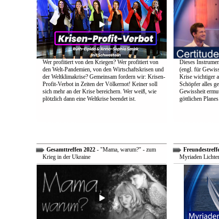
Wer profitiert von den Kriegen? Wer profitiert von
Dieses Instrumen
den Welt-Pandemien, von den Wirtschaftskrisen und
(engl. für Gewiss
der Weltklimakrise? Gemeinsam fordern wir: Krisen-
Krise wichtiger a
Profit-Verbot in Zeiten der Völkernot! Keiner soll
Schöpfer alles g
sich mehr an der Krise bereichern. Wer weiß, wie
Gewissheit ermuti
plötzlich dann eine Weltkrise beendet ist.
göttlichen Plane
Gesamttreffen 2022
- "Mama, warum?" - zum
Freundestreff
Krieg in der Ukraine
Myriaden Lichter