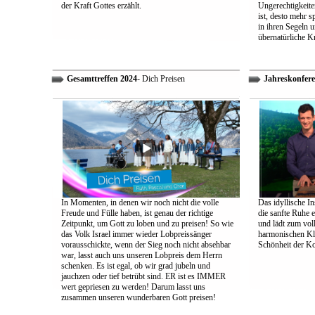
der Kraft Gottes erzählt.
Ungerechtigkeiten
ist, desto mehr 
in ihren Segeln 
übernatürliche Kr
Gesamttreffen 2024
- Dich Preisen
Jahreskonfere
In Momenten, in denen wir noch nicht die volle
Das idyllische In
Freude und Fülle haben, ist genau der richtige
die sanfte Ruhe 
Zeitpunkt, um Gott zu loben und zu preisen! So wie
und lädt zum vol
das Volk Israel immer wieder Lobpreissänger
harmonischen Klä
vorausschickte, wenn der Sieg noch nicht absehbar
Schönheit der K
war, lasst auch uns unseren Lobpreis dem Herrn
schenken. Es ist egal, ob wir grad jubeln und
jauchzen oder tief betrübt sind. ER ist es IMMER
wert gepriesen zu werden! Darum lasst uns
zusammen unseren wunderbaren Gott preisen!