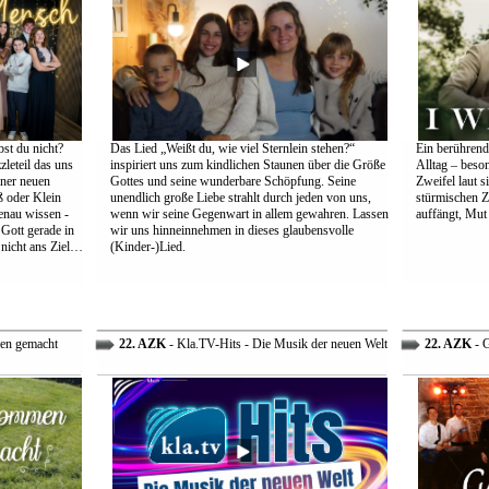
st du nicht?
Das Lied „Weißt du, wie viel Sternlein stehen?“
Ein berührend
leteil das uns
inspiriert uns zum kindlichen Staunen über die Größe
Alltag – beso
einer neuen
Gottes und seine wunderbare Schöpfung. Seine
Zweifel laut s
 oder Klein
unendlich große Liebe strahlt durch jeden von uns,
stürmischen Z
genau wissen -
wenn wir seine Gegenwart in allem gewahren. Lassen
auffängt, Mut
 Gott gerade in
wir uns hinneinnehmen in dieses glaubensvolle
nicht ans Ziel…
(Kinder-)Lied.
en gemacht
22. AZK
- Kla.TV-Hits - Die Musik der neuen Welt
22. AZK
- G