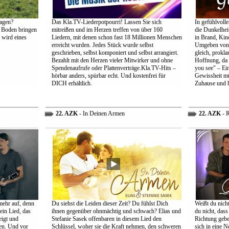
agen?
Das Kla.TV-Liederpotpourri! Lassen Sie sich
In gefühlvoll
 Boden bringen
mitreißen und im Herzen treffen von über 160
die Dunkelheit
 wird eines
Liedern, mit denen schon fast 18 Millionen Menschen
in Brand, Kin
erreicht wurden. Jedes Stück wurde selbst
Umgeben von d
geschrieben, selbst komponiert und selbst arrangiert.
gleich, prokl
Bezahlt mit den Herzen vieler Mitwirker und ohne
Hoffnung, da 
Spendenaufrufe oder Plattenverträge.Kla.TV-Hits –
you see" – Ein
hörbar anders, spürbar echt. Und kostenfrei für
Gewissheit mü
DICH erhältlich.
Zuhause und h
22. AZK
- In Deinen Armen
22. AZK
- R
mehr auf, denn
Du siehst die Leiden dieser Zeit? Du fühlst Dich
Weißt du nich
ein Lied, das
ihnen gegenüber ohnmächtig und schwach? Elias und
du nicht, dass 
eigt und
Stefanie Sasek offenbaren in diesem Lied den
Richtung gebe
en. Und vor
Schlüssel, woher sie die Kraft nehmen, den schweren
sich in eine N