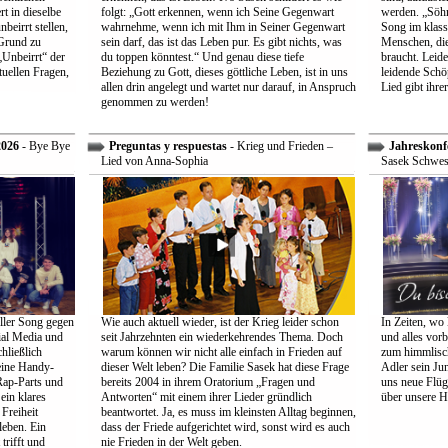
t in dieselbe
folgt: „Gott erkennen, wenn ich Seine Gegenwart
werden. „Söhne
beirrt stellen,
wahrnehme, wenn ich mit Ihm in Seiner Gegenwart
Song im klass
Grund zu
sein darf, das ist das Leben pur. Es gibt nichts, was
Menschen, die
Unbeirrt“ der
du toppen könntest.“ Und genau diese tiefe
braucht. Leid
tuellen Fragen,
Beziehung zu Gott, dieses göttliche Leben, ist in uns
leidende Schö
allen drin angelegt und wartet nur darauf, in Anspruch
Lied gibt ihre
genommen zu werden!
2026
- Bye Bye
Preguntas y respuestas
- Krieg und Frieden –
Jahreskonf
Lied von Anna-Sophia
Sasek Schwes
ller Song gegen
Wie auch aktuell wieder, ist der Krieg leider schon
In Zeiten, wo 
ial Media und
seit Jahrzehnten ein wiederkehrendes Thema. Doch
und alles vorb
hließlich
warum können wir nicht alle einfach in Frieden auf
zum himmlisch
eine Handy-
dieser Welt leben? Die Familie Sasek hat diese Frage
Adler sein Jun
Rap-Parts und
bereits 2004 in ihrem Oratorium „Fragen und
uns neue Flüg
ein klares
Antworten“ mit einem ihrer Lieder gründlich
über unsere H
Freiheit
beantwortet. Ja, es muss im kleinsten Alltag beginnen,
leben. Ein
dass der Friede aufgerichtet wird, sonst wird es auch
trifft und
nie Frieden in der Welt geben.