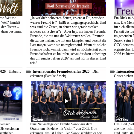
se Welt ist
„In wirklich schweren Zeiten, erkennst Du, wer dein
Ein Blick in d
 Welt“ handelt
wahrer Freund ist“- heißt es umgangssprachlich. Und
uns: Die Mens
 den Tieren –
was sind die Zeiten, in denen wir gerade stecken
für sich allei
e dazu bestimmt
anderes als „schwer“? - Aber hey, wir haben Freunde,
Parkett des Le
Freunde, die mit uns die Welt retten wollen, Freunde
im gebenden M
die zu uns halten, die mit uns kämpfen und vereint die
Sasek, seine 
Last tragen, wenn sie untragbar wird. Wenn du solche
OCG demonstri
Freunde nicht kennst, dann wird es höchste Zeit echte
organisches L
Freundschaften zu knüpfen, schau dir dazu unbedingt
2026 ist hiermi
das „Freundestreffen 2026“ an und hör in dieses Lied
rein!
2026
- Unbeirrt
Internationales Freundestreffen 2026
- Dich
Internation
erkennen (Familie Sasek)
Gottes stehen 
ewisser
Eine Neuauflage der Familie Sasek aus dem
Das Lied „Söhn
 Diskussionen
Oratorium „Erziehe mit Vision” von 2005. Gott
alle, die nich
entlichen
erkennen, das ist Leben! Ivo Sasek schildert es wie
sind, aufzust