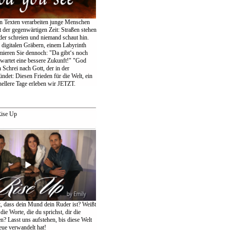
en Texten verarbeiten junge Menschen
 der gegenwärtigen Zeit: Straßen stehen
der schreien und niemand schaut hin.
igitalen Gräbern, einem Labyrinth
amieren Sie dennoch: "Da gibt‘s noch
wartet eine bessere Zukunft!" "God
 Schrei nach Gott, der in der
ndet: Diesen Frieden für die Welt, ein
ellere Tage erleben wir JETZT.
ise Up
t, dass dein Mund dein Ruder ist? Weißt
die Worte, die du sprichst, dir die
n? Lasst uns aufstehen, bis diese Welt
eue verwandelt hat!