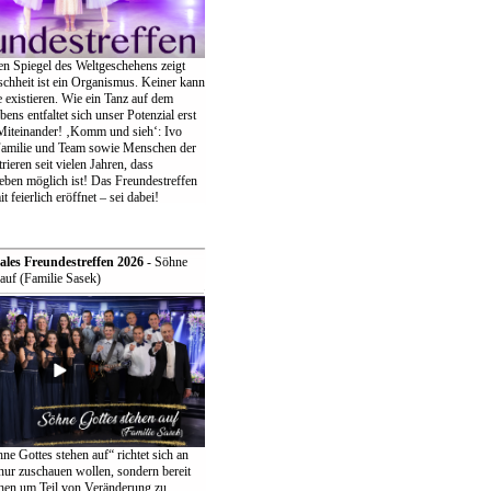
en Spiegel des Weltgeschehens zeigt
chheit ist ein Organismus. Keiner kann
ne existieren. Wie ein Tanz auf dem
bens entfaltet sich unser Potenzial erst
iteinander! ‚Komm und sieh‘: Ivo
Familie und Team sowie Menschen der
eren seit vielen Jahren, dass
eben möglich ist! Das Freundestreffen
t feierlich eröffnet – sei dabei!
ales Freundestreffen 2026
- Söhne
auf (Familie Sasek)
e Gottes stehen auf“ richtet sich an
t nur zuschauen wollen, sondern bereit
ehen um Teil von Veränderung zu