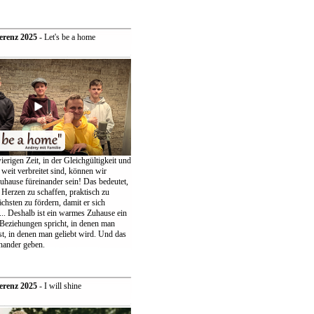
erenz 2025
- Let's be a home
ierigen Zeit, in der Gleichgültigkeit und
weit verbreitet sind, können wir
uhause füreinander sein! Das bedeutet,
 Herzen zu schaffen, praktisch zu
chsten zu fördern, damit er sich
... Deshalb ist ein warmes Zuhause ein
 Beziehungen spricht, in denen man
t, in denen man geliebt wird. Und das
nander geben.
erenz 2025
- I will shine