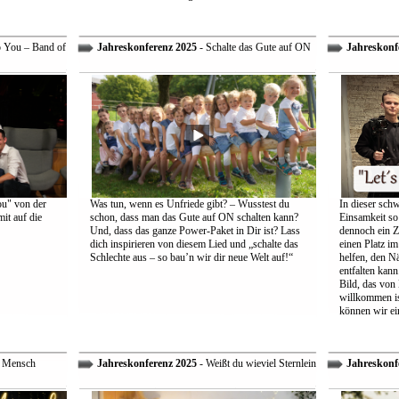
o You – Band of
Jahreskonferenz 2025
- Schalte das Gute auf ON
Jahreskonf
ou" von der
Was tun, wenn es Unfriede gibt? – Wusstest du
In dieser schw
it auf die
schon, dass man das Gute auf ON schalten kann?
Einsamkeit so 
Und, dass das ganze Power-Paket in Dir ist? Lass
dennoch ein Z
dich inspirieren von diesem Lied und „schalte das
einen Platz im
Schlechte aus – so bau’n wir dir neue Welt auf!“
helfen, den Nä
entfalten kann
Bild, das von
willkommen is
können wir ei
r Mensch
Jahreskonferenz 2025
- Weißt du wieviel Sternlein
Jahreskonf