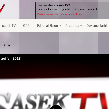
¡Bienvenidos en sasek.TV!
En sasek.TV están disponibles 33 videos en español.
Mostrar todos
|
libro de lectura en línea
sasek.TV
OCG
Editorial Elaion
Oratorios
Dokumentarfil
erture
treffen 2012'