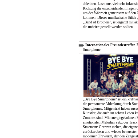
ablenken. Lasst uns vielmehr fokussier
Richtung die entscheidenden Fragen un
um der Wahrheit gemeinsam auf den 
kommen. Dieses musikalische Stück „
„Band of Brothers“, ist ergänzt mit ak
die unbeirrt gestellt werden sollten.
Internationales Freundestreffen 
Smartphone
„Bye Bye Smartphone“ ist ein kraftvo
die permanente Ablenkung durch Soc
Smartphones. Mitgewirkt haben aussc
Künstler, die auch im echten Leben k
Zombies sind. Mit energiegeladenen 
emotionalen Melodien setzt der Track 
Statement: Grenzen ziehen, die eigene 
zurückerobern und wieder bewusster 
moderner Ohrwurm, der den Zeitgeist 