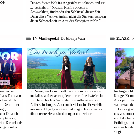
Welt.
Dingen dieser Welt ins Angesicht zu schauen und sie
zu verändern. "Nicht in Kraft, sondern in
Schwachheit, findest du den Schlüssel dieser Zeit.
Denn diese Welt verändern nicht die Starken, sondern
die in Schwachheit im Arm des Schöpfers ruh’n."
TV-Musikspezial
- Du bisch ja Vater
21. AZK
- F
macher, ein
In Zeiten, wo keine Kraft mehr in uns zu finden ist
Im Angesicht 
 Lass Dich von
und alles vorbei scheint, leitet dieses Lied wieder hin
Kriege, Krimi
nd werde Teil
zum himmlischen Vater, der uns auffängt wie ein
Aber jetzt bit
rt. Denn, „der
Adler sein Junges. Aber noch viel mehr, Er verleiht
stattdessen d
ange,
uns neue Flügel, damit wir aufsteigen können - hoch
Teil eines gr
Wenn Du auch
über unsere Herausforderungen und Feinde.
uns zusammen 
 jetzt rein,
und Glauben 
ih‘ Dich ein als
Frühlings mit
öse gebunden
mutmachendes 
singt