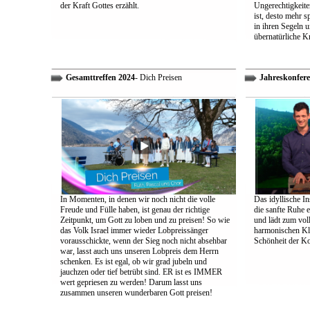
der Kraft Gottes erzählt.
Ungerechtigkeiten
ist, desto mehr 
in ihren Segeln 
übernatürliche Kr
Gesamttreffen 2024
- Dich Preisen
Jahreskonfere
In Momenten, in denen wir noch nicht die volle
Das idyllische In
Freude und Fülle haben, ist genau der richtige
die sanfte Ruhe 
Zeitpunkt, um Gott zu loben und zu preisen! So wie
und lädt zum vol
das Volk Israel immer wieder Lobpreissänger
harmonischen Klä
vorausschickte, wenn der Sieg noch nicht absehbar
Schönheit der K
war, lasst auch uns unseren Lobpreis dem Herrn
schenken. Es ist egal, ob wir grad jubeln und
jauchzen oder tief betrübt sind. ER ist es IMMER
wert gepriesen zu werden! Darum lasst uns
zusammen unseren wunderbaren Gott preisen!