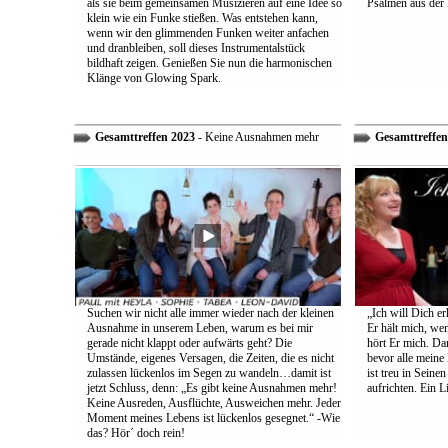
als sie beim gemeinsamen Musizieren auf eine Idee so
Psalmen aus der 
klein wie ein Funke stießen. Was entstehen kann,
wenn wir den glimmenden Funken weiter anfachen
und dranbleiben, soll dieses Instrumentalstück
bildhaft zeigen. Genießen Sie nun die harmonischen
Klänge von Glowing Spark.
Gesamttreffen 2023
- Keine Ausnahmen mehr
Gesamttreffen
Suchen wir nicht alle immer wieder nach der kleinen
„Ich will Dich e
Ausnahme in unserem Leben, warum es bei mir
Er hält mich, wen
gerade nicht klappt oder aufwärts geht? Die
hört Er mich. Dar
Umstände, eigenes Versagen, die Zeiten, die es nicht
bevor alle meine
zulassen lückenlos im Segen zu wandeln…damit ist
ist treu in Sein
jetzt Schluss, denn: „Es gibt keine Ausnahmen mehr!
aufrichten. Ein 
Keine Ausreden, Ausflüchte, Ausweichen mehr. Jeder
Moment meines Lebens ist lückenlos gesegnet.“ -Wie
das? Hör´ doch rein!