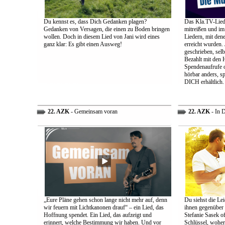
Du kennst es, dass Dich Gedanken plagen?
Das Kla.TV-Liede
Gedanken von Versagen, die einen zu Boden bringen
mitreißen und im
wollen. Doch in diesem Lied von Jani wird eines
Liedern, mit den
ganz klar: Es gibt einen Ausweg!
erreicht wurden.
geschrieben, selb
Bezahlt mit den 
Spendenaufrufe o
hörbar anders, sp
DICH erhältlich.
22. AZK
- Gemeinsam voran
22. AZK
- In 
„Eure Pläne gehen schon lange nicht mehr auf, denn
Du siehst die Lei
wir feuern mit Lichtkanonen drauf“ – ein Lied, das
ihnen gegenüber
Hoffnung spendet. Ein Lied, das aufzeigt und
Stefanie Sasek o
erinnert, welche Bestimmung wir haben. Und vor
Schlüssel, woher