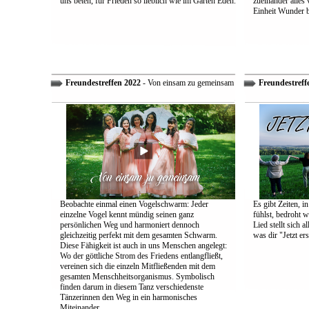
uns beten, für Frieden so lieblich wie im Garten Eden.
zueinander alles
Einheit Wunder 
Freundestreffen 2022
- Von einsam zu gemeinsam
Freundestreff
Beobachte einmal einen Vogelschwarm: Jeder
Es gibt Zeiten, i
einzelne Vogel kennt mündig seinen ganz
fühlst, bedroht w
persönlichen Weg und harmoniert dennoch
Lied stellt sich 
gleichzeitig perfekt mit dem gesamten Schwarm.
was dir "Jetzt ers
Diese Fähigkeit ist auch in uns Menschen angelegt:
Wo der göttliche Strom des Friedens entlangfließt,
vereinen sich die einzeln Mitfließenden mit dem
gesamten Menschheitsorganismus. Symbolisch
finden darum in diesem Tanz verschiedenste
Tänzerinnen den Weg in ein harmonisches
Miteinander.