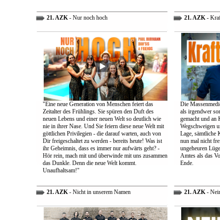
21. AZK
- Nur noch hoch
21. AZK
- Kra
"Eine neue Generation von Menschen feiert das
Die Massenmedie
Zeitalter des Frühlings. Sie spüren den Duft des
als irgendwer son
neuen Lebens und einer neuen Welt so deutlich wie
gemacht und an K
nie in ihrer Nase. Und Sie feiern diese neue Welt mit
Wegschweigen un
göttlichen Privilegien - die darauf warten, auch von
Lage, sämtliche 
Dir freigeschaltet zu werden - bereits heute! Was ist
nun mal nicht fre
ihr Geheimnis, dass es immer nur aufwärts geht? -
ungeheuren Lügen 
Hör rein, mach mit und überwinde mit uns zusammen
Amtes als das Vo
das Dunkle. Denn die neue Welt kommt.
Ende.
Unaufhaltsam!"
21. AZK
- Nicht in unserem Namen
21. AZK
- Nei