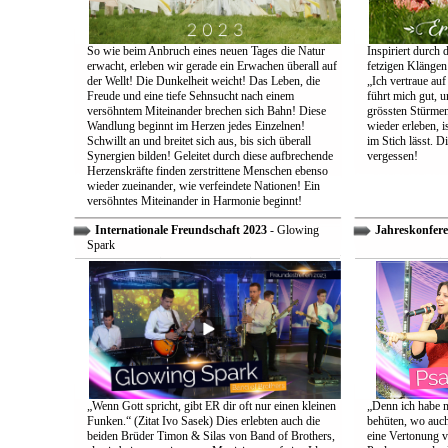
So wie beim Anbruch eines neuen Tages die Natur
Inspiriert durch 
erwacht, erleben wir gerade ein Erwachen überall auf
fetzigen Klängen
der Wellt! Die Dunkelheit weicht! Das Leben, die
„Ich vertraue auf
Freude und eine tiefe Sehnsucht nach einem
führt mich gut, 
versöhntem Miteinander brechen sich Bahn! Diese
grössten Stürmen
Wandlung beginnt im Herzen jedes Einzelnen!
wieder erleben, is
Schwillt an und breitet sich aus, bis sich überall
im Stich lässt. D
Synergien bilden! Geleitet durch diese aufbrechende
vergessen!
Herzenskräfte finden zerstrittene Menschen ebenso
wieder zueinander, wie verfeindete Nationen! Ein
versöhntes Miteinander in Harmonie beginnt!
Internationale Freundschaft 2023
- Glowing
Jahreskonfere
Spark
„Wenn Gott spricht, gibt ER dir oft nur einen kleinen
„Denn ich habe m
Funken.“ (Zitat Ivo Sasek) Dies erlebten auch die
behüten, wo auch
beiden Brüder Timon & Silas von Band of Brothers,
eine Vertonung v