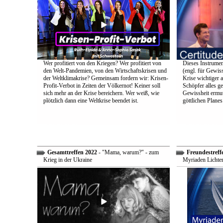
Wer profitiert von den Kriegen? Wer profitiert von
Dieses Instrumen
den Welt-Pandemien, von den Wirtschaftskrisen und
(engl. für Gewiss
der Weltklimakrise? Gemeinsam fordern wir: Krisen-
Krise wichtiger a
Profit-Verbot in Zeiten der Völkernot! Keiner soll
Schöpfer alles g
sich mehr an der Krise bereichern. Wer weiß, wie
Gewissheit ermuti
plötzlich dann eine Weltkrise beendet ist.
göttlichen Plane
Gesamttreffen 2022
- "Mama, warum?" - zum
Freundestreff
Krieg in der Ukraine
Myriaden Lichter