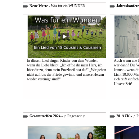
Neue Werte
- Was für ein WUNDER
Jahreskonfere
In diesem Lied singen Kinder von dem Wunder,
Auch wenn alle fa
wenn die Liebe bleibt: „Ich öffne dir mein Herz, ich
wer dann? Die We
höre dir zu, denn mein Puzzleteil bist du!“ „Wir geben
kannst - wenn du 
nicht auf, bis der Friede gewinnt, und unsere Herzen
Licht 10.000 Mann
wieder vereinigt sind!“
sich reißt einfac
Unsere Zeit!
Gesamttreffen 2024
- ♫ Regenzeit ♫
20. AZK
- ♫ P