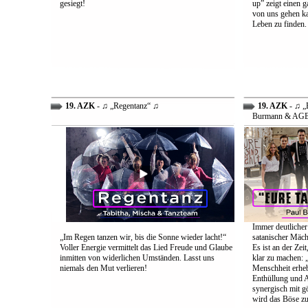
gesiegt!
up” zeigt einen 
von uns gehen ka
Leben zu finden.
19. AZK
- ♫ „Regentanz“ ♫
19. AZK
- ♫ „E
Burmann & AG
Immer deutlicher
„Im Regen tanzen wir, bis die Sonne wieder lacht!“
satanischer Mäch
Voller Energie vermittelt das Lied Freude und Glaube
Es ist an der Ze
inmitten von widerlichen Umständen. Lasst uns
klar zu machen: „
niemals den Mut verlieren!
Menschheit erheb
Enthüllung und A
synergisch mit g
wird das Böse zu