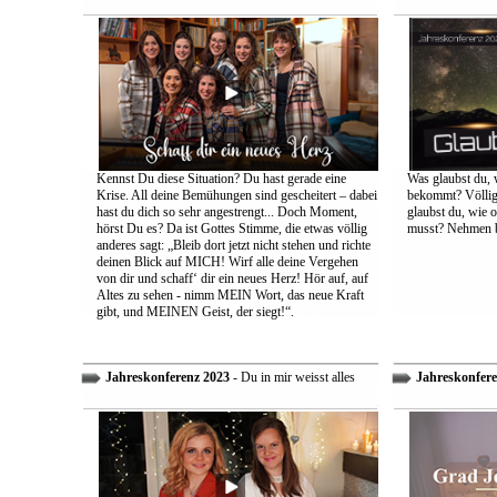
Kennst Du diese Situation? Du hast gerade eine
Was glaubst du, 
Krise. All deine Bemühungen sind gescheitert – dabei
bekommt? Völlig 
hast du dich so sehr angestrengt... Doch Moment,
glaubst du, wie 
hörst Du es? Da ist Gottes Stimme, die etwas völlig
musst? Nehmen bi
anderes sagt: „Bleib dort jetzt nicht stehen und richte
deinen Blick auf MICH! Wirf alle deine Vergehen
von dir und schaff‘ dir ein neues Herz! Hör auf, auf
Altes zu sehen - nimm MEIN Wort, das neue Kraft
gibt, und MEINEN Geist, der siegt!“.
Jahreskonferenz 2023
- Du in mir weisst alles
Jahreskonfere