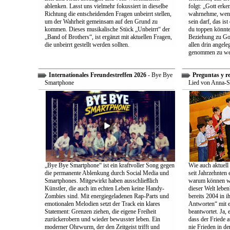
ablenken. Lasst uns vielmehr fokussiert in dieselbe
folgt: „Gott erk
Richtung die entscheidenden Fragen unbeirrt stellen,
wahrnehme, wenn
um der Wahrheit gemeinsam auf den Grund zu
sein darf, das is
kommen. Dieses musikalische Stück „Unbeirrt“ der
du toppen könnte
„Band of Brothers“, ist ergänzt mit aktuellen Fragen,
Beziehung zu Gott
die unbeirrt gestellt werden sollten.
allen drin angele
genommen zu we
Internationales Freundestreffen 2026
- Bye Bye
Preguntas y r
Smartphone
Lied von Anna-S
„Bye Bye Smartphone“ ist ein kraftvoller Song gegen
Wie auch aktuell 
die permanente Ablenkung durch Social Media und
seit Jahrzehnten
Smartphones. Mitgewirkt haben ausschließlich
warum können wir
Künstler, die auch im echten Leben keine Handy-
dieser Welt leben
Zombies sind. Mit energiegeladenen Rap-Parts und
bereits 2004 in 
emotionalen Melodien setzt der Track ein klares
Antworten“ mit e
Statement: Grenzen ziehen, die eigene Freiheit
beantwortet. Ja, 
zurückerobern und wieder bewusster leben. Ein
dass der Friede a
moderner Ohrwurm, der den Zeitgeist trifft und
nie Frieden in de