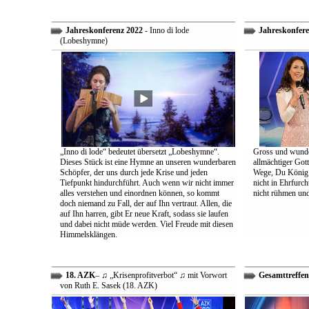
Jahreskonferenz 2022
- Inno di lode
Jahreskonfere
(Lobeshymne)
„Inno di lode“ bedeutet übersetzt „Lobeshymne“.
Gross und wunde
Dieses Stück ist eine Hymne an unseren wunderbaren
allmächtiger Got
Schöpfer, der uns durch jede Krise und jeden
Wege, Du König a
Tiefpunkt hindurchführt. Auch wenn wir nicht immer
nicht in Ehrfur
alles verstehen und einordnen können, so kommt
nicht rühmen und 
doch niemand zu Fall, der auf Ihn vertraut. Allen, die
auf Ihn harren, gibt Er neue Kraft, sodass sie laufen
und dabei nicht müde werden. Viel Freude mit diesen
Himmelsklängen.
18. AZK
– ♫ „Krisenprofitverbot“ ♫ mit Vorwort
Gesamttreffen
von Ruth E. Sasek (18. AZK)