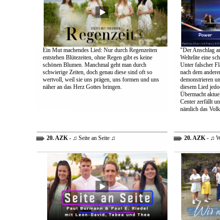
Ein Mut machendes Lied: Nur durch Regenzeiten
"Der Anschlag am
entstehen Blütezeiten, ohne Regen gibt es keine
Weltelite eine sc
schönen Blumen. Manchmal geht man durch
Unter falscher Fl
schwierige Zeiten, doch genau diese sind oft so
nach dem anderen
wertvoll, weil sie uns prägen, uns formen und uns
demonstrieren un
näher an das Herz Gottes bringen.
diesem Lied jedo
Übermacht aktuel
Center zerfällt u
nämlich das Volk
20. AZK
- ♫ Seite an Seite ♫
20. AZK
- ♫ W