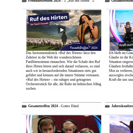
Freundestreffen 2024
- ♫ „Ruf des Hirten“ ♫
Gesamttreffen
Das Instrumentalstück «Ruf des Hirten» lässt den
Ich bleib im Glau
Zuhörer in die Welt der wunderschönen
Glaube ist die Kr
Panflötenstimme eintauchen. Wie die Schafe den Ruf
Situation sieger
ihres Hirten hören und sich darauf verlassen, so sind
Glauben festhält
auch wir in herausfordernden Situationen stets gut
Mut zu verlieren
geführt und können auf die innere Stimme vertrauen.
ausweglos ersche
«Ruf des Hirten» – ein ruhiges und getragenes
Kraft die uns un
Orchesterstück für alle, die Ruhe im hektischen Alltag
suchen.
Gesamttreffen 2024
- Gottes Händ
Jahreskonfere