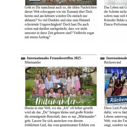
Geht es Dir manchmal auch so, die üblen Nachrichten
Das Leben mit Go
dieser Welt schwappen wie ein Tsunami über Dich
die Schritte nich
herein und am liebsten würdest Du einfach nur
sofern man sich 
abhauen? So viel Dunkles und eine zum Himmel
Künstler Bekki u
schreiende Ungerechtigkeit! Doch hast Du auch
Dance-Performan
schon mal darüber nachgedacht, dass wir nicht
umsonst in diese Zeit geboren sind? Vielleicht sogar
mit einem Auftrag?
Internationales Freundestreffen 2025
-
Internationale
Miteinander
Rückenwind
Hinein in eine Welt, wo das „Ich“ oft höher gestellt
Diese Lied-Produ
wird als das „Du“ bringen kleine und große Kinder
dafür, wie es lä
die ermutigende Botschaft, dass es nur „Miteinander“
Lebens unterwegs 
geht. Lassen Sie sich anstecken von diesem
Welt, von der Fam
fröhlichem Lied, das vom gemeinsamen Erleben von
singt, sondern sie