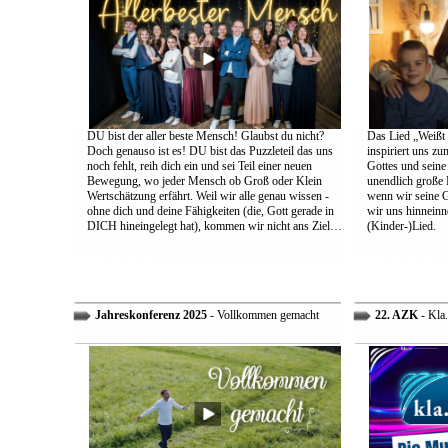
DU bist der aller beste Mensch! Glaubst du nicht?
Das Lied „Weißt d
Doch genauso ist es! DU bist das Puzzleteil das uns
inspiriert uns z
noch fehlt, reih dich ein und sei Teil einer neuen
Gottes und sein
Bewegung, wo jeder Mensch ob Groß oder Klein
unendlich große L
Wertschätzung erfährt. Weil wir alle genau wissen -
wenn wir seine 
ohne dich und deine Fähigkeiten (die, Gott gerade in
wir uns hinneinn
DICH hineingelegt hat), kommen wir nicht ans Ziel…
(Kinder-)Lied.
Jahreskonferenz 2025
- Vollkommen gemacht
22. AZK
- Kla.