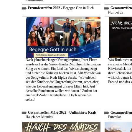
Freundestreffen 2022
- Begegne Gott in Euch
Gesamttreffen 
Nur bei dir
Nach jahrzehntelanger Verunglimpfung Ihrer Eltern
Was Ruth nicht m
wurde es für die Sasek-Kinder Zeit, ihren Eltern einen
sie in eine Melo
Song zu widmen. Ein Lied das Wertschätzung zeigt
Klavierstück mit
und hinter die Kulissen blicken lässt. Mit Vorrede von
ihrer Lebenserf
der Songwriterin Ruth-Elpida Sasek: "Wir erleben
wirklich trauen ka
seit der Kindheit die Ungerechtigkeit mit, sehen aber,
Freund und das 
wie das Lebensfundament unserer Eltern hält. Auf
dasselbe Fundament wollen wir bauen." Zudem hat
ein Sasek-Sohn Heiratspläne... Doch sehen Sie
selbst!
Gesamttreffen März 2022 - Unlimitierte Kraft
-
Gesamttreffen 
Hauch des Mundes
Furchtlos