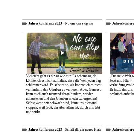
Jahreskonferenz 2023
- No one can stop me
Jahreskonfere
Vielleicht geht es dir so wie mir: Es scheint so, als
„Die neue Welt w
könnte ich es nicht aufhalten, dass die Welt jeden Tag
Jetzt und Hier!“ 
schlimmer wird. Es scheint so, als könnte ich es nicht
verheißungsvolle
verhindern, den Glauben zu verlieren. Aber: Genauso
Brändli, das uns 
kann mich auch niemand daran hindern, wieder
praktisch aufzub
aufzustehen und den Glauben wieder zu ergreifen!
Selbst wenn wir schwach sind, kann uns niemand
stoppen, weil Gott, der über allem ist, durch uns lebt
und wirkt.
Jahreskonferenz 2023
- Schaff dir ein neues Herz
Jahreskonfere