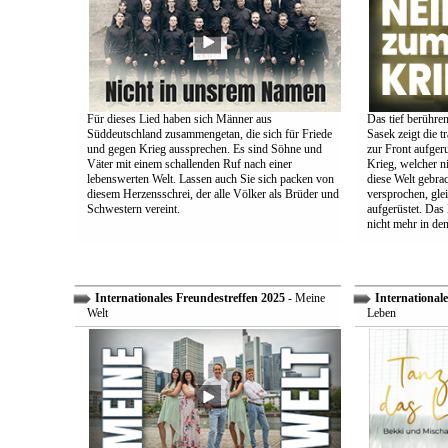
Für dieses Lied haben sich Männer aus
Das tief berühre
Süddeutschland zusammengetan, die sich für Friede
Sasek zeigt die t
und gegen Krieg aussprechen. Es sind Söhne und
zur Front aufger
Väter mit einem schallenden Ruf nach einer
Krieg, welcher n
lebenswerten Welt. Lassen auch Sie sich packen von
diese Welt gebra
diesem Herzensschrei, der alle Völker als Brüder und
versprochen, glei
Schwestern vereint.
aufgerüstet. Das
nicht mehr in den
Internationales Freundestreffen 2025
- Meine
Internationale
Welt
Leben