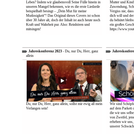
Leben? Indem wir glaubensvoll Seine Fülle hinein in
Mutter und Kind:
unseren Mangel bekennen, wie es die erste Liedzeile
Zuwendung, Schu
beispielhaft besingt – „Dein Mut für meine
Vergiss nie, dass
Mutlosigkeit“! Das Original dieses Covers ist schon
dich will und der
über 30 Jahre alt, doch der Inhalt ist auch heute noch
du behütet bleib
Kraft und Wahrheit pur. Also: Reinhören und
ein großes Gesch
mitsingen!
https://www.yo
Jahreskonferenz 2023
- Du, nur Du, Herr, ganz
Jahreskonfere
allein
Du, nur Du, Herr, ganz allein, sollst mir ewig all mein
Wir sind Schöpfe
Verlangen sein!
auf dem Parkett 
die wir uns selbe
von Zweifel, jens
erheben wir uns
unserer Schwäch