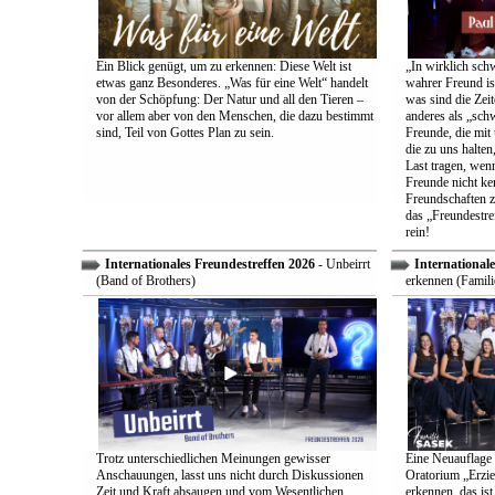
Ein Blick genügt, um zu erkennen: Diese Welt ist
„In wirklich sch
etwas ganz Besonderes. „Was für eine Welt“ handelt
wahrer Freund is
von der Schöpfung: Der Natur und all den Tieren –
was sind die Zeit
vor allem aber von den Menschen, die dazu bestimmt
anderes als „sch
sind, Teil von Gottes Plan zu sein.
Freunde, die mit 
die zu uns halten
Last tragen, wen
Freunde nicht ken
Freundschaften z
das „Freundestre
rein!
Internationales Freundestreffen 2026
- Unbeirrt
Internationale
(Band of Brothers)
erkennen (Famili
Trotz unterschiedlichen Meinungen gewisser
Eine Neuauflage 
Anschauungen, lasst uns nicht durch Diskussionen
Oratorium „Erzie
Zeit und Kraft absaugen und vom Wesentlichen
erkennen, das ist