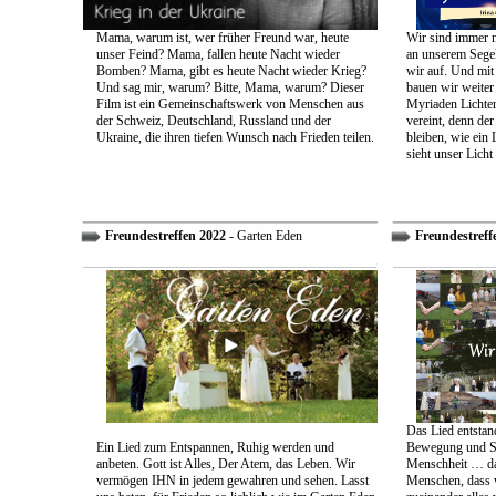
Mama, warum ist, wer früher Freund war, heute
Wir sind immer n
unser Feind? Mama, fallen heute Nacht wieder
an unserem Segel
Bomben? Mama, gibt es heute Nacht wieder Krieg?
wir auf. Und mit
Und sag mir, warum? Bitte, Mama, warum? Dieser
bauen wir weiter
Film ist ein Gemeinschaftswerk von Menschen aus
Myriaden Lichter
der Schweiz, Deutschland, Russland und der
vereint, denn de
Ukraine, die ihren tiefen Wunsch nach Frieden teilen.
bleiben, wie ein 
sieht unser Licht
Freundestreffen 2022
- Garten Eden
Freundestreff
Das Lied entstand
Ein Lied zum Entspannen, Ruhig werden und
Bewegung und So
anbeten. Gott ist Alles, Der Atem, das Leben. Wir
Menschheit … das
vermögen IHN in jedem gewahren und sehen. Lasst
Menschen, dass w