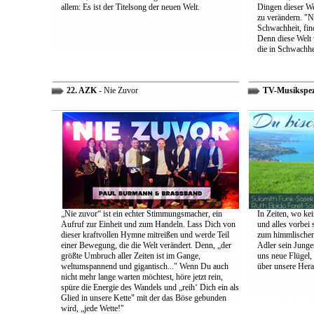
allem: Es ist der Titelsong der neuen Welt.
Dingen dieser We
zu verändern. "Ni
Schwachheit, find
Denn diese Welt 
die in Schwachhe
22. AZK
- Nie Zuvor
TV-Musikspez
„Nie zuvor“ ist ein echter Stimmungsmacher, ein
In Zeiten, wo kei
Aufruf zur Einheit und zum Handeln. Lass Dich von
und alles vorbei s
dieser kraftvollen Hymne mitreißen und werde Teil
zum himmlischen 
einer Bewegung, die die Welt verändert. Denn, „der
Adler sein Junges
größte Umbruch aller Zeiten ist im Gange,
uns neue Flügel,
weltumspannend und gigantisch..." Wenn Du auch
über unsere Her
nicht mehr lange warten möchtest, höre jetzt rein,
spüre die Energie des Wandels und „reih‘ Dich ein als
Glied in unsere Kette" mit der das Böse gebunden
wird, „jede Wette!"