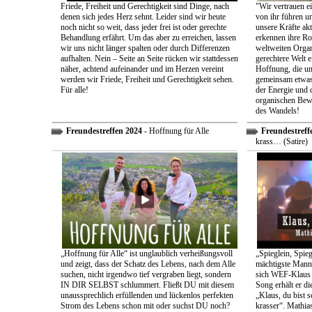
Friede, Freiheit und Gerechtigkeit sind Dinge, nach
"Wir vertrauen e
denen sich jedes Herz sehnt. Leider sind wir heute
von ihr führen un
noch nicht so weit, dass jeder frei ist oder gerechte
unsere Kräfte ak
Behandlung erfährt. Um das aber zu erreichen, lassen
erkennen ihre Rol
wir uns nicht länger spalten oder durch Differenzen
weltweiten Organ
aufhalten. Nein – Seite an Seite rücken wir stattdessen
gerechtere Welt e
näher, achtend aufeinander und im Herzen vereint
Hoffnung, die uns
werden wir Friede, Freiheit und Gerechtigkeit sehen.
gemeinsam etwas
Für alle!
der Energie und 
organischen Bewe
des Wandels!
Freundestreffen 2024
- Hoffnung für Alle
Freundestreff
krass… (Satire)
„Hoffnung für Alle“ ist unglaublich verheißungsvoll
„Spieglein, Spieg
und zeigt, dass der Schatz des Lebens, nach dem Alle
mächtigste Mann 
suchen, nicht irgendwo tief vergraben liegt, sondern
sich WEF-Klaus 
IN DIR SELBST schlummert. Fließt DU mit diesem
Song erhält er di
unaussprechlich erfüllenden und lückenlos perfekten
„Klaus, du bist 
Strom des Lebens schon mit oder suchst DU noch?
krasser“. Mathia