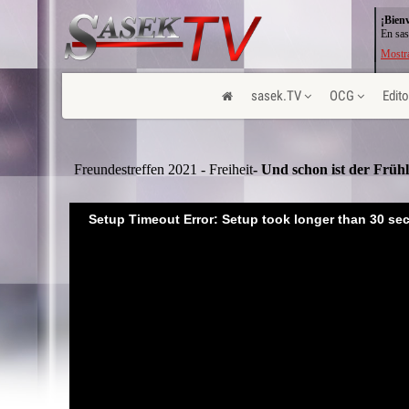
¡Bien
En sas
Mostra
sasek.TV
OCG
Edito
Freundestreffen 2021 - Freiheit
- Und schon ist der Früh
Setup Timeout Error: Setup took longer than 30 se