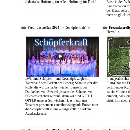
Jedenfalls: Hoffnung für Alle - Hoffnung für Dich!
Reise in den Wil
Konfrontation mit
der Klaus selbst 
nicht so glücklic
Freundestreffen 2024
- ♫ „Schöpferkraft“ ♫
Freundestreff
Herrn“ ♫
„Wir sind Schöpfer – und Geschöpfe zugleich,
In majestätischer
Tänzer auf dem Parkett des Lebens; Schauspieler der
Film-Chor mit Fr
Rolle, die wir uns selber wählen. Jenseits der
berührendes Kun
Dunkelheit von Zweifel, jenseits der Schatten von
ist ein Moment d
Erlebtem erheben wir uns, denn wir sind NICHT
erinnert, dass j
OPFER unserer Schwächen." Das Panorama-
steht. Ihm allein
Tanzteam präsentiert eine überwältigende Poesie über
die Schöpferkraft in uns – dargestellt in starkem
Ausdruckstanz.