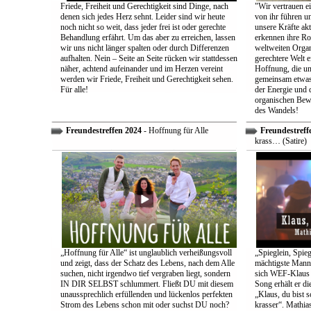
Friede, Freiheit und Gerechtigkeit sind Dinge, nach
"Wir vertrauen e
denen sich jedes Herz sehnt. Leider sind wir heute
von ihr führen un
noch nicht so weit, dass jeder frei ist oder gerechte
unsere Kräfte ak
Behandlung erfährt. Um das aber zu erreichen, lassen
erkennen ihre Rol
wir uns nicht länger spalten oder durch Differenzen
weltweiten Organ
aufhalten. Nein – Seite an Seite rücken wir stattdessen
gerechtere Welt e
näher, achtend aufeinander und im Herzen vereint
Hoffnung, die uns
werden wir Friede, Freiheit und Gerechtigkeit sehen.
gemeinsam etwas
Für alle!
der Energie und 
organischen Bewe
des Wandels!
Freundestreffen 2024
- Hoffnung für Alle
Freundestreff
krass… (Satire)
„Hoffnung für Alle“ ist unglaublich verheißungsvoll
„Spieglein, Spieg
und zeigt, dass der Schatz des Lebens, nach dem Alle
mächtigste Mann 
suchen, nicht irgendwo tief vergraben liegt, sondern
sich WEF-Klaus 
IN DIR SELBST schlummert. Fließt DU mit diesem
Song erhält er di
unaussprechlich erfüllenden und lückenlos perfekten
„Klaus, du bist 
Strom des Lebens schon mit oder suchst DU noch?
krasser“. Mathia