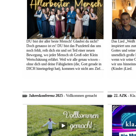
DU bist der aller beste Mensch! Glaubst du nicht?
Das Lied „Weißt d
Doch genauso ist es! DU bist das Puzzleteil das uns
inspiriert uns z
noch fehlt, reih dich ein und sei Teil einer neuen
Gottes und sein
Bewegung, wo jeder Mensch ob Groß oder Klein
unendlich große L
Wertschätzung erfährt. Weil wir alle genau wissen -
wenn wir seine 
ohne dich und deine Fähigkeiten (die, Gott gerade in
wir uns hinneinn
DICH hineingelegt hat), kommen wir nicht ans Ziel…
(Kinder-)Lied.
Jahreskonferenz 2025
- Vollkommen gemacht
22. AZK
- Kla.