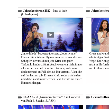
Jahreskonferenz 2022
- Inno di lode
Jahreskonfere
(Lobeshymne)
„Inno di lode“ bedeutet übersetzt „Lobeshymne“.
Gross und wunde
Dieses Stück ist eine Hymne an unseren wunderbaren
allmächtiger Got
Schöpfer, der uns durch jede Krise und jeden
Wege, Du König a
Tiefpunkt hindurchführt. Auch wenn wir nicht immer
nicht in Ehrfur
alles verstehen und einordnen können, so kommt
nicht rühmen und 
doch niemand zu Fall, der auf Ihn vertraut. Allen, die
auf Ihn harren, gibt Er neue Kraft, sodass sie laufen
und dabei nicht müde werden. Viel Freude mit diesen
Himmelsklängen.
18. AZK
– ♫ „Krisenprofitverbot“ ♫ mit Vorwort
Gesamttreffen
von Ruth E. Sasek (18. AZK)