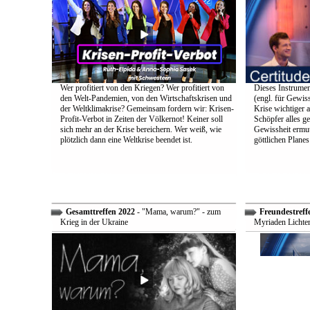
Wer profitiert von den Kriegen? Wer profitiert von
Dieses Instrumen
den Welt-Pandemien, von den Wirtschaftskrisen und
(engl. für Gewiss
der Weltklimakrise? Gemeinsam fordern wir: Krisen-
Krise wichtiger a
Profit-Verbot in Zeiten der Völkernot! Keiner soll
Schöpfer alles g
sich mehr an der Krise bereichern. Wer weiß, wie
Gewissheit ermuti
plötzlich dann eine Weltkrise beendet ist.
göttlichen Plane
Gesamttreffen 2022
- "Mama, warum?" - zum
Freundestreff
Krieg in der Ukraine
Myriaden Lichter