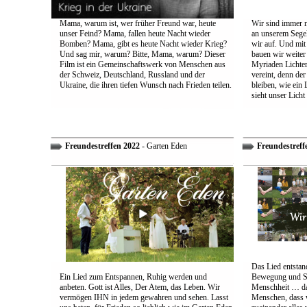
Mama, warum ist, wer früher Freund war, heute
Wir sind immer n
unser Feind? Mama, fallen heute Nacht wieder
an unserem Segel
Bomben? Mama, gibt es heute Nacht wieder Krieg?
wir auf. Und mit
Und sag mir, warum? Bitte, Mama, warum? Dieser
bauen wir weiter
Film ist ein Gemeinschaftswerk von Menschen aus
Myriaden Lichter
der Schweiz, Deutschland, Russland und der
vereint, denn de
Ukraine, die ihren tiefen Wunsch nach Frieden teilen.
bleiben, wie ein 
sieht unser Licht
Freundestreffen 2022
- Garten Eden
Freundestreff
Das Lied entstand
Ein Lied zum Entspannen, Ruhig werden und
Bewegung und So
anbeten. Gott ist Alles, Der Atem, das Leben. Wir
Menschheit … das
vermögen IHN in jedem gewahren und sehen. Lasst
Menschen, dass w