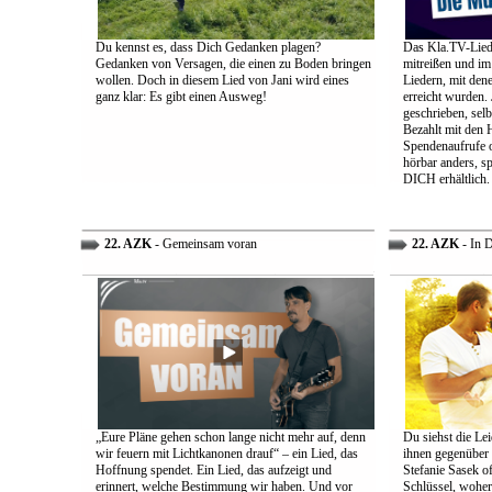
Du kennst es, dass Dich Gedanken plagen?
Das Kla.TV-Liede
Gedanken von Versagen, die einen zu Boden bringen
mitreißen und im
wollen. Doch in diesem Lied von Jani wird eines
Liedern, mit den
ganz klar: Es gibt einen Ausweg!
erreicht wurden.
geschrieben, selb
Bezahlt mit den 
Spendenaufrufe o
hörbar anders, sp
DICH erhältlich.
22. AZK
- Gemeinsam voran
22. AZK
- In 
„Eure Pläne gehen schon lange nicht mehr auf, denn
Du siehst die Lei
wir feuern mit Lichtkanonen drauf“ – ein Lied, das
ihnen gegenüber
Hoffnung spendet. Ein Lied, das aufzeigt und
Stefanie Sasek o
erinnert, welche Bestimmung wir haben. Und vor
Schlüssel, woher