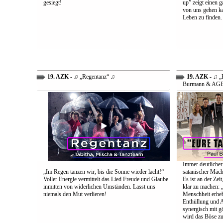
gesiegt!
up” zeigt einen 
von uns gehen ka
Leben zu finden.
19. AZK
- ♫ „Regentanz“ ♫
19. AZK
- ♫ „E
Burmann & AG
Immer deutlicher
„Im Regen tanzen wir, bis die Sonne wieder lacht!“
satanischer Mäch
Voller Energie vermittelt das Lied Freude und Glaube
Es ist an der Ze
inmitten von widerlichen Umständen. Lasst uns
klar zu machen: „
niemals den Mut verlieren!
Menschheit erheb
Enthüllung und A
synergisch mit g
wird das Böse zu