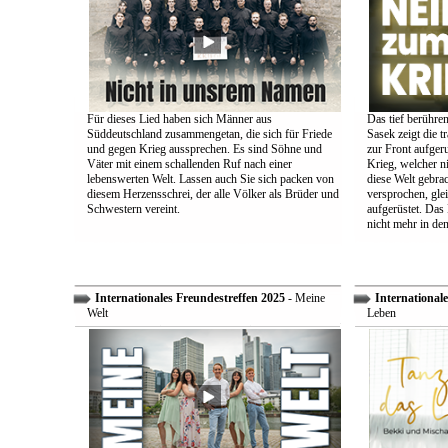
Für dieses Lied haben sich Männer aus
Das tief berühre
Süddeutschland zusammengetan, die sich für Friede
Sasek zeigt die t
und gegen Krieg aussprechen. Es sind Söhne und
zur Front aufger
Väter mit einem schallenden Ruf nach einer
Krieg, welcher n
lebenswerten Welt. Lassen auch Sie sich packen von
diese Welt gebra
diesem Herzensschrei, der alle Völker als Brüder und
versprochen, glei
Schwestern vereint.
aufgerüstet. Das
nicht mehr in den
Internationales Freundestreffen 2025
- Meine
Internationale
Welt
Leben