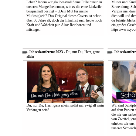
Leben? Indem wir glaubensvoll Seine Fülle hinein in
Mutter und Kind:
unseren Mangel bekennen, wie es die erste Liedzeile
Zuwendung, Schu
beispielhaft besingt – „Dein Mut für meine
Vergiss nie, dass
Mutlosigkeit“! Das Original dieses Covers ist schon
dich will und der
über 30 Jahre alt, doch der Inhalt ist auch heute noch
du behütet bleib
Kraft und Wahrheit pur. Also: Reinhören und
ein großes Gesch
mitsingen!
https://www.yo
Jahreskonferenz 2023
- Du, nur Du, Herr, ganz
Jahreskonfere
allein
Du, nur Du, Herr, ganz allein, sollst mir ewig all mein
Wir sind Schöpfe
Verlangen sein!
auf dem Parkett 
die wir uns selbe
von Zweifel, jens
erheben wir uns
unserer Schwäch