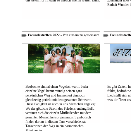
uns beten, für Frieden so lieblich wie im Garten Eden.
zueinander alles
Einheit Wunder 
Freundestreffen 2022
- Von einsam zu gemeinsam
Freundestreff
Beobachte einmal einen Vogelschwarm: Jeder
Es gibt Zeiten, i
einzelne Vogel kennt mündig seinen ganz
fühlst, bedroht w
persönlichen Weg und harmoniert dennoch
Lied stellt sich 
gleichzeitig perfekt mit dem gesamten Schwarm.
was dir "Jetzt ers
Diese Fähigkeit ist auch in uns Menschen angelegt:
Wo der göttliche Strom des Friedens entlangfließt,
vereinen sich die einzeln Mitfließenden mit dem
gesamten Menschheitsorganismus. Symbolisch
finden darum in diesem Tanz verschiedenste
Tänzerinnen den Weg in ein harmonisches
Miteinander.