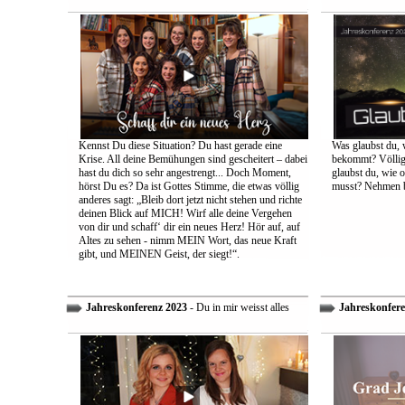
Kennst Du diese Situation? Du hast gerade eine
Was glaubst du, 
Krise. All deine Bemühungen sind gescheitert – dabei
bekommt? Völlig 
hast du dich so sehr angestrengt... Doch Moment,
glaubst du, wie 
hörst Du es? Da ist Gottes Stimme, die etwas völlig
musst? Nehmen bi
anderes sagt: „Bleib dort jetzt nicht stehen und richte
deinen Blick auf MICH! Wirf alle deine Vergehen
von dir und schaff‘ dir ein neues Herz! Hör auf, auf
Altes zu sehen - nimm MEIN Wort, das neue Kraft
gibt, und MEINEN Geist, der siegt!“.
Jahreskonferenz 2023
- Du in mir weisst alles
Jahreskonfere