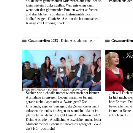
als sie beim gemeinsamen Musizieren auf eine Idee so
Psalmen aus der 
klein wie ein Funke stießen. Was entstehen kann,
wenn wir den glimmenden Funken weiter anfachen
und dranbleiben, soll dieses Instrumentalstück
bildhaft zeigen. Genießen Sie nun die harmonischen
Klänge von Glowing Spark.
Gesamttreffen 2023
- Keine Ausnahmen mehr
Gesamttreffen
Suchen wir nicht alle immer wieder nach der kleinen
„Ich will Dich e
Ausnahme in unserem Leben, warum es bei mir
Er hält mich, wen
gerade nicht klappt oder aufwärts geht? Die
hört Er mich. Dar
Umstände, eigenes Versagen, die Zeiten, die es nicht
bevor alle meine
zulassen lückenlos im Segen zu wandeln…damit ist
ist treu in Sein
jetzt Schluss, denn: „Es gibt keine Ausnahmen mehr!
aufrichten. Ein 
Keine Ausreden, Ausflüchte, Ausweichen mehr. Jeder
Moment meines Lebens ist lückenlos gesegnet.“ -Wie
das? Hör´ doch rein!