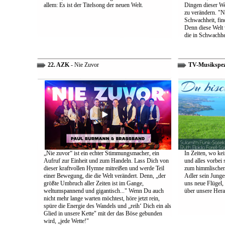
allem: Es ist der Titelsong der neuen Welt.
Dingen dieser We
zu verändern. "Ni
Schwachheit, find
Denn diese Welt 
die in Schwachhe
22. AZK
- Nie Zuvor
TV-Musikspez
„Nie zuvor“ ist ein echter Stimmungsmacher, ein
In Zeiten, wo kei
Aufruf zur Einheit und zum Handeln. Lass Dich von
und alles vorbei s
dieser kraftvollen Hymne mitreißen und werde Teil
zum himmlischen 
einer Bewegung, die die Welt verändert. Denn, „der
Adler sein Junges
größte Umbruch aller Zeiten ist im Gange,
uns neue Flügel,
weltumspannend und gigantisch..." Wenn Du auch
über unsere Her
nicht mehr lange warten möchtest, höre jetzt rein,
spüre die Energie des Wandels und „reih‘ Dich ein als
Glied in unsere Kette" mit der das Böse gebunden
wird, „jede Wette!"