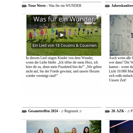
Neue Werte
- Was für ein WUNDER
Jahreskonfere
In diesem Lied singen Kinder von dem Wunder,
Auch wenn alle fa
wenn die Liebe bleibt: „Ich öffne dir mein Herz, ich
wer dann? Die We
höre dir zu, denn mein Puzzleteil bist du!“ „Wir geben
kannst - wenn du 
nicht auf, bis der Friede gewinnt, und unsere Herzen
Licht 10.000 Mann
wieder vereinigt sind!“
sich reißt einfac
Unsere Zeit!
Gesamttreffen 2024
- ♫ Regenzeit ♫
20. AZK
- ♫ P