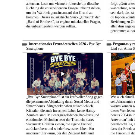
ablenken. Lasst uns vielmehr fokussiert in dieselbe
folgt: „Gott erk
Richtung die entscheidenden Fragen unbeirrt stellen,
wahrnehme, wenn
um der Wahrheit gemeinsam auf den Grund zu
sein darf, das is
kommen. Dieses musikalische Stück „Unbeirrt“ der
du toppen könnte
„Band of Brothers“, ist ergänzt mit aktuellen Fragen,
Beziehung zu Gott
die unbeirrt gestellt werden sollten.
allen drin angele
genommen zu we
Internationales Freundestreffen 2026
- Bye Bye
Preguntas y r
Smartphone
Lied von Anna-S
„Bye Bye Smartphone“ ist ein kraftvoller Song gegen
Wie auch aktuell 
die permanente Ablenkung durch Social Media und
seit Jahrzehnten
Smartphones. Mitgewirkt haben ausschließlich
warum können wir
Künstler, die auch im echten Leben keine Handy-
dieser Welt leben
Zombies sind. Mit energiegeladenen Rap-Parts und
bereits 2004 in 
emotionalen Melodien setzt der Track ein klares
Antworten“ mit e
Statement: Grenzen ziehen, die eigene Freiheit
beantwortet. Ja, 
zurückerobern und wieder bewusster leben. Ein
dass der Friede a
moderner Ohrwurm, der den Zeitgeist trifft und
nie Frieden in de