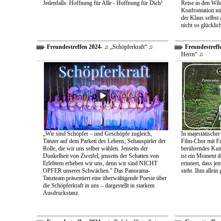
Jedenfalls: Hoffnung für Alle - Hoffnung für Dich!
Reise in den Wil
Konfrontation mit
der Klaus selbst 
nicht so glücklic
Freundestreffen 2024
- ♫ „Schöpferkraft“ ♫
Freundestreff
Herrn“ ♫
„Wir sind Schöpfer – und Geschöpfe zugleich,
In majestätischer
Tänzer auf dem Parkett des Lebens; Schauspieler der
Film-Chor mit Fr
Rolle, die wir uns selber wählen. Jenseits der
berührendes Kun
Dunkelheit von Zweifel, jenseits der Schatten von
ist ein Moment d
Erlebtem erheben wir uns, denn wir sind NICHT
erinnert, dass j
OPFER unserer Schwächen." Das Panorama-
steht. Ihm allein
Tanzteam präsentiert eine überwältigende Poesie über
die Schöpferkraft in uns – dargestellt in starkem
Ausdruckstanz.