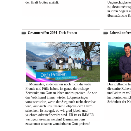
der Kraft Gottes erzählt.
Ungerechtigkeiten
ist, desto mehr 
in ihren Segeln 
übernatürliche Kr
Gesamttreffen 2024
- Dich Preisen
Jahreskonfere
In Momenten, in denen wir noch nicht die volle
Das idyllische In
Freude und Fülle haben, ist genau der richtige
die sanfte Ruhe 
Zeitpunkt, um Gott zu loben und zu preisen! So wie
und lädt zum vol
das Volk Israel immer wieder Lobpreissänger
harmonischen Klä
vorausschickte, wenn der Sieg noch nicht absehbar
Schönheit der K
war, lasst auch uns unseren Lobpreis dem Herrn
schenken. Es ist egal, ob wir grad jubeln und
jauchzen oder tief betrübt sind. ER ist es IMMER
wert gepriesen zu werden! Darum lasst uns
zusammen unseren wunderbaren Gott preisen!