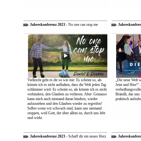
Jahreskonferenz 2023
- No one can stop me
Jahreskonfere
Vielleicht geht es dir so wie mir: Es scheint so, als
„Die neue Welt w
könnte ich es nicht aufhalten, dass die Welt jeden Tag
Jetzt und Hier!“ 
schlimmer wird. Es scheint so, als könnte ich es nicht
verheißungsvolle
verhindern, den Glauben zu verlieren. Aber: Genauso
Brändli, das uns 
kann mich auch niemand daran hindern, wieder
praktisch aufzub
aufzustehen und den Glauben wieder zu ergreifen!
Selbst wenn wir schwach sind, kann uns niemand
stoppen, weil Gott, der über allem ist, durch uns lebt
und wirkt.
Jahreskonferenz 2023
- Schaff dir ein neues Herz
Jahreskonfere