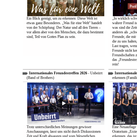
Ein Blick genügt, um zu erkennen: Diese Welt ist
„In wirklich sch
etwas ganz Besonderes. „Was für eine Welt“ handelt
wahrer Freund is
von der Schöpfung: Der Natur und all den Tieren –
was sind die Zeit
vor allem aber von den Menschen, die dazu bestimmt
anderes als „sch
sind, Teil von Gottes Plan zu sein.
Freunde, die mit 
die zu uns halten
Last tragen, wen
Freunde nicht ken
Freundschaften z
das „Freundestre
rein!
Internationales Freundestreffen 2026
- Unbeirrt
Internationale
(Band of Brothers)
erkennen (Famili
Trotz unterschiedlichen Meinungen gewisser
Eine Neuauflage 
Anschauungen, lasst uns nicht durch Diskussionen
Oratorium „Erzie
Zeit und Kraft absaugen und vom Wesentlichen
erkennen, das ist