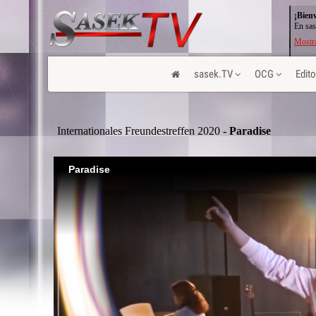
¡Bien
En sas
Mostra
sasek.TV
OCG
Edito
Internationales Freundestreffen 2020
- Paradise
Paradise