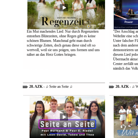
Ein Mut machendes Lied: Nur durch Regenzeiten
"Der Anschlag am
entstehen Blütezeiten, ohne Regen gibt es keine
Weltelite eine sc
schönen Blumen. Manchmal geht man durch
Unter falscher Fl
schwierige Zeiten, doch genau diese sind oft so
nach dem anderen
wertvoll, weil sie uns prägen, uns formen und uns
demonstrieren un
näher an das Herz Gottes bringen.
diesem Lied jedo
Übermacht aktuel
Center zerfällt u
nämlich das Volk
20. AZK
- ♫ Seite an Seite ♫
20. AZK
- ♫ W