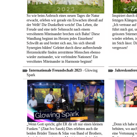
So wie beim Anbruch eines neuen Tages die Natur
Inspiriert durch 
erwacht, erleben wir gerade ein Erwachen überall auf
fetzigen Klängen
der Wellt! Die Dunkelheit weicht! Das Leben, die
„Ich vertraue auf
Freude und eine tiefe Sehnsucht nach einem
führt mich gut, 
versöhntem Miteinander brechen sich Bahn! Diese
grössten Stürmen
Wandlung beginnt im Herzen jedes Einzelnen!
wieder erleben, is
Schwillt an und breitet sich aus, bis sich überall
im Stich lässt. D
Synergien bilden! Geleitet durch diese aufbrechende
vergessen!
Herzenskräfte finden zerstrittene Menschen ebenso
wieder zueinander, wie verfeindete Nationen! Ein
versöhntes Miteinander in Harmonie beginnt!
Internationale Freundschaft 2023
- Glowing
Jahreskonfere
Spark
„Wenn Gott spricht, gibt ER dir oft nur einen kleinen
„Denn ich habe m
Funken.“ (Zitat Ivo Sasek) Dies erlebten auch die
behüten, wo auch
beiden Brüder Timon & Silas von Band of Brothers,
eine Vertonung v