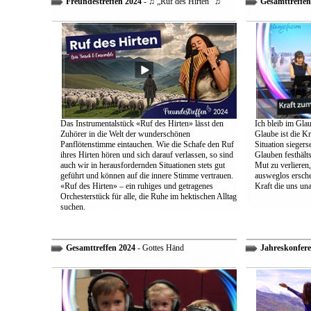
Freundestreffen 2024
- ♫ „Ruf des Hirten“ ♫
Gesamttreffen
Das Instrumentalstück «Ruf des Hirten» lässt den
Ich bleib im Glau
Zuhörer in die Welt der wunderschönen
Glaube ist die Kr
Panflötenstimme eintauchen. Wie die Schafe den Ruf
Situation sieger
ihres Hirten hören und sich darauf verlassen, so sind
Glauben festhält
auch wir in herausfordernden Situationen stets gut
Mut zu verlieren
geführt und können auf die innere Stimme vertrauen.
ausweglos ersche
«Ruf des Hirten» – ein ruhiges und getragenes
Kraft die uns un
Orchesterstück für alle, die Ruhe im hektischen Alltag
suchen.
Gesamttreffen 2024
- Gottes Händ
Jahreskonfere