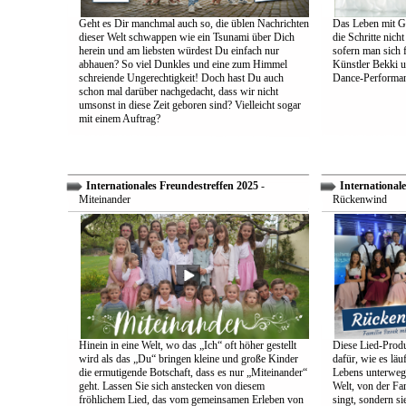
Geht es Dir manchmal auch so, die üblen Nachrichten
Das Leben mit Go
dieser Welt schwappen wie ein Tsunami über Dich
die Schritte nich
herein und am liebsten würdest Du einfach nur
sofern man sich 
abhauen? So viel Dunkles und eine zum Himmel
Künstler Bekki u
schreiende Ungerechtigkeit! Doch hast Du auch
Dance-Performan
schon mal darüber nachgedacht, dass wir nicht
umsonst in diese Zeit geboren sind? Vielleicht sogar
mit einem Auftrag?
Internationales Freundestreffen 2025
-
Internationale
Miteinander
Rückenwind
Hinein in eine Welt, wo das „Ich“ oft höher gestellt
Diese Lied-Produ
wird als das „Du“ bringen kleine und große Kinder
dafür, wie es lä
die ermutigende Botschaft, dass es nur „Miteinander“
Lebens unterwegs 
geht. Lassen Sie sich anstecken von diesem
Welt, von der Fam
fröhlichem Lied, das vom gemeinsamen Erleben von
singt, sondern sie