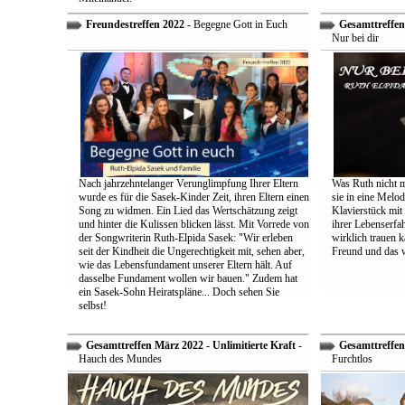
Freundestreffen 2022
- Begegne Gott in Euch
Gesamttreffen 
Nur bei dir
Nach jahrzehntelanger Verunglimpfung Ihrer Eltern
Was Ruth nicht m
wurde es für die Sasek-Kinder Zeit, ihren Eltern einen
sie in eine Melo
Song zu widmen. Ein Lied das Wertschätzung zeigt
Klavierstück mit
und hinter die Kulissen blicken lässt. Mit Vorrede von
ihrer Lebenserf
der Songwriterin Ruth-Elpida Sasek: "Wir erleben
wirklich trauen ka
seit der Kindheit die Ungerechtigkeit mit, sehen aber,
Freund und das 
wie das Lebensfundament unserer Eltern hält. Auf
dasselbe Fundament wollen wir bauen." Zudem hat
ein Sasek-Sohn Heiratspläne... Doch sehen Sie
selbst!
Gesamttreffen März 2022 - Unlimitierte Kraft
-
Gesamttreffen 
Hauch des Mundes
Furchtlos